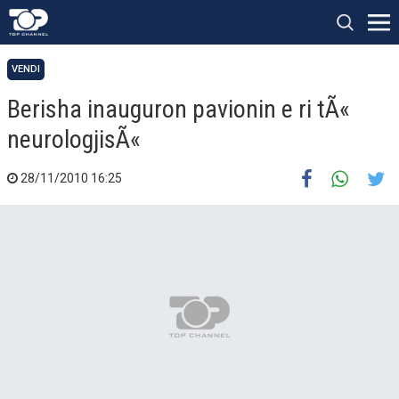
VENDI
Berisha inauguron pavionin e ri tÃ«
neurologjisÃ«
28/11/2010 16:25