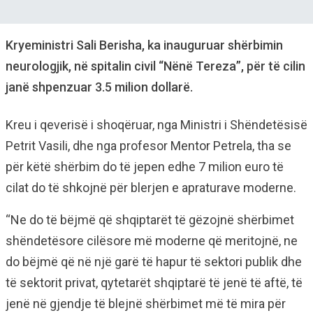
Kryeministri Sali Berisha, ka inauguruar shërbimin
neurologjik, në spitalin civil “Nënë Tereza”, për të cilin
janë shpenzuar 3.5 milion dollarë.
Kreu i qeverisë i shoqëruar, nga Ministri i Shëndetësisë
Petrit Vasili, dhe nga profesor Mentor Petrela, tha se
për këtë shërbim do të jepen edhe 7 milion euro të
cilat do të shkojnë për blerjen e apraturave moderne.
“Ne do të bëjmë që shqiptarët të gëzojnë shërbimet
shëndetësore cilësore më moderne që meritojnë, ne
do bëjmë që në një garë të hapur të sektori publik dhe
të sektorit privat, qytetarët shqiptarë të jenë të aftë, të
jenë në gjendje të blejnë shërbimet më të mira për