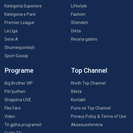
Kategoria Superiore
Lifestyle
Kategoria e Parë
Fashion
Premier League
Shëndeti
La Liga
Dieta
Serie A
Receta gatimi
Shumësportësh
Sport Gossip
Programe
Top Channel
Big Brother VIP
Rreth Top Channel
Për’puthen
Bileta
Shqipëria LIVE
Kontakt
Fiks Fare
Puno në Top Channel
Video
Privacy Policy & Terms of Use
Të gjitha programet
Aksesueshmëria