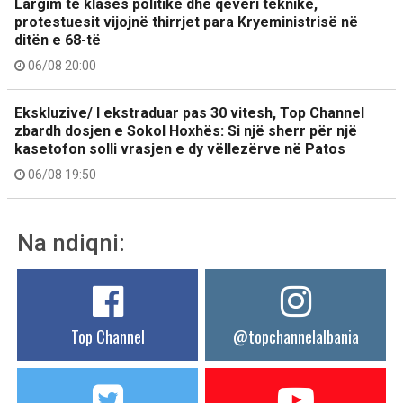
Largim të klasës politike dhe qeveri teknike,
protestuesit vijojnë thirrjet para Kryeministrisë në
ditën e 68-të
06/08 20:00
Ekskluzive/ I ekstraduar pas 30 vitesh, Top Channel
zbardh dosjen e Sokol Hoxhës: Si një sherr për një
kasetofon solli vrasjen e dy vëllezërve në Patos
06/08 19:50
Na ndiqni:
Top Channel
@topchannelalbania