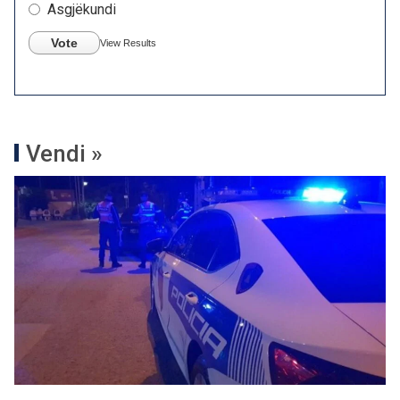
Asgjëkundi
Vote
View Results
Vendi »