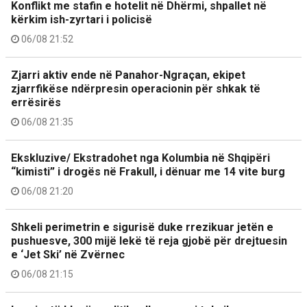
Konflikt me stafin e hotelit në Dhërmi, shpallet në
kërkim ish-zyrtari i policisë
06/08 21:52
Zjarri aktiv ende në Panahor-Ngraçan, ekipet
zjarrfikëse ndërpresin operacionin për shkak të
errësirës
06/08 21:35
Ekskluzive/ Ekstradohet nga Kolumbia në Shqipëri
“kimisti” i drogës në Frakull, i dënuar me 14 vite burg
06/08 21:20
Shkeli perimetrin e sigurisë duke rrezikuar jetën e
pushuesve, 300 mijë lekë të reja gjobë për drejtuesin
e ‘Jet Ski’ në Zvërnec
06/08 21:15