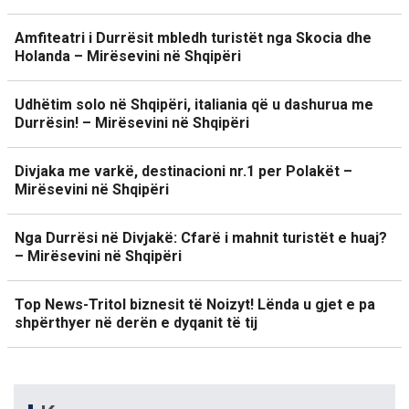
Amfiteatri i Durrësit mbledh turistët nga Skocia dhe
Holanda – Mirësevini në Shqipëri
Udhëtim solo në Shqipëri, italiania që u dashurua me
Durrësin! – Mirësevini në Shqipëri
Divjaka me varkë, destinacioni nr.1 per Polakët –
Mirësevini në Shqipëri
Nga Durrësi në Divjakë: Cfarë i mahnit turistët e huaj?
– Mirësevini në Shqipëri
Top News-Tritol biznesit të Noizyt! Lënda u gjet e pa
shpërthyer në derën e dyqanit të tij