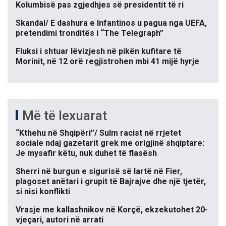
Kolumbisë pas zgjedhjes së presidentit të ri
Skandal/ E dashura e Infantinos u pagua nga UEFA,
pretendimi tronditës i “The Telegraph”
Fluksi i shtuar lëvizjesh në pikën kufitare të
Morinit, në 12 orë regjistrohen mbi 41 mijë hyrje
Më të lexuarat
“Kthehu në Shqipëri”/ Sulm racist në rrjetet
sociale ndaj gazetarit grek me origjinë shqiptare:
Je mysafir këtu, nuk duhet të flasësh
Sherri në burgun e sigurisë së lartë në Fier,
plagoset anëtari i grupit të Bajrajve dhe një tjetër,
si nisi konflikti
Vrasje me kallashnikov në Korçë, ekzekutohet 20-
vjeçari, autori në arrati