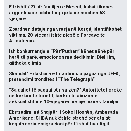
E trishtë/ Zi në familjen e Messit, babai i ikones
argjentinase ndahet nga jeta në moshën 68-
vjeçare
Zbardhen detaje nga vrasja në Korçë, identifikohet
viktima, 20-vjeçari ishte pjesë e Forcave të
Armatosura
Ish konkurrentja e “Për’Puthen” bëhet nënë për
herë të parë, emocionon me dedikimin: Dielli im,
gjithçka e imja
Skandal/ E dashura e Infantinos u pagua nga UEFA,
pretendimi tronditës i “The Telegraph”
“Sa duhet të paguaj për vajzën?” Autoritetet greke
në kërkim të turistit, kërkoi të abuzonte
seksualisht me 10-vjeçaren në një biznes familjar
Ekstradimi në Shqipëri i Sokol Hoxhës, Ambasada
Amerikane: SHBA nuk është strehë për ata që
keqpërdorin emigracioni për t’i shpëtuar ligjit