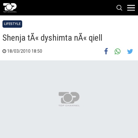
LIFESTYLE
Shenja tÃ« dyshimta nÃ« qiell
18/03/2010 18:50