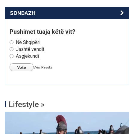
SONDAZH
Pushimet tuaja këtë vit?
Në Shqipëri
Jashtë vendit
Asgjëkundi
Vote
View Results
Lifestyle »