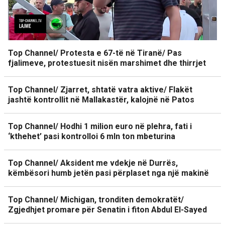
Top Channel/ Protesta e 67-të në Tiranë/ Pas
fjalimeve, protestuesit nisën marshimet dhe thirrjet
Top Channel/ Zjarret, shtatë vatra aktive/ Flakët
jashtë kontrollit në Mallakastër, kalojnë në Patos
Top Channel/ Hodhi 1 milion euro në plehra, fati i
‘kthehet’ pasi kontrolloi 6 mln ton mbeturina
Top Channel/ Aksident me vdekje në Durrës,
këmbësori humb jetën pasi përplaset nga një makinë
Top Channel/ Michigan, tronditen demokratët/
Zgjedhjet promare për Senatin i fiton Abdul El-Sayed