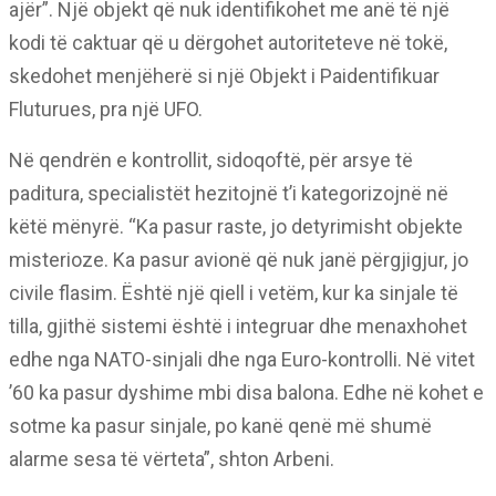
ajër”. Një objekt që nuk identifikohet me anë të një
kodi të caktuar që u dërgohet autoriteteve në tokë,
skedohet menjëherë si një Objekt i Paidentifikuar
Fluturues, pra një UFO.
Në qendrën e kontrollit, sidoqoftë, për arsye të
paditura, specialistët hezitojnë t’i kategorizojnë në
këtë mënyrë. “Ka pasur raste, jo detyrimisht objekte
misterioze. Ka pasur avionë që nuk janë përgjigjur, jo
civile flasim. Është një qiell i vetëm, kur ka sinjale të
tilla, gjithë sistemi është i integruar dhe menaxhohet
edhe nga NATO-sinjali dhe nga Euro-kontrolli. Në vitet
’60 ka pasur dyshime mbi disa balona. Edhe në kohet e
sotme ka pasur sinjale, po kanë qenë më shumë
alarme sesa të vërteta”, shton Arbeni.