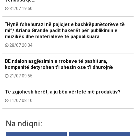
31/07 19:50
“Hynë fshehurazi në pajisjet e bashkëpunëtorëve të
mi”/ Ariana Grande padit hakerët për publikimin e
muzikës dhe materialeve të papublikuara
28/07 20:34
BE ndalon asgjësimin e rrobave të pashitura,
kompanitë detyrohen t’i shesin ose t’i dhurojnë
21/07 09:55
Të zgjohesh herët, a ju bën vërtetë më produktiv?
11/07 08:10
Na ndiqni: