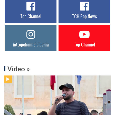
Top Channel
TCH Pop News
@topchannelalbania
Top Channel
Video »