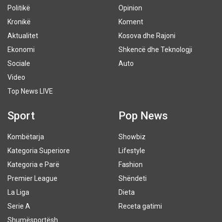
Politikë
Opinion
Kronikë
Koment
Aktualitet
Kosova dhe Rajoni
Ekonomi
Shkencë dhe Teknologji
Sociale
Auto
Video
Top News LIVE
Sport
Pop News
Kombëtarja
Showbiz
Kategoria Superiore
Lifestyle
Kategoria e Parë
Fashion
Premier League
Shëndeti
La Liga
Dieta
Serie A
Receta gatimi
Shumësportësh