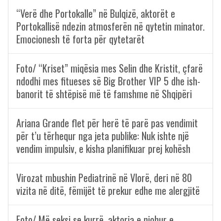
“Verë dhe Portokalle” në Bulqizë, aktorët e
Portokallisë ndezin atmosferën në qytetin minator.
Emocionesh të forta për qytetarët
Foto/ “Kriset” miqësia mes Selin dhe Kristit, çfarë
ndodhi mes fitueses së Big Brother VIP 5 dhe ish-
banorit të shtëpisë më të famshme në Shqipëri
Ariana Grande flet për herë të parë pas vendimit
për t’u tërhequr nga jeta publike: Nuk ishte një
vendim impulsiv, e kisha planifikuar prej kohësh
Virozat mbushin Pediatrinë në Vlorë, deri në 80
vizita në ditë, fëmijët të prekur edhe me alergjitë
Foto/ Më seksi se kurrë, aktorja e njohur e