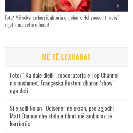
Foto/ Më seksi se kurrë, aktorja e njohur e Hollywood-it “ndez”
rrjetin me setin e fundit
ME TË LEXUARAT
Foto/ “Ka dalë dielli”, moderatorja e Top Channel
nis pushimet, Françeska Rustem dhuron ‘show’
nga deti
Si e solli Nolan “Odisenë” në ekran, pse zgjodhi
Matt Damon dhe sfida e filmit më ambicioz të
karrierës