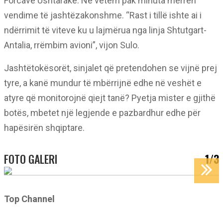
Forcave Ushtarake. Në vetëm pak minuta merren
vendime të jashtëzakonshme. “Rast i tillë ishte ai i
ndërrimit të viteve ku u lajmërua nga linja Shtutgart-
Antalia, rrëmbim avioni”, vijon Sulo.
Jashtëtokësorët, sinjalet që pretendohen se vijnë prej
tyre, a kanë mundur të mbërrijnë edhe në veshët e
atyre që monitorojnë qiejt tanë? Pyetja mister e gjithë
botës, mbetet një legjende e pazbardhur edhe për
hapësirën shqiptare.
FOTO GALERI
1/3
Top Channel