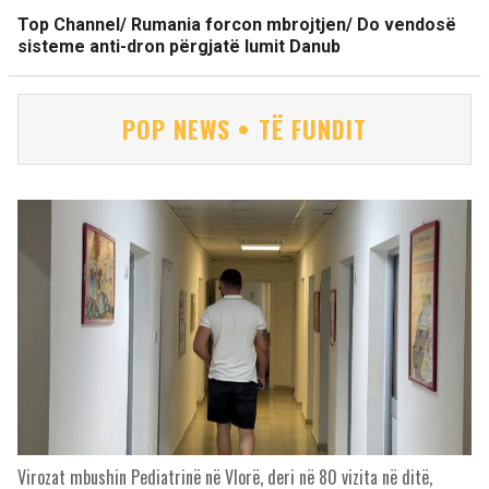
Top Channel/ Rumania forcon mbrojtjen/ Do vendosë
sisteme anti-dron përgjatë lumit Danub
POP NEWS • TË FUNDIT
Virozat mbushin Pediatrinë në Vlorë, deri në 80 vizita në ditë,