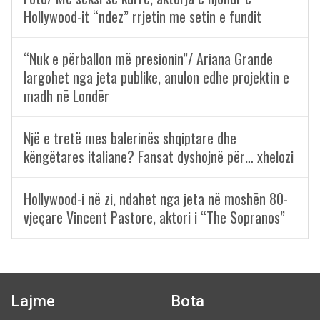
Hollywood-it “ndez” rrjetin me setin e fundit
“Nuk e përballon më presionin”/ Ariana Grande
largohet nga jeta publike, anulon edhe projektin e
madh në Londër
Një e tretë mes balerinës shqiptare dhe
këngëtares italiane? Fansat dyshojnë për… xhelozi
Hollywood-i në zi, ndahet nga jeta në moshën 80-
vjeçare Vincent Pastore, aktori i “The Sopranos”
Lajme
Bota