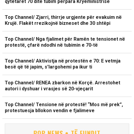
qytetarët 70 ditë tubim përpara Kryeministrisë
Top Channel/ Zjarri, thirrje urgjente për evakuim në
Krujë. Flakët rrezikojnë bizneset dhe 30 shtëpi
Top Channel/ Nga fjalimet për Ramën te tensionet në
protestë, çfarë ndodhi në tubimin e 70-të
Top Channel/ Aktivistja në protestën e 70: E vetmja
besë që të japim, s’largohemi pa ikur ti
Top Channel/ RENEA zbarkon në Korçë. Arrestohet
autori i dyshuar i vrasjes së 20-vjeçarit
Top Channel/ Tensione në protestë! “Mos më prek”,
protestuesja bllokon vendin e fjalimeve
POP NEWS • TË FUNDIT