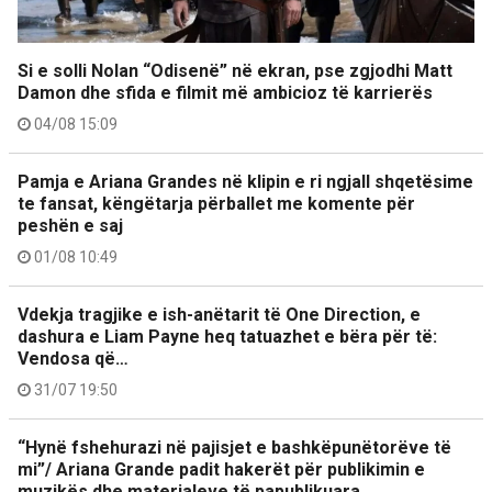
Si e solli Nolan “Odisenë” në ekran, pse zgjodhi Matt
Damon dhe sfida e filmit më ambicioz të karrierës
04/08 15:09
Pamja e Ariana Grandes në klipin e ri ngjall shqetësime
te fansat, këngëtarja përballet me komente për
peshën e saj
01/08 10:49
Vdekja tragjike e ish-anëtarit të One Direction, e
dashura e Liam Payne heq tatuazhet e bëra për të:
Vendosa që…
31/07 19:50
“Hynë fshehurazi në pajisjet e bashkëpunëtorëve të
mi”/ Ariana Grande padit hakerët për publikimin e
muzikës dhe materialeve të papublikuara