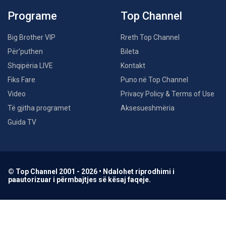
Programe
Top Channel
Big Brother VIP
Rreth Top Channel
Për’puthen
Bileta
Shqipëria LIVE
Kontakt
Fiks Fare
Puno në Top Channel
Video
Privacy Policy & Terms of Use
Të gjitha programet
Aksesueshmëria
Guida TV
© Top Channel 2001 - 2026 • Ndalohet riprodhimi i
paautorizuar i përmbajtjes së kësaj faqeje.