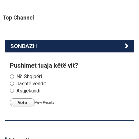
Top Channel
SONDAZH
Pushimet tuaja këtë vit?
Në Shqipëri
Jashtë vendit
Asgjëkundi
Vote
View Results