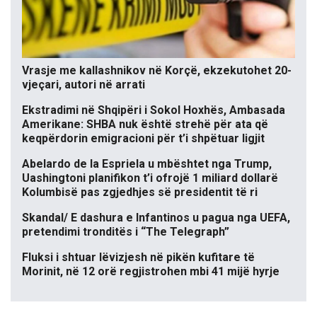
Vrasje me kallashnikov në Korçë, ekzekutohet 20-
vjeçari, autori në arrati
Ekstradimi në Shqipëri i Sokol Hoxhës, Ambasada
Amerikane: SHBA nuk është strehë për ata që
keqpërdorin emigracioni për t’i shpëtuar ligjit
Abelardo de la Espriela u mbështet nga Trump,
Uashingtoni planifikon t’i ofrojë 1 miliard dollarë
Kolumbisë pas zgjedhjes së presidentit të ri
Skandal/ E dashura e Infantinos u pagua nga UEFA,
pretendimi tronditës i “The Telegraph”
Fluksi i shtuar lëvizjesh në pikën kufitare të
Morinit, në 12 orë regjistrohen mbi 41 mijë hyrje