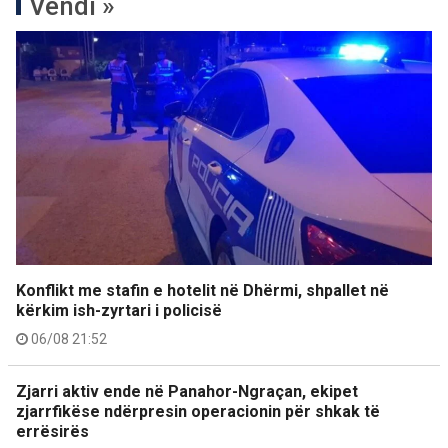
Vendi »
Konflikt me stafin e hotelit në Dhërmi, shpallet në
kërkim ish-zyrtari i policisë
06/08 21:52
Zjarri aktiv ende në Panahor-Ngraçan, ekipet
zjarrfikëse ndërpresin operacionin për shkak të
errësirës