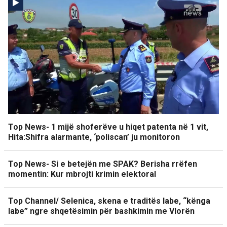
Top News- 1 mijë shoferëve u hiqet patenta në 1 vit,
Hita:Shifra alarmante, ‘poliscan’ ju monitoron
Top News- Si e betejën me SPAK? Berisha rrëfen
momentin: Kur mbrojti krimin elektoral
Top Channel/ Selenica, skena e traditës labe, “kënga
labe” ngre shqetësimin për bashkimin me Vlorën