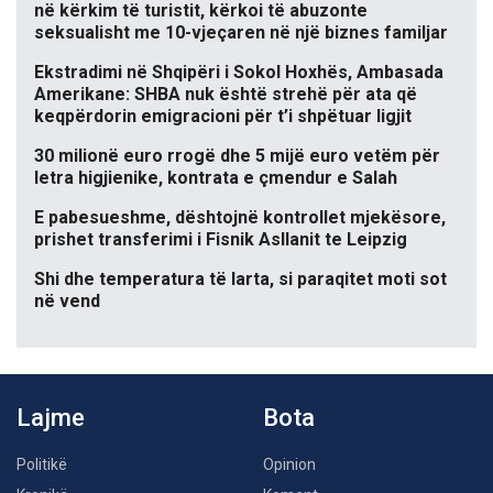
në kërkim të turistit, kërkoi të abuzonte
seksualisht me 10-vjeçaren në një biznes familjar
Ekstradimi në Shqipëri i Sokol Hoxhës, Ambasada
Amerikane: SHBA nuk është strehë për ata që
keqpërdorin emigracioni për t’i shpëtuar ligjit
30 milionë euro rrogë dhe 5 mijë euro vetëm për
letra higjienike, kontrata e çmendur e Salah
E pabesueshme, dështojnë kontrollet mjekësore,
prishet transferimi i Fisnik Asllanit te Leipzig
Shi dhe temperatura të larta, si paraqitet moti sot
në vend
Lajme
Bota
Politikë
Opinion