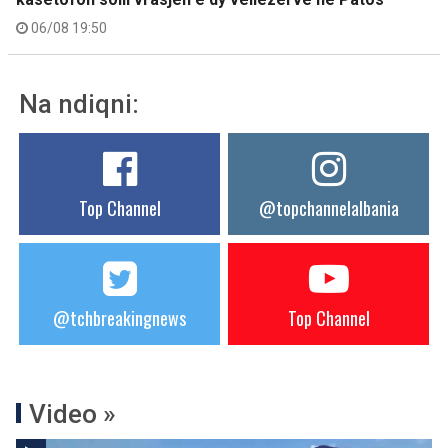
06/08 19:50
Na ndiqni:
Top Channel
@topchannelalbania
@tchbreakingnews
Top Channel
Video »