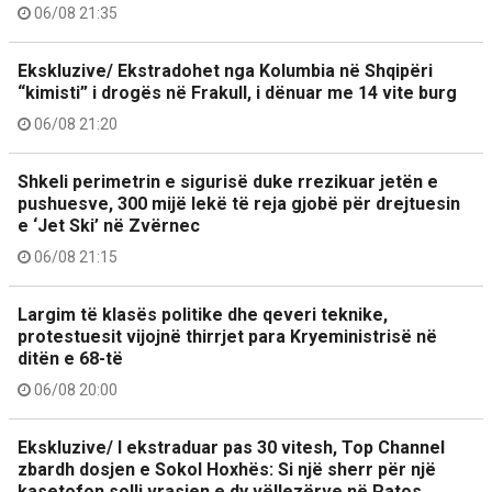
06/08 21:35
Ekskluzive/ Ekstradohet nga Kolumbia në Shqipëri
“kimisti” i drogës në Frakull, i dënuar me 14 vite burg
06/08 21:20
Shkeli perimetrin e sigurisë duke rrezikuar jetën e
pushuesve, 300 mijë lekë të reja gjobë për drejtuesin
e ‘Jet Ski’ në Zvërnec
06/08 21:15
Largim të klasës politike dhe qeveri teknike,
protestuesit vijojnë thirrjet para Kryeministrisë në
ditën e 68-të
06/08 20:00
Ekskluzive/ I ekstraduar pas 30 vitesh, Top Channel
zbardh dosjen e Sokol Hoxhës: Si një sherr për një
kasetofon solli vrasjen e dy vëllezërve në Patos