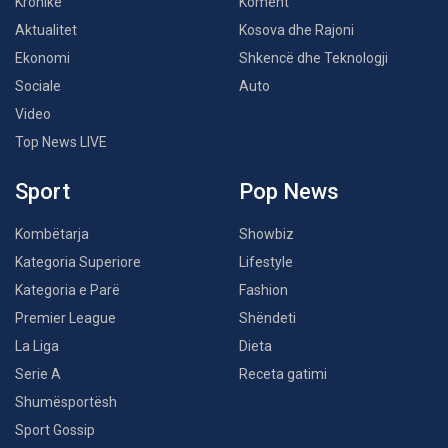
Kronikë
Koment
Aktualitet
Kosova dhe Rajoni
Ekonomi
Shkencë dhe Teknologji
Sociale
Auto
Video
Top News LIVE
Sport
Pop News
Kombëtarja
Showbiz
Kategoria Superiore
Lifestyle
Kategoria e Parë
Fashion
Premier League
Shëndeti
La Liga
Dieta
Serie A
Receta gatimi
Shumësportësh
Sport Gossip