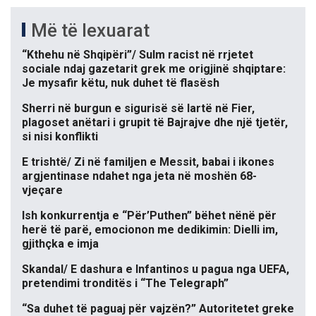
Më të lexuarat
“Kthehu në Shqipëri”/ Sulm racist në rrjetet
sociale ndaj gazetarit grek me origjinë shqiptare:
Je mysafir këtu, nuk duhet të flasësh
Sherri në burgun e sigurisë së lartë në Fier,
plagoset anëtari i grupit të Bajrajve dhe një tjetër,
si nisi konflikti
E trishtë/ Zi në familjen e Messit, babai i ikones
argjentinase ndahet nga jeta në moshën 68-
vjeçare
Ish konkurrentja e “Për’Puthen” bëhet nënë për
herë të parë, emocionon me dedikimin: Dielli im,
gjithçka e imja
Skandal/ E dashura e Infantinos u pagua nga UEFA,
pretendimi tronditës i “The Telegraph”
“Sa duhet të paguaj për vajzën?” Autoritetet greke