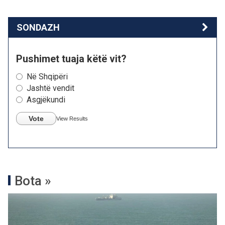
SONDAZH
Pushimet tuaja këtë vit?
Në Shqipëri
Jashtë vendit
Asgjëkundi
Vote
View Results
Bota »