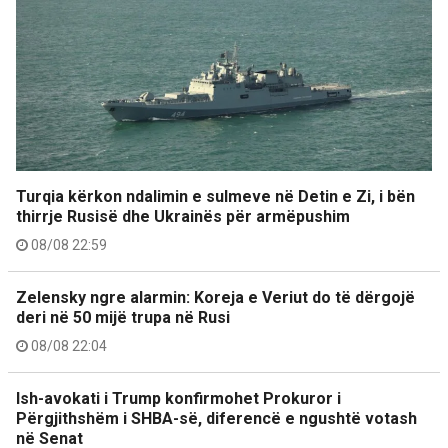
Turqia kërkon ndalimin e sulmeve në Detin e Zi, i bën
thirrje Rusisë dhe Ukrainës për armëpushim
08/08 22:59
Zelensky ngre alarmin: Koreja e Veriut do të dërgojë
deri në 50 mijë trupa në Rusi
08/08 22:04
Ish-avokati i Trump konfirmohet Prokuror i
Përgjithshëm i SHBA-së, diferencë e ngushtë votash
në Senat