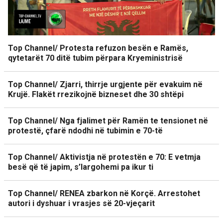
Top Channel/ Protesta refuzon besën e Ramës,
qytetarët 70 ditë tubim përpara Kryeministrisë
Top Channel/ Zjarri, thirrje urgjente për evakuim në
Krujë. Flakët rrezikojnë bizneset dhe 30 shtëpi
Top Channel/ Nga fjalimet për Ramën te tensionet në
protestë, çfarë ndodhi në tubimin e 70-të
Top Channel/ Aktivistja në protestën e 70: E vetmja
besë që të japim, s’largohemi pa ikur ti
Top Channel/ RENEA zbarkon në Korçë. Arrestohet
autori i dyshuar i vrasjes së 20-vjeçarit