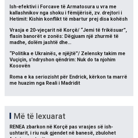
Ish-efektivi i Forcave të Armatosura u vra me
kallashnikov nga shoku i fëmijërisë, zv. drejtori i
Hetimit: Kishin konflikt të mbartur prej disa kohësh
Vrasja e 20-vjeçarit në Korçë/ “Jemi të frikësuar”,
flasin banorët e zonës: Dëgjuam një zhurmë të
madhe, dolëm jashtë dhe…
“Politika e Ukrainës, e njëjtë”/ Zelensky takim me
Vuçiçin, s’ndryshon qëndrim: Nuk do ta njohim
Kosovën
Roma e ka seriozisht për Endrick, kërkon ta marrë
me huazim nga Reali i Madridit
Më të lexuarat
RENEA zbarkon në Korçë pas vrasjes së ish-
ushtarit, i riu nuk gjendet në banesë, zbulohet