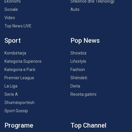
Ekonomi
Shkencë dhe Teknologji
Sociale
Auto
Video
Top News LIVE
Sport
Pop News
Kombëtarja
Showbiz
Kategoria Superiore
Lifestyle
Kategoria e Parë
Fashion
Premier League
Shëndeti
La Liga
Dieta
Serie A
Receta gatimi
Shumësportësh
Sport Gossip
Programe
Top Channel