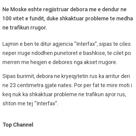
Ne Moske eshte regjistruar debora me e dendur ne
100 vitet e fundit, duke shkaktuar probleme te medha
ne trafikun rrugor.
Lajmin e ben te ditur agjencia “Interfax”, sipas te ciles
neper rruge ndodhen punetoret e bashkise, te cilet po
merren me heqjen e debores nga akset rrugore.
Sipas burimit, debora ne kryeqytetin rus ka arritur deri
ne 23 centimetra gjate nates. Por per fat te mire moti i
keq nuk ka shkaktuar probleme ne trafikun ajror rus,
shton me tej “Interfax”.
Top Channel