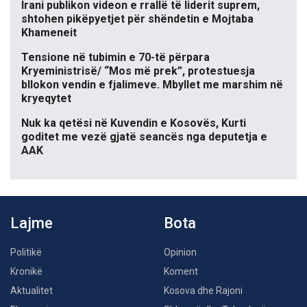
Irani publikon videon e rrallë të liderit suprem,
shtohen pikëpyetjet për shëndetin e Mojtaba
Khameneit
Tensione në tubimin e 70-të përpara
Kryeministrisë/ “Mos më prek”, protestuesja
bllokon vendin e fjalimeve. Mbyllet me marshim në
kryeqytet
Nuk ka qetësi në Kuvendin e Kosovës, Kurti
goditet me vezë gjatë seancës nga deputetja e
AAK
Lajme
Bota
Politikë
Opinion
Kronikë
Koment
Aktualitet
Kosova dhe Rajoni