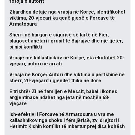
fotoja e autorit
Zbardhen detaje nga vrasja në Korçë, identifikohet
viktima, 20-vjeçari ka qenë pjesë e Forcave të
Armatosura
Sherri në burgun e sigurisë së lartë në Fier,
plagoset anëtari i grupit të Bajrajve dhe një tjetër,
si nisi konflikti
Vrasje me kallashnikov në Korçë, ekzekutohet 20-
vjeçari, autori në arrati
Vrasja në Korçë/ Autori dhe viktima u përfshinë në
sherr, 20-vjeçarit i gjendet thika në dorë
E trishtë/ Zi në familjen e Messit, babai i ikones
argjentinase ndahet nga jeta në moshën 68-
vjeçare
Ish-efektivi i Forcave të Armatosura u vra me
kallashnikov nga shoku i fëmijërisë, zv. drejtori i
Hetimit: Kishin konflikt të mbartur prej disa kohësh