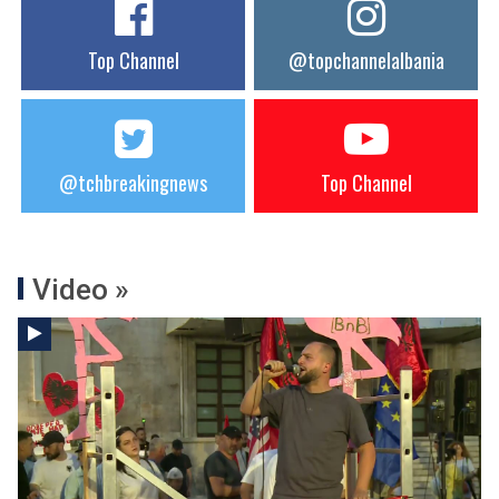
Top Channel
@topchannelalbania
@tchbreakingnews
Top Channel
Video »