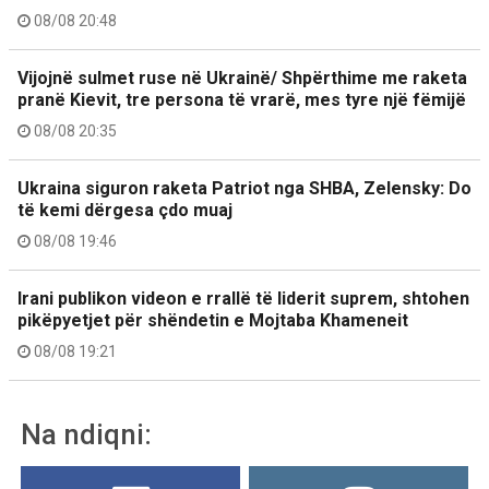
08/08 20:48
Vijojnë sulmet ruse në Ukrainë/ Shpërthime me raketa
pranë Kievit, tre persona të vrarë, mes tyre një fëmijë
08/08 20:35
Ukraina siguron raketa Patriot nga SHBA, Zelensky: Do
të kemi dërgesa çdo muaj
08/08 19:46
Irani publikon videon e rrallë të liderit suprem, shtohen
pikëpyetjet për shëndetin e Mojtaba Khameneit
08/08 19:21
Na ndiqni: