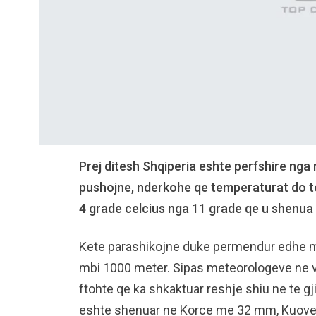
Prej ditesh Shqiperia eshte perfshire nga 
pushojne, nderkohe qe temperaturat do te 
4 grade celcius nga 11 grade qe u shenua
Kete parashikojne duke permendur edhe m
mbi 1000 meter. Sipas meteorologeve ne ve
ftohte qe ka shkaktuar reshje shiu ne te gji
eshte shenuar ne Korce me 32 mm, Kuove