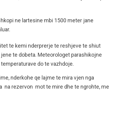
shkopi ne lartesine mbi 1500 meter jane
luar.
tet te kemi nderprerje te reshjeve te shiut
 jene te dobeta. Meteorologet parashikojne
a e temperaturave do te vazhdoje.
ime, nderkohe qe lajme te mira vjen nga
la na rezervon mot te mire dhe te ngrohte, me