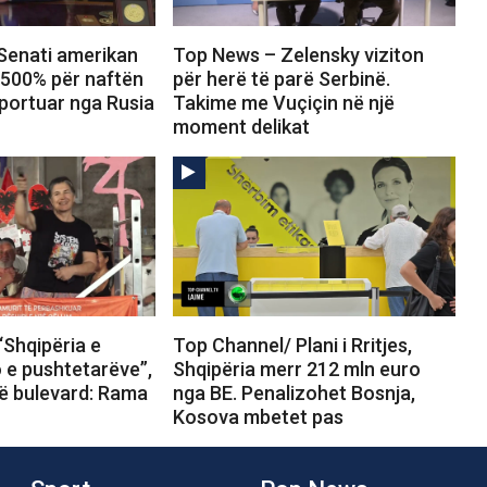
Senati amerikan
Top News – Zelensky viziton
 500% për naftën
për herë të parë Serbinë.
portuar nga Rusia
Takime me Vuçiçin në një
moment delikat
“Shqipëria e
Top Channel/ Plani i Rritjes,
o e pushtetarëve”,
Shqipëria merr 212 mln euro
në bulevard: Rama
nga BE. Penalizohet Bosnja,
Kosova mbetet pas