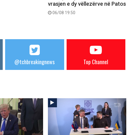
vrasjen e dy vëllezërve në Patos
06/08 19:50
@tchbreakingnews
Top Channel