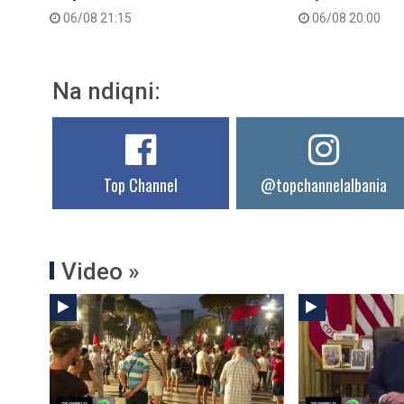
06/08 21:15
06/08 20:00
Na ndiqni:
Top Channel
@topchannelalbania
Video »