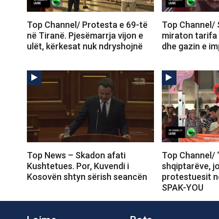
Top Channel/ Protesta e 69-të
Top Channel/ 
në Tiranë. Pjesëmarrja vijon e
miraton tarifa
ulët, kërkesat nuk ndryshojnë
dhe gazin e im
Top News – Skadon afati
Top Channel/ 
Kushtetues. Por, Kuvendi i
shqiptarëve, j
Kosovën shtyn sërish seancën
protestuesit 
SPAK-YOU