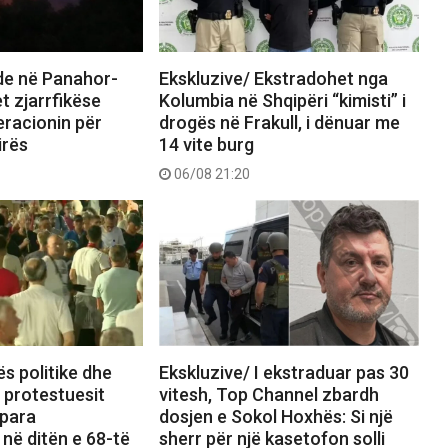
nde në Panahor-
Ekskluzive/ Ekstradohet nga
t zjarrfikëse
Kolumbia në Shqipëri “kimisti” i
eracionin për
drogës në Frakull, i dënuar me
irës
14 vite burg
06/08 21:20
ës politike dhe
Ekskluzive/ I ekstraduar pas 30
, protestuesit
vitesh, Top Channel zbardh
 para
dosjen e Sokol Hoxhës: Si një
 në ditën e 68-të
sherr për një kasetofon solli