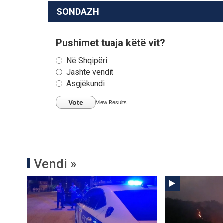
SONDAZH
Pushimet tuaja këtë vit?
Në Shqipëri
Jashtë vendit
Asgjëkundi
Vote
View Results
Vendi »