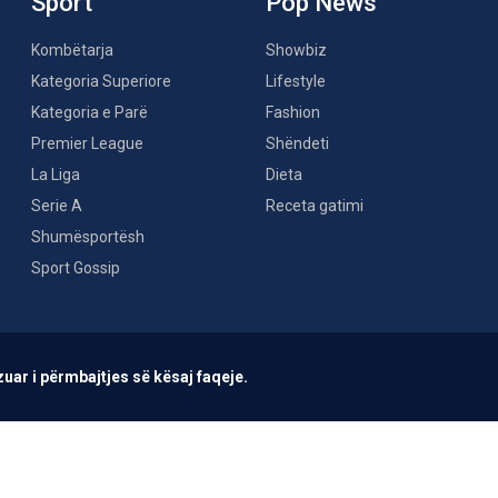
Sport
Pop News
Kombëtarja
Showbiz
Kategoria Superiore
Lifestyle
Kategoria e Parë
Fashion
Premier League
Shëndeti
La Liga
Dieta
Serie A
Receta gatimi
Shumësportësh
Sport Gossip
uar i përmbajtjes së kësaj faqeje.