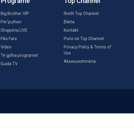
Programe
Top Channel
Big Brother VIP
Rreth Top Channel
Për’puthen
Bileta
Shqipëria LIVE
Kontakt
Fiks Fare
Puno në Top Channel
Video
Privacy Policy & Terms of
Use
Të gjitha programet
Aksesueshmëria
Guida TV