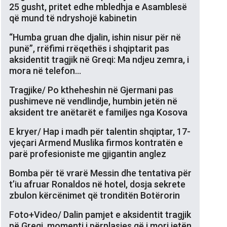
25 gusht, pritet edhe mbledhja e Asamblesë
që mund të ndryshojë kabinetin
“Humba gruan dhe djalin, ishin nisur për në
punë”, rrëfimi rrëqethës i shqiptarit pas
aksidentit tragjik në Greqi: Ma ndjeu zemra, i
mora në telefon…
Tragjike/ Po ktheheshin në Gjermani pas
pushimeve në vendlindje, humbin jetën në
aksident tre anëtarët e familjes nga Kosova
E kryer/ Hap i madh për talentin shqiptar, 17-
vjeçari Armend Muslika firmos kontratën e
parë profesioniste me gjigantin anglez
Bomba për të vrarë Messin dhe tentativa për
t’iu afruar Ronaldos në hotel, dosja sekrete
zbulon kërcënimet që tronditën Botërorin
Foto+Video/ Dalin pamjet e aksidentit tragjik
në Greqi, momenti i përplasjes që i mori jetën