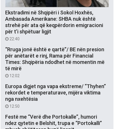
Ekstradimi në Shqipëri i Sokol Hoxhës,
Ambasada Amerikane: SHBA nuk është
strehë për ata që keqpërdorin emigracioni
për t’i shpëtuar ligjit
22:40
“Rruga jonë është e qartë”/ BE nën presion
për anëtarët e rinj, Rama për Financial
Times: Shqipëria ndodhet në momentin më
të mirë
12:02
Europa digjet nga vapa ekstreme/ “Thyhen”
rekordet e temperaturave, mijëra viktima
nga nxehtësia
12:50
Festë me “Verë dhe Portokalle”, humori
ndez qytetin e Belshit, trupa e “Portokalli”