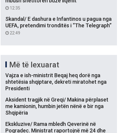
mbush shëtitoren buzë liqenit
12:35
Skandal/ E dashura e Infantinos u pagua nga
UEFA, pretendimi tronditës i “The Telegraph”
22:49
Më të lexuarat
Vajza e ish-ministrit Beqaj heq dorë nga
shtetësia shqiptare, dekreti miratohet nga
Presidenti
Aksident tragjik në Greqi/ Makina përplaset
me kamionin, humbin jetën nënë e bir nga
Shqipëria
Ekskluzive/ Rama mbledh Qeverinë në
Pogradec. Ministrat raportojnë më 24 dhe