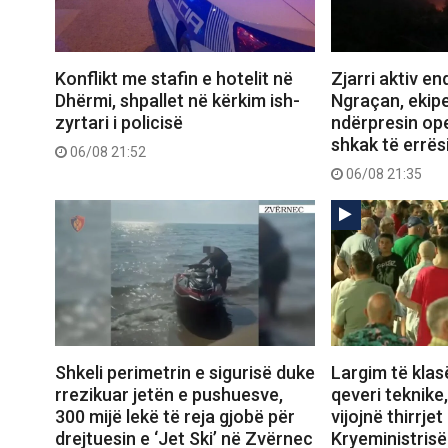
Konflikt me stafin e hotelit në
Zjarri aktiv e
Dhërmi, shpallet në kërkim ish-
Ngraçan, ekipe
zyrtari i policisë
ndërpresin op
shkak të errës
06/08 21:52
06/08 21:35
Shkeli perimetrin e sigurisë duke
Largim të klas
rrezikuar jetën e pushuesve,
qeveri teknike
300 mijë lekë të reja gjobë për
vijojnë thirrjet
drejtuesin e ‘Jet Ski’ në Zvërnec
Kryeministrisë