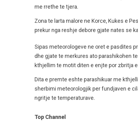
me rrethe te tjera.
Zona te larta malore ne Korce, Kukes e Pe
prekur nga reshje debore gjate nates se ka
Sipas meteorologeve ne oret e pasdites pri
dhe gjate te merkures ato parashikohen te
kthjellim te motit diten e enjte por zbritj
Dita e premte eshte parashikuar me kthjell
sherbimi meteorologjik per fundjaven e ci
ngritje te temperaturave.
Top Channel