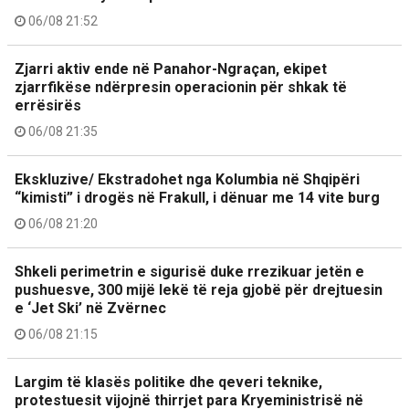
06/08 21:52
Zjarri aktiv ende në Panahor-Ngraçan, ekipet
zjarrfikëse ndërpresin operacionin për shkak të
errësirës
06/08 21:35
Ekskluzive/ Ekstradohet nga Kolumbia në Shqipëri
“kimisti” i drogës në Frakull, i dënuar me 14 vite burg
06/08 21:20
Shkeli perimetrin e sigurisë duke rrezikuar jetën e
pushuesve, 300 mijë lekë të reja gjobë për drejtuesin
e ‘Jet Ski’ në Zvërnec
06/08 21:15
Largim të klasës politike dhe qeveri teknike,
protestuesit vijojnë thirrjet para Kryeministrisë në