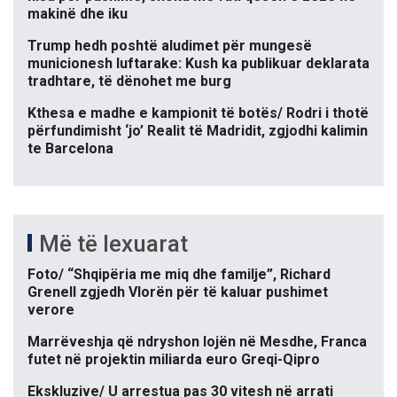
makinë dhe iku
Trump hedh poshtë aludimet për mungesë
municionesh luftarake: Kush ka publikuar deklarata
tradhtare, të dënohet me burg
Kthesa e madhe e kampionit të botës/ Rodri i thotë
përfundimisht ‘jo’ Realit të Madridit, zgjodhi kalimin
te Barcelona
Më të lexuarat
Foto/ “Shqipëria me miq dhe familje”, Richard
Grenell zgjedh Vlorën për të kaluar pushimet
verore
Marrëveshja që ndryshon lojën në Mesdhe, Franca
futet në projektin miliarda euro Greqi-Qipro
Ekskluzive/ U arrestua pas 30 vitesh në arrati