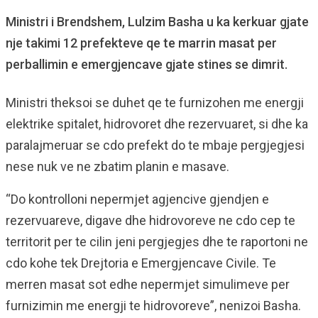
Ministri i Brendshem, Lulzim Basha u ka kerkuar gjate
nje takimi 12 prefekteve qe te marrin masat per
perballimin e emergjencave gjate stines se dimrit.
Ministri theksoi se duhet qe te furnizohen me energji
elektrike spitalet, hidrovoret dhe rezervuaret, si dhe ka
paralajmeruar se cdo prefekt do te mbaje pergjegjesi
nese nuk ve ne zbatim planin e masave.
“Do kontrolloni nepermjet agjencive gjendjen e
rezervuareve, digave dhe hidrovoreve ne cdo cep te
territorit per te cilin jeni pergjegjes dhe te raportoni ne
cdo kohe tek Drejtoria e Emergjencave Civile. Te
merren masat sot edhe nepermjet simulimeve per
furnizimin me energji te hidrovoreve”, nenizoi Basha.