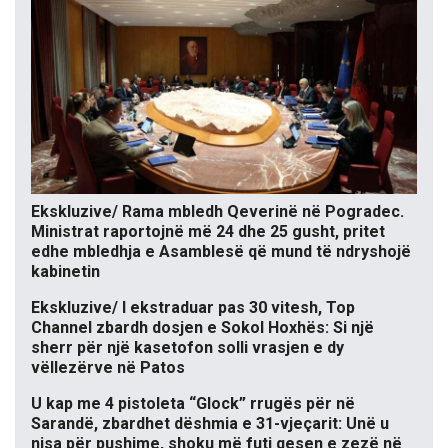
Ekskluzive/ Rama mbledh Qeverinë në Pogradec.
Ministrat raportojnë më 24 dhe 25 gusht, pritet
edhe mbledhja e Asamblesë që mund të ndryshojë
kabinetin
Ekskluzive/ I ekstraduar pas 30 vitesh, Top
Channel zbardh dosjen e Sokol Hoxhës: Si një
sherr për një kasetofon solli vrasjen e dy
vëllezërve në Patos
U kap me 4 pistoleta “Glock” rrugës për në
Sarandë, zbardhet dëshmia e 31-vjeçarit: Unë u
nisa për pushime, shoku më futi qesen e zezë në