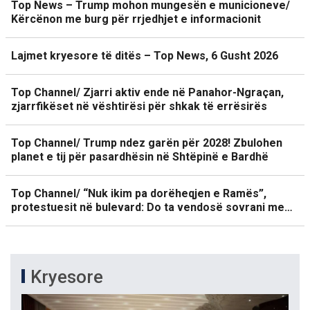
Top News – Trump mohon mungesën e municioneve/
Kërcënon me burg për rrjedhjet e informacionit
Lajmet kryesore të ditës – Top News, 6 Gusht 2026
Top Channel/ Zjarri aktiv ende në Panahor-Ngraçan,
zjarrfikëset në vështirësi për shkak të errësirës
Top Channel/ Trump ndez garën për 2028! Zbulohen
planet e tij për pasardhësin në Shtëpinë e Bardhë
Top Channel/ “Nuk ikim pa dorëheqjen e Ramës”,
protestuesit në bulevard: Do ta vendosë sovrani me…
Kryesore