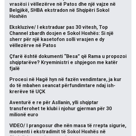
vrasësi i vëllezërve në Patos dhe një vajze në
Belgjikë, SHBA ekstradon në Shqipëri Sokol
Hoxhën
Ekskluzive/ I ekstraduar pas 30 vitesh, Top
Channel zbardh dosjen e Sokol Hoxhës: Si një
sherr për një kasetofon solli vrasjen e dy
vëllezërve në Patos
Çfarë është dokumenti “Besa” që Rama u propozoi
shqiptarëve? Kryeministri e shpjegon me katër
fjalë
Procesi në Hagë hyn në fazën vendimtare, ja kur
do të mbahen seancat përfundimtare ndaj ish-
krerëve të UÇK
Aventurë e re për Asllanin, ylli shqiptar
transferohet te klubi i njohur gjerman për 30
milionë euro
VIDEO/ I prangosur dhe nën masa të rrepta sigurie,
momenti i ekstradimit të Sokol Hoxhës në