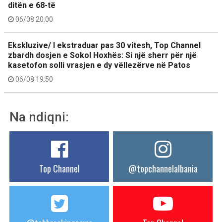
ditën e 68-të
06/08 20:00
Ekskluzive/ I ekstraduar pas 30 vitesh, Top Channel
zbardh dosjen e Sokol Hoxhës: Si një sherr për një
kasetofon solli vrasjen e dy vëllezërve në Patos
06/08 19:50
Na ndiqni:
Top Channel
@topchannelalbania