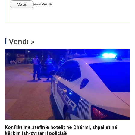
Vote
View Results
Vendi »
Konflikt me stafin e hotelit në Dhërmi, shpallet në
kërkim ish-zyrtari i policisë