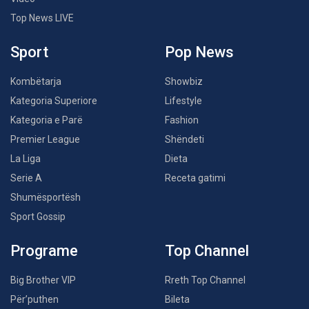
Top News LIVE
Sport
Pop News
Kombëtarja
Showbiz
Kategoria Superiore
Lifestyle
Kategoria e Parë
Fashion
Premier League
Shëndeti
La Liga
Dieta
Serie A
Receta gatimi
Shumësportësh
Sport Gossip
Programe
Top Channel
Big Brother VIP
Rreth Top Channel
Për’puthen
Bileta