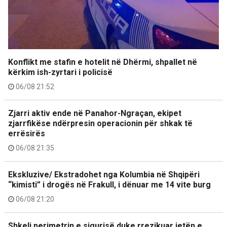
Konflikt me stafin e hotelit në Dhërmi, shpallet në
kërkim ish-zyrtari i policisë
06/08 21:52
Zjarri aktiv ende në Panahor-Ngraçan, ekipet
zjarrfikëse ndërpresin operacionin për shkak të
errësirës
06/08 21:35
Ekskluzive/ Ekstradohet nga Kolumbia në Shqipëri
“kimisti” i drogës në Frakull, i dënuar me 14 vite burg
06/08 21:20
Shkeli perimetrin e sigurisë duke rrezikuar jetën e