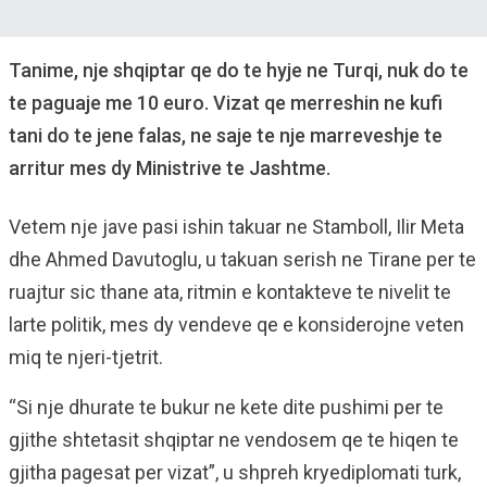
Tanime, nje shqiptar qe do te hyje ne Turqi, nuk do te
te paguaje me 10 euro. Vizat qe merreshin ne kufi
tani do te jene falas, ne saje te nje marreveshje te
arritur mes dy Ministrive te Jashtme.
Vetem nje jave pasi ishin takuar ne Stamboll, Ilir Meta
dhe Ahmed Davutoglu, u takuan serish ne Tirane per te
ruajtur sic thane ata, ritmin e kontakteve te nivelit te
larte politik, mes dy vendeve qe e konsiderojne veten
miq te njeri-tjetrit.
“Si nje dhurate te bukur ne kete dite pushimi per te
gjithe shtetasit shqiptar ne vendosem qe te hiqen te
gjitha pagesat per vizat”, u shpreh kryediplomati turk,