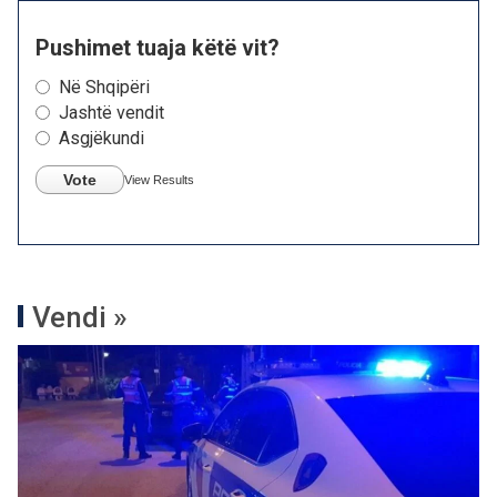
Pushimet tuaja këtë vit?
Në Shqipëri
Jashtë vendit
Asgjëkundi
Vote
View Results
Vendi »