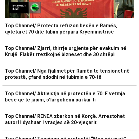
Top Channel/ Protesta refuzon besën e Ramës,
qytetarët 70 ditë tubim përpara Kryeministrisë
Top Channel/ Zjarri, thirrje urgjente për evakuim në
Krujë. Flakët rrezikojnë bizneset dhe 30 shtëpi
Top Channel/ Nga fjalimet për Ramën te tensionet në
protestë, çfarë ndodhi në tubimin e 70-të
Top Channel/ Aktivistja në protestën e 70: E vetmja
besë që të japim, s’largohemi pa ikur ti
Top Channel/ RENEA zbarkon në Korçë. Arrestohet
autori i dyshuar i vrasjes së 20-vjeçarit
Top Channel/ Tensione në protestë! “Mos më prek”,