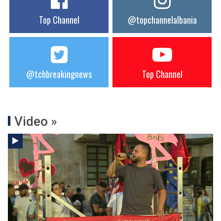
Top Channel
@topchannelalbania
@tchbreakingnews
Top Channel
Video »