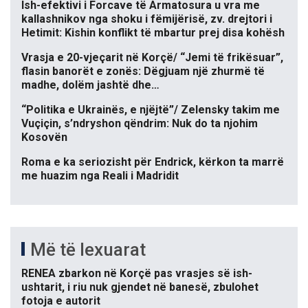
Ish-efektivi i Forcave të Armatosura u vra me
kallashnikov nga shoku i fëmijërisë, zv. drejtori i
Hetimit: Kishin konflikt të mbartur prej disa kohësh
Vrasja e 20-vjeçarit në Korçë/ “Jemi të frikësuar”,
flasin banorët e zonës: Dëgjuam një zhurmë të
madhe, dolëm jashtë dhe…
“Politika e Ukrainës, e njëjtë”/ Zelensky takim me
Vuçiçin, s’ndryshon qëndrim: Nuk do ta njohim
Kosovën
Roma e ka seriozisht për Endrick, kërkon ta marrë
me huazim nga Reali i Madridit
Më të lexuarat
RENEA zbarkon në Korçë pas vrasjes së ish-
ushtarit, i riu nuk gjendet në banesë, zbulohet
fotoja e autorit