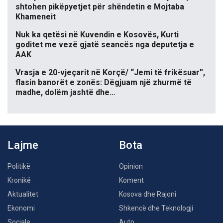
shtohen pikëpyetjet për shëndetin e Mojtaba
Khameneit
Nuk ka qetësi në Kuvendin e Kosovës, Kurti
goditet me vezë gjatë seancës nga deputetja e
AAK
Vrasja e 20-vjeçarit në Korçë/ “Jemi të frikësuar”,
flasin banorët e zonës: Dëgjuam një zhurmë të
madhe, dolëm jashtë dhe…
Lajme
Bota
Politikë
Opinion
Kronikë
Koment
Aktualitet
Kosova dhe Rajoni
Ekonomi
Shkencë dhe Teknologji
Sociale
Auto