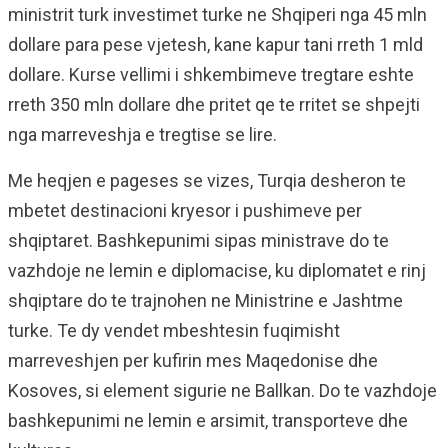
ministrit turk investimet turke ne Shqiperi nga 45 mln
dollare para pese vjetesh, kane kapur tani rreth 1 mld
dollare. Kurse vellimi i shkembimeve tregtare eshte
rreth 350 mln dollare dhe pritet qe te rritet se shpejti
nga marreveshja e tregtise se lire.
Me heqjen e pageses se vizes, Turqia desheron te
mbetet destinacioni kryesor i pushimeve per
shqiptaret. Bashkepunimi sipas ministrave do te
vazhdoje ne lemin e diplomacise, ku diplomatet e rinj
shqiptare do te trajnohen ne Ministrine e Jashtme
turke. Te dy vendet mbeshtesin fuqimisht
marreveshjen per kufirin mes Maqedonise dhe
Kosoves, si element sigurie ne Ballkan. Do te vazhdoje
bashkepunimi ne lemin e arsimit, transporteve dhe