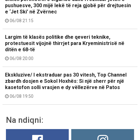
pushuesve, 300 mijë lekë të reja gjobë për drejtuesin
e ‘Jet Ski’ në Zvërnec
06/08 21:15
Largim të klasës politike dhe qeveri teknike,
protestuesit vijojnë thirrjet para Kryeministrisë në
ditën e 68-të
06/08 20:00
Ekskluzive/ I ekstraduar pas 30 vitesh, Top Channel
zbardh dosjen e Sokol Hoxhës: Si një sherr për një
kasetofon solli vrasjen e dy vëllezërve në Patos
06/08 19:50
Na ndiqni: