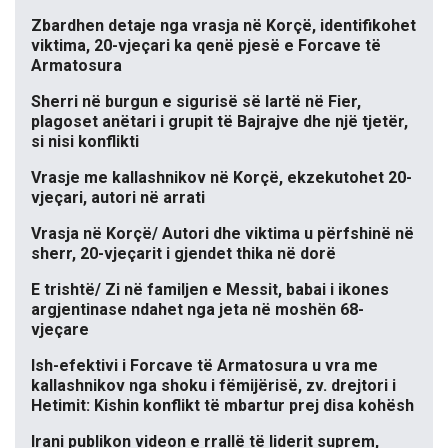
Zbardhen detaje nga vrasja në Korçë, identifikohet
viktima, 20-vjeçari ka qenë pjesë e Forcave të
Armatosura
Sherri në burgun e sigurisë së lartë në Fier,
plagoset anëtari i grupit të Bajrajve dhe një tjetër,
si nisi konflikti
Vrasje me kallashnikov në Korçë, ekzekutohet 20-
vjeçari, autori në arrati
Vrasja në Korçë/ Autori dhe viktima u përfshinë në
sherr, 20-vjeçarit i gjendet thika në dorë
E trishtë/ Zi në familjen e Messit, babai i ikones
argjentinase ndahet nga jeta në moshën 68-
vjeçare
Ish-efektivi i Forcave të Armatosura u vra me
kallashnikov nga shoku i fëmijërisë, zv. drejtori i
Hetimit: Kishin konflikt të mbartur prej disa kohësh
Irani publikon videon e rrallë të liderit suprem,