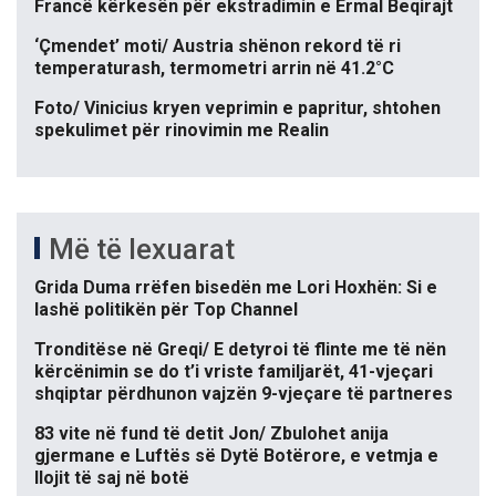
Francë kërkesën për ekstradimin e Ermal Beqirajt
‘Çmendet’ moti/ Austria shënon rekord të ri
temperaturash, termometri arrin në 41.2°C
Foto/ Vinicius kryen veprimin e papritur, shtohen
spekulimet për rinovimin me Realin
Më të lexuarat
Grida Duma rrëfen bisedën me Lori Hoxhën: Si e
lashë politikën për Top Channel
Tronditëse në Greqi/ E detyroi të flinte me të nën
kërcënimin se do t’i vriste familjarët, 41-vjeçari
shqiptar përdhunon vajzën 9-vjeçare të partneres
83 vite në fund të detit Jon/ Zbulohet anija
gjermane e Luftës së Dytë Botërore, e vetmja e
llojit të saj në botë