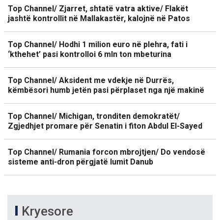
Top Channel/ Zjarret, shtatë vatra aktive/ Flakët
jashtë kontrollit në Mallakastër, kalojnë në Patos
Top Channel/ Hodhi 1 milion euro në plehra, fati i
‘kthehet’ pasi kontrolloi 6 mln ton mbeturina
Top Channel/ Aksident me vdekje në Durrës,
këmbësori humb jetën pasi përplaset nga një makinë
Top Channel/ Michigan, tronditen demokratët/
Zgjedhjet promare për Senatin i fiton Abdul El-Sayed
Top Channel/ Rumania forcon mbrojtjen/ Do vendosë
sisteme anti-dron përgjatë lumit Danub
Kryesore