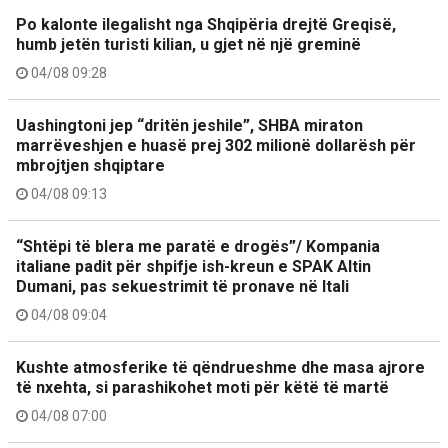
Po kalonte ilegalisht nga Shqipëria drejtë Greqisë,
humb jetën turisti kilian, u gjet në një greminë
04/08 09:28
Uashingtoni jep “dritën jeshile”, SHBA miraton
marrëveshjen e huasë prej 302 milionë dollarësh për
mbrojtjen shqiptare
04/08 09:13
“Shtëpi të blera me paratë e drogës”/ Kompania
italiane padit për shpifje ish-kreun e SPAK Altin
Dumani, pas sekuestrimit të pronave në Itali
04/08 09:04
Kushte atmosferike të qëndrueshme dhe masa ajrore
të nxehta, si parashikohet moti për këtë të martë
04/08 07:00