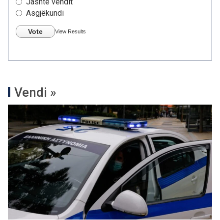
Jashtë vendit
Asgjëkundi
Vote
View Results
Vendi »