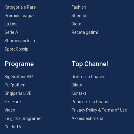
Kategoria e Parë
Fashion
Premier League
Shëndeti
La Liga
Dieta
Serie A
Receta gatimi
Shumësportësh
Sport Gossip
Programe
Top Channel
Big Brother VIP
Rreth Top Channel
Për’puthen
Bileta
Shqipëria LIVE
Kontakt
Fiks Fare
Puno në Top Channel
Video
Privacy Policy & Terms of Use
Të gjitha programet
Aksesueshmëria
Guida TV