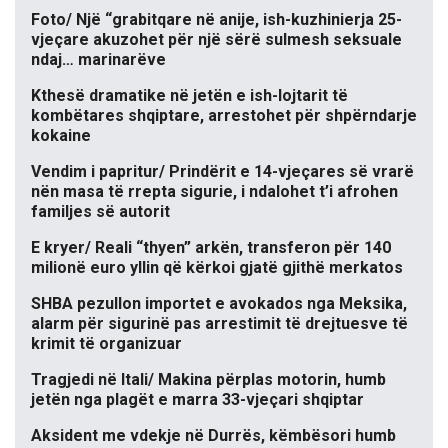
Foto/ Një “grabitqare në anije, ish-kuzhinierja 25-
vjeçare akuzohet për një sërë sulmesh seksuale
ndaj… marinarëve
Kthesë dramatike në jetën e ish-lojtarit të
kombëtares shqiptare, arrestohet për shpërndarje
kokaine
Vendim i papritur/ Prindërit e 14-vjeçares së vrarë
nën masa të rrepta sigurie, i ndalohet t’i afrohen
familjes së autorit
E kryer/ Reali “thyen” arkën, transferon për 140
milionë euro yllin që kërkoi gjatë gjithë merkatos
SHBA pezullon importet e avokados nga Meksika,
alarm për sigurinë pas arrestimit të drejtuesve të
krimit të organizuar
Tragjedi në Itali/ Makina përplas motorin, humb
jetën nga plagët e marra 33-vjeçari shqiptar
Aksident me vdekje në Durrës, këmbësori humb