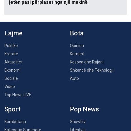
jetën pasi përplaset nga një makinë
Lajme
Bota
Politikë
Opinion
Kronikë
Koment
Aktualitet
Kosova dhe Rajoni
Ekonomi
Shkencë dhe Teknologji
Sociale
Auto
Video
Top News LIVE
Sport
Pop News
Kombëtarja
Showbiz
Kategoria Superiore
Lifestyle