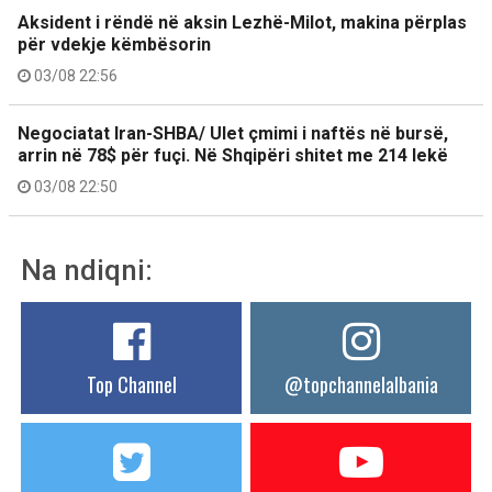
Aksident i rëndë në aksin Lezhë-Milot, makina përplas
për vdekje këmbësorin
03/08 22:56
Negociatat Iran-SHBA/ Ulet çmimi i naftës në bursë,
arrin në 78$ për fuçi. Në Shqipëri shitet me 214 lekë
03/08 22:50
Na ndiqni:
Top Channel
@topchannelalbania