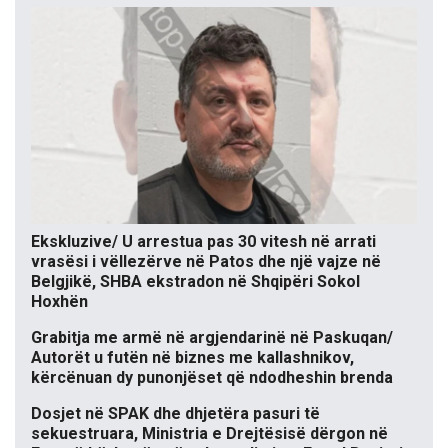
Ekskluzive/ U arrestua pas 30 vitesh në arrati
vrasësi i vëllezërve në Patos dhe një vajze në
Belgjikë, SHBA ekstradon në Shqipëri Sokol
Hoxhën
Grabitja me armë në argjendarinë në Paskuqan/
Autorët u futën në biznes me kallashnikov,
kërcënuan dy punonjëset që ndodheshin brenda
Dosjet në SPAK dhe dhjetëra pasuri të
sekuestruara, Ministria e Drejtësisë dërgon në