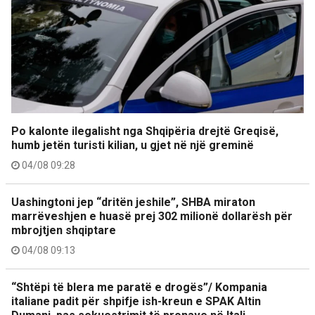
Po kalonte ilegalisht nga Shqipëria drejtë Greqisë,
humb jetën turisti kilian, u gjet në një greminë
04/08 09:28
Uashingtoni jep “dritën jeshile”, SHBA miraton
marrëveshjen e huasë prej 302 milionë dollarësh për
mbrojtjen shqiptare
04/08 09:13
“Shtëpi të blera me paratë e drogës”/ Kompania
italiane padit për shpifje ish-kreun e SPAK Altin