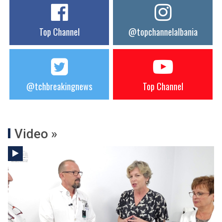
Top Channel
@topchannelalbania
@tchbreakingnews
Top Channel
Video »