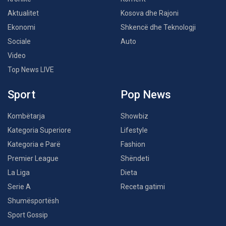
Aktualitet
Kosova dhe Rajoni
Ekonomi
Shkencë dhe Teknologji
Sociale
Auto
Video
Top News LIVE
Sport
Pop News
Kombëtarja
Showbiz
Kategoria Superiore
Lifestyle
Kategoria e Parë
Fashion
Premier League
Shëndeti
La Liga
Dieta
Serie A
Receta gatimi
Shumësportësh
Sport Gossip