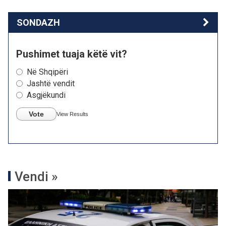
SONDAZH
Pushimet tuaja këtë vit?
Në Shqipëri
Jashtë vendit
Asgjëkundi
Vote
View Results
Vendi »