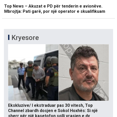
Top News – Akuzat e PD për tenderin e avionëve.
Mbrojtja: Pati garë, por një operator e skualifikuam
Kryesore
Ekskluzive/ I ekstraduar pas 30 vitesh, Top
Channel zbardh dosjen e Sokol Hoxhës: Si një
sherr për një kasetofon solli vrasjen e dy