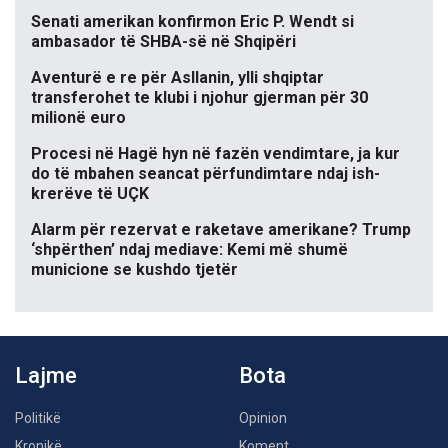
Senati amerikan konfirmon Eric P. Wendt si
ambasador të SHBA-së në Shqipëri
Aventurë e re për Asllanin, ylli shqiptar
transferohet te klubi i njohur gjerman për 30
milionë euro
Procesi në Hagë hyn në fazën vendimtare, ja kur
do të mbahen seancat përfundimtare ndaj ish-
krerëve të UÇK
Alarm për rezervat e raketave amerikane? Trump
‘shpërthen’ ndaj mediave: Kemi më shumë
municione se kushdo tjetër
Lajme
Bota
Politikë
Opinion
Kronikë
Koment