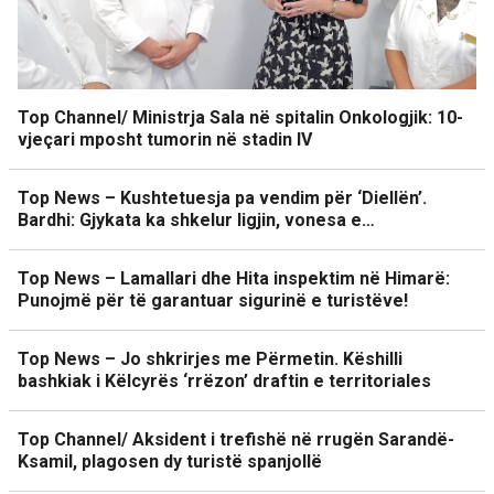
Top Channel/ Ministrja Sala në spitalin Onkologjik: 10-
vjeçari mposht tumorin në stadin IV
Top News – Kushtetuesja pa vendim për ‘Diellën’.
Bardhi: Gjykata ka shkelur ligjin, vonesa e…
Top News – Lamallari dhe Hita inspektim në Himarë:
Punojmë për të garantuar sigurinë e turistëve!
Top News – Jo shkrirjes me Përmetin. Këshilli
bashkiak i Këlcyrës ‘rrëzon’ draftin e territoriales
Top Channel/ Aksident i trefishë në rrugën Sarandë-
Ksamil, plagosen dy turistë spanjollë