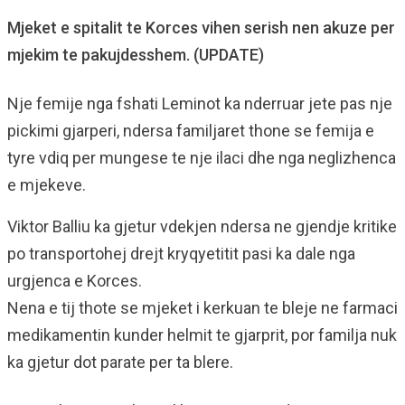
Mjeket e spitalit te Korces vihen serish nen akuze per
mjekim te pakujdesshem. (UPDATE)
Nje femije nga fshati Leminot ka nderruar jete pas nje
pickimi gjarperi, ndersa familjaret thone se femija e
tyre vdiq per mungese te nje ilaci dhe nga neglizhenca
e mjekeve.
Viktor Balliu ka gjetur vdekjen ndersa ne gjendje kritike
po transportohej drejt kryqyetitit pasi ka dale nga
urgjenca e Korces.
Nena e tij thote se mjeket i kerkuan te bleje ne farmaci
medikamentin kunder helmit te gjarprit, por familja nuk
ka gjetur dot parate per ta blere.