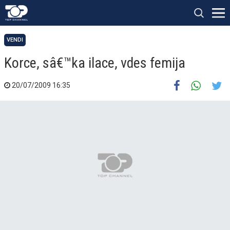
VENDI
Korce, sâ€™ka ilace, vdes femija
20/07/2009 16:35