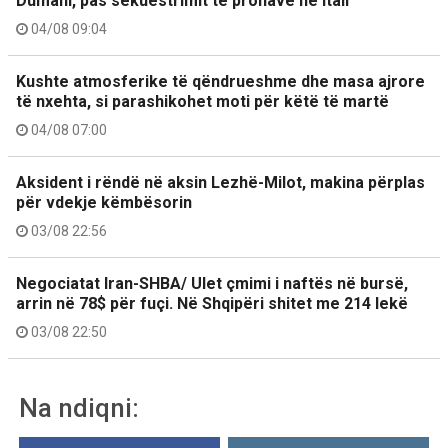
Dumani, pas sekuestrimit të pronave në Itali
04/08 09:04
Kushte atmosferike të qëndrueshme dhe masa ajrore
të nxehta, si parashikohet moti për këtë të martë
04/08 07:00
Aksident i rëndë në aksin Lezhë-Milot, makina përplas
për vdekje këmbësorin
03/08 22:56
Negociatat Iran-SHBA/ Ulet çmimi i naftës në bursë,
arrin në 78$ për fuçi. Në Shqipëri shitet me 214 lekë
03/08 22:50
Na ndiqni: