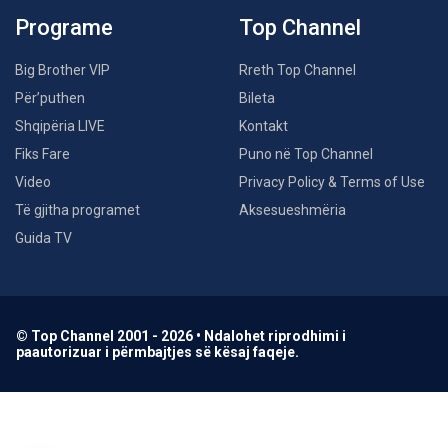
Programe
Top Channel
Big Brother VIP
Rreth Top Channel
Për’puthen
Bileta
Shqipëria LIVE
Kontakt
Fiks Fare
Puno në Top Channel
Video
Privacy Policy & Terms of Use
Të gjitha programet
Aksesueshmëria
Guida TV
© Top Channel 2001 - 2026 • Ndalohet riprodhimi i
paautorizuar i përmbajtjes së kësaj faqeje.