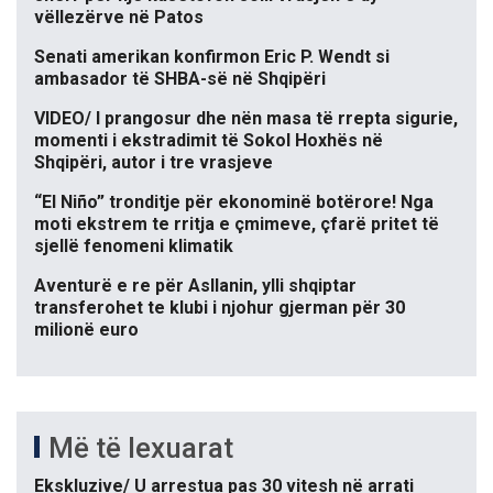
vëllezërve në Patos
Senati amerikan konfirmon Eric P. Wendt si
ambasador të SHBA-së në Shqipëri
VIDEO/ I prangosur dhe nën masa të rrepta sigurie,
momenti i ekstradimit të Sokol Hoxhës në
Shqipëri, autor i tre vrasjeve
“El Niño” tronditje për ekonominë botërore! Nga
moti ekstrem te rritja e çmimeve, çfarë pritet të
sjellë fenomeni klimatik
Aventurë e re për Asllanin, ylli shqiptar
transferohet te klubi i njohur gjerman për 30
milionë euro
Më të lexuarat
Ekskluzive/ U arrestua pas 30 vitesh në arrati