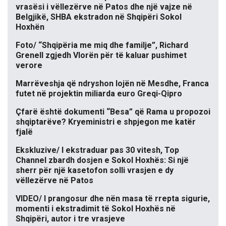
vrasësi i vëllezërve në Patos dhe një vajze në
Belgjikë, SHBA ekstradon në Shqipëri Sokol
Hoxhën
Foto/ “Shqipëria me miq dhe familje”, Richard
Grenell zgjedh Vlorën për të kaluar pushimet
verore
Marrëveshja që ndryshon lojën në Mesdhe, Franca
futet në projektin miliarda euro Greqi-Qipro
Çfarë është dokumenti “Besa” që Rama u propozoi
shqiptarëve? Kryeministri e shpjegon me katër
fjalë
Ekskluzive/ I ekstraduar pas 30 vitesh, Top
Channel zbardh dosjen e Sokol Hoxhës: Si një
sherr për një kasetofon solli vrasjen e dy
vëllezërve në Patos
VIDEO/ I prangosur dhe nën masa të rrepta sigurie,
momenti i ekstradimit të Sokol Hoxhës në
Shqipëri, autor i tre vrasjeve