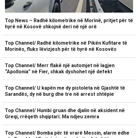
Top News – Radhë kilometrike në Morinë, pritjet për të
hyrë në Kosovë shkojnë deri në një orë
Top Channel/ Radhë kilometrike në Pikën Kufitare të
Morinës, fluks lëvizjesh për të hyrë në Kosovës
Top Channel/ Merr flakë një automjet në lagjen
“Apollonia” në Fier, shkak dyshohet një defekt
Top Channel/ U kapën me dy pistoleta në Gjashtë të
Sarandës, dy në burg dhe tre në arrest shtëpie
Top Channel/ Humbi gruan dhe djalin në aksident në
Greqi, rrëqeth shqiptari: Ma ndjeu zemra
Top Channel/ Bomba për të vrarë Messin, alarm edhe