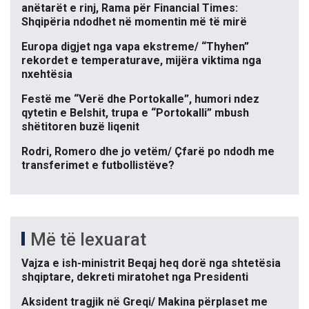
anëtarët e rinj, Rama për Financial Times:
Shqipëria ndodhet në momentin më të mirë
Europa digjet nga vapa ekstreme/ “Thyhen”
rekordet e temperaturave, mijëra viktima nga
nxehtësia
Festë me “Verë dhe Portokalle”, humori ndez
qytetin e Belshit, trupa e “Portokalli” mbush
shëtitoren buzë liqenit
Rodri, Romero dhe jo vetëm/ Çfarë po ndodh me
transferimet e futbollistëve?
Më të lexuarat
Vajza e ish-ministrit Beqaj heq dorë nga shtetësia
shqiptare, dekreti miratohet nga Presidenti
Aksident tragjik në Greqi/ Makina përplaset me