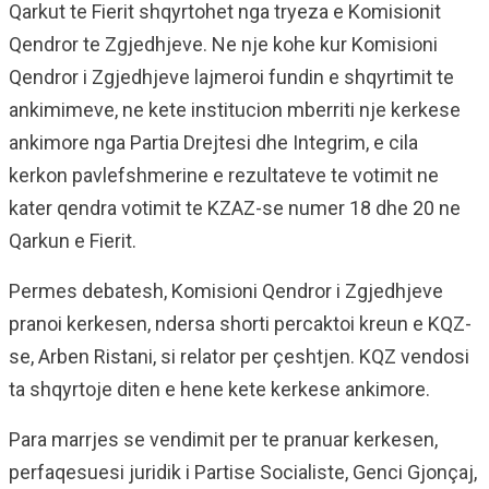
Qarkut te Fierit shqyrtohet nga tryeza e Komisionit
Qendror te Zgjedhjeve. Ne nje kohe kur Komisioni
Qendror i Zgjedhjeve lajmeroi fundin e shqyrtimit te
ankimimeve, ne kete institucion mberriti nje kerkese
ankimore nga Partia Drejtesi dhe Integrim, e cila
kerkon pavlefshmerine e rezultateve te votimit ne
kater qendra votimit te KZAZ-se numer 18 dhe 20 ne
Qarkun e Fierit.
Permes debatesh, Komisioni Qendror i Zgjedhjeve
pranoi kerkesen, ndersa shorti percaktoi kreun e KQZ-
se, Arben Ristani, si relator per çeshtjen. KQZ vendosi
ta shqyrtoje diten e hene kete kerkese ankimore.
Para marrjes se vendimit per te pranuar kerkesen,
perfaqesuesi juridik i Partise Socialiste, Genci Gjonçaj,