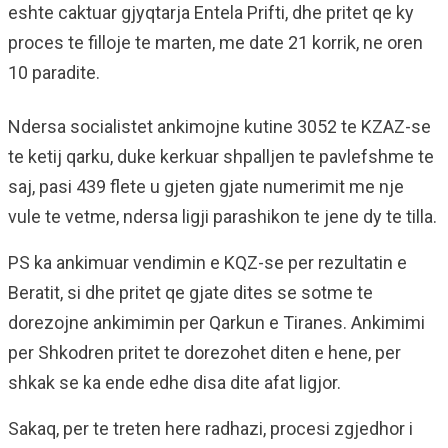
eshte caktuar gjyqtarja Entela Prifti, dhe pritet qe ky
proces te filloje te marten, me date 21 korrik, ne oren
10 paradite.
Ndersa socialistet ankimojne kutine 3052 te KZAZ-se
te ketij qarku, duke kerkuar shpalljen te pavlefshme te
saj, pasi 439 flete u gjeten gjate numerimit me nje
vule te vetme, ndersa ligji parashikon te jene dy te tilla.
PS ka ankimuar vendimin e KQZ-se per rezultatin e
Beratit, si dhe pritet qe gjate dites se sotme te
dorezojne ankimimin per Qarkun e Tiranes. Ankimimi
per Shkodren pritet te dorezohet diten e hene, per
shkak se ka ende edhe disa dite afat ligjor.
Sakaq, per te treten here radhazi, procesi zgjedhor i