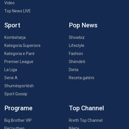
Video
Top News LIVE
Sport
Pop News
Kombëtarja
Showbiz
Kategoria Superiore
Lifestyle
Kategoria e Parë
Fashion
Premier League
Shëndeti
La Liga
Dieta
Serie A
Receta gatimi
Shumësportësh
Sport Gossip
Programe
Top Channel
Big Brother VIP
Rreth Top Channel
Për’puthen
Bileta