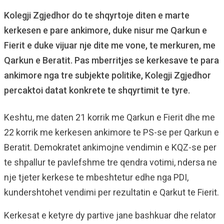
Kolegji Zgjedhor do te shqyrtoje diten e marte
kerkesen e pare ankimore, duke nisur me Qarkun e
Fierit e duke vijuar nje dite me vone, te merkuren, me
Qarkun e Beratit. Pas mberritjes se kerkesave te para
ankimore nga tre subjekte politike, Kolegji Zgjedhor
percaktoi datat konkrete te shqyrtimit te tyre.
Keshtu, me daten 21 korrik me Qarkun e Fierit dhe me
22 korrik me kerkesen ankimore te PS-se per Qarkun e
Beratit. Demokratet ankimojne vendimin e KQZ-se per
te shpallur te pavlefshme tre qendra votimi, ndersa ne
nje tjeter kerkese te mbeshtetur edhe nga PDI,
kundershtohet vendimi per rezultatin e Qarkut te Fierit.
Kerkesat e ketyre dy partive jane bashkuar dhe relator