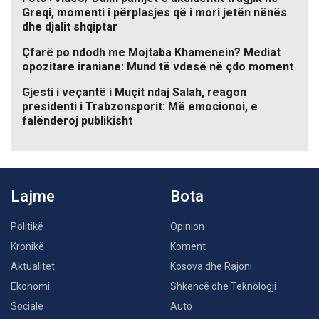
Greqi, momenti i përplasjes që i mori jetën nënës
dhe djalit shqiptar
Çfarë po ndodh me Mojtaba Khamenein? Mediat
opozitare iraniane: Mund të vdesë në çdo moment
Gjesti i veçantë i Muçit ndaj Salah, reagon
presidenti i Trabzonsporit: Më emocionoi, e
falënderoj publikisht
Lajme
Bota
Politikë
Opinion
Kronikë
Koment
Aktualitet
Kosova dhe Rajoni
Ekonomi
Shkencë dhe Teknologji
Sociale
Auto