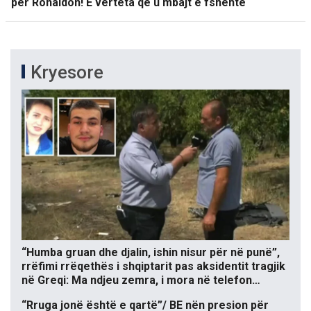
për Ronaldon! E vërteta që u mbajt e fshehtë
Kryesore
“Humba gruan dhe djalin, ishin nisur për në punë”,
rrëfimi rrëqethës i shqiptarit pas aksidentit tragjik
në Greqi: Ma ndjeu zemra, i mora në telefon…
“Rruga jonë është e qartë”/ BE nën presion për