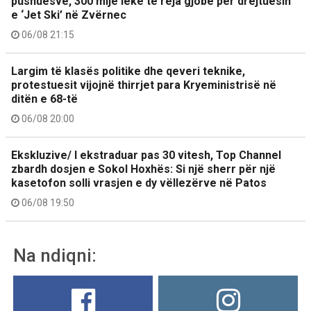
pushuesve, 300 mijë lekë të reja gjobë për drejtuesin
e ‘Jet Ski’ në Zvërnec
06/08 21:15
Largim të klasës politike dhe qeveri teknike,
protestuesit vijojnë thirrjet para Kryeministrisë në
ditën e 68-të
06/08 20:00
Ekskluzive/ I ekstraduar pas 30 vitesh, Top Channel
zbardh dosjen e Sokol Hoxhës: Si një sherr për një
kasetofon solli vrasjen e dy vëllezërve në Patos
06/08 19:50
Na ndiqni: