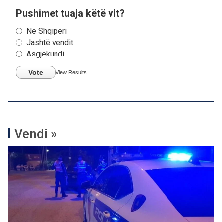
Pushimet tuaja këtë vit?
Në Shqipëri
Jashtë vendit
Asgjëkundi
Vote
View Results
Vendi »