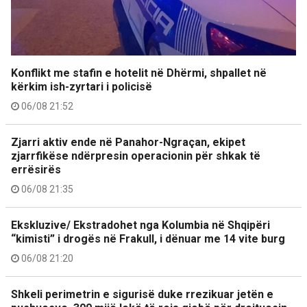
Konflikt me stafin e hotelit në Dhërmi, shpallet në
kërkim ish-zyrtari i policisë
06/08 21:52
Zjarri aktiv ende në Panahor-Ngraçan, ekipet
zjarrfikëse ndërpresin operacionin për shkak të
errësirës
06/08 21:35
Ekskluzive/ Ekstradohet nga Kolumbia në Shqipëri
“kimisti” i drogës në Frakull, i dënuar me 14 vite burg
06/08 21:20
Shkeli perimetrin e sigurisë duke rrezikuar jetën e