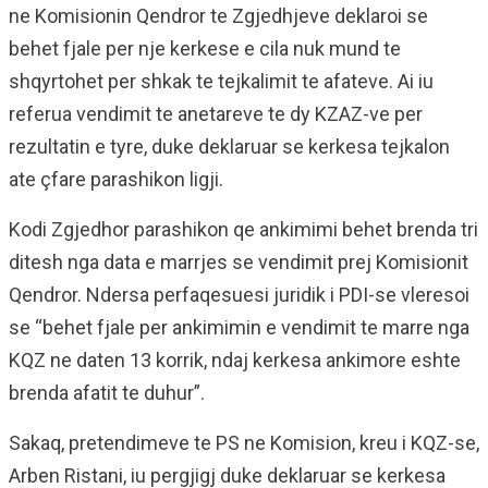
ne Komisionin Qendror te Zgjedhjeve deklaroi se
behet fjale per nje kerkese e cila nuk mund te
shqyrtohet per shkak te tejkalimit te afateve. Ai iu
referua vendimit te anetareve te dy KZAZ-ve per
rezultatin e tyre, duke deklaruar se kerkesa tejkalon
ate çfare parashikon ligji.
Kodi Zgjedhor parashikon qe ankimimi behet brenda tri
ditesh nga data e marrjes se vendimit prej Komisionit
Qendror. Ndersa perfaqesuesi juridik i PDI-se vleresoi
se “behet fjale per ankimimin e vendimit te marre nga
KQZ ne daten 13 korrik, ndaj kerkesa ankimore eshte
brenda afatit te duhur”.
Sakaq, pretendimeve te PS ne Komision, kreu i KQZ-se,
Arben Ristani, iu pergjigj duke deklaruar se kerkesa