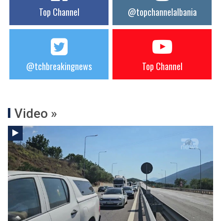
Top Channel
@topchannelalbania
@tchbreakingnews
Top Channel
Video »