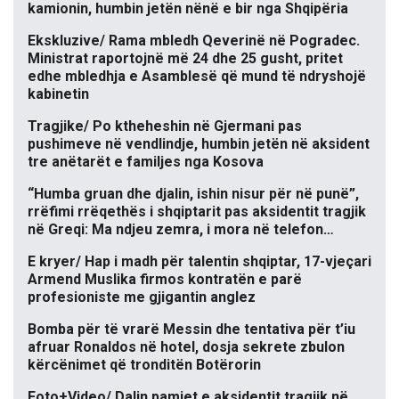
kamionin, humbin jetën nënë e bir nga Shqipëria
Ekskluzive/ Rama mbledh Qeverinë në Pogradec.
Ministrat raportojnë më 24 dhe 25 gusht, pritet
edhe mbledhja e Asamblesë që mund të ndryshojë
kabinetin
Tragjike/ Po ktheheshin në Gjermani pas
pushimeve në vendlindje, humbin jetën në aksident
tre anëtarët e familjes nga Kosova
“Humba gruan dhe djalin, ishin nisur për në punë”,
rrëfimi rrëqethës i shqiptarit pas aksidentit tragjik
në Greqi: Ma ndjeu zemra, i mora në telefon…
E kryer/ Hap i madh për talentin shqiptar, 17-vjeçari
Armend Muslika firmos kontratën e parë
profesioniste me gjigantin anglez
Bomba për të vrarë Messin dhe tentativa për t’iu
afruar Ronaldos në hotel, dosja sekrete zbulon
kërcënimet që tronditën Botërorin
Foto+Video/ Dalin pamjet e aksidentit tragjik në