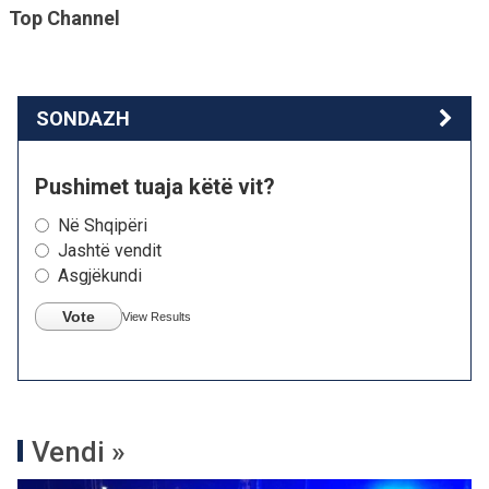
Top Channel
SONDAZH
Pushimet tuaja këtë vit?
Në Shqipëri
Jashtë vendit
Asgjëkundi
Vote
View Results
Vendi »