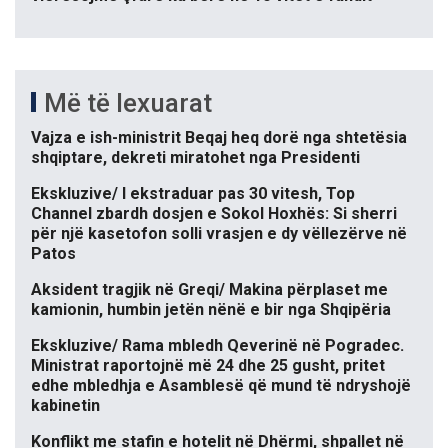
Më të lexuarat
Vajza e ish-ministrit Beqaj heq dorë nga shtetësia
shqiptare, dekreti miratohet nga Presidenti
Ekskluzive/ I ekstraduar pas 30 vitesh, Top
Channel zbardh dosjen e Sokol Hoxhës: Si sherri
për një kasetofon solli vrasjen e dy vëllezërve në
Patos
Aksident tragjik në Greqi/ Makina përplaset me
kamionin, humbin jetën nënë e bir nga Shqipëria
Ekskluzive/ Rama mbledh Qeverinë në Pogradec.
Ministrat raportojnë më 24 dhe 25 gusht, pritet
edhe mbledhja e Asamblesë që mund të ndryshojë
kabinetin
Konflikt me stafin e hotelit në Dhërmi, shpallet në