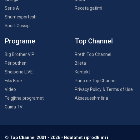
Serie A
Receta gatimi
Shumësportësh
Sport Gossip
Programe
Top Channel
Big Brother VIP
Rreth Top Channel
Për’puthen
Bileta
Shqipëria LIVE
Kontakt
Fiks Fare
Puno në Top Channel
Video
Privacy Policy & Terms of Use
Të gjitha programet
Aksesueshmëria
Guida TV
© Top Channel 2001 - 2026 • Ndalohet riprodhimi i