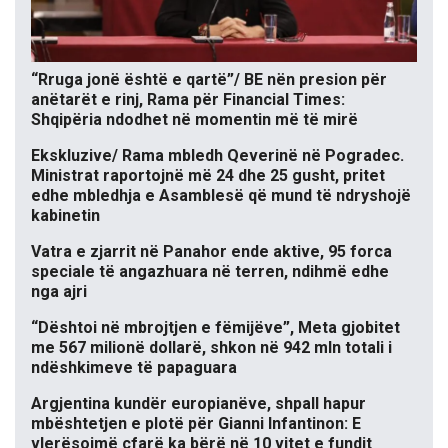
“Rruga jonë është e qartë”/ BE nën presion për
anëtarët e rinj, Rama për Financial Times:
Shqipëria ndodhet në momentin më të mirë
Ekskluzive/ Rama mbledh Qeverinë në Pogradec.
Ministrat raportojnë më 24 dhe 25 gusht, pritet
edhe mbledhja e Asamblesë që mund të ndryshojë
kabinetin
Vatra e zjarrit në Panahor ende aktive, 95 forca
speciale të angazhuara në terren, ndihmë edhe
nga ajri
“Dështoi në mbrojtjen e fëmijëve”, Meta gjobitet
me 567 milionë dollarë, shkon në 942 mln totali i
ndëshkimeve të papaguara
Argjentina kundër europianëve, shpall hapur
mbështetjen e plotë për Gianni Infantinon: E
vlerësojmë çfarë ka bërë në 10 vitet e fundit