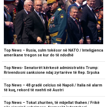
Top News – Rusia, sulm tokësor në NATO / Inteligjenca
amerikane tregon se kur do të ndodhë
Top News- Senatorët kërkesë administratës Trump:
Rrivendosni sanksione ndaj zyrtarëve të Rep. Srpska
Top News – 48 gradë celcius në Napoli / Italia në alarm
të kuq, rekord të nxehti në Austri
Top News – Tokat zhuriten, të mbjellat thahen / Frikë