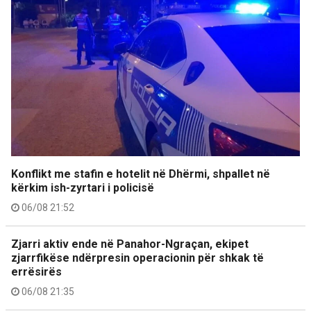
Konflikt me stafin e hotelit në Dhërmi, shpallet në
kërkim ish-zyrtari i policisë
06/08 21:52
Zjarri aktiv ende në Panahor-Ngraçan, ekipet
zjarrfikëse ndërpresin operacionin për shkak të
errësirës
06/08 21:35