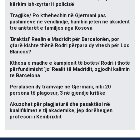
kërkim ish-zyrtari i policisë
Tragjike/ Po ktheheshin në Gjermani pas
pushimeve në vendlindje, humbin jetën në aksident
tre anëtarët e familjes nga Kosova
‘Braktisi’ Realin e Madridit për Barcelonën, por
çfarë kishte thënë Rodri përpara dy vitesh për Los
Blancos?
Kthesa e madhe e kampionit të botës/ Rodri i thotë
përfundimisht ‘jo’ Realit të Madridit, zgjodhi kalimin
te Barcelona
Përplasen dy tramvaje në Gjermani, mbi 20
persona të plagosur, 3 në gjendje kritike
Akuzohet për plagjiaturë dhe pasaktësi në
kualifikimet e tij akademike, jep dorëheqjen
profesori i Kembrixhit