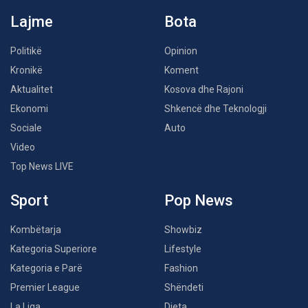
Lajme
Bota
Politikë
Opinion
Kronikë
Koment
Aktualitet
Kosova dhe Rajoni
Ekonomi
Shkencë dhe Teknologji
Sociale
Auto
Video
Top News LIVE
Sport
Pop News
Kombëtarja
Showbiz
Kategoria Superiore
Lifestyle
Kategoria e Parë
Fashion
Premier League
Shëndeti
La Liga
Dieta