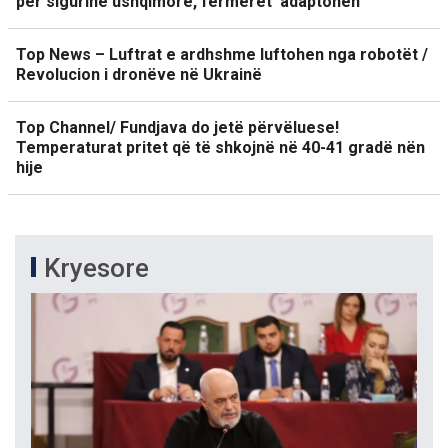
për sigurinë ushqimore, fermerët ‘adaptohen’
Top News – Luftrat e ardhshme luftohen nga robotët /
Revolucion i dronëve në Ukrainë
Top Channel/ Fundjava do jetë përvëluese!
Temperaturat pritet që të shkojnë në 40-41 gradë nën
hije
Kryesore