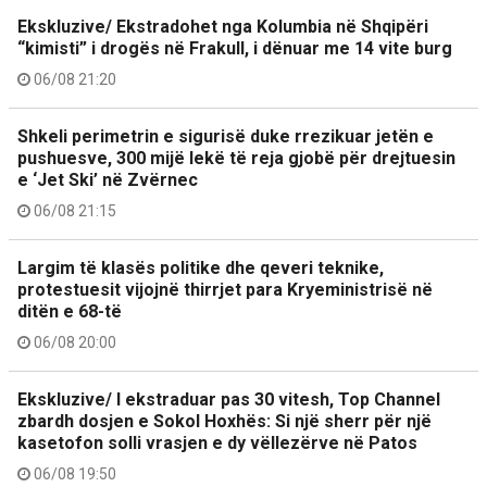
Ekskluzive/ Ekstradohet nga Kolumbia në Shqipëri
“kimisti” i drogës në Frakull, i dënuar me 14 vite burg
06/08 21:20
Shkeli perimetrin e sigurisë duke rrezikuar jetën e
pushuesve, 300 mijë lekë të reja gjobë për drejtuesin
e ‘Jet Ski’ në Zvërnec
06/08 21:15
Largim të klasës politike dhe qeveri teknike,
protestuesit vijojnë thirrjet para Kryeministrisë në
ditën e 68-të
06/08 20:00
Ekskluzive/ I ekstraduar pas 30 vitesh, Top Channel
zbardh dosjen e Sokol Hoxhës: Si një sherr për një
kasetofon solli vrasjen e dy vëllezërve në Patos
06/08 19:50