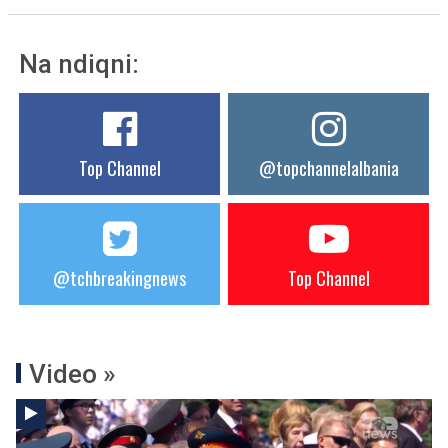
Na ndiqni:
Top Channel
@topchannelalbania
@tchbreakingnews
Top Channel
Video »