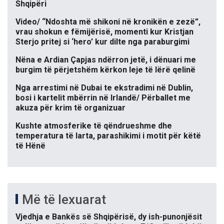
Shqipëri
Video/ “Ndoshta më shikoni në kronikën e zezë”,
vrau shokun e fëmijërisë, momenti kur Kristjan
Sterjo pritej si ‘hero’ kur dilte nga paraburgimi
Nëna e Ardian Çapjas ndërron jetë, i dënuari me
burgim të përjetshëm kërkon leje të lërë qelinë
Nga arrestimi në Dubai te ekstradimi në Dublin,
bosi i kartelit mbërrin në Irlandë/ Përballet me
akuza për krim të organizuar
Kushte atmosferike të qëndrueshme dhe
temperatura të larta, parashikimi i motit për këtë
të Hënë
Më të lexuarat
Vjedhja e Bankës së Shqipërisë, dy ish-punonjësit