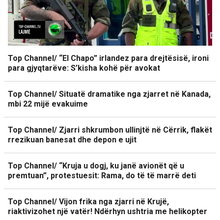
Top Channel/ “El Chapo” irlandez para drejtësisë, ironi
para gjyqtarëve: S’kisha kohë për avokat
Top Channel/ Situatë dramatike nga zjarret në Kanada,
mbi 22 mijë evakuime
Top Channel/ Zjarri shkrumbon ullinjtë në Cërrik, flakët
rrezikuan banesat dhe depon e ujit
Top Channel/ “Kruja u dogj, ku janë avionët që u
premtuan”, protestuesit: Rama, do të të marrë deti
Top Channel/ Vijon frika nga zjarri në Krujë,
riaktivizohet një vatër! Ndërhyn ushtria me helikopter