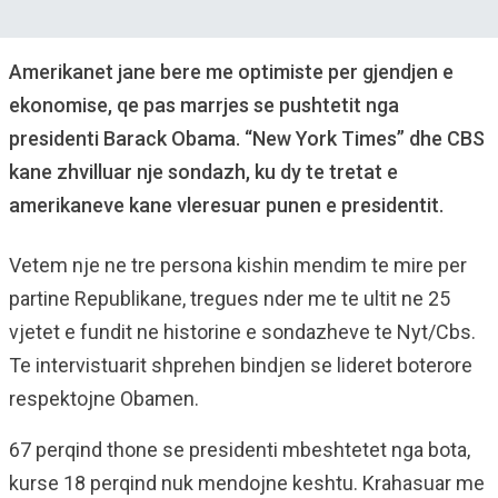
Amerikanet jane bere me optimiste per gjendjen e
ekonomise, qe pas marrjes se pushtetit nga
presidenti Barack Obama. “New York Times” dhe CBS
kane zhvilluar nje sondazh, ku dy te tretat e
amerikaneve kane vleresuar punen e presidentit.
Vetem nje ne tre persona kishin mendim te mire per
partine Republikane, tregues nder me te ultit ne 25
vjetet e fundit ne historine e sondazheve te Nyt/Cbs.
Te intervistuarit shprehen bindjen se lideret boterore
respektojne Obamen.
67 perqind thone se presidenti mbeshtetet nga bota,
kurse 18 perqind nuk mendojne keshtu. Krahasuar me