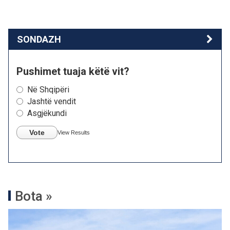
SONDAZH
Pushimet tuaja këtë vit?
Në Shqipëri
Jashtë vendit
Asgjëkundi
Vote
View Results
Bota »