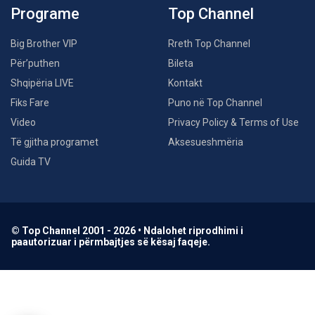
Programe
Top Channel
Big Brother VIP
Rreth Top Channel
Për’puthen
Bileta
Shqipëria LIVE
Kontakt
Fiks Fare
Puno në Top Channel
Video
Privacy Policy & Terms of Use
Të gjitha programet
Aksesueshmëria
Guida TV
© Top Channel 2001 - 2026 • Ndalohet riprodhimi i
paautorizuar i përmbajtjes së kësaj faqeje.