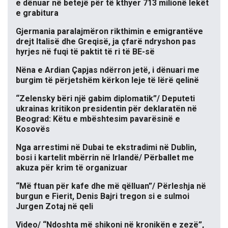
e dënuar në betejë për të kthyer 713 milionë lekët
e grabitura
Gjermania paralajmëron rikthimin e emigrantëve
drejt Italisë dhe Greqisë, ja çfarë ndryshon pas
hyrjes në fuqi të paktit të ri të BE-së
Nëna e Ardian Çapjas ndërron jetë, i dënuari me
burgim të përjetshëm kërkon leje të lërë qelinë
“Zelensky bëri një gabim diplomatik”/ Deputeti
ukrainas kritikon presidentin për deklaratën në
Beograd: Këtu e mbështesim pavarësinë e
Kosovës
Nga arrestimi në Dubai te ekstradimi në Dublin,
bosi i kartelit mbërrin në Irlandë/ Përballet me
akuza për krim të organizuar
“Më ftuan për kafe dhe më qëlluan”/ Përleshja në
burgun e Fierit, Denis Bajri tregon si e sulmoi
Jurgen Zotaj në qeli
Video/ “Ndoshta më shikoni në kronikën e zezë”,