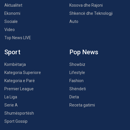
Aktualitet
Kosova dhe Rajoni
Ekonomi
Shkencë dhe Teknologji
Sociale
Auto
Video
Top News LIVE
Sport
Pop News
Kombëtarja
Showbiz
Kategoria Superiore
Lifestyle
Kategoria e Parë
Fashion
Premier League
Shëndeti
La Liga
Dieta
Serie A
Receta gatimi
Shumësportësh
Sport Gossip