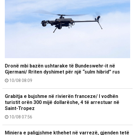
Dronë mbi bazën ushtarake të Bundeswehr-it në
Gjermani/ Rriten dyshimet për një “sulm hibrid” rus
10/08 08:09
Grabitja e bujshme në rivierën franceze/ I vodhën
turistit orën 300 mijë dollarëshe, 4 të arrestuar në
Saint-Tropez
10/08 07:56
Miniera e paligjshme kthehet në varrezë, gjenden tetë