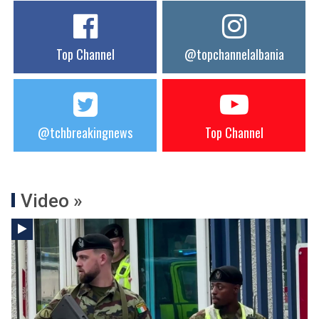
Top Channel
@topchannelalbania
@tchbreakingnews
Top Channel
Video »