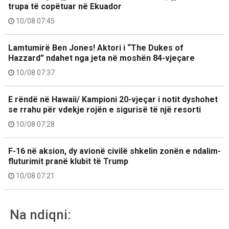
trupa të copëtuar në Ekuador
10/08 07:45
Lamtumirë Ben Jones! Aktori i “The Dukes of
Hazzard” ndahet nga jeta në moshën 84-vjeçare
10/08 07:37
E rëndë në Hawaii/ Kampioni 20-vjeçar i notit dyshohet
se rrahu për vdekje rojën e sigurisë të një resorti
10/08 07:28
F-16 në aksion, dy avionë civilë shkelin zonën e ndalim-
fluturimit pranë klubit të Trump
10/08 07:21
Na ndiqni: