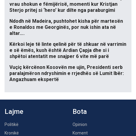
vrau shokun e fëmijërisë, momenti kur Kristjan
Sterjo pritej si ‘hero’ kur dilte nga paraburgimi
Ndodh në Madeira, pushtohet kisha për martesën
e Ronaldos me Georginës, por nuk ishin ata në
altar….
Kërkoi leje të linte qelinë për të shkuar në varrimin
e së ëmës, kush është Ardian Çapja dhe si i
shpëtoi atentatit me snajper 6 vite më parë
Vuçiç kërcënon Kosovën me ujin, Presidenti serb
paralajmëron ndryshimin e rrjedhës së Lumit Ibër:
Angazhuam ekspertë
Lajme
Bota
Politikë
Opinion
Kronikë
Koment