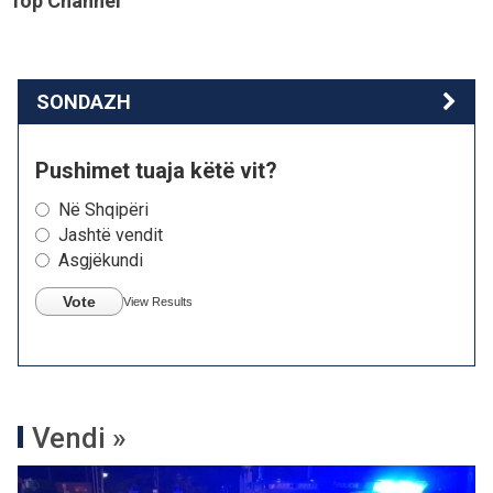
Top Channel
SONDAZH
Pushimet tuaja këtë vit?
Në Shqipëri
Jashtë vendit
Asgjëkundi
Vote
View Results
Vendi »