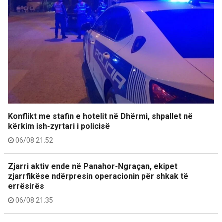
Konflikt me stafin e hotelit në Dhërmi, shpallet në
kërkim ish-zyrtari i policisë
06/08 21:52
Zjarri aktiv ende në Panahor-Ngraçan, ekipet
zjarrfikëse ndërpresin operacionin për shkak të
errësirës
06/08 21:35