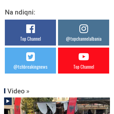
Na ndiqni:
Top Channel
@topchannelalbania
@tchbreakingnews
Top Channel
Video »