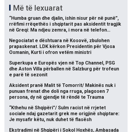
Më të lexuarat
“Humba gruan dhe djalin, ishin nisur për në punë”,
rrëfimi rrëqethës i shqiptarit pas aksidentit tragjik
në Greqi: Ma ndjeu zemra, i mora në telefon…
Negociatat e dështuara në Kosovë, zbulohen
prapaskenat. LDK kërkon Presidentin për Vjosa
Osmanin, Kurti i ofron vetëm ministri
Superkupa e Europës vjen në Top Channel, PSG
dhe Aston Villa përballen në Salzburg për trofeun
e parë të sezonit
Aksident pranë Malit të Tomorrit/ Makinës nuk i
punuan frenat dhe doli nga rruga, plagosen 7
persona, dy në gjendje të rëndë te Trauma
“Kthehu në Shqipëri”/ Sulm racist në rrjetet
sociale ndaj gazetarit grek me origjinë shqiptare:
Je mysafir këtu, nuk duhet të flasësh
Ekstradimi në Shqipëri i Sokol Hoxhës, Ambasada