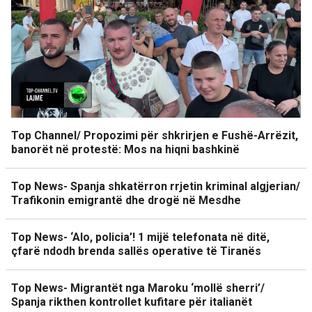
Top Channel/ Propozimi për shkrirjen e Fushë-Arrëzit,
banorët në protestë: Mos na hiqni bashkinë
Top News- Spanja shkatërron rrjetin kriminal algjerian/
Trafikonin emigrantë dhe drogë në Mesdhe
Top News- ‘Alo, policia’! 1 mijë telefonata në ditë,
çfarë ndodh brenda sallës operative të Tiranës
Top News- Migrantët nga Maroku ‘mollë sherri’/
Spanja rikthen kontrollet kufitare për italianët