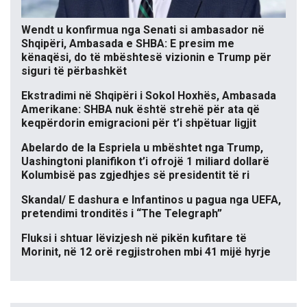
Wendt u konfirmua nga Senati si ambasador në
Shqipëri, Ambasada e SHBA: E presim me
kënaqësi, do të mbështesë vizionin e Trump për
siguri të përbashkët
Ekstradimi në Shqipëri i Sokol Hoxhës, Ambasada
Amerikane: SHBA nuk është strehë për ata që
keqpërdorin emigracioni për t’i shpëtuar ligjit
Abelardo de la Espriela u mbështet nga Trump,
Uashingtoni planifikon t’i ofrojë 1 miliard dollarë
Kolumbisë pas zgjedhjes së presidentit të ri
Skandal/ E dashura e Infantinos u pagua nga UEFA,
pretendimi tronditës i “The Telegraph”
Fluksi i shtuar lëvizjesh në pikën kufitare të
Morinit, në 12 orë regjistrohen mbi 41 mijë hyrje