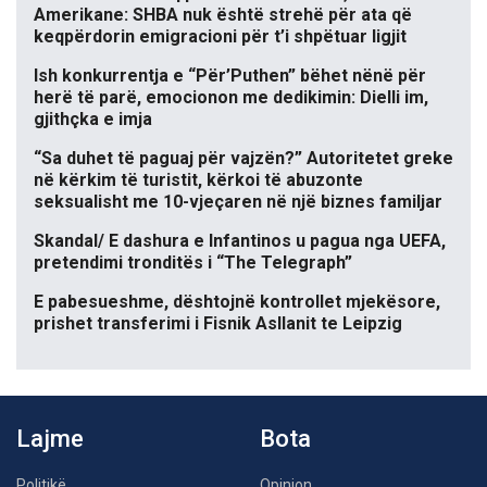
Amerikane: SHBA nuk është strehë për ata që
keqpërdorin emigracioni për t’i shpëtuar ligjit
Ish konkurrentja e “Për’Puthen” bëhet nënë për
herë të parë, emocionon me dedikimin: Dielli im,
gjithçka e imja
“Sa duhet të paguaj për vajzën?” Autoritetet greke
në kërkim të turistit, kërkoi të abuzonte
seksualisht me 10-vjeçaren në një biznes familjar
Skandal/ E dashura e Infantinos u pagua nga UEFA,
pretendimi tronditës i “The Telegraph”
E pabesueshme, dështojnë kontrollet mjekësore,
prishet transferimi i Fisnik Asllanit te Leipzig
Lajme
Bota
Politikë
Opinion