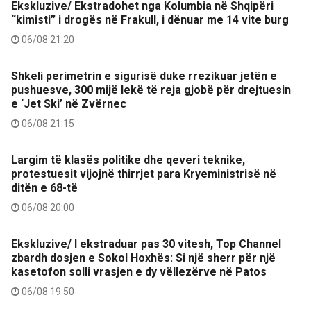
Ekskluzive/ Ekstradohet nga Kolumbia në Shqipëri
“kimisti” i drogës në Frakull, i dënuar me 14 vite burg
06/08 21:20
Shkeli perimetrin e sigurisë duke rrezikuar jetën e
pushuesve, 300 mijë lekë të reja gjobë për drejtuesin
e ‘Jet Ski’ në Zvërnec
06/08 21:15
Largim të klasës politike dhe qeveri teknike,
protestuesit vijojnë thirrjet para Kryeministrisë në
ditën e 68-të
06/08 20:00
Ekskluzive/ I ekstraduar pas 30 vitesh, Top Channel
zbardh dosjen e Sokol Hoxhës: Si një sherr për një
kasetofon solli vrasjen e dy vëllezërve në Patos
06/08 19:50