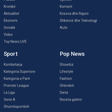
Kronikë
Koment
Aktualitet
Kosova dhe Rajoni
Ekonomi
Shkencë dhe Teknologji
Sociale
Auto
Video
Top News LIVE
Sport
Pop News
Kombëtarja
Showbiz
Kategoria Superiore
Lifestyle
Kategoria e Parë
Fashion
Premier League
Shëndeti
La Liga
Dieta
Serie A
Receta gatimi
Shumësportësh