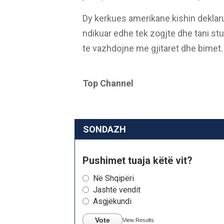
Dy kerkues amerikane kishin deklarua
ndikuar edhe tek zogjte dhe tani st
te vazhdojne me gjitaret dhe bimet
Top Channel
SONDAZH
Pushimet tuaja këtë vit?
Në Shqipëri
Jashtë vendit
Asgjëkundi
Vote
View Results