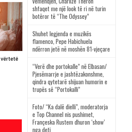
vëmendjen, Charlize Theron
shfaqet me një look të ri në turin
botëror të “The Odyssey”
Shuhet legjenda e muzikës
flamenco, Pepe Habichuela
ndërron jetë në moshën 81-vjeçare
 vërtetë
“Verë dhe portokalle” në Elbasan/
Pjesëmarrje e jashtëzakonshme,
qindra qytetarë shijuan humorin e
trupës së “Portokalli”
Foto/ “Ka dalë dielli”, moderatorja
e Top Channel nis pushimet,
Françeska Rustem dhuron ‘show’
nga deti