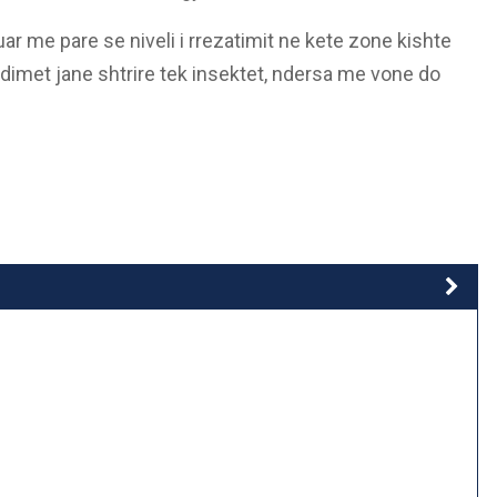
r me pare se niveli i rrezatimit ne kete zone kishte
udimet jane shtrire tek insektet, ndersa me vone do
.