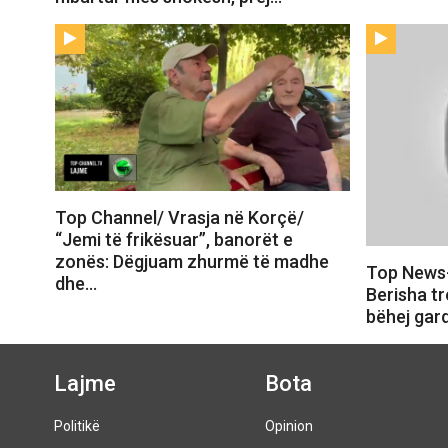
Top Channel/ Vrasja në Korçë/
“Jemi të frikësuar”, banorët e
zonës: Dëgjuam zhurmë të madhe
Top News
dhe…
Berisha tr
bëhej gar
Lajme
Bota
Politikë
Opinion