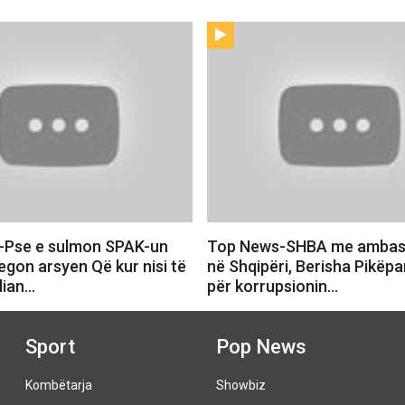
-Pse e sulmon SPAK-un
Top News-SHBA me ambasa
egon arsyen Që kur nisi të
në Shqipëri, Berisha Pikëpam
dian…
për korrupsionin…
Sport
Pop News
Kombëtarja
Showbiz