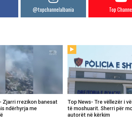
@topchannelalbania
Top Channe
 Zjarri rrezikon banesat
Top News- Tre vëllezër i vë
nis ndërhyrja me
të moshuarit. Sherri për mo
rë
autorët në kërkim