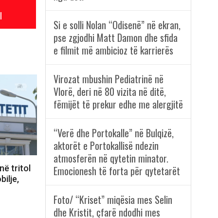
l
Si e solli Nolan “Odisenë” në ekran,
pse zgjodhi Matt Damon dhe sfida
e filmit më ambicioz të karrierës
Virozat mbushin Pediatrinë në
Vlorë, deri në 80 vizita në ditë,
fëmijët të prekur edhe me alergjitë
“Verë dhe Portokalle” në Bulqizë,
aktorët e Portokallisë ndezin
atmosferën në qytetin minator.
në tritol
Emocionesh të forta për qytetarët
bilje,
Foto/ “Kriset” miqësia mes Selin
dhe Kristit, çfarë ndodhi mes