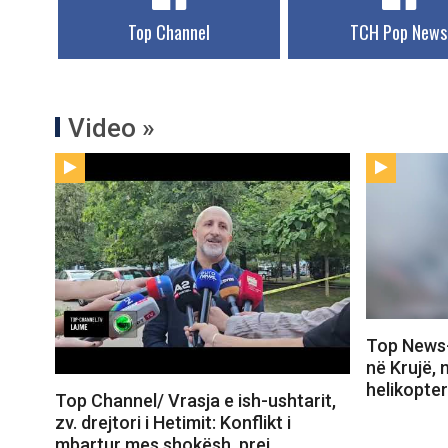
Top Channel
TCH Pop News
Video »
Top News-
në Krujë, 
helikopte
Top Channel/ Vrasja e ish-ushtarit,
zv. drejtori i Hetimit: Konflikt i
mbartur mes shokësh, prej…