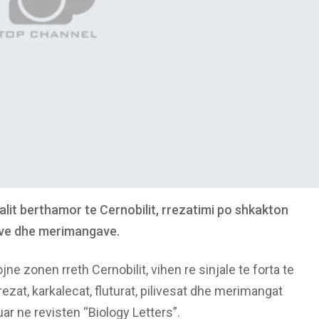
alit berthamor te Cernobilit, rrezatimi po shkakton
eve dhe merimangave.
ne zonen rreth Cernobilit, vihen re sinjale te forta te
ezat, karkalecat, fluturat, pilivesat dhe merimangat
ar ne revisten “Biology Letters”.