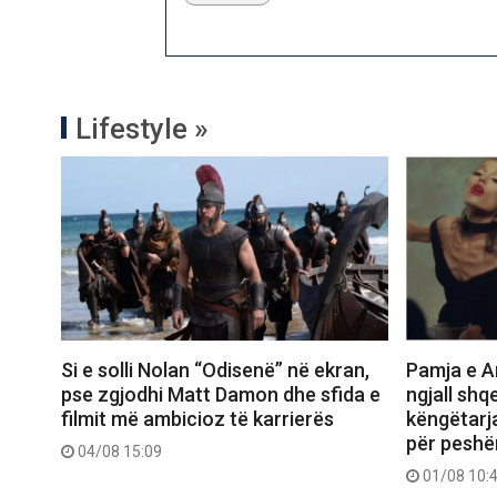
Lifestyle »
Si e solli Nolan “Odisenë” në ekran,
Pamja e Ar
pse zgjodhi Matt Damon dhe sfida e
ngjall shq
filmit më ambicioz të karrierës
këngëtarj
për peshë
04/08 15:09
01/08 10: