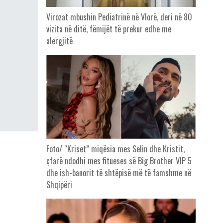
Virozat mbushin Pediatrinë në Vlorë, deri në 80
vizita në ditë, fëmijët të prekur edhe me
alergjitë
Foto/ “Kriset” miqësia mes Selin dhe Kristit,
çfarë ndodhi mes fitueses së Big Brother VIP 5
dhe ish-banorit të shtëpisë më të famshme në
Shqipëri