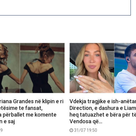
iana Grandes në klipin e ri
Vdekja tragjike e ish-anëta
etësime te fansat,
Direction, e dashura e Lia
a përballet me komente
heq tatuazhet e bëra për të
n e saj
Vendosa që…
49
31/07 19:50