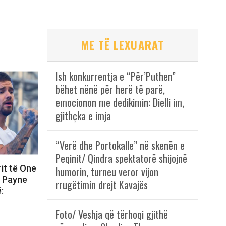
ME TË LEXUARAT
Ish konkurrentja e “Për’Puthen”
bëhet nënë për herë të parë,
emocionon me dedikimin: Dielli im,
gjithçka e imja
“Verë dhe Portokalle” në skenën e
Peqinit/ Qindra spektatorë shijojnë
rit të One
humorin, turneu veror vijon
m Payne
rrugëtimin drejt Kavajës
:
Foto/ Veshja që tërhoqi gjithë