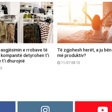
 asgjësimin e rrobave të
Të zgjohesh herët, a ju bën
 kompanitë detyrohen t’i
më produktiv?
 t’i dhurojnë
11/07 08:10
55