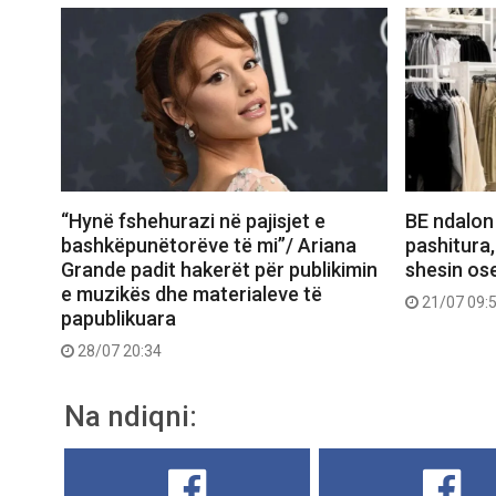
“Hynë fshehurazi në pajisjet e
BE ndalon
bashkëpunëtorëve të mi”/ Ariana
pashitura,
Grande padit hakerët për publikimin
shesin ose
e muzikës dhe materialeve të
21/07 09:
papublikuara
28/07 20:34
Na ndiqni: