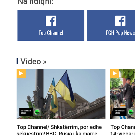
Na ndiqni:
Top Channel
TCH Pop News
Video »
Top Channel/ Shkatërrim, por edhe
Top Chann
sekuestrim! BBC: Rusia i ka marrë
14-vjeçari