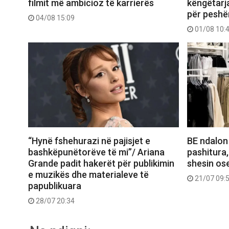
filmit më ambicioz të karrierës
këngëtarj
për peshë
04/08 15:09
01/08 10:
“Hynë fshehurazi në pajisjet e
BE ndalon
bashkëpunëtorëve të mi”/ Ariana
pashitura,
Grande padit hakerët për publikimin
shesin ose
e muzikës dhe materialeve të
21/07 09:
papublikuara
28/07 20:34