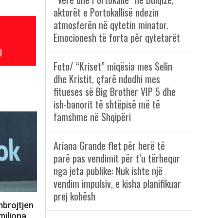
aktorët e Portokallisë ndezin
atmosferën në qytetin minator.
Emocionesh të forta për qytetarët
l
Foto/ “Kriset” miqësia mes Selin
dhe Kristit, çfarë ndodhi mes
fitueses së Big Brother VIP 5 dhe
ish-banorit të shtëpisë më të
famshme në Shqipëri
Ariana Grande flet për herë të
parë pas vendimit për t’u tërhequr
nga jeta publike: Nuk ishte një
vendim impulsiv, e kisha planifikuar
prej kohësh
mbrojtjen
miliona