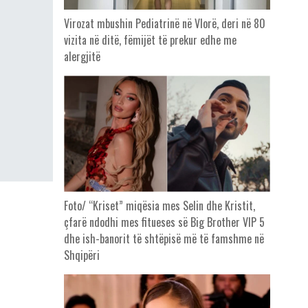
Virozat mbushin Pediatrinë në Vlorë, deri në 80
vizita në ditë, fëmijët të prekur edhe me
alergjitë
Foto/ “Kriset” miqësia mes Selin dhe Kristit,
çfarë ndodhi mes fitueses së Big Brother VIP 5
dhe ish-banorit të shtëpisë më të famshme në
Shqipëri