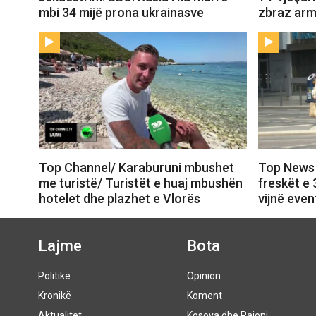
mbi 34 mijë prona ukrainasve
zbraz arm
Top Channel/ Karaburuni mbushet
Top News 
me turistë/ Turistët e huaj mbushën
freskët e 
hotelet dhe plazhet e Vlorës
vijnë eve
Lajme
Bota
Politikë
Opinion
Kronikë
Koment
Aktualitet
Kosova dhe Rajoni