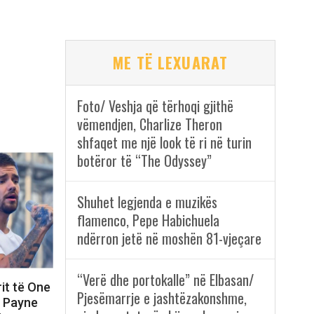
ME TË LEXUARAT
Foto/ Veshja që tërhoqi gjithë
vëmendjen, Charlize Theron
shfaqet me një look të ri në turin
botëror të “The Odyssey”
Shuhet legjenda e muzikës
flamenco, Pepe Habichuela
ndërron jetë në moshën 81-vjeçare
“Verë dhe portokalle” në Elbasan/
rit të One
Pjesëmarrje e jashtëzakonshme,
m Payne