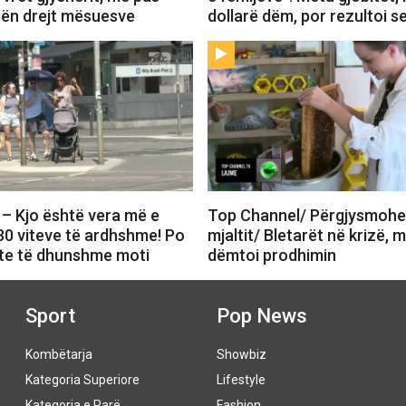
ën drejt mësuesve
dollarë dëm, por rezultoi s
– Kjo është vera më e
Top Channel/ Përgjysmohet
30 viteve të ardhshme! Po
mjaltit/ Bletarët në krizë, m
nte të dhunshme moti
dëmtoi prodhimin
Sport
Pop News
Kombëtarja
Showbiz
Kategoria Superiore
Lifestyle
Kategoria e Parë
Fashion