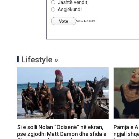
Jashtë vendit
Asgjëkundi
Vote
View Results
Lifestyle »
Si e solli Nolan “Odisenë” në ekran,
Pamja e Ar
pse zgjodhi Matt Damon dhe sfida e
ngjall shq