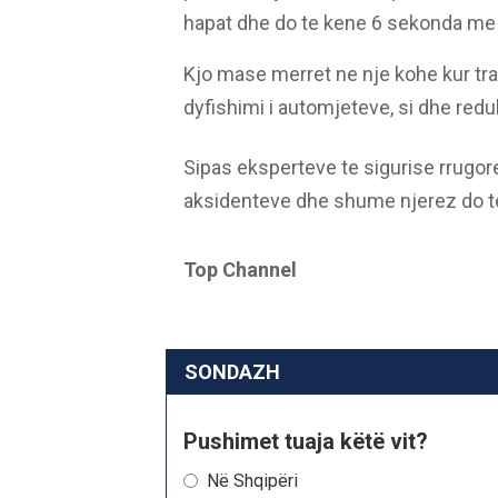
hapat dhe do te kene 6 sekonda me 
Kjo mase merret ne nje kohe kur traf
dyfishimi i automjeteve, si dhe reduk
Sipas eksperteve te sigurise rrugore
aksidenteve dhe shume njerez do te
Top Channel
SONDAZH
Pushimet tuaja këtë vit?
Në Shqipëri