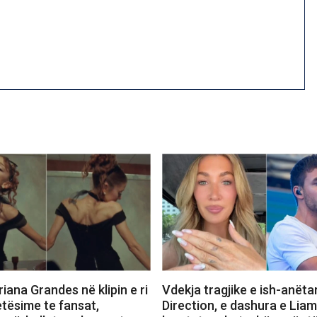
iana Grandes në klipin e ri
Vdekja tragjike e ish-anëta
etësime te fansat,
Direction, e dashura e Lia