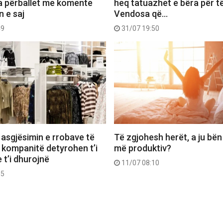
a përballet me komente
heq tatuazhet e bëra për të
n e saj
Vendosa që…
49
31/07 19:50
 asgjësimin e rrobave të
Të zgjohesh herët, a ju bën
 kompanitë detyrohen t’i
më produktiv?
 t’i dhurojnë
11/07 08:10
55