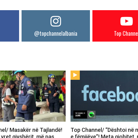
@topchannelalbania
Top Channe
el/ Masakër në Tajlandë!
Top Channel/ “Dështoi në 
 vret gjyshërit, më pas
e fëmijëve”! Meta gjobitet, 