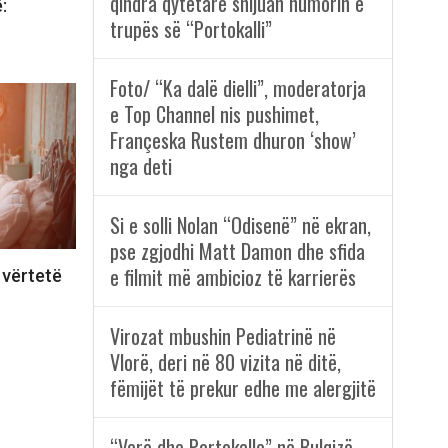
qindra qytetarë shijuan humorin e
:
trupës së “Portokalli”
Foto/ “Ka dalë dielli”, moderatorja
e Top Channel nis pushimet,
Françeska Rustem dhuron ‘show’
nga deti
Si e solli Nolan “Odisenë” në ekran,
pse zgjodhi Matt Damon dhe sfida
e filmit më ambicioz të karrierës
 vërtetë
Virozat mbushin Pediatrinë në
Vlorë, deri në 80 vizita në ditë,
fëmijët të prekur edhe me alergjitë
“Verë dhe Portokalle” në Bulqizë,