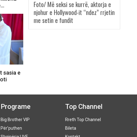
Foto/ Më seksi se kurrë, aktorja e
e…
njohur e Hollywood-it “ndez” rrjetin
me setin e fundit
 sasia e
oti
Programe
Top Channel
Big Brother VIP
Rreth Top Channel
Për’puthen
Bileta
Shqipëria LIVE
Kontakt