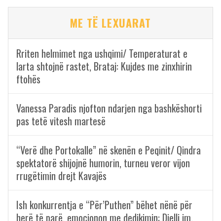
ME TË LEXUARAT
Rriten helmimet nga ushqimi/ Temperaturat e
larta shtojnë rastet, Brataj: Kujdes me zinxhirin
ftohës
Vanessa Paradis njofton ndarjen nga bashkëshorti
pas tetë vitesh martesë
“Verë dhe Portokalle” në skenën e Peqinit/ Qindra
spektatorë shijojnë humorin, turneu veror vijon
rrugëtimin drejt Kavajës
Ish konkurrentja e “Për’Puthen” bëhet nënë për
herë të parë, emocionon me dedikimin: Dielli im,