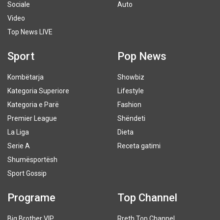
Sociale
Auto
Video
Top News LIVE
Sport
Pop News
Kombëtarja
Showbiz
Kategoria Superiore
Lifestyle
Kategoria e Parë
Fashion
Premier League
Shëndeti
La Liga
Dieta
Serie A
Receta gatimi
Shumësportësh
Sport Gossip
Programe
Top Channel
Big Brother VIP
Rreth Top Channel