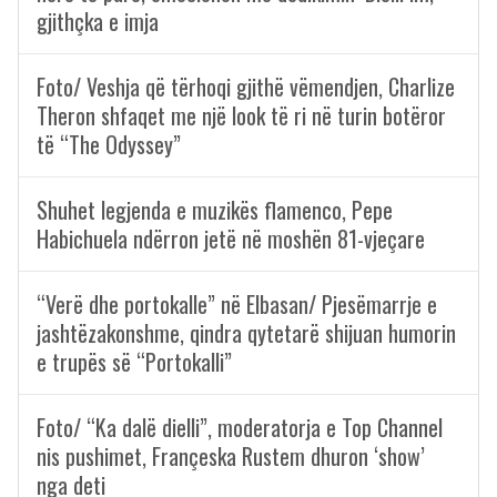
gjithçka e imja
Foto/ Veshja që tërhoqi gjithë vëmendjen, Charlize
Theron shfaqet me një look të ri në turin botëror
të “The Odyssey”
Shuhet legjenda e muzikës flamenco, Pepe
Habichuela ndërron jetë në moshën 81-vjeçare
“Verë dhe portokalle” në Elbasan/ Pjesëmarrje e
jashtëzakonshme, qindra qytetarë shijuan humorin
e trupës së “Portokalli”
Foto/ “Ka dalë dielli”, moderatorja e Top Channel
nis pushimet, Françeska Rustem dhuron ‘show’
nga deti