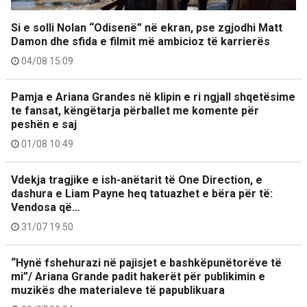
Si e solli Nolan “Odisenë” në ekran, pse zgjodhi Matt
Damon dhe sfida e filmit më ambicioz të karrierës
04/08 15:09
Pamja e Ariana Grandes në klipin e ri ngjall shqetësime
te fansat, këngëtarja përballet me komente për
peshën e saj
01/08 10:49
Vdekja tragjike e ish-anëtarit të One Direction, e
dashura e Liam Payne heq tatuazhet e bëra për të:
Vendosa që…
31/07 19:50
“Hynë fshehurazi në pajisjet e bashkëpunëtorëve të
mi”/ Ariana Grande padit hakerët për publikimin e
muzikës dhe materialeve të papublikuara