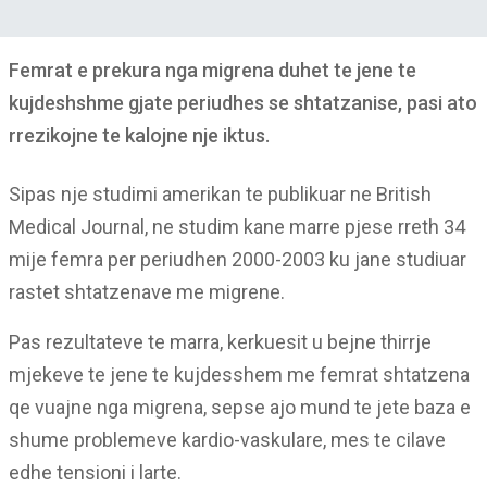
Femrat e prekura nga migrena duhet te jene te
kujdeshshme gjate periudhes se shtatzanise, pasi ato
rrezikojne te kalojne nje iktus.
Sipas nje studimi amerikan te publikuar ne British
Medical Journal, ne studim kane marre pjese rreth 34
mije femra per periudhen 2000-2003 ku jane studiuar
rastet shtatzenave me migrene.
Pas rezultateve te marra, kerkuesit u bejne thirrje
mjekeve te jene te kujdesshem me femrat shtatzena
qe vuajne nga migrena, sepse ajo mund te jete baza e
shume problemeve kardio-vaskulare, mes te cilave
edhe tensioni i larte.