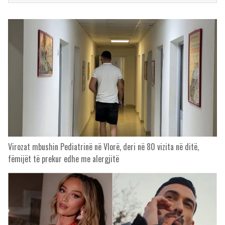
Virozat mbushin Pediatrinë në Vlorë, deri në 80 vizita në ditë,
fëmijët të prekur edhe me alergjitë