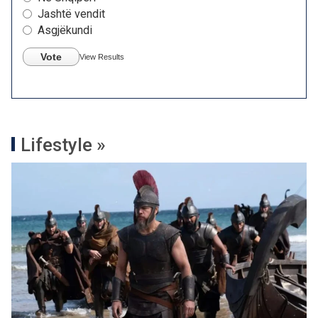
Jashtë vendit
Asgjëkundi
Vote
View Results
Lifestyle »