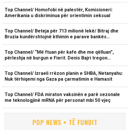
Top Channel/ Homofobi në palestër, Komisioneri:
Amerikania u diskriminua për orientimin seksual
Top Channel/ Beteja për 713 milionë lekë/ Bitraj dhe
Bruzia kundërshtojnë kthimin e parave bankës…
Top Channel/ “Më ftuan për kafe dhe me qëlluan”,
përleshja në burgun e Fierit. Denis Bajri tregon…
Top Channel/ Izraeli rrëzon planin e SHBA, Netanyahu:
Nuk tërhiqemi nga Gaza pa çarmatimin e Hamasit
Top Channel/ FDA miraton vaksinën e parë sezonale
me teknologjinë mRNA për personat mbi 50 vjeç
POP NEWS • TË FUNDIT