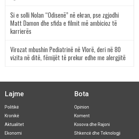
Si e solli Nolan “Odisenë” në ekran, pse zgjodhi
Matt Damon dhe sfida e filmit më ambicioz të
karrierës
Virozat mbushin Pediatrinë në Vlorë, deri në 80
vizita në ditë, fëmijët të prekur edhe me alergjitë
Lajme
Bota
Politikë
Opinion
Kronikë
Koment
Aktualitet
Kosova dhe Rajoni
Ekonomi
Shkencë dhe Teknologji