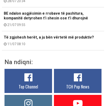
28/07 20:34
BE ndalon asgjësimin e rrobave të pashitura,
kompanitë detyrohen t’i shesin ose t’i dhurojnë
21/07 09:55
Të zgjohesh herët, a ju bën vërtetë më produktiv?
11/07 08:10
Na ndiqni:
Top Channel
TCH Pop News