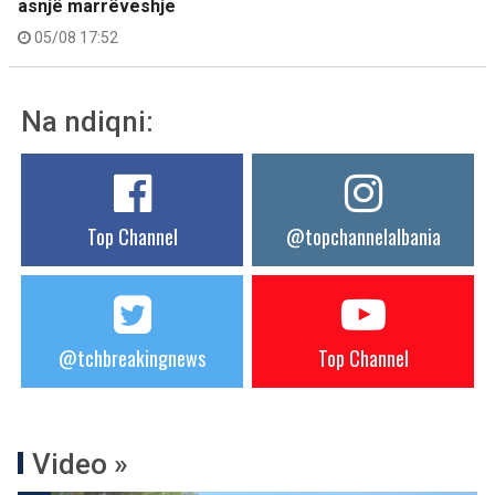
asnjë marrëveshje
05/08 17:52
Na ndiqni:
Top Channel
@topchannelalbania
@tchbreakingnews
Top Channel
Video »