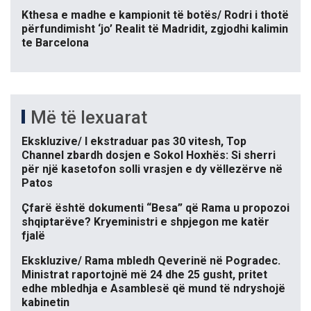
Kthesa e madhe e kampionit të botës/ Rodri i thotë
përfundimisht ‘jo’ Realit të Madridit, zgjodhi kalimin
te Barcelona
Më të lexuarat
Ekskluzive/ I ekstraduar pas 30 vitesh, Top
Channel zbardh dosjen e Sokol Hoxhës: Si sherri
për një kasetofon solli vrasjen e dy vëllezërve në
Patos
Çfarë është dokumenti “Besa” që Rama u propozoi
shqiptarëve? Kryeministri e shpjegon me katër
fjalë
Ekskluzive/ Rama mbledh Qeverinë në Pogradec.
Ministrat raportojnë më 24 dhe 25 gusht, pritet
edhe mbledhja e Asamblesë që mund të ndryshojë
kabinetin