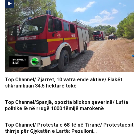
Top Channel/ Zjarret, 10 vatra ende aktive/ Flakët
shkrumbuan 34.5 hektarë tokë
Top Channel/Spanjë, opozita bllokon qeverinë/ Lufta
politike lë në rrugë 1000 fëmijë marokenë
Top Channel/ Protesta e 68-të në Tiranë/ Protestuesit
thirrje për Gjykatën e Lartë: Pezulloni…