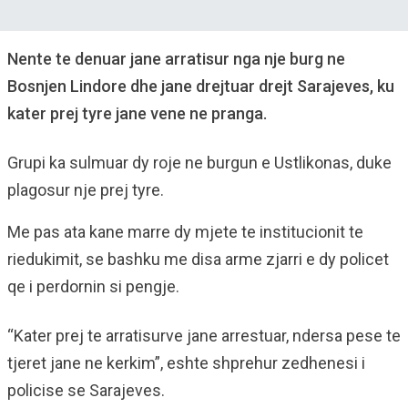
Nente te denuar jane arratisur nga nje burg ne
Bosnjen Lindore dhe jane drejtuar drejt Sarajeves, ku
kater prej tyre jane vene ne pranga.
Grupi ka sulmuar dy roje ne burgun e Ustlikonas, duke
plagosur nje prej tyre.
Me pas ata kane marre dy mjete te institucionit te
riedukimit, se bashku me disa arme zjarri e dy policet
qe i perdornin si pengje.
“Kater prej te arratisurve jane arrestuar, ndersa pese te
tjeret jane ne kerkim”, eshte shprehur zedhenesi i
policise se Sarajeves.