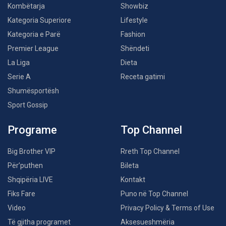
Kombëtarja
Showbiz
Kategoria Superiore
Lifestyle
Kategoria e Parë
Fashion
Premier League
Shëndeti
La Liga
Dieta
Serie A
Receta gatimi
Shumësportësh
Sport Gossip
Programe
Top Channel
Big Brother VIP
Rreth Top Channel
Për’puthen
Bileta
Shqipëria LIVE
Kontakt
Fiks Fare
Puno në Top Channel
Video
Privacy Policy & Terms of Use
Të gjitha programet
Aksesueshmëria