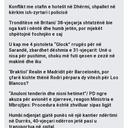
Konflikt me stafin e hotelit në Dhërmi, shpallet në
kërkim ish-zyrtari i policisë
Tronditëse në Britani/ 38-vjeçarja shtatzënë bie
nga kati i nëntë dhe humb jetën, por mjekët
shpëtojnë foshnjën e saj
U kap me 4 pistoleta “Glock” rrugës për në
Sarandë, zbardhet dëshmia e 31-vjeçarit: Unë u
nisa për pushime, shoku më futi qesen e zezë në
makinë dhe iku
‘Braktisi’ Realin e Madridit për Barcelonën, por
çfarë kishte thënë Rodri përpara dy vitesh për Los
Blancos?
“Anuloni tenderin dhe nisni hetimet”/ PD ngre
akuza për avionët e zjarreve, reagon Ministria e
Mbrojtjes: Procedura është zhvilluar sipas ligjit
Humbi ndjenjat gjatë punës në një kantier ndërtimi
në Durrës, 40-vjeçari ndërron jetë pasi u
transportua në spital