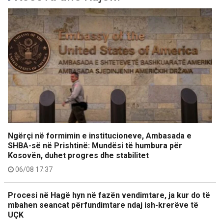
Ngërçi në formimin e institucioneve, Ambasada e
SHBA-së në Prishtinë: Mundësi të humbura për
Kosovën, duhet progres dhe stabilitet
06/08 17:37
Procesi në Hagë hyn në fazën vendimtare, ja kur do të
mbahen seancat përfundimtare ndaj ish-krerëve të
UÇK