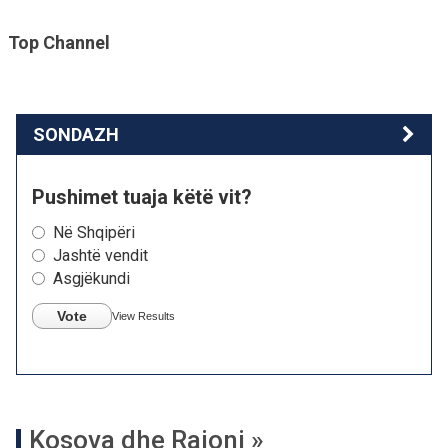
Top Channel
SONDAZH
Pushimet tuaja këtë vit?
Në Shqipëri
Jashtë vendit
Asgjëkundi
Vote
View Results
Kosova dhe Rajoni »