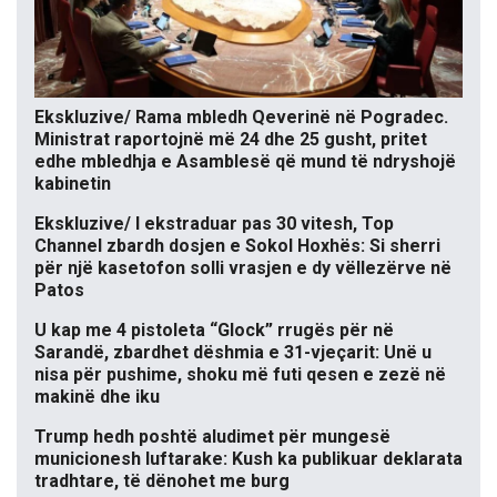
Ekskluzive/ Rama mbledh Qeverinë në Pogradec.
Ministrat raportojnë më 24 dhe 25 gusht, pritet
edhe mbledhja e Asamblesë që mund të ndryshojë
kabinetin
Ekskluzive/ I ekstraduar pas 30 vitesh, Top
Channel zbardh dosjen e Sokol Hoxhës: Si sherri
për një kasetofon solli vrasjen e dy vëllezërve në
Patos
U kap me 4 pistoleta “Glock” rrugës për në
Sarandë, zbardhet dëshmia e 31-vjeçarit: Unë u
nisa për pushime, shoku më futi qesen e zezë në
makinë dhe iku
Trump hedh poshtë aludimet për mungesë
municionesh luftarake: Kush ka publikuar deklarata
tradhtare, të dënohet me burg