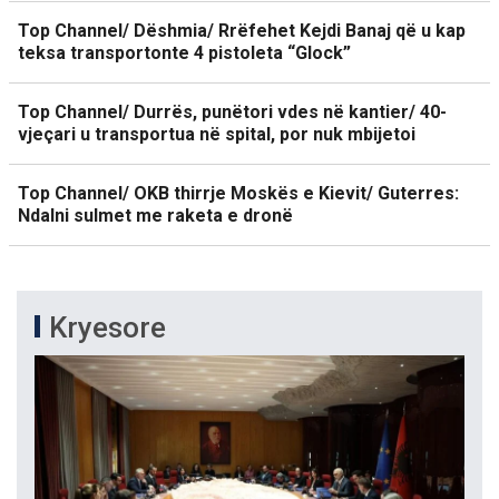
Top Channel/ Dëshmia/ Rrëfehet Kejdi Banaj që u kap
teksa transportonte 4 pistoleta “Glock”
Top Channel/ Durrës, punëtori vdes në kantier/ 40-
vjeçari u transportua në spital, por nuk mbijetoi
Top Channel/ OKB thirrje Moskës e Kievit/ Guterres:
Ndalni sulmet me raketa e dronë
Kryesore