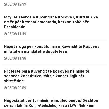
06/08 12:39
Mbyllet seanca e Kuvendit të Kosovës, Kurti nuk ka
emër për kryeparlamentarin, kërkon kohë për
Presidentin
06/08 11:49
Hapet rruga për konstituimin e Kuvendit të Kosovës,
miratohen mandatet e deputetëve
06/08 11:38
Protestë para Kuvendit të Kosovës në nisje të
seancës konstituive, thirrje kundër ligjit për
shtetësinë
06/08 09:59
Negociatat për formimin e institucioneve/ Dështon
sërish takimi Kurti-Abdixhiku, kreu i LVV: Nuk kemi