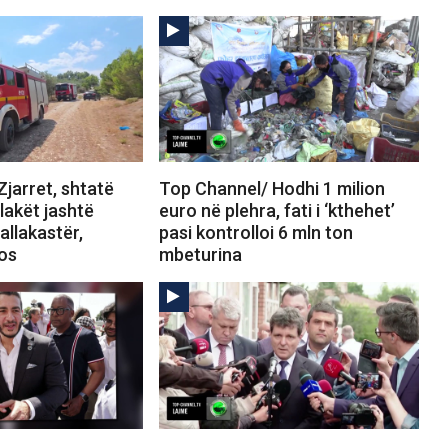
jarret, shtatë
Top Channel/ Hodhi 1 milion
Flakët jashtë
euro në plehra, fati i ‘kthehet’
allakastër,
pasi kontrolloi 6 mln ton
tos
mbeturina