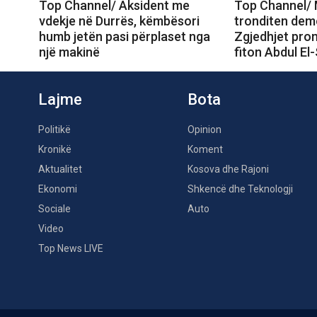
Top Channel/ Aksident me
Top Channel/ 
vdekje në Durrës, këmbësori
tronditen dem
humb jetën pasi përplaset nga
Zgjedhjet prom
një makinë
fiton Abdul El
Lajme
Bota
Politikë
Opinion
Kronikë
Koment
Aktualitet
Kosova dhe Rajoni
Ekonomi
Shkencë dhe Teknologji
Sociale
Auto
Video
Top News LIVE