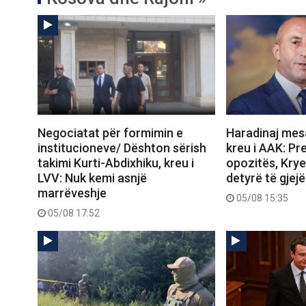
Negociatat për formimin e
Haradinaj mesa
institucioneve/ Dështon sërish
kreu i AAK: Pre
takimi Kurti-Abdixhiku, kreu i
opozitës, Krye
LVV: Nuk kemi asnjë
detyrë të gjejë
marrëveshje
05/08 15:35
05/08 17:52