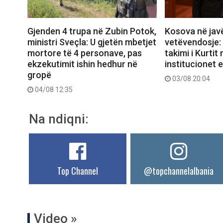
Gjenden 4 trupa në Zubin Potok,
Kosova në jav
ministri Sveçla: U gjetën mbetjet
vetëvendosje:
mortore të 4 personave, pas
takimi i Kurti
ekzekutimit ishin hedhur në
institucionet e
gropë
03/08 20:04
04/08 12:35
Na ndiqni:
Top Channel
@topchannelalbania
Video »