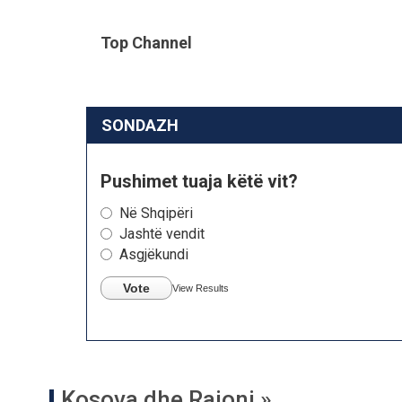
Top Channel
SONDAZH
Pushimet tuaja këtë vit?
Në Shqipëri
Jashtë vendit
Asgjëkundi
Vote
View Results
Kosova dhe Rajoni »