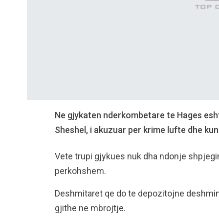
Ne gjykaten nderkombetare te Hages eshte
Sheshel, i akuzuar per krime lufte dhe kun
Vete trupi gjykues nuk dha ndonje shpjegim
perkohshem.
Deshmitaret qe do te depozitojne deshmine
gjithe ne mbrojtje.