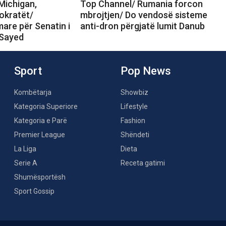
Michigan,
Top Channel/ Rumania forcon
okratët/
mbrojtjen/ Do vendosë sisteme
are për Senatin i
anti-dron përgjatë lumit Danub
-Sayed
Sport
Pop News
Kombëtarja
Showbiz
Kategoria Superiore
Lifestyle
Kategoria e Parë
Fashion
Premier League
Shëndeti
La Liga
Dieta
Serie A
Receta gatimi
Shumësportësh
Sport Gossip