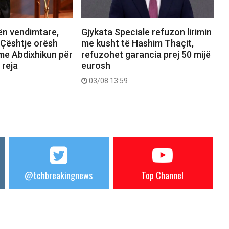
ën vendimtare,
Gjykata Speciale refuzon lirimin
 Çështje orësh
me kusht të Hashim Thaçit,
t me Abdixhikun për
refuzohet garancia prej 50 mijë
 reja
eurosh
03/08 13:59
@tchbreakingnews
Top Channel