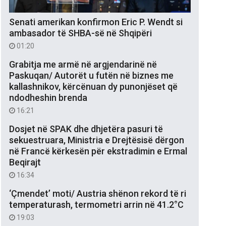
Senati amerikan konfirmon Eric P. Wendt si
ambasador të SHBA-së në Shqipëri
01:20
Grabitja me armë në argjendarinë në
Paskuqan/ Autorët u futën në biznes me
kallashnikov, kërcënuan dy punonjëset që
ndodheshin brenda
16:21
Dosjet në SPAK dhe dhjetëra pasuri të
sekuestruara, Ministria e Drejtësisë dërgon
në Francë kërkesën për ekstradimin e Ermal
Beqirajt
16:34
‘Çmendet’ moti/ Austria shënon rekord të ri
temperaturash, termometri arrin në 41.2°C
19:03