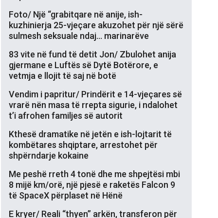
Foto/ Një “grabitqare në anije, ish-
kuzhinierja 25-vjeçare akuzohet për një sërë
sulmesh seksuale ndaj… marinarëve
83 vite në fund të detit Jon/ Zbulohet anija
gjermane e Luftës së Dytë Botërore, e
vetmja e llojit të saj në botë
Vendim i papritur/ Prindërit e 14-vjeçares së
vrarë nën masa të rrepta sigurie, i ndalohet
t’i afrohen familjes së autorit
Kthesë dramatike në jetën e ish-lojtarit të
kombëtares shqiptare, arrestohet për
shpërndarje kokaine
Me peshë rreth 4 tonë dhe me shpejtësi mbi
8 mijë km/orë, një pjesë e raketës Falcon 9
të SpaceX përplaset në Hënë
E kryer/ Reali “thyen” arkën, transferon për