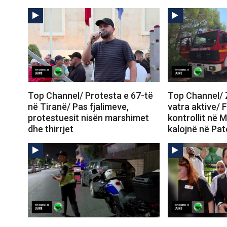
Top Channel/ Protesta e 67-të
Top Channel/ Z
në Tiranë/ Pas fjalimeve,
vatra aktive/ 
protestuesit nisën marshimet
kontrollit në M
dhe thirrjet
kalojnë në Pa