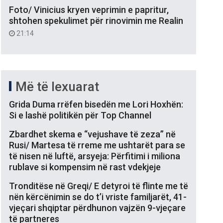
Foto/ Vinicius kryen veprimin e papritur,
shtohen spekulimet për rinovimin me Realin
21:14
Më të lexuarat
Grida Duma rrëfen bisedën me Lori Hoxhën:
Si e lashë politikën për Top Channel
Zbardhet skema e “vejushave të zeza” në
Rusi/ Martesa të rreme me ushtarët para se
të nisen në luftë, arsyeja: Përfitimi i miliona
rublave si kompensim në rast vdekjeje
Tronditëse në Greqi/ E detyroi të flinte me të
nën kërcënimin se do t’i vriste familjarët, 41-
vjeçari shqiptar përdhunon vajzën 9-vjeçare
të partneres