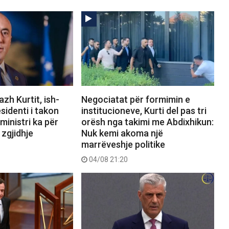
zh Kurtit, ish-
Negociatat për formimin e
sidenti i takon
institucioneve, Kurti del pas tri
ministri ka për
orësh nga takimi me Abdixhikun:
 zgjidhje
Nuk kemi akoma një
marrëveshje politike
04/08 21:20