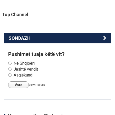
Top Channel
SONDAZH
Pushimet tuaja këtë vit?
Në Shqipëri
Jashtë vendit
Asgjëkundi
Vote
View Results