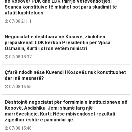
në Kosovë/ PDK dhe LDK thirrje Vetëvendosjes:
Seanca konstituive të mbahet sot para skadimit të
afatit kushtetues
07/08 21:11
Negociatat e dështuara në Kosovë, zbulohen
prapaskenat. LDK kërkon Presidentin për Vjosa
Osmanin, Kurti i ofron vetëm ministri
07/08 18:37
Çfarë ndodh nëse Kuvendi i Kosovës nuk konstituohet
deri në mesnatë?
07/08 16:55
Dështojnë negociatat për formimin e institucioneve në
Kosovë, Abdixhiku: Jemi shumë larg një
marrëveshjeje. Kurti: Nëse mbivendoset rezultati
zgjedhor është e pamundur që…
07/08 15:46