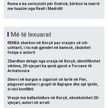
Roma e ka seriozisht për Endrick, kërkon ta marrë
me huazim nga Reali i Madridit
Më të lexuarat
RENEA zbarkon në Korçë pas vrasjes së ish-
ushtarit, i riu nuk gjendet në banesë, zbulohet
fotoja e autorit
Zbardhen detaje nga vrasja në Korçë, identifikohet
viktima, 20-vjeçari ka qenë pjesë e Forcave të
Armatosura
Sherri në burgun e sigurisë së lartë në Fier,
plagoset anëtari i grupit të Bajrajve dhe një tjetër,
si nisi konflikti
Vrasje me kallashnikov në Korçë, ekzekutohet 20-
vjeçari, autori në arrati