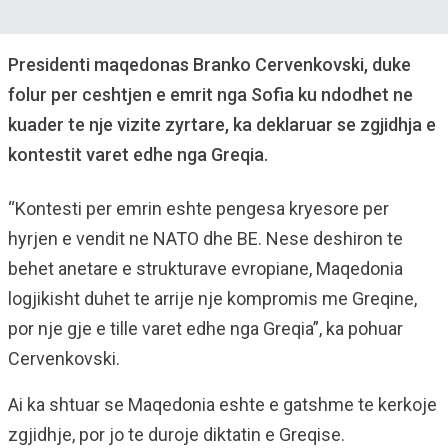
Presidenti maqedonas Branko Cervenkovski, duke
folur per ceshtjen e emrit nga Sofia ku ndodhet ne
kuader te nje vizite zyrtare, ka deklaruar se zgjidhja e
kontestit varet edhe nga Greqia.
“Kontesti per emrin eshte pengesa kryesore per
hyrjen e vendit ne NATO dhe BE. Nese deshiron te
behet anetare e strukturave evropiane, Maqedonia
logjikisht duhet te arrije nje kompromis me Greqine,
por nje gje e tille varet edhe nga Greqia”, ka pohuar
Cervenkovski.
Ai ka shtuar se Maqedonia eshte e gatshme te kerkoje
zgjidhje, por jo te duroje diktatin e Greqise.