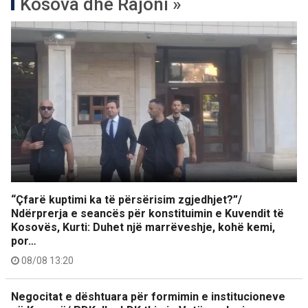
Kosova dhe Rajoni »
“Çfarë kuptimi ka të përsërisim zgjedhjet?”/
Ndërprerja e seancës për konstituimin e Kuvendit të
Kosovës, Kurti: Duhet një marrëveshje, kohë kemi,
por…
08/08 13:20
Negocitat e dështuara për formimin e institucioneve