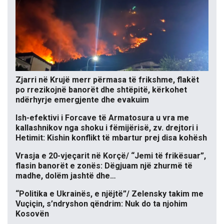
Zjarri në Krujë merr përmasa të frikshme, flakët
po rrezikojnë banorët dhe shtëpitë, kërkohet
ndërhyrje emergjente dhe evakuim
Ish-efektivi i Forcave të Armatosura u vra me
kallashnikov nga shoku i fëmijërisë, zv. drejtori i
Hetimit: Kishin konflikt të mbartur prej disa kohësh
Vrasja e 20-vjeçarit në Korçë/ “Jemi të frikësuar”,
flasin banorët e zonës: Dëgjuam një zhurmë të
madhe, dolëm jashtë dhe…
“Politika e Ukrainës, e njëjtë”/ Zelensky takim me
Vuçiçin, s’ndryshon qëndrim: Nuk do ta njohim
Kosovën