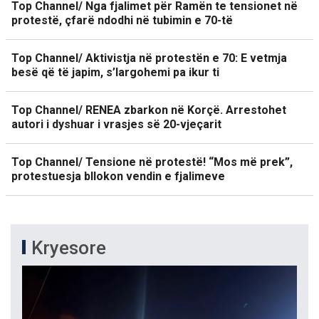
Top Channel/ Nga fjalimet për Ramën te tensionet në
protestë, çfarë ndodhi në tubimin e 70-të
Top Channel/ Aktivistja në protestën e 70: E vetmja
besë që të japim, s’largohemi pa ikur ti
Top Channel/ RENEA zbarkon në Korçë. Arrestohet
autori i dyshuar i vrasjes së 20-vjeçarit
Top Channel/ Tensione në protestë! “Mos më prek”,
protestuesja bllokon vendin e fjalimeve
Kryesore