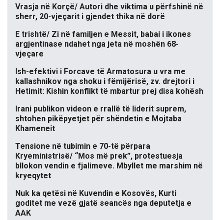
Vrasja në Korçë/ Autori dhe viktima u përfshinë në
sherr, 20-vjeçarit i gjendet thika në dorë
E trishtë/ Zi në familjen e Messit, babai i ikones
argjentinase ndahet nga jeta në moshën 68-
vjeçare
Ish-efektivi i Forcave të Armatosura u vra me
kallashnikov nga shoku i fëmijërisë, zv. drejtori i
Hetimit: Kishin konflikt të mbartur prej disa kohësh
Irani publikon videon e rrallë të liderit suprem,
shtohen pikëpyetjet për shëndetin e Mojtaba
Khameneit
Tensione në tubimin e 70-të përpara
Kryeministrisë/ “Mos më prek”, protestuesja
bllokon vendin e fjalimeve. Mbyllet me marshim në
kryeqytet
Nuk ka qetësi në Kuvendin e Kosovës, Kurti
goditet me vezë gjatë seancës nga deputetja e
AAK