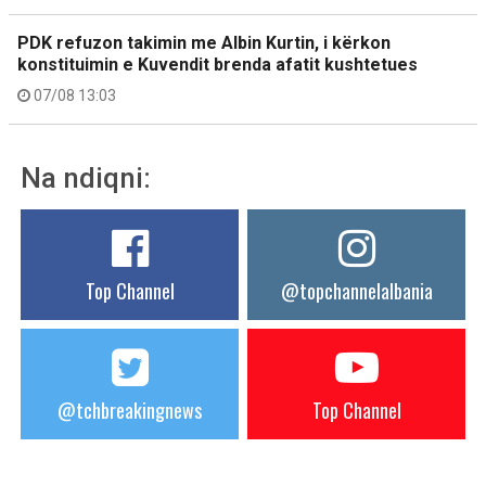
PDK refuzon takimin me Albin Kurtin, i kërkon
konstituimin e Kuvendit brenda afatit kushtetues
07/08 13:03
Na ndiqni:
Top Channel
@topchannelalbania
@tchbreakingnews
Top Channel