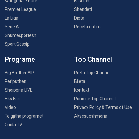
Kategoria e Parë
Fashion
Premier League
Shëndeti
La Liga
Dieta
Serie A
Receta gatimi
Shumësportësh
Sport Gossip
Programe
Top Channel
Big Brother VIP
Rreth Top Channel
Për’puthen
Bileta
Shqipëria LIVE
Kontakt
Fiks Fare
Puno në Top Channel
Video
Privacy Policy & Terms of Use
Të gjitha programet
Aksesueshmëria
Guida TV