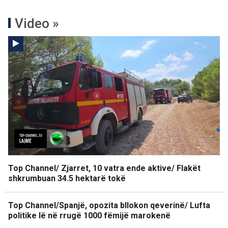
Video »
Top Channel/ Zjarret, 10 vatra ende aktive/ Flakët
shkrumbuan 34.5 hektarë tokë
Top Channel/Spanjë, opozita bllokon qeverinë/ Lufta
politike lë në rrugë 1000 fëmijë marokenë