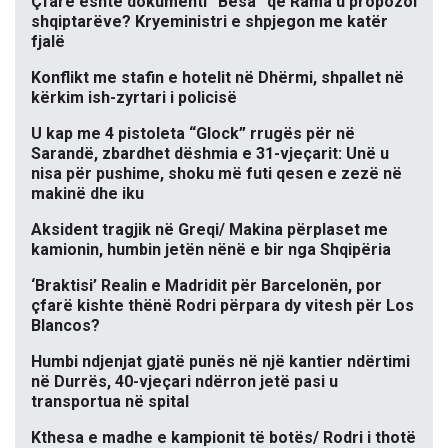
Çfarë është dokumenti “Besa” që Rama u propozoi
shqiptarëve? Kryeministri e shpjegon me katër
fjalë
Konflikt me stafin e hotelit në Dhërmi, shpallet në
kërkim ish-zyrtari i policisë
U kap me 4 pistoleta “Glock” rrugës për në
Sarandë, zbardhet dëshmia e 31-vjeçarit: Unë u
nisa për pushime, shoku më futi qesen e zezë në
makinë dhe iku
Aksident tragjik në Greqi/ Makina përplaset me
kamionin, humbin jetën nënë e bir nga Shqipëria
‘Braktisi’ Realin e Madridit për Barcelonën, por
çfarë kishte thënë Rodri përpara dy vitesh për Los
Blancos?
Humbi ndjenjat gjatë punës në një kantier ndërtimi
në Durrës, 40-vjeçari ndërron jetë pasi u
transportua në spital
Kthesa e madhe e kampionit të botës/ Rodri i thotë