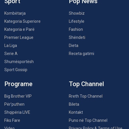
Sport
Pop News
Kombëtarja
Showbiz
Kategoria Superiore
Lifestyle
Kategoria e Parë
Fashion
Premier League
Shëndeti
La Liga
Dieta
Serie A
Receta gatimi
Shumësportësh
Sport Gossip
Programe
Top Channel
Big Brother VIP
Rreth Top Channel
Për’puthen
Bileta
Shqipëria LIVE
Kontakt
Fiks Fare
Puno në Top Channel
Video
Privacy Policy & Terms of Use