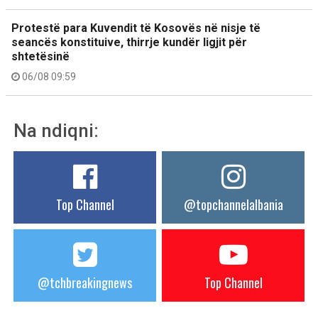
Protestë para Kuvendit të Kosovës në nisje të
seancës konstituive, thirrje kundër ligjit për
shtetësinë
06/08 09:59
Na ndiqni:
Top Channel
@topchannelalbania
@tchbreakingnews
Top Channel