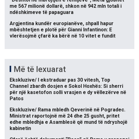
me 567 milionë dollarë, shkon në 942 mln totali i
ndëshkimeve të papaguara
Argjentina kundër europianëve, shpall hapur
mbështetjen e plotë për Gianni Infantinon: E
vlerësojmë çfarë ka bërë në 10 vitet e fundit
Më të lexuarat
Ekskluzive/ I ekstraduar pas 30 vitesh, Top
Channel zbardh dosjen e Sokol Hoxhës: Si sherri
për një kasetofon solli vrasjen e dy vëllezërve në
Patos
Ekskluzive/ Rama mbledh Qeverinë në Pogradec.
Ministrat raportojnë më 24 dhe 25 gusht, pritet
edhe mbledhja e Asamblesë që mund të ndryshojë
kabinetin