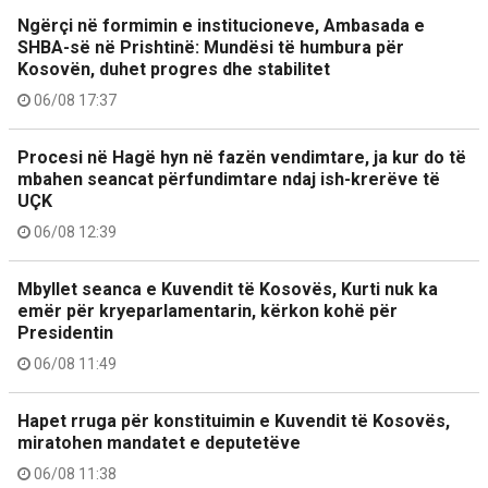
Ngërçi në formimin e institucioneve, Ambasada e
SHBA-së në Prishtinë: Mundësi të humbura për
Kosovën, duhet progres dhe stabilitet
06/08 17:37
Procesi në Hagë hyn në fazën vendimtare, ja kur do të
mbahen seancat përfundimtare ndaj ish-krerëve të
UÇK
06/08 12:39
Mbyllet seanca e Kuvendit të Kosovës, Kurti nuk ka
emër për kryeparlamentarin, kërkon kohë për
Presidentin
06/08 11:49
Hapet rruga për konstituimin e Kuvendit të Kosovës,
miratohen mandatet e deputetëve
06/08 11:38