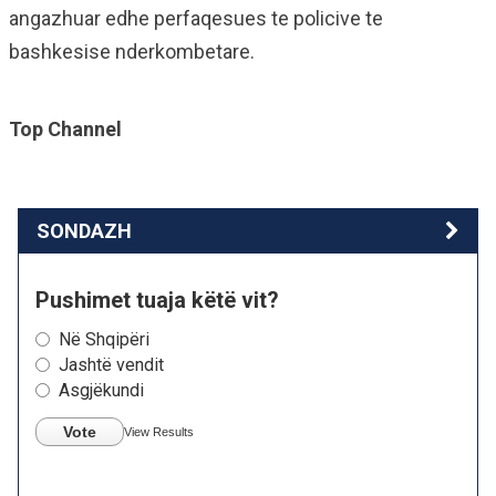
angazhuar edhe perfaqesues te policive te
bashkesise nderkombetare.
Top Channel
SONDAZH
Pushimet tuaja këtë vit?
Në Shqipëri
Jashtë vendit
Asgjëkundi
Vote
View Results