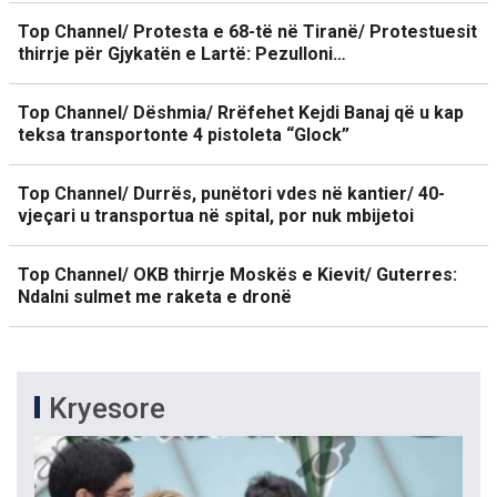
Top Channel/ Protesta e 68-të në Tiranë/ Protestuesit
thirrje për Gjykatën e Lartë: Pezulloni…
Top Channel/ Dëshmia/ Rrëfehet Kejdi Banaj që u kap
teksa transportonte 4 pistoleta “Glock”
Top Channel/ Durrës, punëtori vdes në kantier/ 40-
vjeçari u transportua në spital, por nuk mbijetoi
Top Channel/ OKB thirrje Moskës e Kievit/ Guterres:
Ndalni sulmet me raketa e dronë
Kryesore