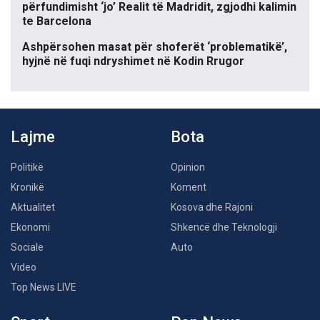
përfundimisht ‘jo’ Realit të Madridit, zgjodhi kalimin
te Barcelona
Ashpërsohen masat për shoferët ‘problematikë’,
hyjnë në fuqi ndryshimet në Kodin Rrugor
Lajme
Bota
Politikë
Opinion
Kronikë
Koment
Aktualitet
Kosova dhe Rajoni
Ekonomi
Shkencë dhe Teknologji
Sociale
Auto
Video
Top News LIVE