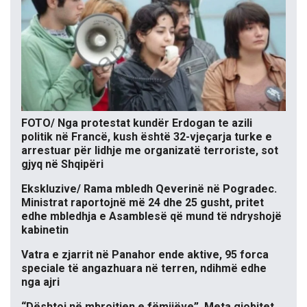
FOTO/ Nga protestat kundër Erdogan te azili
politik në Francë, kush është 32-vjeçarja turke e
arrestuar për lidhje me organizatë terroriste, sot
gjyq në Shqipëri
Ekskluzive/ Rama mbledh Qeverinë në Pogradec.
Ministrat raportojnë më 24 dhe 25 gusht, pritet
edhe mbledhja e Asamblesë që mund të ndryshojë
kabinetin
Vatra e zjarrit në Panahor ende aktive, 95 forca
speciale të angazhuara në terren, ndihmë edhe
nga ajri
“Dështoi në mbrojtjen e fëmijëve”, Meta gjobitet