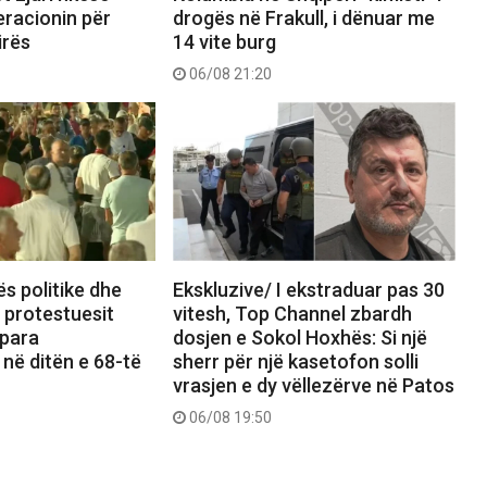
eracionin për
drogës në Frakull, i dënuar me
irës
14 vite burg
06/08 21:20
ës politike dhe
Ekskluzive/ I ekstraduar pas 30
, protestuesit
vitesh, Top Channel zbardh
 para
dosjen e Sokol Hoxhës: Si një
 në ditën e 68-të
sherr për një kasetofon solli
vrasjen e dy vëllezërve në Patos
06/08 19:50