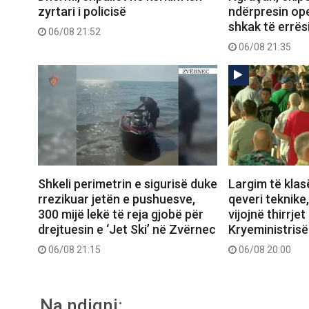
zyrtari i policisë
ndërpresin op
shkak të errës
06/08 21:52
06/08 21:35
Shkeli perimetrin e sigurisë duke
Largim të klas
rrezikuar jetën e pushuesve,
qeveri teknike
300 mijë lekë të reja gjobë për
vijojnë thirrjet
drejtuesin e ‘Jet Ski’ në Zvërnec
Kryeministrisë
06/08 21:15
06/08 20:00
Na ndiqni: