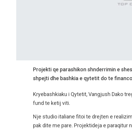
Projekti qe parashikon shnderrimin e sheshi
shpejti dhe bashkia e qytetit do te financoj
Kryebashkiaku i Qytetit, Vangjush Dako treg
fund te ketij viti.
Nje studio italiane fitoi te drejten e reali
pak dite me pare. Projektideja e paraqitur