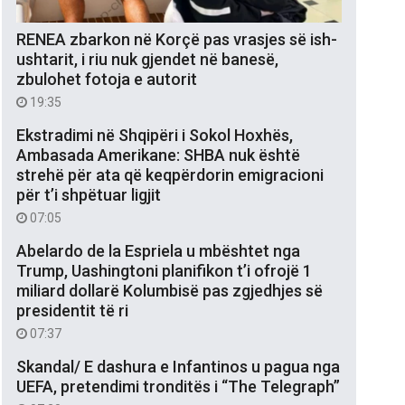
RENEA zbarkon në Korçë pas vrasjes së ish-
ushtarit, i riu nuk gjendet në banesë,
zbulohet fotoja e autorit
19:35
Ekstradimi në Shqipëri i Sokol Hoxhës,
Ambasada Amerikane: SHBA nuk është
strehë për ata që keqpërdorin emigracioni
për t’i shpëtuar ligjit
07:05
Abelardo de la Espriela u mbështet nga
Trump, Uashingtoni planifikon t’i ofrojë 1
miliard dollarë Kolumbisë pas zgjedhjes së
presidentit të ri
07:37
Skandal/ E dashura e Infantinos u pagua nga
UEFA, pretendimi tronditës i “The Telegraph”