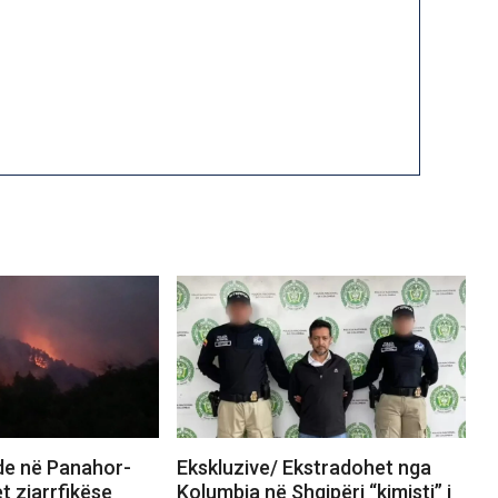
nde në Panahor-
Ekskluzive/ Ekstradohet nga
t zjarrfikëse
Kolumbia në Shqipëri “kimisti” i