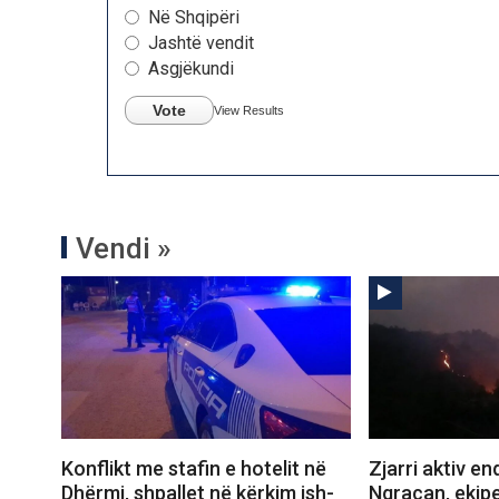
Në Shqipëri
Jashtë vendit
Asgjëkundi
Vote
View Results
Vendi »
Konflikt me stafin e hotelit në
Zjarri aktiv e
Dhërmi, shpallet në kërkim ish-
Ngraçan, ekipe