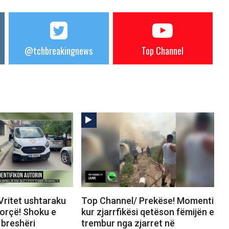
@tchbreakingnews
Top Channel
Vritet ushtaraku
Top Channel/ Prekëse! Momenti
Korçë! Shoku e
kur zjarrfikësi qetëson fëmijën e
breshëri
trembur nga zjarret në