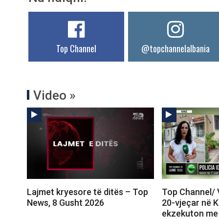
Top Channel
@topchannelalbania
Video »
Lajmet kryesore të ditës – Top
Top Channel/ 
News, 8 Gusht 2026
20-vjeçar në 
ekzekuton me 