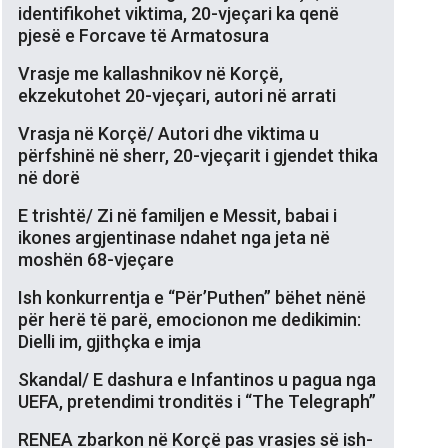
identifikohet viktima, 20-vjeçari ka qenë
pjesë e Forcave të Armatosura
Vrasje me kallashnikov në Korçë,
ekzekutohet 20-vjeçari, autori në arrati
Vrasja në Korçë/ Autori dhe viktima u
përfshinë në sherr, 20-vjeçarit i gjendet thika
në dorë
E trishtë/ Zi në familjen e Messit, babai i
ikones argjentinase ndahet nga jeta në
moshën 68-vjeçare
Ish konkurrentja e “Për’Puthen” bëhet nënë
për herë të parë, emocionon me dedikimin:
Dielli im, gjithçka e imja
Skandal/ E dashura e Infantinos u pagua nga
UEFA, pretendimi tronditës i “The Telegraph”
RENEA zbarkon në Korçë pas vrasjes së ish-