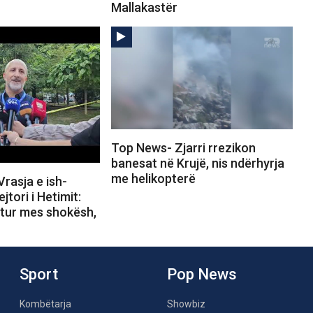
Mallakastër
Top News- Zjarri rrezikon
banesat në Krujë, nis ndërhyrja
me helikopterë
rasja e ish-
ejtori i Hetimit:
rtur mes shokësh,
Sport
Pop News
Kombëtarja
Showbiz