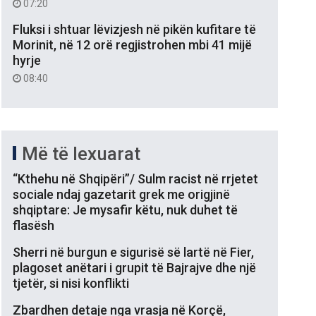
07:20
Fluksi i shtuar lëvizjesh në pikën kufitare të
Morinit, në 12 orë regjistrohen mbi 41 mijë
hyrje
08:40
Më të lexuarat
“Kthehu në Shqipëri”/ Sulm racist në rrjetet
sociale ndaj gazetarit grek me origjinë
shqiptare: Je mysafir këtu, nuk duhet të
flasësh
Sherri në burgun e sigurisë së lartë në Fier,
plagoset anëtari i grupit të Bajrajve dhe një
tjetër, si nisi konflikti
Zbardhen detaje nga vrasja në Korçë,