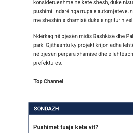
konsiderueshme ne kete shesh, duke nisur 
pushimi i ndarë nga rruga e automjeteve, 
me sheshin e xhamisë duke e ngritur niveli
Ndërkaq në pjesën midis Bashkisë dhe Palla
park. Gjithashtu ky projekt krijon edhe leht
në pjesën përpara xhamisë dhe e lehtëson 
prefekturës.
Top Channel
SONDAZH
Pushimet tuaja këtë vit?