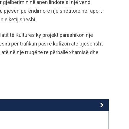
gjelberimin në anën lindore si një vend
në pjesën perëndimore një shëtitore ne raport
n e ketij sheshi.
tit të Kulturës ky projekt parashikon një
ësira për trafikun pasi e kufizon atë pjesërisht
atë në një rrugë të re përballë xhamisë dhe