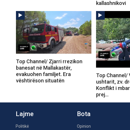
kallashnikovi
Top Channel/ Zjarri rrezikon
banesat në Mallakastër,
evakuohen familjet. Era
Top Channel/ V
vështirëson situatën
ushtarit, zv. dr
Konflikt i mba
prej…
Lajme
Bota
Politikë
Opinion