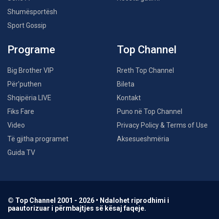
Shumësportësh
Sport Gossip
Programe
Top Channel
Big Brother VIP
Rreth Top Channel
Për’puthen
Bileta
Shqipëria LIVE
Kontakt
Fiks Fare
Puno në Top Channel
Video
Privacy Policy & Terms of Use
Të gjitha programet
Aksesueshmëria
Guida TV
© Top Channel 2001 - 2026 • Ndalohet riprodhimi i
paautorizuar i përmbajtjes së kësaj faqeje.