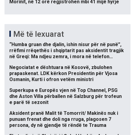
Morinit, në 12 orë regjistrohen mbi 41 mijë hyrje
Më të lexuarat
“Humba gruan dhe djalin, ishin nisur për në punë”,
rrëfimi rrëqethës i shqiptarit pas aksidentit tragjik
në Greqi: Ma ndjeu zemra, i mora në telefon…
Negociatat e dështuara në Kosovë, zbulohen
prapaskenat. LDK kërkon Presidentin për Vjosa
Osmanin, Kurti i ofron vetëm ministri
Superkupa e Europës vjen në Top Channel, PSG
dhe Aston Villa përballen në Salzburg për trofeun
e parë të sezonit
Aksident pranë Malit të Tomorrit/ Makinës nuk i
punuan frenat dhe doli nga rruga, plagosen 7
persona, dy në gjendje të rëndë te Trauma