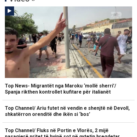
Top News- Migrantët nga Maroku ‘mollë sherri’/
Spanja rikthen kontrollet kufitare për italianët
Top Channel/ Ariu futet në vendin e shenjtë në Devoll,
shkatërron orenditë dhe ikën si ‘bos’
Top Channel/ Fluks në Portin e Vlorës, 2 mijë
pasagjerë pritet të hyjnë sot në qytetin bregdetar