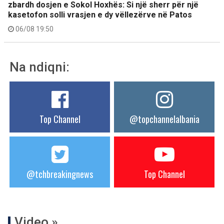
zbardh dosjen e Sokol Hoxhës: Si një sherr për një
kasetofon solli vrasjen e dy vëllezërve në Patos
06/08 19:50
Na ndiqni:
Top Channel
@topchannelalbania
@tchbreakingnews
Top Channel
Video »