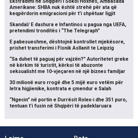
Ekstradimi në Shqipëri i Sokol Hoxhës, Ambasada
Amerikane: SHBA nuk është strehë për ata që
keqpërdorin emigracioni për t’i shpëtuar ligjit
Skandal/ E dashura e Infantinos u pagua nga UEFA,
pretendimi tronditës i “The Telegraph”
E pabesueshme, dështojnë kontrollet mjekësore,
prishet transferimi i Fisnik Asllanit te Leipzig
“Sa duhet të paguaj për vajzën?” Autoritetet greke
në kërkim të turistit, kërkoi të abuzonte
seksualisht me 10-vjeçaren në një biznes familjar
30 milionë euro rrogë dhe 5 mijë euro vetëm për
letra higjienike, kontrata e çmendur e Salah
“Ngecin” në portin e Durrësit Rolex-i dhe 351 puro,
tentuan t’i fusin në Shqipëri të padeklaruara