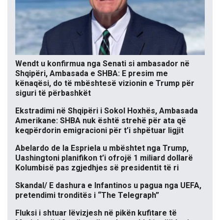
Wendt u konfirmua nga Senati si ambasador në
Shqipëri, Ambasada e SHBA: E presim me
kënaqësi, do të mbështesë vizionin e Trump për
siguri të përbashkët
Ekstradimi në Shqipëri i Sokol Hoxhës, Ambasada
Amerikane: SHBA nuk është strehë për ata që
keqpërdorin emigracioni për t’i shpëtuar ligjit
Abelardo de la Espriela u mbështet nga Trump,
Uashingtoni planifikon t’i ofrojë 1 miliard dollarë
Kolumbisë pas zgjedhjes së presidentit të ri
Skandal/ E dashura e Infantinos u pagua nga UEFA,
pretendimi tronditës i “The Telegraph”
Fluksi i shtuar lëvizjesh në pikën kufitare të