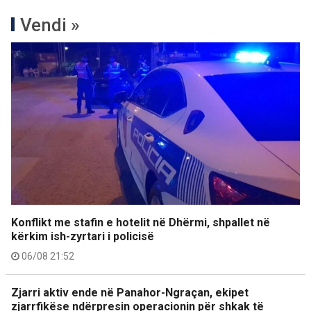
Vendi »
Konflikt me stafin e hotelit në Dhërmi, shpallet në
kërkim ish-zyrtari i policisë
06/08 21:52
Zjarri aktiv ende në Panahor-Ngraçan, ekipet
zjarrfikëse ndërpresin operacionin për shkak të