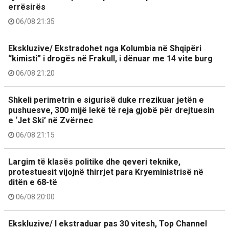
errësirës
06/08 21:35
Ekskluzive/ Ekstradohet nga Kolumbia në Shqipëri
“kimisti” i drogës në Frakull, i dënuar me 14 vite burg
06/08 21:20
Shkeli perimetrin e sigurisë duke rrezikuar jetën e
pushuesve, 300 mijë lekë të reja gjobë për drejtuesin
e ‘Jet Ski’ në Zvërnec
06/08 21:15
Largim të klasës politike dhe qeveri teknike,
protestuesit vijojnë thirrjet para Kryeministrisë në
ditën e 68-të
06/08 20:00
Ekskluzive/ I ekstraduar pas 30 vitesh, Top Channel