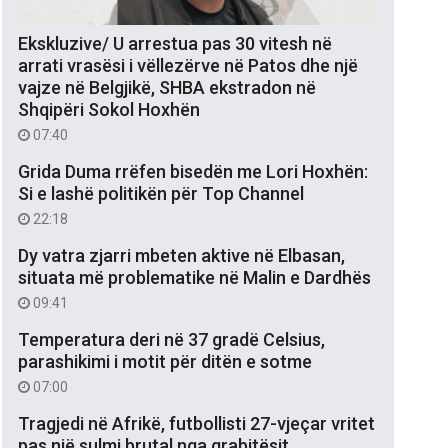
Ekskluzive/ U arrestua pas 30 vitesh në
arrati vrasësi i vëllezërve në Patos dhe një
vajze në Belgjikë, SHBA ekstradon në
Shqipëri Sokol Hoxhën
07:40
Grida Duma rrëfen bisedën me Lori Hoxhën:
Si e lashë politikën për Top Channel
22:18
Dy vatra zjarri mbeten aktive në Elbasan,
situata më problematike në Malin e Dardhës
09:41
Temperatura deri në 37 gradë Celsius,
parashikimi i motit për ditën e sotme
07:00
Tragjedi në Afrikë, futbollisti 27-vjeçar vritet
pas një sulmi brutal nga grabitësit