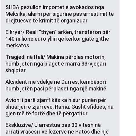
SHBA pezullon importet e avokados nga
Meksika, alarm për sigurinë pas arrestimit të
drejtuesve të krimit të organizuar
E kryer/ Reali “thyen” arkën, transferon për
140 milionë euro yllin që kërkoi gjatë gjithë
merkatos
Tragjedi në Itali/ Makina përplas motorin,
humb jetën nga plagët e marra 33-vjeçari
shqiptar
Aksident me vdekje në Durrës, këmbësori
humb jetën pasi përplaset nga një makinë
Avioni i parë zjarrfikës ka nisur punën për
shuarjen e zjarreve, Rama: Gusht sfidues, na
gjen më të fortë dhe të përgatitur
Ekskluzive/ U arrestua pas 30 vitesh në
arrati vrasësi i vëllezërve në Patos dhe një