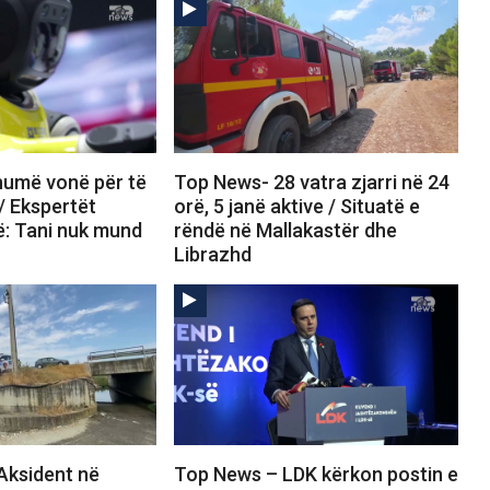
umë vonë për të
Top News- 28 vatra zjarri në 24
 / Ekspertët
orë, 5 janë aktive / Situatë e
ë: Tani nuk mund
rëndë në Mallakastër dhe
Librazhd
Aksident në
Top News – LDK kërkon postin e