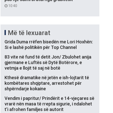
10:40
Më të lexuarat
Grida Duma rrëfen bisedën me Lori Hoxhën:
Si e lashë politikën për Top Channel
83 vite në fund të detit Jon/ Zbulohet anija
gjermane e Luftës së Dytë Botërore, e
vetmja e llojit të saj në botë
Kthesë dramatike në jetën e ish-lojtarit të
kombëtares shqiptare, arrestohet për
shpërndarje kokaine
Vendim i papritur/ Prindërit e 14-vjeçares së
vrarë nën masa të rrepta sigurie, i ndalohet
t’i afrohen familjes së autorit