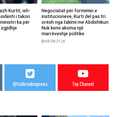
zh Kurtit, ish-
Negociatat për formimin e
sidenti i takon
institucioneve, Kurti del pas tri
ministri ka për
orësh nga takimi me Abdixhikun:
 zgjidhje
Nuk kemi akoma një
marrëveshje politike
04/08 21:20
@tchbreakingnews
Top Channel