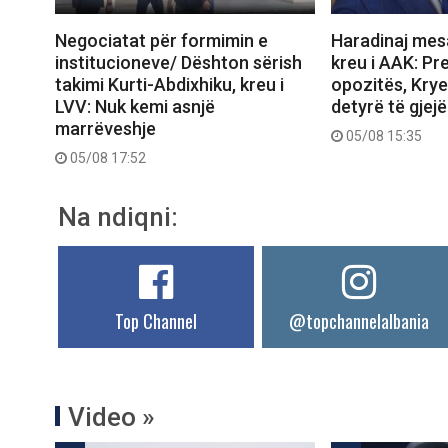
Negociatat për formimin e
Haradinaj mesa
institucioneve/ Dështon sërish
kreu i AAK: Pre
takimi Kurti-Abdixhiku, kreu i
opozitës, Krye
LVV: Nuk kemi asnjë
detyrë të gjejë
marrëveshje
05/08 15:35
05/08 17:52
Na ndiqni:
Top Channel
@topchannelalbania
Video »