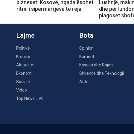
bizneset! Kosovë, ngadalësohet
Lushnjë, makin
ritmi i sipërmarrjeve të reja
dhe përfundon
plagoset shofe
Lajme
Bota
Politikë
Opinion
Kronikë
Koment
Aktualitet
Kosova dhe Rajoni
Ekonomi
Shkencë dhe Teknologji
Sociale
Auto
Video
Top News LIVE