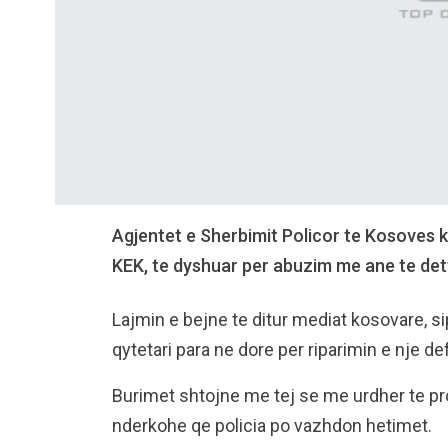
Agjentet e Sherbimit Policor te Kosoves k
KEK, te dyshuar per abuzim me ane te dety
Lajmin e bejne te ditur mediat kosovare, sip
qytetari para ne dore per riparimin e nje def
Burimet shtojne me tej se me urdher te prok
nderkohe qe policia po vazhdon hetimet.