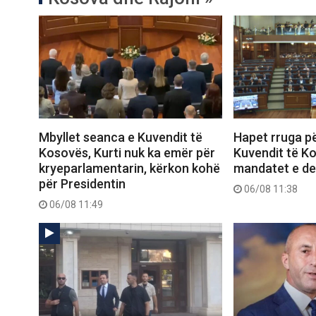
Mbyllet seanca e Kuvendit të
Hapet rruga pë
Kosovës, Kurti nuk ka emër për
Kuvendit të K
kryeparlamentarin, kërkon kohë
mandatet e d
për Presidentin
06/08 11:38
06/08 11:49