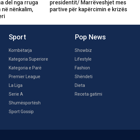
a del nga rruga
presidentit/ Marrëveshjet mes
 në nënkalim,
partive për kapërcimin e krizës
ri
Sport
Pop News
Kombëtarja
Showbiz
Kategoria Superiore
Lifestyle
Kategoria e Parë
Fashion
Premier League
Shëndeti
La Liga
Dieta
Serie A
Receta gatimi
Shumësportësh
Sport Gossip