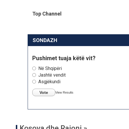
Top Channel
SONDAZH
Pushimet tuaja këtë vit?
Në Shqipëri
Jashtë vendit
Asgjëkundi
Vote
View Results
Kosova dhe Rajoni »