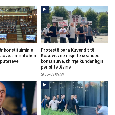
r konstituimin e
Protestë para Kuvendit të
osovës, miratohen
Kosovës në nisje të seancës
eputetëve
konstituive, thirrje kundër ligjit
për shtetësinë
06/08 09:59