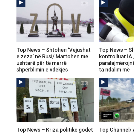
Top News – Shtohen ‘Vejushat
Top News – Sh
e zeza’ në Rusi/ Martohen me
kontrolluar IA
ushtarë për të marrë
paralajmërojn
shpërblimin e vdekjes
ta ndalim më
Top News – Kriza politike godet
Top Channel/ 