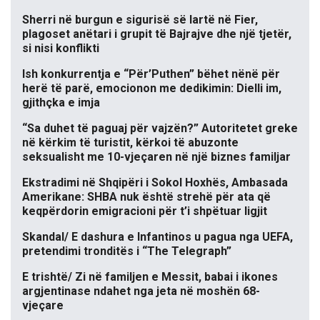
Sherri në burgun e sigurisë së lartë në Fier,
plagoset anëtari i grupit të Bajrajve dhe një tjetër,
si nisi konflikti
Ish konkurrentja e “Për’Puthen” bëhet nënë për
herë të parë, emocionon me dedikimin: Dielli im,
gjithçka e imja
“Sa duhet të paguaj për vajzën?” Autoritetet greke
në kërkim të turistit, kërkoi të abuzonte
seksualisht me 10-vjeçaren në një biznes familjar
Ekstradimi në Shqipëri i Sokol Hoxhës, Ambasada
Amerikane: SHBA nuk është strehë për ata që
keqpërdorin emigracioni për t’i shpëtuar ligjit
Skandal/ E dashura e Infantinos u pagua nga UEFA,
pretendimi tronditës i “The Telegraph”
E trishtë/ Zi në familjen e Messit, babai i ikones
argjentinase ndahet nga jeta në moshën 68-
vjeçare