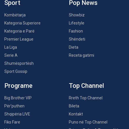
Sport
Pop News
Kombëtarja
Showbiz
Kategoria Superiore
Lifestyle
Kategoria e Parë
Fashion
Premier League
Shëndeti
La Liga
Dieta
Serie A
Receta gatimi
Shumësportësh
Sport Gossip
Programe
Top Channel
Big Brother VIP
Rreth Top Channel
Për’puthen
Bileta
Shqipëria LIVE
Kontakt
Fiks Fare
Puno në Top Channel