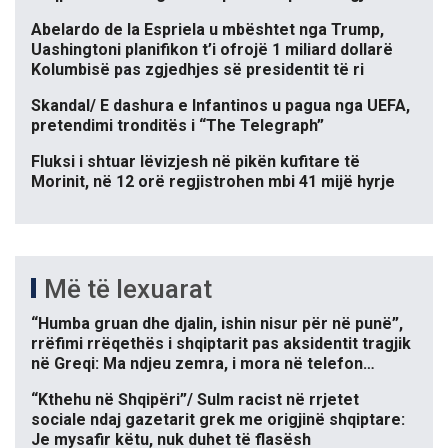
Abelardo de la Espriela u mbështet nga Trump,
Uashingtoni planifikon t’i ofrojë 1 miliard dollarë
Kolumbisë pas zgjedhjes së presidentit të ri
Skandal/ E dashura e Infantinos u pagua nga UEFA,
pretendimi tronditës i “The Telegraph”
Fluksi i shtuar lëvizjesh në pikën kufitare të
Morinit, në 12 orë regjistrohen mbi 41 mijë hyrje
Më të lexuarat
“Humba gruan dhe djalin, ishin nisur për në punë”,
rrëfimi rrëqethës i shqiptarit pas aksidentit tragjik
në Greqi: Ma ndjeu zemra, i mora në telefon…
“Kthehu në Shqipëri”/ Sulm racist në rrjetet
sociale ndaj gazetarit grek me origjinë shqiptare:
Je mysafir këtu, nuk duhet të flasësh