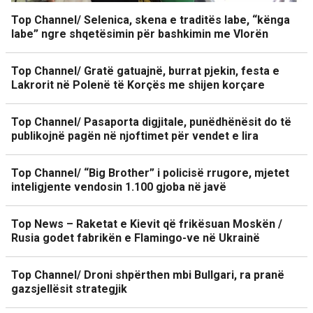
Top Channel/ Selenica, skena e traditës labe, “kënga
labe” ngre shqetësimin për bashkimin me Vlorën
Top Channel/ Gratë gatuajnë, burrat pjekin, festa e
Lakrorit në Polenë të Korçës me shijen korçare
Top Channel/ Pasaporta digjitale, punëdhënësit do të
publikojnë pagën në njoftimet për vendet e lira
Top Channel/ “Big Brother” i policisë rrugore, mjetet
inteligjente vendosin 1.100 gjoba në javë
Top News – Raketat e Kievit që frikësuan Moskën /
Rusia godet fabrikën e Flamingo-ve në Ukrainë
Top Channel/ Droni shpërthen mbi Bullgari, ra pranë
gazsjellësit strategjik