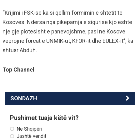
“Krijimi i FSK-se ka si qellim formimin e shtetit te
Kosoves. Ndersa nga pikepamja e sigurise kjo eshte
nje gje plotesisht e panevojshme, pasi ne Kosove
veprojne forcat e UNMIK-ut, KFOR-it dhe EULEX-it”, ka
shtuar Abduh.
Top Channel
SONDAZH
Pushimet tuaja këtë vit?
Në Shqipëri
Jashtë vendit