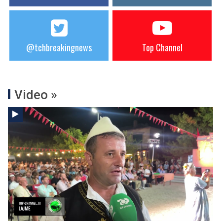
@tchbreakingnews
Top Channel
Video »