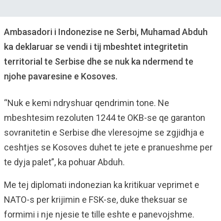
Ambasadori i Indonezise ne Serbi, Muhamad Abduh
ka deklaruar se vendi i tij mbeshtet integritetin
territorial te Serbise dhe se nuk ka ndermend te
njohe pavaresine e Kosoves.
“Nuk e kemi ndryshuar qendrimin tone. Ne
mbeshtesim rezoluten 1244 te OKB-se qe garanton
sovranitetin e Serbise dhe vleresojme se zgjidhja e
ceshtjes se Kosoves duhet te jete e pranueshme per
te dyja palet”, ka pohuar Abduh.
Me tej diplomati indonezian ka kritikuar veprimet e
NATO-s per krijimin e FSK-se, duke theksuar se
formimi i nje njesie te tille eshte e panevojshme.