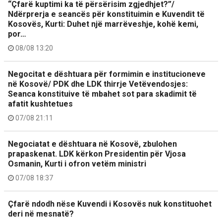
“Çfarë kuptimi ka të përsërisim zgjedhjet?”/
Ndërprerja e seancës për konstituimin e Kuvendit të
Kosovës, Kurti: Duhet një marrëveshje, kohë kemi,
por…
08/08 13:20
Negocitat e dështuara për formimin e institucioneve
në Kosovë/ PDK dhe LDK thirrje Vetëvendosjes:
Seanca konstituive të mbahet sot para skadimit të
afatit kushtetues
07/08 21:11
Negociatat e dështuara në Kosovë, zbulohen
prapaskenat. LDK kërkon Presidentin për Vjosa
Osmanin, Kurti i ofron vetëm ministri
07/08 18:37
Çfarë ndodh nëse Kuvendi i Kosovës nuk konstituohet
deri në mesnatë?