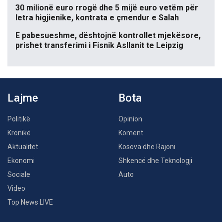
30 milionë euro rrogë dhe 5 mijë euro vetëm për
letra higjienike, kontrata e çmendur e Salah
E pabesueshme, dështojnë kontrollet mjekësore,
prishet transferimi i Fisnik Asllanit te Leipzig
Lajme
Bota
Politikë
Opinion
Kronikë
Koment
Aktualitet
Kosova dhe Rajoni
Ekonomi
Shkencë dhe Teknologji
Sociale
Auto
Video
Top News LIVE