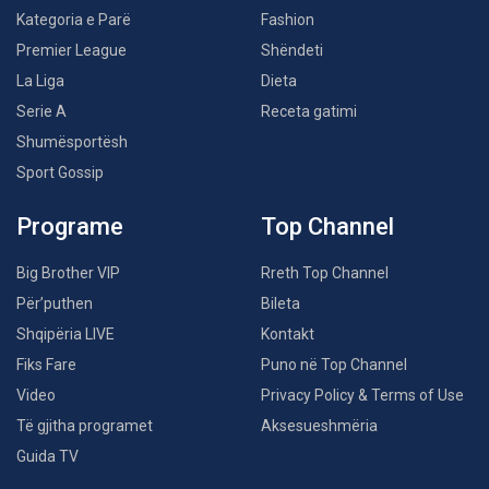
Kategoria e Parë
Fashion
Premier League
Shëndeti
La Liga
Dieta
Serie A
Receta gatimi
Shumësportësh
Sport Gossip
Programe
Top Channel
Big Brother VIP
Rreth Top Channel
Për’puthen
Bileta
Shqipëria LIVE
Kontakt
Fiks Fare
Puno në Top Channel
Video
Privacy Policy & Terms of Use
Të gjitha programet
Aksesueshmëria
Guida TV