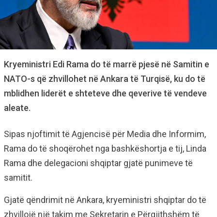
Kryeministri Edi Rama do të marrë pjesë në Samitin e
NATO-s që zhvillohet në Ankara të Turqisë, ku do të
mblidhen liderët e shteteve dhe qeverive të vendeve
aleate.
Sipas njoftimit të Agjencisë për Media dhe Informim,
Rama do të shoqërohet nga bashkëshortja e tij, Linda
Rama dhe delegacioni shqiptar gjatë punimeve të
samitit.
Gjatë qëndrimit në Ankara, kryeministri shqiptar do të
zhvillojë një takim me Sekretarin e Përgjithshëm të