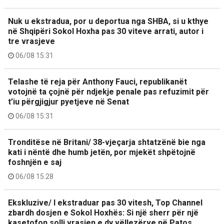
Nuk u ekstradua, por u deportua nga SHBA, si u kthye
në Shqipëri Sokol Hoxha pas 30 viteve arrati, autor i
tre vrasjeve
06/08 15:31
Telashe të reja për Anthony Fauci, republikanët
votojnë ta çojnë për ndjekje penale pas refuzimit për
t’iu përgjigjur pyetjeve në Senat
06/08 15:31
Tronditëse në Britani/ 38-vjeçarja shtatzënë bie nga
kati i nëntë dhe humb jetën, por mjekët shpëtojnë
foshnjën e saj
06/08 15:28
Ekskluzive/ I ekstraduar pas 30 vitesh, Top Channel
zbardh dosjen e Sokol Hoxhës: Si një sherr për një
kasetofon solli vrasjen e dy vëllezërve në Patos