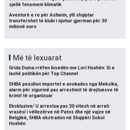
sjellë fenomeni klimatik
Aventurë e re për Asllanin, ylli shqiptar
transferohet te klubi i njohur gjerman për 30
milionë euro
Më të lexuarat
Grida Duma rrëfen bisedën me Lori Hoxhën: Si e
lashë politikën për Top Channel
SHBA pezullon importet e avokados nga Meksika,
alarm për sigurinë pas arrestimit të drejtuesve të
krimit të organizuar
Ekskluzive/ U arrestua pas 30 vitesh në arrati
vrasësi i vëllezërve në Patos dhe një vajze në
Belgjikë, SHBA ekstradon në Shqipëri Sokol
Hoxhën