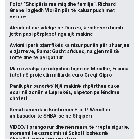
Foto/ “Shqipëria me miq dhe familje”, Richard
Grenell zgjedh Vlorën për të kaluar pushimet
verore
Aksident me vdekje në Durrës, këmbësori humb
jetën pasi përplaset nga një makinë
Avioni i parë zjarrfikës ka nisur punën për shuarjen
e zjarreve, Rama: Gusht sfidues, na gjen më të
fortë dhe të përgatitur
Marrëveshja që ndryshon lojën në Mesdhe, Franca
futet në projektin miliarda euro Greqi-Qipro
Panik për banorët/ Një makinë shpërthen duke
ecur në zonën e Laprakës, shpëton pa lëndime
shoferi
Senati amerikan konfirmon Eric P. Wendt si
ambasador të SHBA-së në Shqipëri
VIDEO/ I prangosur dhe nën masa të rrepta sigurie,
momenti i ekstradimit të Sokol Hoxhës në