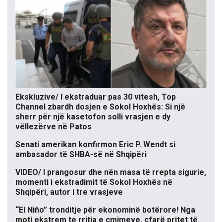
Ekskluzive/ I ekstraduar pas 30 vitesh, Top
Channel zbardh dosjen e Sokol Hoxhës: Si një
sherr për një kasetofon solli vrasjen e dy
vëllezërve në Patos
Senati amerikan konfirmon Eric P. Wendt si
ambasador të SHBA-së në Shqipëri
VIDEO/ I prangosur dhe nën masa të rrepta sigurie,
momenti i ekstradimit të Sokol Hoxhës në
Shqipëri, autor i tre vrasjeve
“El Niño” tronditje për ekonominë botërore! Nga
moti ekstrem te rritja e çmimeve, çfarë pritet të