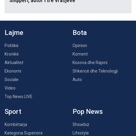
Shqipëri, autor i tre vrasjeve
Lajme
Bota
Politikë
Opinion
Kronikë
Koment
Aktualitet
Kosova dhe Rajoni
Ekonomi
Shkencë dhe Teknologji
Sociale
Auto
Video
Top News LIVE
Sport
Pop News
Kombëtarja
Showbiz
Kategoria Superiore
Lifestyle