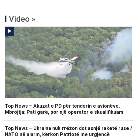
Video »
Top News – Akuzat e PD për tenderin e avionëve.
Mbrojtja: Pati garë, por një operator e skualifikuam
Top News – Ukraina nuk rrëzon dot asnjë raketë ruse /
NATO në alarm, kërkon Patriotë me urgjencë