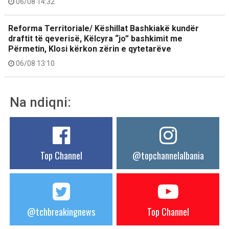
06/08 14:32
Reforma Territoriale/ Këshillat Bashkiakë kundër
draftit të qeverisë, Këlcyra “jo” bashkimit me
Përmetin, Klosi kërkon zërin e qytetarëve
06/08 13:10
Na ndiqni:
Top Channel
@topchannelalbania
@tchbreakingnews
Top Channel