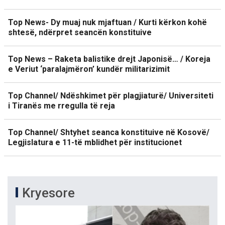
Top News- Dy muaj nuk mjaftuan / Kurti kërkon kohë
shtesë, ndërpret seancën konstituive
Top News – Raketa balistike drejt Japonisë… / Koreja
e Veriut ‘paralajmëron’ kundër militarizimit
Top Channel/ Ndëshkimet për plagjiaturë/ Universiteti
i Tiranës me rregulla të reja
Top Channel/ Shtyhet seanca konstituive në Kosovë/
Legjislatura e 11-të mblidhet për institucionet
Kryesore