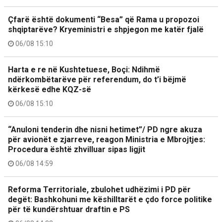
Çfarë është dokumenti “Besa” që Rama u propozoi
shqiptarëve? Kryeministri e shpjegon me katër fjalë
06/08 15:10
Harta e re në Kushtetuese, Boçi: Ndihmë
ndërkombëtarëve për referendum, do t’i bëjmë
kërkesë edhe KQZ-së
06/08 15:10
“Anuloni tenderin dhe nisni hetimet”/ PD ngre akuza
për avionët e zjarreve, reagon Ministria e Mbrojtjes:
Procedura është zhvilluar sipas ligjit
06/08 14:59
Reforma Territoriale, zbulohet udhëzimi i PD për
degët: Bashkohuni me këshilltarët e çdo force politike
për të kundërshtuar draftin e PS