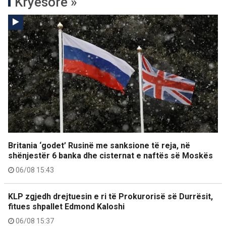
Kryesore »
Britania ‘godet’ Rusinë me sanksione të reja, në
shënjestër 6 banka dhe cisternat e naftës së Moskës
06/08 15:43
KLP zgjedh drejtuesin e ri të Prokurorisë së Durrësit,
fitues shpallet Edmond Kaloshi
06/08 15:37