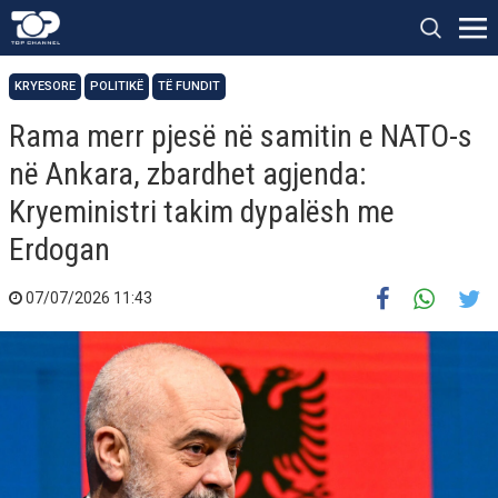
KRYESORE
POLITIKË
TË FUNDIT
Rama merr pjesë në samitin e NATO-s
në Ankara, zbardhet agjenda:
Kryeministri takim dypalësh me
Erdogan
07/07/2026 11:43