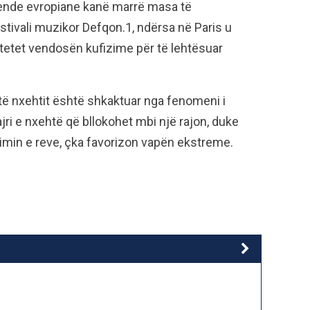
 vende evropiane kanë marrë masa të
ivali muzikor Defqon.1, ndërsa në Paris u
ritetet vendosën kufizime për të lehtësuar
të nxehtit është shkaktuar nga fenomeni i
jri e nxehtë që bllokohet mbi një rajon, duke
imin e reve, çka favorizon vapën ekstreme.