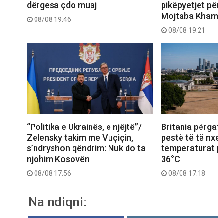
dërgesa çdo muaj
pikëpyetjet pë
Mojtaba Kham
08/08 19:46
08/08 19:21
“Politika e Ukrainës, e njëjtë”/
Britania përgat
Zelensky takim me Vuçiçin,
pestë të të nxe
s’ndryshon qëndrim: Nuk do ta
temperaturat p
njohim Kosovën
36°C
08/08 17:56
08/08 17:18
Na ndiqni: