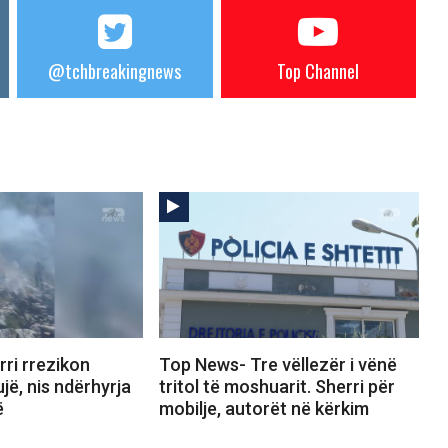
@tchbreakingnews
Top Channel
ri rrezikon
Top News- Tre vëllezër i vënë
jë, nis ndërhyrja
tritol të moshuarit. Sherri për
ë
mobilje, autorët në kërkim