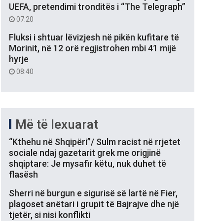
UEFA, pretendimi tronditës i “The Telegraph”
07:20
Fluksi i shtuar lëvizjesh në pikën kufitare të
Morinit, në 12 orë regjistrohen mbi 41 mijë
hyrje
08:40
Më të lexuarat
“Kthehu në Shqipëri”/ Sulm racist në rrjetet
sociale ndaj gazetarit grek me origjinë
shqiptare: Je mysafir këtu, nuk duhet të
flasësh
Sherri në burgun e sigurisë së lartë në Fier,
plagoset anëtari i grupit të Bajrajve dhe një
tjetër, si nisi konflikti