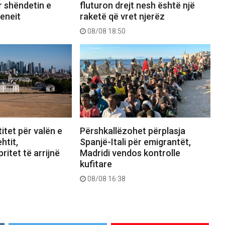
r shëndetin e
fluturon drejt nesh është një
eneit
raketë që vret njerëz
08/08 18:50
itet për valën e
Përshkallëzohet përplasja
htit,
Spanjë-Itali për emigrantët,
ritet të arrijnë
Madridi vendos kontrolle
kufitare
08/08 16:38