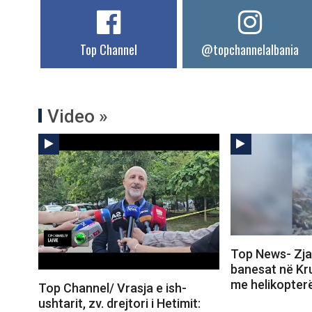
Top Channel
@topchannelalbania
Video »
Top News- Zjar
banesat në Kru
me helikopter
Top Channel/ Vrasja e ish-
ushtarit, zv. drejtori i Hetimit: