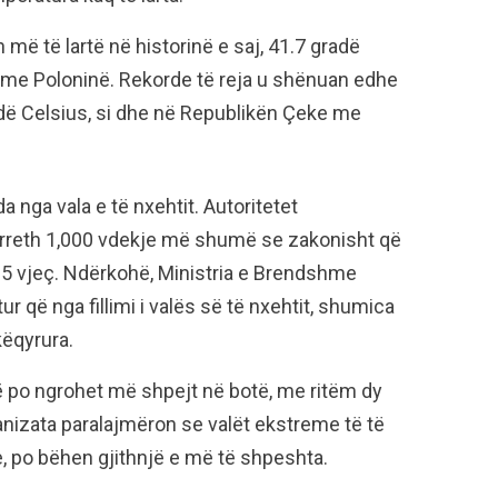
 më të lartë në historinë e saj, 41.7 gradë
t me Poloninë. Rekorde të reja u shënuan edhe
radë Celsius, si dhe në Republikën Çeke me
 nga vala e të nxehtit. Autoritetet
r rreth 1,000 vdekje më shumë se zakonisht që
65 vjeç. Ndërkohë, Ministria e Brendshme
r që nga fillimi i valës së të nxehtit, shumica
këqyrura.
 po ngrohet më shpejt në botë, me ritëm dy
anizata paralajmëron se valët ekstreme të të
e, po bëhen gjithnjë e më të shpeshta.