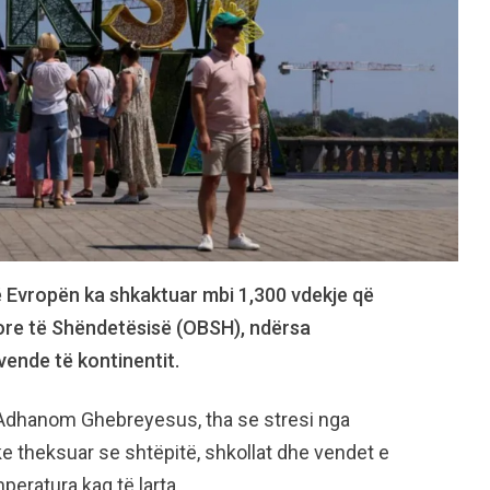
ë Evropën ka shkaktuar mbi 1,300 vdekje që
ore të Shëndetësisë (OBSH), ndërsa
vende të kontinentit.
s Adhanom Ghebreyesus, tha se stresi nga
ke theksuar se shtëpitë, shkollat dhe vendet e
eratura kaq të larta.