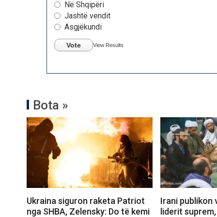
Në Shqipëri
Jashtë vendit
Asgjëkundi
Vote
View Results
Bota »
Ukraina siguron raketa Patriot
Irani publikon 
nga SHBA, Zelensky: Do të kemi
liderit suprem