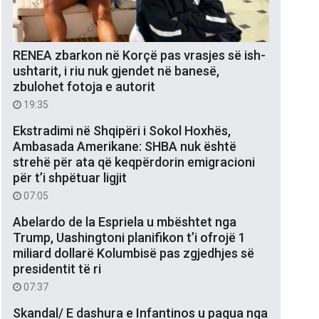
RENEA zbarkon në Korçë pas vrasjes së ish-
ushtarit, i riu nuk gjendet në banesë,
zbulohet fotoja e autorit
19:35
Ekstradimi në Shqipëri i Sokol Hoxhës,
Ambasada Amerikane: SHBA nuk është
strehë për ata që keqpërdorin emigracioni
për t’i shpëtuar ligjit
07:05
Abelardo de la Espriela u mbështet nga
Trump, Uashingtoni planifikon t’i ofrojë 1
miliard dollarë Kolumbisë pas zgjedhjes së
presidentit të ri
07:37
Skandal/ E dashura e Infantinos u pagua nga