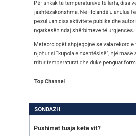
Për shkak të temperaturave të larta, disa
jashtëzakonshme. Në Holandë u anulua fest
pezulluan disa aktivitete publike dhe auto
ngarkesën ndaj shërbimeve të urgjencës.
Meteorologët shpjegojnë se vala rekord e 
njohur si “kupola e nxehtësisë”, një masë a
rritur temperaturat dhe duke penguar form
Top Channel
SONDAZH
Pushimet tuaja këtë vit?