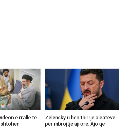
videon e rrallë të
Zelensky u bën thirrje aleatëve
, shtohen
për mbrojtje ajrore: Ajo që