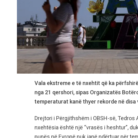
Vala ekstreme e të nxehtit që ka përfshir
nga 21 qershori, sipas Organizatës Botër
temperaturat kanë thyer rekorde në disa 
Drejtori i Përgjithshëm i OBSH-së, Tedro
nxehtësia është një “vrasës i heshtur”, du
punës në Evropë nuk janë ndërtuar për temp