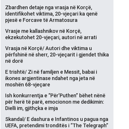
Zbardhen detaje nga vrasja në Korçë,
identifikohet viktima, 20-vjeçari ka qenë
pjesë e Forcave të Armatosura
Vrasje me kallashnikov në Korçë,
ekzekutohet 20-vjeçari, autori në arrati
Vrasja në Korçë/ Autori dhe viktima u
përfshinë në sherr, 20-vjeçarit i gjendet thika
në dorë
E trishtë/ Zi në familjen e Messit, babai i
ikones argjentinase ndahet nga jeta në
moshën 68-vjeçare
Ish konkurrentja e “Për’Puthen” bëhet nënë
për herë të parë, emocionon me dedikimin:
Dielli im, gjithçka e imja
Skandal/ E dashura e Infantinos u pagua nga
UEFA, pretendimi tronditës i “The Telegraph”