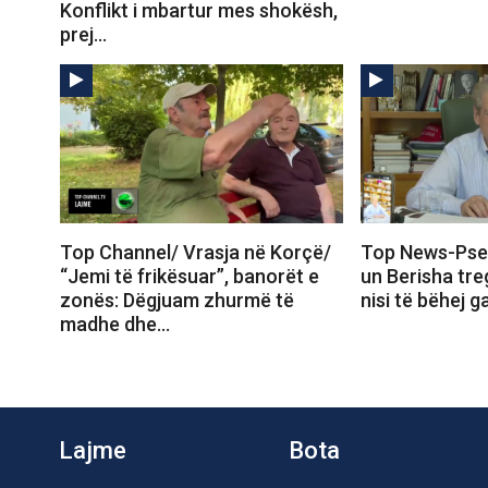
Konflikt i mbartur mes shokësh,
prej…
Top Channel/ Vrasja në Korçë/
Top News-Pse
“Jemi të frikësuar”, banorët e
un Berisha tr
zonës: Dëgjuam zhurmë të
nisi të bëhej 
madhe dhe…
Lajme
Bota