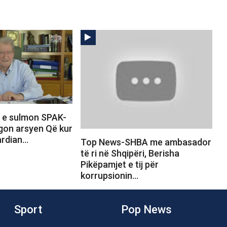
 e sulmon SPAK-
egon arsyen Që kur
gardian…
Top News-SHBA me ambasador
të ri në Shqipëri, Berisha
Pikëpamjet e tij për
korrupsionin…
Sport
Pop News