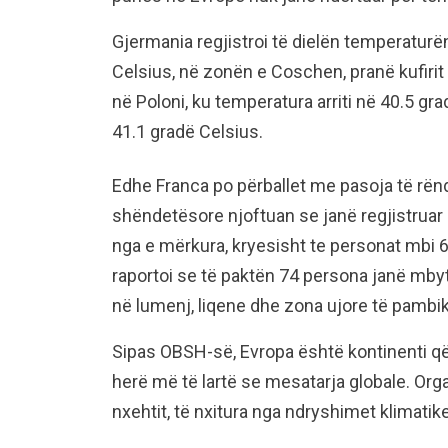
Gjermania regjistroi të dielën temperaturën
Celsius, në zonën e Coschen, pranë kufiri
në Poloni, ku temperatura arriti në 40.5 g
41.1 gradë Celsius.
Edhe Franca po përballet me pasoja të rënda
shëndetësore njoftuan se janë regjistrua
nga e mërkura, kryesisht te personat mbi 
raportoi se të paktën 74 persona janë mbytu
në lumenj, liqene dhe zona ujore të pambi
Sipas OBSH-së, Evropa është kontinenti që
herë më të lartë se mesatarja globale. Org
nxehtit, të nxitura nga ndryshimet klimatik