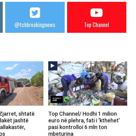
@tchbreakingnews
Top Channel
jarret, shtatë
Top Channel/ Hodhi 1 milion
Flakët jashtë
euro në plehra, fati i ‘kthehet’
allakastër,
pasi kontrolloi 6 mln ton
tos
mbeturina