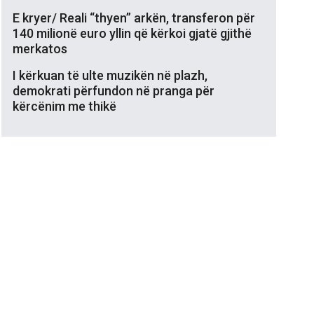
E kryer/ Reali “thyen” arkën, transferon për
140 milionë euro yllin që kërkoi gjatë gjithë
merkatos
I kërkuan të ulte muzikën në plazh,
demokrati përfundon në pranga për
kërcënim me thikë