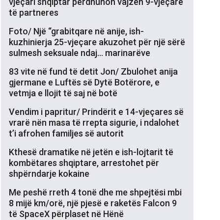
vjeçari shqiptar përdhunon vajzën 9-vjeçare
të partneres
Foto/ Një “grabitqare në anije, ish-
kuzhinierja 25-vjeçare akuzohet për një sërë
sulmesh seksuale ndaj… marinarëve
83 vite në fund të detit Jon/ Zbulohet anija
gjermane e Luftës së Dytë Botërore, e
vetmja e llojit të saj në botë
Vendim i papritur/ Prindërit e 14-vjeçares së
vrarë nën masa të rrepta sigurie, i ndalohet
t’i afrohen familjes së autorit
Kthesë dramatike në jetën e ish-lojtarit të
kombëtares shqiptare, arrestohet për
shpërndarje kokaine
Me peshë rreth 4 tonë dhe me shpejtësi mbi
8 mijë km/orë, një pjesë e raketës Falcon 9
të SpaceX përplaset në Hënë