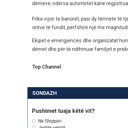
dëmeve, ndërsa autoritetet kanë regjistru
Frika vijon te banorët, pasi dy tërmete të t
orëve të fundit, përfshirë një me magnitud
Ekipet e emergjencës dhe organizatat huma
dëmet dhe për të ndihmuar familjet e prek
Top Channel
SONDAZH
Pushimet tuaja këtë vit?
Në Shqipëri
Jashtë vendit