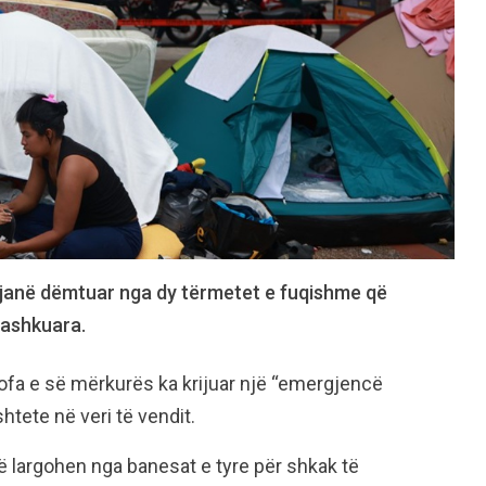
 janë dëmtuar nga dy tërmetet e fuqishme që
Bashkuara.
ofa e së mërkurës ka krijuar një “emergjencë
htete në veri të vendit.
ë largohen nga banesat e tyre për shkak të