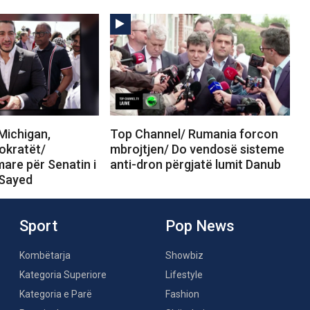
Michigan,
Top Channel/ Rumania forcon
okratët/
mbrojtjen/ Do vendosë sisteme
are për Senatin i
anti-dron përgjatë lumit Danub
-Sayed
Sport
Pop News
Kombëtarja
Showbiz
Kategoria Superiore
Lifestyle
Kategoria e Parë
Fashion