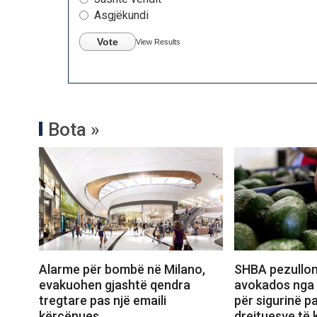
Asgjëkundi
Vote
View Results
Bota »
Alarme për bombë në Milano,
SHBA pezullon
evakuohen gjashtë qendra
avokados nga 
tregtare pas një emaili
për sigurinë pa
kërcënues
drejtuesve të k