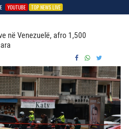
E
YOUTUBE
TOP NEWS LIVE
e në Venezuelë, afro 1,500
uara