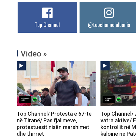
Top Channel
@topchannelalbania
Video »
Top Channel/ Protesta e 67-të
Top Channel/ Z
në Tiranë/ Pas fjalimeve,
vatra aktive/ 
protestuesit nisën marshimet
kontrollit në M
dhe thirrjet
kalojnë në Pa