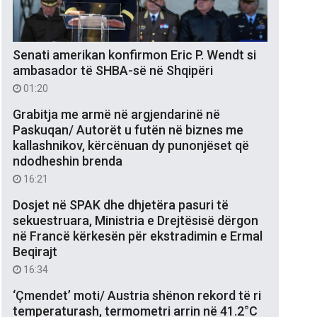
Senati amerikan konfirmon Eric P. Wendt si
ambasador të SHBA-së në Shqipëri
01:20
Grabitja me armë në argjendarinë në
Paskuqan/ Autorët u futën në biznes me
kallashnikov, kërcënuan dy punonjëset që
ndodheshin brenda
16:21
Dosjet në SPAK dhe dhjetëra pasuri të
sekuestruara, Ministria e Drejtësisë dërgon
në Francë kërkesën për ekstradimin e Ermal
Beqirajt
16:34
‘Çmendet’ moti/ Austria shënon rekord të ri
temperaturash, termometri arrin në 41.2°C