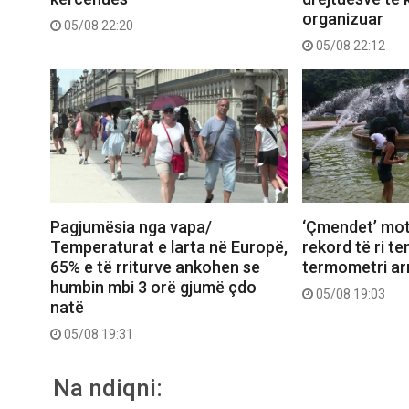
organizuar
05/08 22:20
05/08 22:12
Pagjumësia nga vapa/
‘Çmendet’ mot
Temperaturat e larta në Europë,
rekord të ri t
65% e të rriturve ankohen se
termometri arr
humbin mbi 3 orë gjumë çdo
05/08 19:03
natë
05/08 19:31
Na ndiqni: