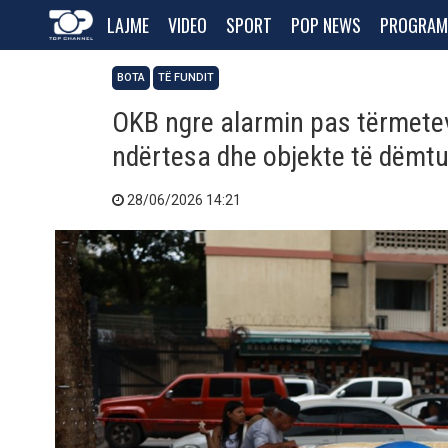
LAJME
VIDEO
SPORT
POP NEWS
PROGRAM
BOTA
TË FUNDIT
OKB ngre alarmin pas tërmetev
ndërtesa dhe objekte të dëmt
28/06/2026 14:21