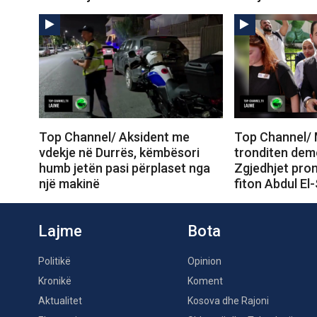
Top Channel/ Aksident me
Top Channel/ 
vdekje në Durrës, këmbësori
tronditen dem
humb jetën pasi përplaset nga
Zgjedhjet prom
një makinë
fiton Abdul El
Lajme
Bota
Politikë
Opinion
Kronikë
Koment
Aktualitet
Kosova dhe Rajoni