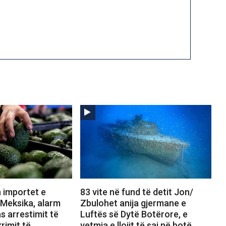
 importet e
83 vite në fund të detit Jon/
Meksika, alarm
Zbulohet anija gjermane e
s arrestimit të
Luftës së Dytë Botërore, e
rimit të
vetmja e llojit të saj në botë