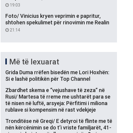
19:03
Foto/ Vinicius kryen veprimin e papritur,
shtohen spekulimet për rinovimin me Realin
21:14
Më të lexuarat
Grida Duma rrëfen bisedën me Lori Hoxhën:
Si e lashë politikën për Top Channel
Zbardhet skema e “vejushave të zeza” në
Rusi/ Martesa të rreme me ushtarët para se
të nisen në luftë, arsyeja: Përfitimi i miliona
rublave si kompensim në rast vdekjeje
Tronditëse në Greqi/ E detyroi të flinte me të
nën kërcënimin se do t’i vriste familjarët, 41-