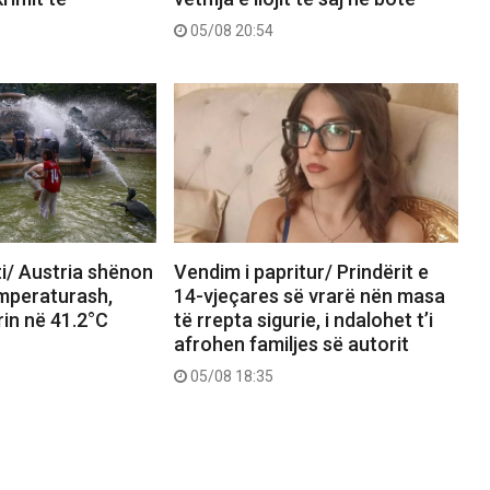
05/08 20:54
i/ Austria shënon
Vendim i papritur/ Prindërit e
emperaturash,
14-vjeçares së vrarë nën masa
in në 41.2°C
të rrepta sigurie, i ndalohet t’i
afrohen familjes së autorit
05/08 18:35