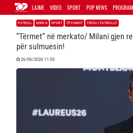
LAJME
VIDEO
SPORT
POP NEWS
PROGRAM
FUTBOLL
SERIE A
SPORT
TË FUNDIT
TREGU I FUTBOLLIT
“Tërmet” në merkato/ Milani gjen regj
për sulmuesin!
26/06/2026 11:50