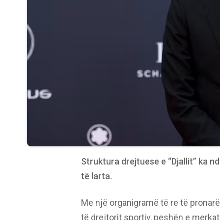
Struktura drejtuese e “Djallit” ka 
të larta.
Me një organigramë të re të pronarëve
të drejtorit sportiv, peshën e merka