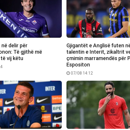
 në delir për
Gjigantët e Anglisë futen n
non: Të gjithë më
talentin e Interit, zikaltrit 
të vij këtu
çmimin marramendës për P
Espositon
24
07/08 14:12