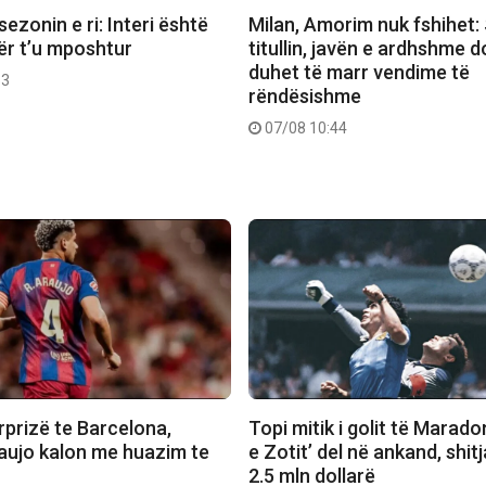
sezonin e ri: Interi është
Milan, Amorim nuk fshihet
ër t’u mposhtur
titullin, javën e ardhshme d
duhet të marr vendime të
53
rëndësishme
07/08 10:44
rprizë te Barcelona,
Topi mitik i golit të Marado
aujo kalon me huazim te
e Zotit’ del në ankand, shit
2.5 mln dollarë