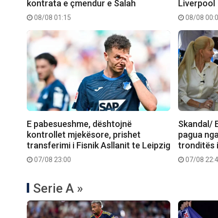
kontrata e çmendur e Salah
Liverpool
08/08 01:15
08/08 00:
E pabesueshme, dështojnë
Skandal/ E
kontrollet mjekësore, prishet
pagua nga
transferimi i Fisnik Asllanit te Leipzig
tronditës 
07/08 23:00
07/08 22:
Serie A »