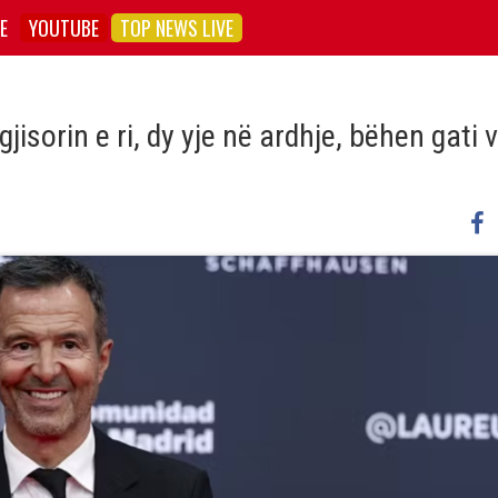
E
YOUTUBE
TOP NEWS LIVE
isorin e ri, dy yje në ardhje, bëhen gati 