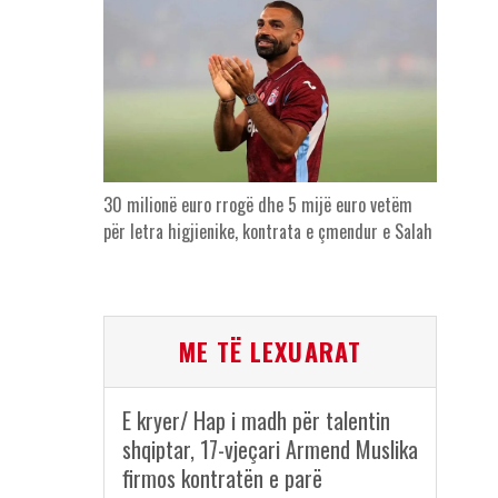
30 milionë euro rrogë dhe 5 mijë euro vetëm
për letra higjienike, kontrata e çmendur e Salah
ME TË LEXUARAT
E kryer/ Hap i madh për talentin
shqiptar, 17-vjeçari Armend Muslika
firmos kontratën e parë