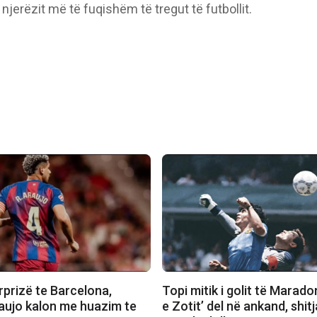
erëzit më të fuqishëm të tregut të futbollit.
rprizë te Barcelona,
Topi mitik i golit të Marado
aujo kalon me huazim te
e Zotit’ del në ankand, shit