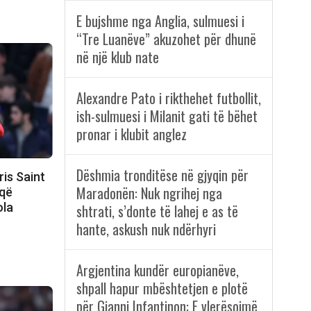
E bujshme nga Anglia, sulmuesi i
“Tre Luanëve” akuzohet për dhunë
në një klub nate
Alexandre Pato i rikthehet futbollit,
ish-sulmuesi i Milanit gati të bëhet
pronar i klubit anglez
Dëshmia tronditëse në gjyqin për
ris Saint
Maradonën: Nuk ngrihej nga
 që
ola
shtrati, s’donte të lahej e as të
hante, askush nuk ndërhyri
Argjentina kundër europianëve,
shpall hapur mbështetjen e plotë
për Gianni Infantinon: E vlerësojmë