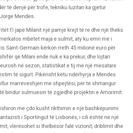
ër të denjë për trofe, tekniku luzitan ka gjetur
n Jorge Mendes.
et t’i japë Milanit një pamje krejt të re dhe një theks
i merkatos mbetet maja e sulmit, aty ku emri më i
ris Saint-Germain kërkon rreth 45 milionë euro për
hifër që Milani ende nuk e ka prekur, dhe lojtari
 eurosh në sezon, statistikat e tij me një mesatare
vestim të sigurt. Pikërisht këtu ndërhyrja e Mendes
yllur marrëveshjen me shpejtësi, për të shmangur
 të bindur sulmuesin të zgjedhë projektin e Amorimit.
dëshiron me çdo kusht rikthimin e një bashkëpunimi
ntazisti i Sportingut të Lisbonës, i cili është në një
t, vlerësohet si thelbësor falë vizionit, driblimit dhe