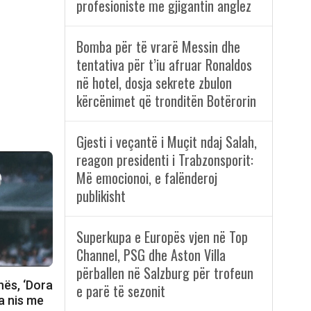
profesioniste me gjigantin anglez
Bomba për të vrarë Messin dhe
tentativa për t’iu afruar Ronaldos
në hotel, dosja sekrete zbulon
kërcënimet që tronditën Botërorin
Gjesti i veçantë i Muçit ndaj Salah,
reagon presidenti i Trabzonsporit:
Më emocionoi, e falënderoj
publikisht
Superkupa e Europës vjen në Top
Channel, PSG dhe Aston Villa
përballen në Salzburg për trofeun
nës, ‘Dora
e parë të sezonit
ja nis me