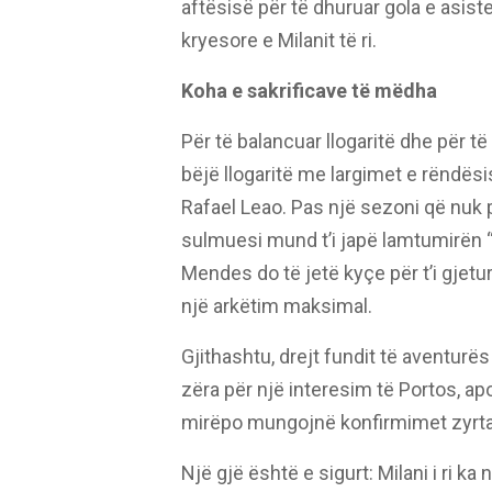
aftësisë për të dhuruar gola e asis
kryesore e Milanit të ri.
Koha e sakrificave të mëdha
Për të balancuar llogaritë dhe për t
bëjë llogaritë me largimet e rëndësis
Rafael Leao. Pas një sezoni që nuk 
sulmuesi mund t’i japë lamtumirën “
Mendes do të jetë kyçe për t’i gjetur
një arkëtim maksimal.
Gjithashtu, drejt fundit të aventur
zëra për një interesim të Portos, a
mirëpo mungojnë konfirmimet zyrtar
Një gjë është e sigurt: Milani i ri k