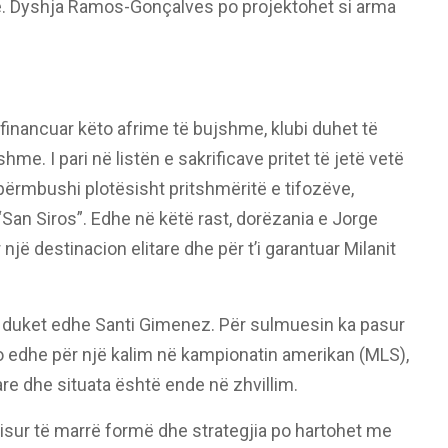
te. Dyshja Ramos-Gonçalves po projektohet si arma
ë financuar këto afrime të bujshme, klubi duhet të
hme. I pari në listën e sakrificave pritet të jetë vetë
përmbushi plotësisht pritshmëritë e tifozëve,
San Siros”. Edhe në këtë rast, dorëzania e Jorge
 një destinacion elitare dhe për t’i garantuar Milanit
ës duket edhe Santi Gimenez. Për sulmuesin ka pasur
po edhe për një kalim në kampionatin amerikan (MLS),
e dhe situata është ende në zhvillim.
a nisur të marrë formë dhe strategjia po hartohet me