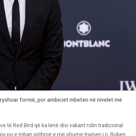
ndryshuar formë, por ambiciet mbeten në nivelet më
 të Red Bird që ka lënë disi vakant rolin tradicional
tos po e mban gjithnjë e më shumë trajneri i ri, Ruben