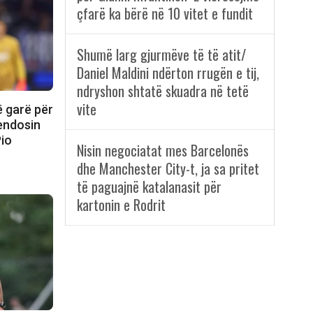
çfarë ka bërë në 10 vitet e fundit
Shumë larg gjurmëve të të atit/
Daniel Maldini ndërton rrugën e tij,
ndryshon shtatë skuadra në tetë
vite
ë garë për
vendosin
io
Nisin negociatat mes Barcelonës
dhe Manchester City-t, ja sa pritet
të paguajnë katalanasit për
kartonin e Rodrit