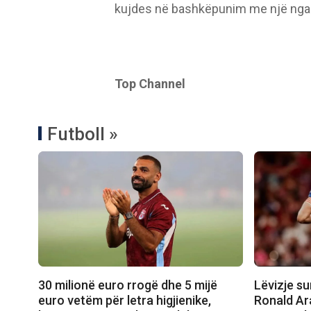
kujdes në bashkëpunim me një nga nj
Top Channel
Futboll »
30 milionë euro rrogë dhe 5 mijë
Lëvizje su
euro vetëm për letra higjienike,
Ronald Ar