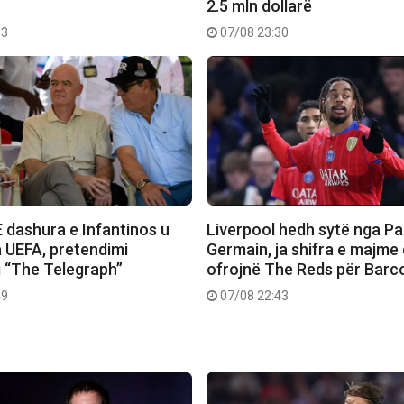
2.5 mln dollarë
03
07/08 23:30
 dashura e Infantinos u
Liverpool hedh sytë nga Pa
 UEFA, pretendimi
Germain, ja shifra e majme
i “The Telegraph”
ofrojnë The Reds për Barc
49
07/08 22:43