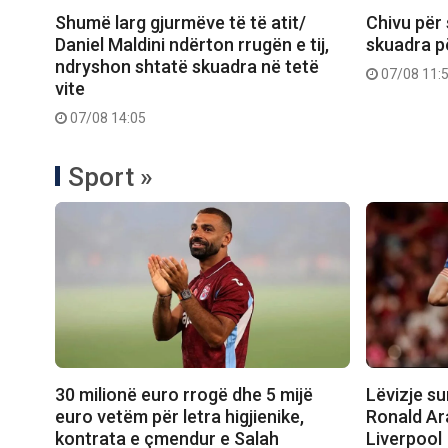
Shumë larg gjurmëve të të atit/
Chivu për 
Daniel Maldini ndërton rrugën e tij,
skuadra p
ndryshon shtatë skuadra në tetë
07/08 11:
vite
07/08 14:05
Sport »
30 milionë euro rrogë dhe 5 mijë
Lëvizje su
euro vetëm për letra higjienike,
Ronald Ar
kontrata e çmendur e Salah
Liverpool