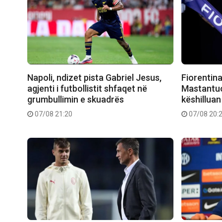
Napoli, ndizet pista Gabriel Jesus,
Fiorentina
agjenti i futbollistit shfaqet në
Mastantuo
grumbullimin e skuadrës
këshilluan 
07/08 21:20
07/08 20: