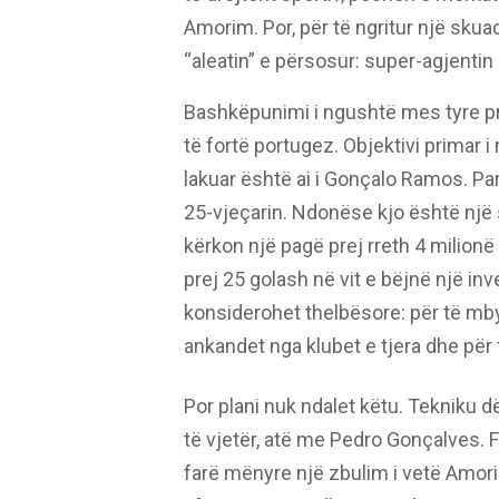
Amorim. Por, për të ngritur një skuad
“aleatin” e përsosur: super-agjenti
Bashkëpunimi i ngushtë mes tyre prit
të fortë portugez. Objektivi primar 
lakuar është ai i Gonçalo Ramos. Pa
25-vjeçarin. Ndonëse kjo është një s
kërkon një pagë prej rreth 4 milionë
prej 25 golash në vit e bëjnë një in
konsiderohet thelbësore: për të mb
ankandet nga klubet e tjera dhe për
Por plani nuk ndalet këtu. Tekniku 
të vjetër, atë me Pedro Gonçalves. Fa
farë mënyre një zbulim i vetë Amorimi