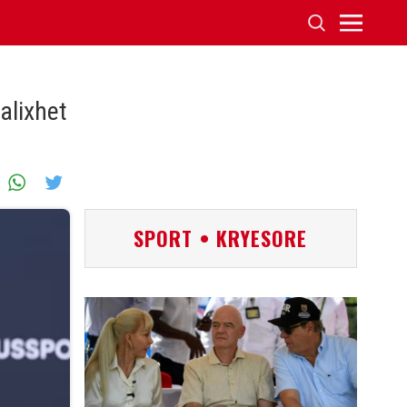
valixhet
SPORT • KRYESORE