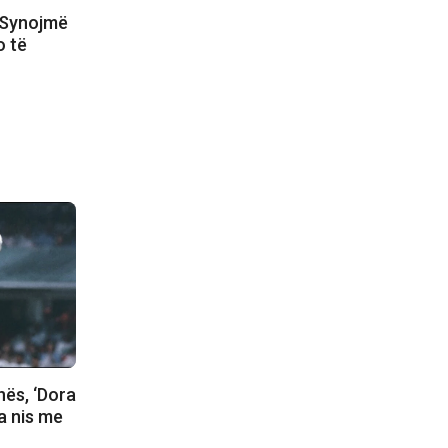
: Synojmë
o të
nës, ‘Dora
ja nis me