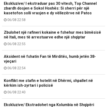
Ekskluzive/ I ekstraduar pas 30 vitesh, Top Channel
zbardh dosjen e Sokol Hoxhës: Si sherri për një
kasetofon solli vrasjen e dy vëllezërve në Patos
06/08 22:58
Zbulohet një rafineri kokaine e fshehur mes bimësisë
në Itali, mes të arrestuarve edhe një shqiptar
06/08 22:55
Aksident në fshatin Fan të Mirditës, humb jetën 38-
vjeçari
06/08 22:54
Konflikt me stafin e hotelit në Dhërmi, shpallet në
kërkim ish-zyrtari i policisë
06/08 22:40
Ekskluzive/ Ekstradohet nga Kolumbia në Shqipëri