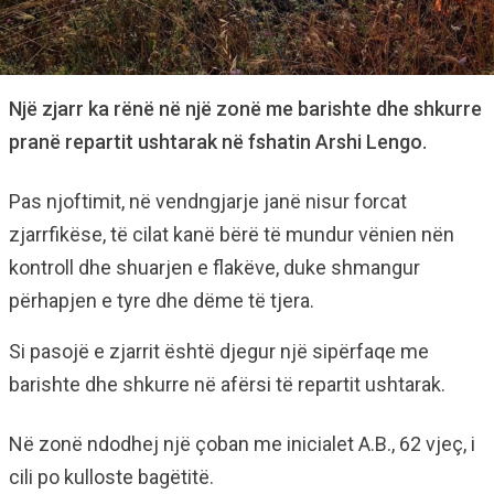
Një zjarr ka rënë në një zonë me barishte dhe shkurre
pranë repartit ushtarak në fshatin Arshi Lengo.
Pas njoftimit, në vendngjarje janë nisur forcat
zjarrfikëse, të cilat kanë bërë të mundur vënien nën
kontroll dhe shuarjen e flakëve, duke shmangur
përhapjen e tyre dhe dëme të tjera.
Si pasojë e zjarrit është djegur një sipërfaqe me
barishte dhe shkurre në afërsi të repartit ushtarak.
Në zonë ndodhej një çoban me inicialet A.B., 62 vjeç, i
cili po kulloste bagëtitë.