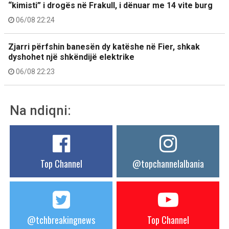
“kimisti” i drogës në Frakull, i dënuar me 14 vite burg
06/08 22:24
Zjarri përfshin banesën dy katëshe në Fier, shkak
dyshohet një shkëndijë elektrike
06/08 22:23
Na ndiqni:
Top Channel
@topchannelalbania
@tchbreakingnews
Top Channel