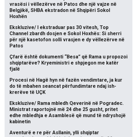
vrasësi i vëllezërve në Patos dhe një vajze në
Belgjikë, SHBA ekstradon në Shqipëri Sokol
Hoxhën
Ekskluzive/ I ekstraduar pas 30 vitesh, Top
Channel zbardh dosjen e Sokol Hoxhës: Si sherri
për një kasetofon solli vrasjen e dy vëllezërve në
Patos
Çfarë është dokumenti “Besa” që Rama u propozoi
shqiptarëve? Kryeministri e shpjegon me katër
fjalë
Procesi në Hagë hyn në fazën vendimtare, ja kur
do të mbahen seancat përfundimtare ndaj ish-
krerëve të UÇK
Ekskluzive/ Rama mbledh Qeverinë në Pogradec.
Ministrat raportojnë më 24 dhe 25 gusht, pritet
edhe mbledhja e Asamblesë që mund të ndryshojë
kabinetin
Aventurë e re për Asllanin, ylli shqiptar