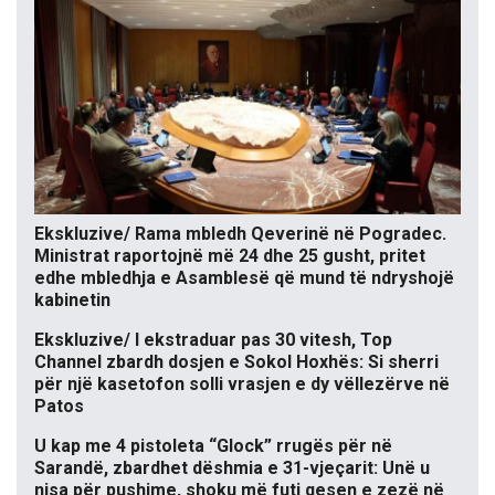
Ekskluzive/ Rama mbledh Qeverinë në Pogradec.
Ministrat raportojnë më 24 dhe 25 gusht, pritet
edhe mbledhja e Asamblesë që mund të ndryshojë
kabinetin
Ekskluzive/ I ekstraduar pas 30 vitesh, Top
Channel zbardh dosjen e Sokol Hoxhës: Si sherri
për një kasetofon solli vrasjen e dy vëllezërve në
Patos
U kap me 4 pistoleta “Glock” rrugës për në
Sarandë, zbardhet dëshmia e 31-vjeçarit: Unë u
nisa për pushime, shoku më futi qesen e zezë në