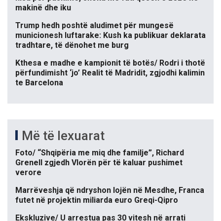
makinë dhe iku
Trump hedh poshtë aludimet për mungesë
municionesh luftarake: Kush ka publikuar deklarata
tradhtare, të dënohet me burg
Kthesa e madhe e kampionit të botës/ Rodri i thotë
përfundimisht ‘jo’ Realit të Madridit, zgjodhi kalimin
te Barcelona
Më të lexuarat
Foto/ “Shqipëria me miq dhe familje”, Richard
Grenell zgjedh Vlorën për të kaluar pushimet
verore
Marrëveshja që ndryshon lojën në Mesdhe, Franca
futet në projektin miliarda euro Greqi-Qipro
Ekskluzive/ U arrestua pas 30 vitesh në arrati