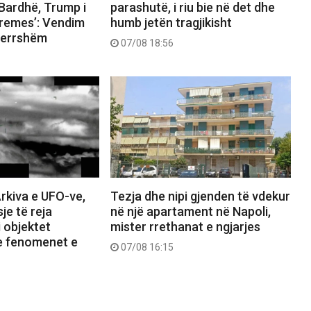
Bardhë, Trump i
parashutë, i riu bie në det dhe
premes’: Vendim
humb jetën tragjikisht
tmerrshëm
07/08 18:56
rkiva e UFO-ve,
Tezja dhe nipi gjenden të vdekur
je të reja
në një apartament në Napoli,
 objektet
mister rrethanat e ngjarjes
e fenomenet e
07/08 16:15