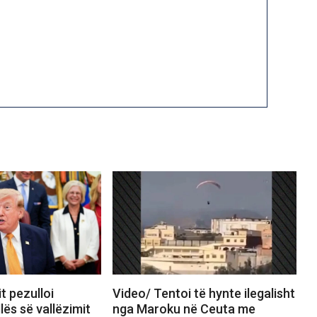
t pezulloi
Video/ Tentoi të hynte ilegalisht
lës së vallëzimit
nga Maroku në Ceuta me