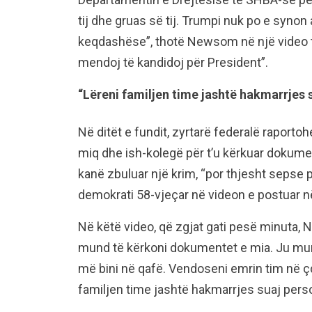
tij dhe gruas së tij. Trumpi nuk po e synon
keqdashëse”, thotë Newsom në një video t
mendoj të kandidoj për President”.
“Lëreni familjen time jashtë hakmarrjes 
Në ditët e fundit, zyrtarë federalë raportohe
miq dhe ish-kolegë për t’u kërkuar dokumen
kanë zbuluar një krim, “por thjesht sepse po
demokrati 58-vjeçar në videon e postuar n
Në këtë video, që zgjat gati pesë minuta, 
mund të kërkoni dokumentet e mia. Ju mu
më bini në qafë. Vendoseni emrin tim në çd
familjen time jashtë hakmarrjes suaj perso