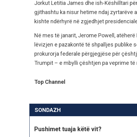
Jorkut Letitia James dhe ish-Këshilltari p
gjithashtu ka nisur hetime ndaj zyrtarëve 
kishte ndërhyrë në zgjedhjet presidenciale
Në mes të janarit, Jerome Powell, atëherë 
lëvizjen e pazakontë të shpalljes publike se 
prokurorja federale përgjegjëse për çështje
Trumpit – e mbylli çështjen pa veprime t
Top Channel
SONDAZH
Pushimet tuaja këtë vit?