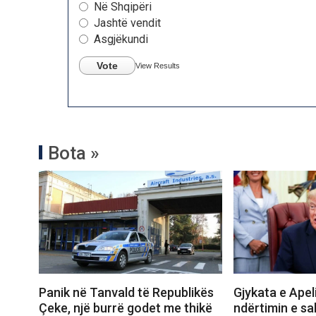
Në Shqipëri
Jashtë vendit
Asgjëkundi
Vote
View Results
Bota »
Panik në Tanvald të Republikës
Gjykata e Apeli
Çeke, një burrë godet me thikë
ndërtimin e sal