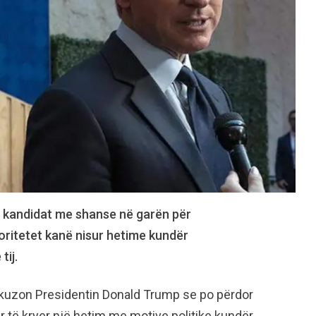
 kandidat me shanse në garën për
ritetet kanë nisur hetime kundër
tij.
akuzon Presidentin Donald Trump se po përdor
 të kryer një hetim me motive politike kundër