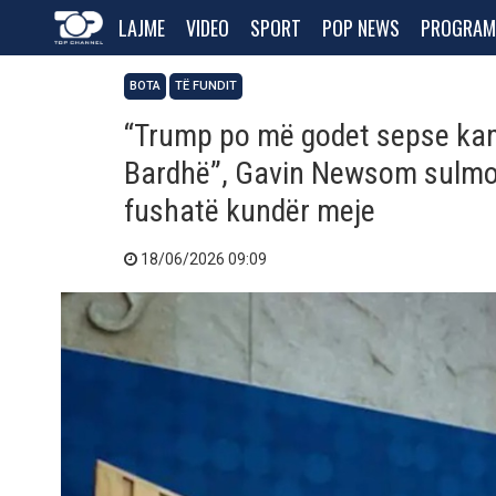
LAJME
VIDEO
SPORT
POP NEWS
PROGRAM
BOTA
TË FUNDIT
“Trump po më godet sepse kam
Bardhë”, Gavin Newsom sulmon
fushatë kundër meje
18/06/2026 09:09