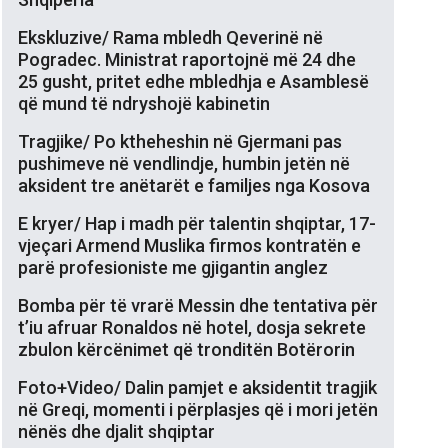
Ekskluzive/ Rama mbledh Qeverinë në
Pogradec. Ministrat raportojnë më 24 dhe
25 gusht, pritet edhe mbledhja e Asamblesë
që mund të ndryshojë kabinetin
Tragjike/ Po ktheheshin në Gjermani pas
pushimeve në vendlindje, humbin jetën në
aksident tre anëtarët e familjes nga Kosova
E kryer/ Hap i madh për talentin shqiptar, 17-
vjeçari Armend Muslika firmos kontratën e
parë profesioniste me gjigantin anglez
Bomba për të vrarë Messin dhe tentativa për
t’iu afruar Ronaldos në hotel, dosja sekrete
zbulon kërcënimet që tronditën Botërorin
Foto+Video/ Dalin pamjet e aksidentit tragjik
në Greqi, momenti i përplasjes që i mori jetën
nënës dhe djalit shqiptar