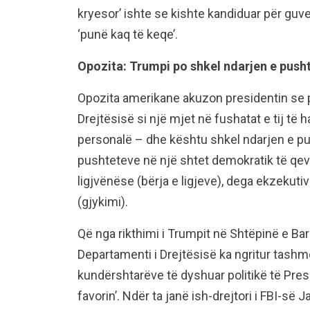
kryesor’ ishte se kishte kandiduar për guv
‘punë kaq të keqe’.
Opozita: Trumpi po shkel ndarjen e push
Opozita amerikane akuzon presidentin se 
Drejtësisë si një mjet në fushatat e tij të
personalë – dhe kështu shkel ndarjen e pus
pushteteve në një shtet demokratik të qeve
ligjvënëse (bërja e ligjeve), dega ekzekut
(gjykimi).
Që nga rikthimi i Trumpit në Shtëpinë e Ba
Departamenti i Drejtësisë ka ngritur tas
kundërshtarëve të dyshuar politikë të Pre
favorin’. Ndër ta janë ish-drejtori i FBI-s