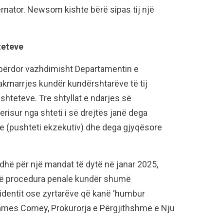
ernator. Newsom kishte bërë sipas tij një
teteve
përdor vazhdimisht Departamentin e
 hakmarrjes kundër kundërshtarëve të tij
hteteve. Tre shtyllat e ndarjes së
risur nga shteti i së drejtës janë dega
ive (pushteti ekzekutiv) dhe dega gjyqësore
rdhë për një mandat të dytë në janar 2025,
hmë procedura penale kundër shumë
sidentit ose zyrtarëve që kanë ‘humbur
ë James Comey, Prokurorja e Përgjithshme e Nju