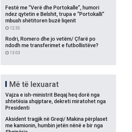
Festë me “Verë dhe Portokalle”, humori
ndez qytetin e Belshit, trupa e “Portokalli”
mbush shëtitoren buzë liqenit
12:35
Rodri, Romero dhe jo vetëm/ Çfarë po
ndodh me transferimet e futbollistëve?
13:03
Më të lexuarat
Vajza e ish-ministrit Beqaj heq dorë nga
shtetësia shqiptare, dekreti miratohet nga
Presidenti
Aksident tragjik në Greqi/ Makina përplaset
me kamionin, humbin jetën nënë e bir nga
Shqipëria