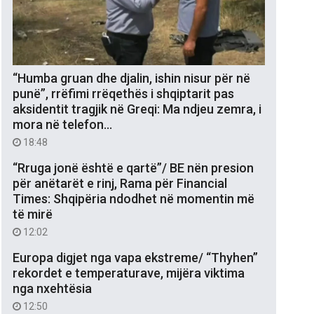
“Humba gruan dhe djalin, ishin nisur për në
punë”, rrëfimi rrëqethës i shqiptarit pas
aksidentit tragjik në Greqi: Ma ndjeu zemra, i
mora në telefon…
18:48
“Rruga jonë është e qartë”/ BE nën presion
për anëtarët e rinj, Rama për Financial
Times: Shqipëria ndodhet në momentin më
të mirë
12:02
Europa digjet nga vapa ekstreme/ “Thyhen”
rekordet e temperaturave, mijëra viktima
nga nxehtësia
12:50