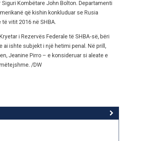
ër Siguri Kombëtare John Bolton. Departamenti
amerikanë që kishin konkluduar se Rusia
 të vitit 2016 në SHBA.
Kryetar i Rezervës Federale të SHBA-së, bëri
ai ishte subjekt i një hetimi penal. Në prill,
n, Jeanine Pirro – e konsideruar si aleate e
ë mëtejshme. /DW