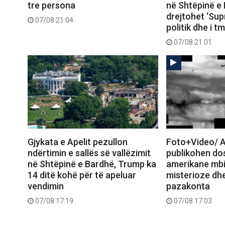
tre persona
në Shtëpinë e 
drejtohet ‘Su
07/08 21:04
politik dhe i 
07/08 21:01
Gjykata e Apelit pezullon
Foto+Video/ A
ndërtimin e sallës së vallëzimit
publikohen dos
në Shtëpinë e Bardhë, Trump ka
amerikane mbi
14 ditë kohë për të apeluar
misterioze dh
vendimin
pazakonta
07/08 17:19
07/08 17:03