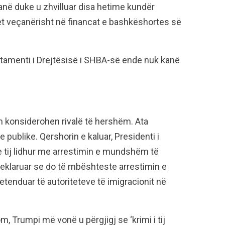
anë duke u zhvilluar disa hetime kundër
t veçanërisht në financat e bashkëshortes së
tamenti i Drejtësisë i SHBA-së ende nuk kanë
konsiderohen rivalë të hershëm. Ata
 publike. Qershorin e kaluar, Presidenti i
 tij lidhur me arrestimin e mundshëm të
 deklaruar se do të mbështeste arrestimin e
tenduar të autoriteteve të imigracionit në
m, Trumpi më vonë u përgjigj se ‘krimi i tij