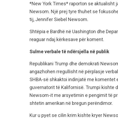
*New York Times* raporton se aktualisht j
Newsom. Një prej tyre thuhet se fokusohe
tij, Jennifer Siebel Newsom.
Shtëpia e Bardhë në Uashington dhe Depar
reaguar ndaj kërkesave për koment.
Sulme verbale të ndërsjella në publik
Republikani Trump dhe demokrati Newsom 
angazhohen rregullisht në përplasje verbale
SHBA-së shkaktoi indinjatë me komentet e
guvernatorit të Kalifornisë. Trumpi kishte
Newsom-it me arsyetimin e pengimit të pre
shtetin amerikan në bregun perëndimor.
Kur u pyet se cilin krim kishte kryer Newso