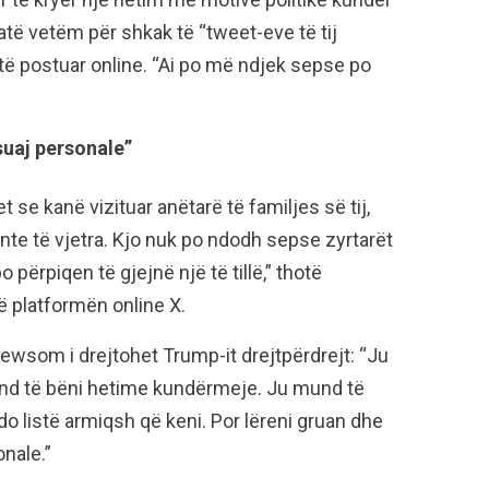
 atë vetëm për shkak të “tweet-eve të tij
ë postuar online. “Ai po më ndjek sepse po
suaj personale”
t se kanë vizituar anëtarë të familjes së tij,
te të vjetra. Kjo nuk po ndodh sepse zyrtarët
 përpiqen të gjejnë një të tillë,” thotë
ë platformën online X.
Newsom i drejtohet Trump-it drejtpërdrejt: “Ju
nd të bëni hetime kundërmeje. Ju mund të
o listë armiqsh që keni. Por lëreni gruan dhe
nale.”