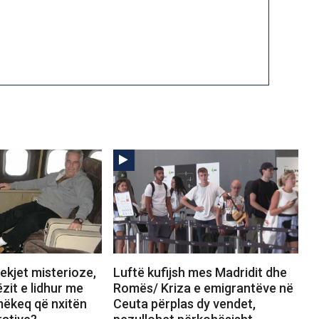
ekjet misterioze,
Luftë kufijsh mes Madridit dhe
zit e lidhur me
Romës/ Kriza e emigrantëve në
mëkeq që nxitën
Ceuta përplas dy vendet,