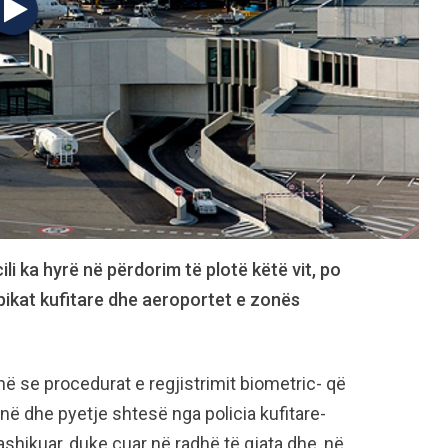
 cili ka hyrë në përdorim të plotë këtë vit, po
 pikat kufitare dhe aeroportet e zonës
ë se procedurat e regjistrimit biometric- që
inë dhe pyetje shtesë nga policia kufitare-
hikuar, duke çuar në radhë të gjata dhe, në