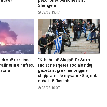
rative?
pezullohet përkohësisht
Shengeni
08/08 13:47
 dronë ukrainas
“Kthehu në Shqipëri”/ Sulm
 rafineria e naftës,
racist në rrjetet sociale ndaj
rsona
gazetarit grek me origjinë
shqiptare: Je mysafir këtu, nuk
duhet të flasësh
08/08 10:07