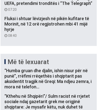
UEFA, pretendimi tronditës i “The Telegraph”
07:20
Fluksi i shtuar lëvizjesh në pikën kufitare të
Morinit, në 12 orë regjistrohen mbi 41 mijë
hyrje
08:40
Më të lexuarat
“Humba gruan dhe djalin, ishin nisur për në
punë”, rrëfimi rrëqethës i shqiptarit pas
aksidentit tragjik në Greqi: Ma ndjeu zemra, i
mora në telefon…
“Kthehu në Shqipëri”/ Sulm racist në rrjetet
sociale ndaj gazetarit grek me origjinë
shqiptare: Je mysafir këtu, nuk duhet të