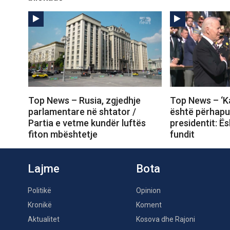
Top News – Rusia, zgjedhje
Top News – ‘Ka
parlamentare në shtator /
është përhapur’ 
Partia e vetme kundër luftës
presidentit: Ë
fiton mbështetje
fundit
Lajme
Bota
Politikë
Opinion
Kronikë
Koment
Aktualitet
Kosova dhe Rajoni