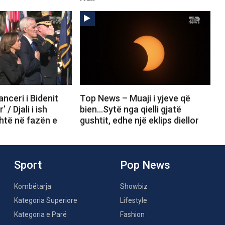
nceri i Bidenit
Top News – Muaji i yjeve që
/ Djali i ish
bien…Sytë nga qielli gjatë
shtë në fazën e
gushtit, edhe një eklips diellor
Sport
Pop News
Kombëtarja
Showbiz
Kategoria Superiore
Lifestyle
Kategoria e Parë
Fashion