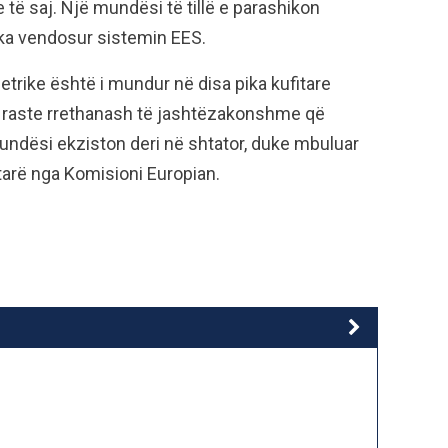
ë saj. Një mundësi të tillë e parashikon
 ka vendosur sistemin EES.
trike është i mundur në disa pika kufitare
ë raste rrethanash të jashtëzakonshme që
mundësi ekziston deri në shtator, duke mbuluar
rtarë nga Komisioni Europian.