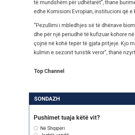
të mundshëm për udhëtarët”, thane burime t
edhe Komisioni Evropian, institucioni që e
“Pezullimi i mbledhjes së të dhënave biome
dhe për një periudhë të kufizuar kohore n
çojnë në kohë tepër të gjata pritjeje. Kjo 
kulmin e sezonit turistik veror”, thanë nzy
Top Channel
SONDAZH
Pushimet tuaja këtë vit?
Në Shqipëri