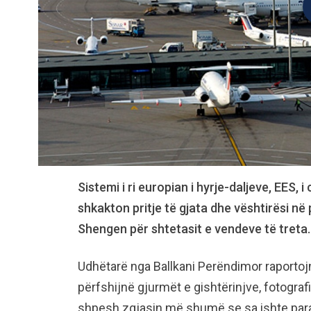
Sistemi i ri europian i hyrje-daljeve, EES, i
shkakton pritje të gjata dhe vështirësi në
Shengen për shtetasit e vendeve të treta.
Udhëtarë nga Ballkani Perëndimor raportojn
përfshijnë gjurmët e gishtërinjve, fotograf
shpesh zgjasin më shumë se sa ishte paras