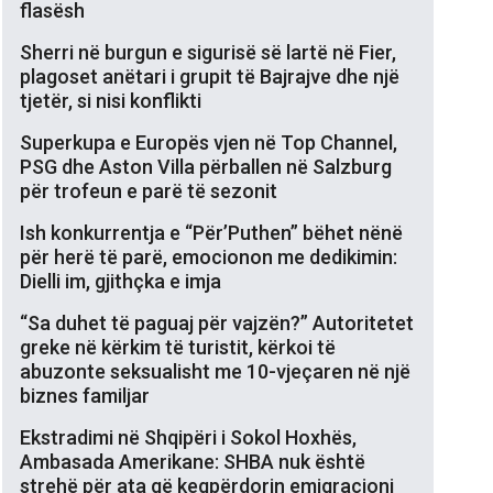
flasësh
Sherri në burgun e sigurisë së lartë në Fier,
plagoset anëtari i grupit të Bajrajve dhe një
tjetër, si nisi konflikti
Superkupa e Europës vjen në Top Channel,
PSG dhe Aston Villa përballen në Salzburg
për trofeun e parë të sezonit
Ish konkurrentja e “Për’Puthen” bëhet nënë
për herë të parë, emocionon me dedikimin:
Dielli im, gjithçka e imja
“Sa duhet të paguaj për vajzën?” Autoritetet
greke në kërkim të turistit, kërkoi të
abuzonte seksualisht me 10-vjeçaren në një
biznes familjar
Ekstradimi në Shqipëri i Sokol Hoxhës,
Ambasada Amerikane: SHBA nuk është
strehë për ata që keqpërdorin emigracioni