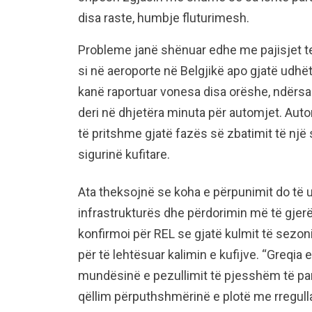
disa raste, humbje fluturimesh.
Probleme janë shënuar edhe me pajisjet te
si në aeroporte në Belgjikë apo gjatë udhë
kanë raportuar vonesa disa orëshe, ndërsa n
deri në dhjetëra minuta për automjet. Auto
të pritshme gjatë fazës së zbatimit të një 
sigurinë kufitare.
Ata theksojnë se koha e përpunimit do të 
infrastrukturës dhe përdorimin më të gjerë 
konfirmoi për REL se gjatë kulmit të sezoni
për të lehtësuar kalimin e kufijve. “Greqi
mundësinë e pezullimit të pjesshëm të pa
qëllim përputhshmërinë e plotë me rregulla