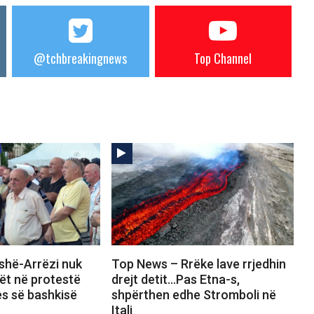
@tchbreakingnews
Top Channel
shë-Arrëzi nuk
Top News – Rrëke lave rrjedhin
ët në protestë
drejt detit…Pas Etna-s,
es së bashkisë
shpërthen edhe Stromboli në
Itali