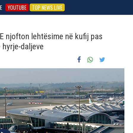
E
YOUTUBE
TOP NEWS LIVE
E njofton lehtësime në kufij pas
 hyrje-daljeve