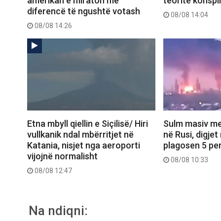
amerikan e miraton me
teoritë konspi
diferencë të ngushtë votash
08/08 14:04
08/08 14:26
Etna mbyll qiellin e Siçilisë/ Hiri
Sulm masiv me
vullkanik ndal mbërritjet në
në Rusi, digjet
Katania, nisjet nga aeroporti
plagosen 5 pe
vijojnë normalisht
08/08 10:33
08/08 12:47
Na ndiqni: