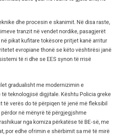
knike dhe procesin e skanimit. Në disa raste,
timeve tranzit në vendet nordike, pasagjerët
ë pikat kufitare tokësore pritjet kanë arritur
ritetet evropiane thonë se këto vështirësi janë
sistemi të ri dhe se EES synon të rrisë
ulet gradualisht me modernizimin e
të teknologjisë digjitale. Kështu Policia greke
t të verës do të përpiqen të jenë më fleksibil
a e përdor në mënyrë të përgjegjshme
rashikuar nga korniza përkatëse të BE-së, me
t, por edhe ofrimin e shërbimit sa më të mirë