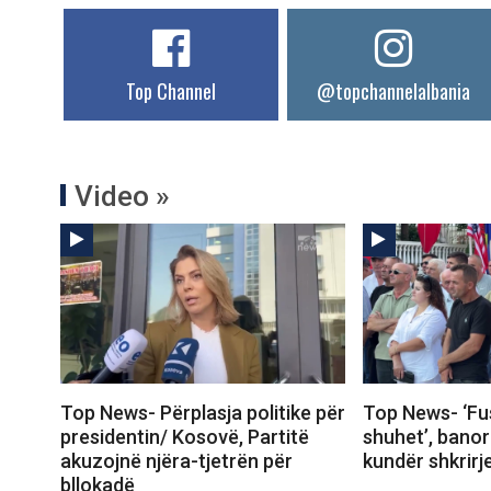
Top Channel
@topchannelalbania
Video »
Top News- Përplasja politike për
Top News- ‘Fu
presidentin/ Kosovë, Partitë
shuhet’, banor
akuzojnë njëra-tjetrën për
kundër shkrirj
bllokadë