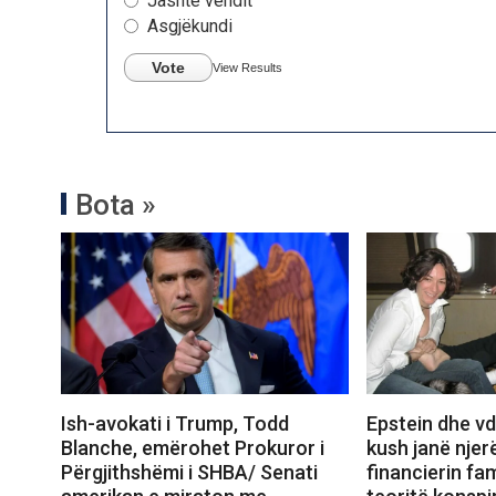
Jashtë vendit
Asgjëkundi
Vote
View Results
Bota »
Ish-avokati i Trump, Todd
Epstein dhe vd
Blanche, emërohet Prokuror i
kush janë njerë
Përgjithshëmi i SHBA/ Senati
financierin fa