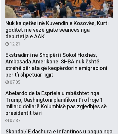
Nuk ka qetësi në Kuvendin e Kosovës, Kurti
goditet me vezë gjatë seancës nga
deputetja e AAK
12:21
Ekstradimi në Shqipëri i Sokol Hoxhës,
Ambasada Amerikane: SHBA nuk është
strehë për ata që keqpërdorin emigracioni
për t’i shpëtuar ligjit
07:05
Abelardo de la Espriela u mbështet nga
Trump, Uashingtoni planifikon t’i ofrojë 1
miliard dollarë Kolumbisë pas zgjedhjes së
presidentit të ri
07:37
Skandal/ E dashura e Infantinos u pagua nga