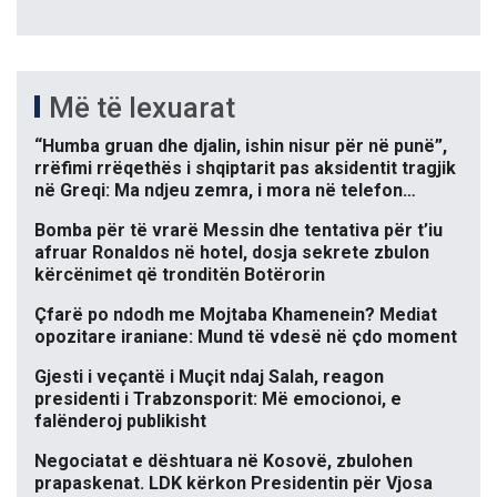
Më të lexuarat
“Humba gruan dhe djalin, ishin nisur për në punë”,
rrëfimi rrëqethës i shqiptarit pas aksidentit tragjik
në Greqi: Ma ndjeu zemra, i mora në telefon…
Bomba për të vrarë Messin dhe tentativa për t’iu
afruar Ronaldos në hotel, dosja sekrete zbulon
kërcënimet që tronditën Botërorin
Çfarë po ndodh me Mojtaba Khamenein? Mediat
opozitare iraniane: Mund të vdesë në çdo moment
Gjesti i veçantë i Muçit ndaj Salah, reagon
presidenti i Trabzonsporit: Më emocionoi, e
falënderoj publikisht
Negociatat e dështuara në Kosovë, zbulohen
prapaskenat. LDK kërkon Presidentin për Vjosa