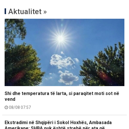
Aktualitet »
Shi dhe temperatura të larta, si paraqitet moti sot në
vend
08/08 07:57
Ekstradimi në Shqipëri i Sokol Hoxhës, Ambasada
Amerikane: SHBA nuk është strehë për ata që