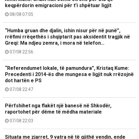
keqpërdorin emigracioni për t’i shpëtuar ligjit
08/08 07:05
“Humba gruan dhe djalin, ishin nisur për në punë”,
rrëfimi rrëqethës i shqiptarit pas aksidentit tragjik në
Greqi: Ma ndjeu zemra, i mora në telefon…
07/08 22:56
“Referendumet lokale, të pamundura”, Kristaq Kume:
Precedenti i 2014-ës dhe mungesa e ligjit nuk rrëzojnë
dot hartën e PS
07/08 22:47
Përfshihet nga flakët një banesë në Shkodër,
raportohet për dëme të mëdha materiale
07/08 22:03
Situata me zjarret, 9 vatra në të gjithë vendin, ende