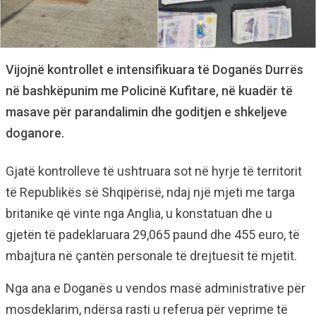
Vijojnë kontrollet e intensifikuara të Doganës Durrës
në bashkëpunim me Policinë Kufitare, në kuadër të
masave për parandalimin dhe goditjen e shkeljeve
doganore.
Gjatë kontrolleve të ushtruara sot në hyrje të territorit
të Republikës së Shqipërisë, ndaj një mjeti me targa
britanike që vinte nga Anglia, u konstatuan dhe u
gjetën të padeklaruara 29,065 paund dhe 455 euro, të
mbajtura në çantën personale të drejtuesit të mjetit.
Nga ana e Doganës u vendos masë administrative për
mosdeklarim, ndërsa rasti u referua për veprime të