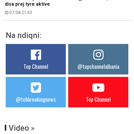
disa prej tyre aktive
07/08 21:43
Na ndiqni:
Top Channel
@topchannelalbania
@tchbreakingnews
Top Channel
Video »