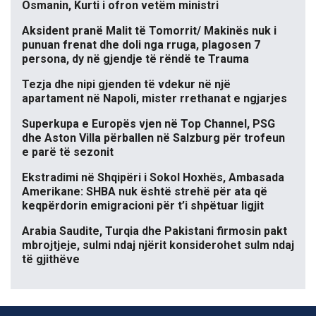
Osmanin, Kurti i ofron vetëm ministri
Aksident pranë Malit të Tomorrit/ Makinës nuk i
punuan frenat dhe doli nga rruga, plagosen 7
persona, dy në gjendje të rëndë te Trauma
Tezja dhe nipi gjenden të vdekur në një
apartament në Napoli, mister rrethanat e ngjarjes
Superkupa e Europës vjen në Top Channel, PSG
dhe Aston Villa përballen në Salzburg për trofeun
e parë të sezonit
Ekstradimi në Shqipëri i Sokol Hoxhës, Ambasada
Amerikane: SHBA nuk është strehë për ata që
keqpërdorin emigracioni për t’i shpëtuar ligjit
Arabia Saudite, Turqia dhe Pakistani firmosin pakt
mbrojtjeje, sulmi ndaj njërit konsiderohet sulm ndaj
të gjithëve