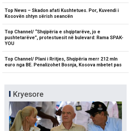
Top News – Skadon afati Kushtetues. Por, Kuvendi i
Kosovën shtyn sërish seancën
Top Channel/ “Shqipëria e shqiptarëve, jo e
pushtetarëve”, protestuesit në bulevard: Rama SPAK-
YOU
Top Channel/ Plani i Rritjes, Shqipëria merr 212 mln
euro nga BE. Penalizohet Bosnja, Kosova mbetet pas
Kryesore