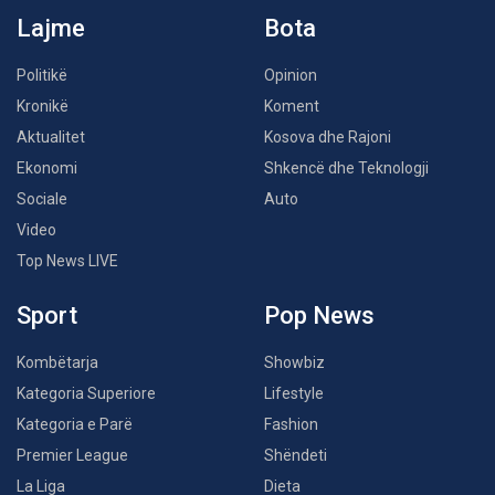
Lajme
Bota
Politikë
Opinion
Kronikë
Koment
Aktualitet
Kosova dhe Rajoni
Ekonomi
Shkencë dhe Teknologji
Sociale
Auto
Video
Top News LIVE
Sport
Pop News
Kombëtarja
Showbiz
Kategoria Superiore
Lifestyle
Kategoria e Parë
Fashion
Premier League
Shëndeti
La Liga
Dieta