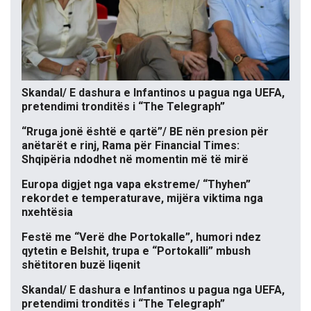
Skandal/ E dashura e Infantinos u pagua nga UEFA,
pretendimi tronditës i “The Telegraph”
“Rruga jonë është e qartë”/ BE nën presion për
anëtarët e rinj, Rama për Financial Times:
Shqipëria ndodhet në momentin më të mirë
Europa digjet nga vapa ekstreme/ “Thyhen”
rekordet e temperaturave, mijëra viktima nga
nxehtësia
Festë me “Verë dhe Portokalle”, humori ndez
qytetin e Belshit, trupa e “Portokalli” mbush
shëtitoren buzë liqenit
Skandal/ E dashura e Infantinos u pagua nga UEFA,
pretendimi tronditës i “The Telegraph”