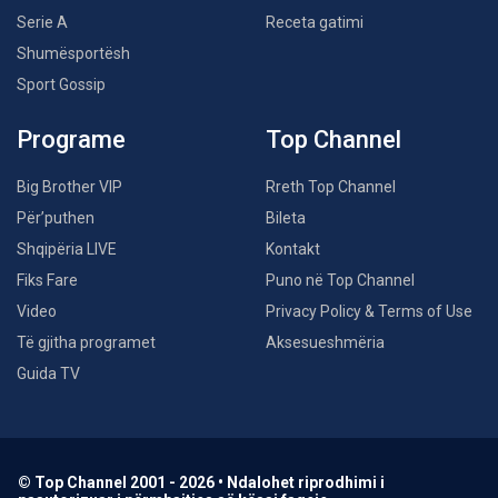
Serie A
Receta gatimi
Shumësportësh
Sport Gossip
Programe
Top Channel
Big Brother VIP
Rreth Top Channel
Për’puthen
Bileta
Shqipëria LIVE
Kontakt
Fiks Fare
Puno në Top Channel
Video
Privacy Policy & Terms of Use
Të gjitha programet
Aksesueshmëria
Guida TV
© Top Channel 2001 - 2026 • Ndalohet riprodhimi i