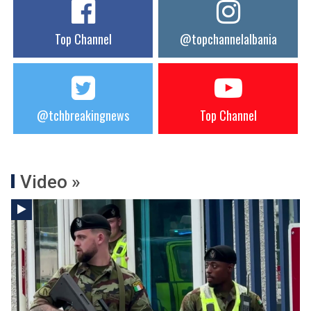
Top Channel
@topchannelalbania
@tchbreakingnews
Top Channel
Video »