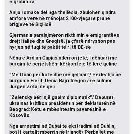
e grabitura
Anija romake del nga thellësia, zbulohen qindra
amfora vere në rrënojat 2100-vjeçare pranë
brigjeve të Siçilisë
Gjermania paralajmëron rikthimin e emigrantëve
drejt Italisë dhe Greqisë, ja çfarë ndryshon pas
hyrjes në fuqi të paktit të ri të BE-së
Nëna e Ardian Çapjas ndërron jetë, i dënuari me
burgim të përjetshëm kërkon leje të lërë qelinë
“Më ftuan për kafe dhe më qëlluan”/ Përleshja në
burgun e Fierit, Denis Bajri tregon si e sulmoi
Jurgen Zotaj në qeli
“Zelensky bëri një gabim diplomatik”/ Deputeti
ukrainas kritikon presidentin për deklaratën në
Beograd: Këtu e mbështesim pavarësinë e
Kosovës
Nga arrestimi në Dubai te ekstradimi në Dublin,
bosi i kartelit mbërrin në Irlandë/ Përballet me