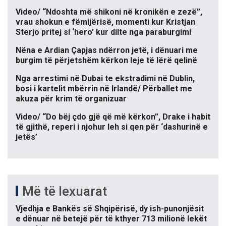
Video/ “Ndoshta më shikoni në kronikën e zezë”,
vrau shokun e fëmijërisë, momenti kur Kristjan
Sterjo pritej si ‘hero’ kur dilte nga paraburgimi
Nëna e Ardian Çapjas ndërron jetë, i dënuari me
burgim të përjetshëm kërkon leje të lërë qelinë
Nga arrestimi në Dubai te ekstradimi në Dublin,
bosi i kartelit mbërrin në Irlandë/ Përballet me
akuza për krim të organizuar
Video/ “Do bëj çdo gjë që më kërkon”, Drake i habit
të gjithë, reperi i njohur leh si qen për ‘dashurinë e
jetës’
Më të lexuarat
Vjedhja e Bankës së Shqipërisë, dy ish-punonjësit
e dënuar në betejë për të kthyer 713 milionë lekët