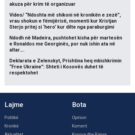
akuza për krim të organizuar
Video/ “Ndoshta më shikoni në kronikën e zezë”,
vrau shokun e fëmijërisë, momenti kur Kristjan
Sterjo pritej si ‘hero’ kur dilte nga paraburgimi
Ndodh në Madeira, pushtohet kisha për martesën
e Ronaldos me Georginës, por nuk ishin ata në
altar….
Deklarata e Zelenskyt, Prishtina heq mbishkrimin
“Free Ukraine”: Shteti i Kosovës duhet të
respektohet
Lajme
Bota
Politikë
Opinion
Kronikë
Koment
Aktualitet
Kosova dhe Rajoni