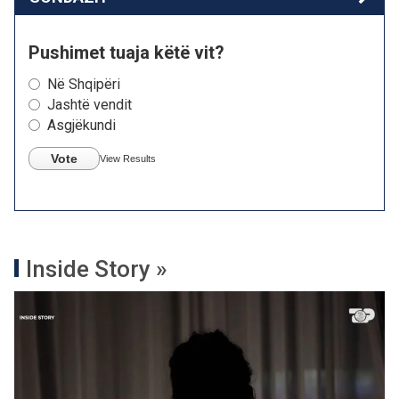
Pushimet tuaja këtë vit?
Në Shqipëri
Jashtë vendit
Asgjëkundi
Vote
View Results
Inside Story »