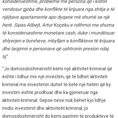
konsiderueshme, probleme me persona që i kishin
vendosur gjoba dhe konflikte të krijuara nga shitja e të
njëjtave apartamente apo dyqane më shumë se një
herë. Sipas Alibejt, Artur Koçeku e ndihmoi me shuma
të konsiderueshme monetare cash, duke i mundësuar
shlyerjen e borxheve, mbylljen e konflikteve të krijuara
dhe largimin e personave që ushtronin presion ndaj
tij”.
“Jo domosdoshmërisht kemi një aktivitet kriminal që
është i lidhur me një investim, që të lidhet aktiviteti
kriminal me investimin duhet të ketë një hetim që ky
investim është prodhuar dhe ka gjeneruar nga
aktiviteti kriminal. Sepse nëse nuk bëhet kjo lidhje
midis investimit dhe aktivitetit kriminal, jo
domosdoshmërisht do kemi pastrim të produkteve të