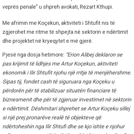
veprës penale” u shpreh avokati, Rezart Kthupi.
Me afrimin me Koçekun, aktiviteti i Shtufit nis të
zgjerohet me ritme të shpejta në sektorin e ndërtimit
dhe projektet në kryeqytet e më gjerë.
Pjesë nga dosja hetimore:
“Erion Alibej deklaron se
pas krijimit të lidhjes me Artur Koçekun, aktiviteti
ekonomik i Ilir Shtufit njohu një rritje të menjëhershme.
Sipas tij, fondet cash të siguruara nga Koçeku u
përdorën për të stabilizuar situatën financiare të
biznesmenit dhe për të zgjeruar investimet në sektorin
e ndërtimit. Dëshmitari shprehet se Artur Koçeku sillej
si një prej pronarëve realë të objekteve që
ndërtoheshin nga Ilir Shtufi dhe se kjo ishte e njohur