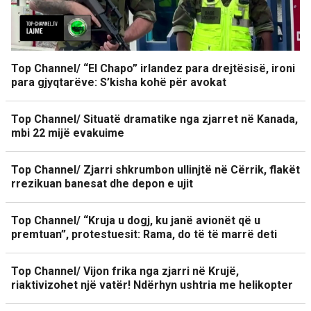
Top Channel/ “El Chapo” irlandez para drejtësisë, ironi
para gjyqtarëve: S’kisha kohë për avokat
Top Channel/ Situatë dramatike nga zjarret në Kanada,
mbi 22 mijë evakuime
Top Channel/ Zjarri shkrumbon ullinjtë në Cërrik, flakët
rrezikuan banesat dhe depon e ujit
Top Channel/ “Kruja u dogj, ku janë avionët që u
premtuan”, protestuesit: Rama, do të të marrë deti
Top Channel/ Vijon frika nga zjarri në Krujë,
riaktivizohet një vatër! Ndërhyn ushtria me helikopter