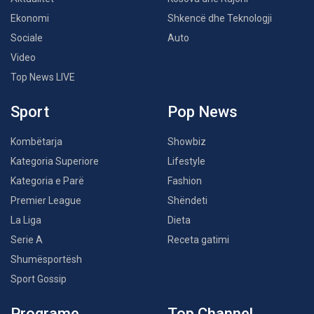
Ekonomi
Shkencë dhe Teknologji
Sociale
Auto
Video
Top News LIVE
Sport
Pop News
Kombëtarja
Showbiz
Kategoria Superiore
Lifestyle
Kategoria e Parë
Fashion
Premier League
Shëndeti
La Liga
Dieta
Serie A
Receta gatimi
Shumësportësh
Sport Gossip
Programe
Top Channel