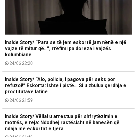
Inside Story/ “Para se të jem eskortë jam nënë e një
vajze të mitur që…”, rrëfimi pa doreza i vajzës
kolumbiane
24/06 22:20
Inside Story/ “Alo, policia, i pagova për seks por
refuzoi!” Eskorta: Ishte i pistë… Si u zbulua çerdhja e
prostitutave latine
24/06 21:59
Inside Story/ Vëllai u arrestua për shfrytëzimin e
motrës, e reja: Ndodhej rastësisht në banesën që
ndaja me eskortat e tjera…