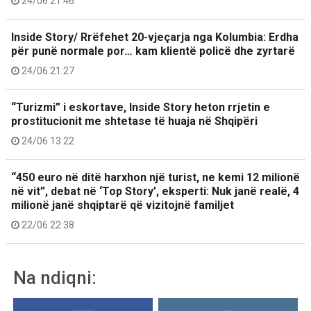
24/06 21:46
Inside Story/ Rrëfehet 20-vjeçarja nga Kolumbia: Erdha
për punë normale por… kam klientë policë dhe zyrtarë
24/06 21:27
“Turizmi” i eskortave, Inside Story heton rrjetin e
prostitucionit me shtetase të huaja në Shqipëri
24/06 13:22
“450 euro në ditë harxhon një turist, ne kemi 12 milionë
në vit”, debat në ‘Top Story’, eksperti: Nuk janë realë, 4
milionë janë shqiptarë që vizitojnë familjet
22/06 22:38
Na ndiqni: