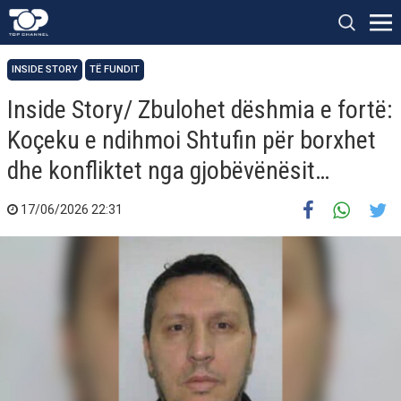
INSIDE STORY
TË FUNDIT
Inside Story/ Zbulohet dëshmia e fortë:
Koçeku e ndihmoi Shtufin për borxhet
dhe konfliktet nga gjobëvënësit…
17/06/2026 22:31