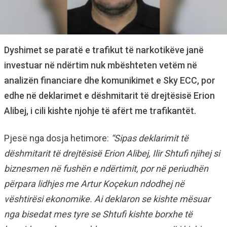
Dyshimet se paratë e trafikut të narkotikëve janë
investuar në ndërtim nuk mbështeten vetëm në
analizën financiare dhe komunikimet e Sky ECC, por
edhe në deklarimet e dëshmitarit të drejtësisë Erion
Alibej, i cili kishte njohje të afërt me trafikantët.
Pjesë nga dosja hetimore:
“Sipas deklarimit të
dëshmitarit të drejtësisë Erion Alibej, Ilir Shtufi njihej si
biznesmen në fushën e ndërtimit, por në periudhën
përpara lidhjes me Artur Koçekun ndodhej në
vështirësi ekonomike. Ai deklaron se kishte mësuar
nga bisedat mes tyre se Shtufi kishte borxhe të