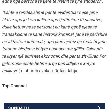
edhe nga persona të tjerë të rrethit të tyre shoqëror”.
“Është e rëndësishme për të evidentuar nëse janë
fiktive apo jo këto kalime apo tjetërsime të pasurive,
duke hetuar nëse personat ku kanë qenë pjesë të
transaksioneve kanë historik kriminal, janë të përfshirë
në aktivitete kriminale, apo janë njerëz që realisht janë
futur në blerjen e këtyre pasurive me qëllim ligjor për
të kryer një aktivitet ekonomik dhe për ta zhvilluar. Por
gjithmonë është hetimi ai që bën lidhjen e këtyre
hallkave”
, u shpreh avokati, Dritan Jahja.
Top Channel
SONDAZH