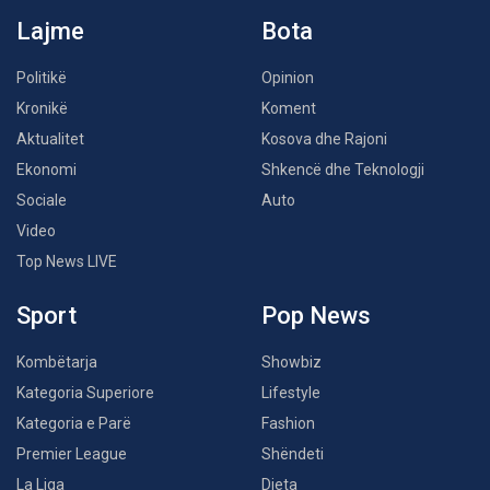
Lajme
Bota
Politikë
Opinion
Kronikë
Koment
Aktualitet
Kosova dhe Rajoni
Ekonomi
Shkencë dhe Teknologji
Sociale
Auto
Video
Top News LIVE
Sport
Pop News
Kombëtarja
Showbiz
Kategoria Superiore
Lifestyle
Kategoria e Parë
Fashion
Premier League
Shëndeti
La Liga
Dieta