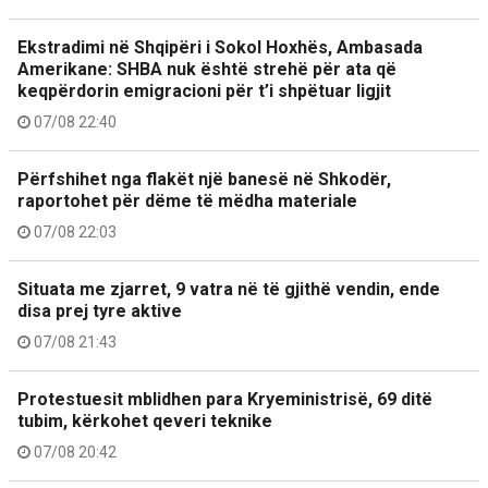
Ekstradimi në Shqipëri i Sokol Hoxhës, Ambasada
Amerikane: SHBA nuk është strehë për ata që
keqpërdorin emigracioni për t’i shpëtuar ligjit
07/08 22:40
Përfshihet nga flakët një banesë në Shkodër,
raportohet për dëme të mëdha materiale
07/08 22:03
Situata me zjarret, 9 vatra në të gjithë vendin, ende
disa prej tyre aktive
07/08 21:43
Protestuesit mblidhen para Kryeministrisë, 69 ditë
tubim, kërkohet qeveri teknike
07/08 20:42