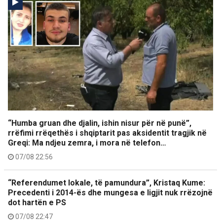
“Humba gruan dhe djalin, ishin nisur për në punë”,
rrëfimi rrëqethës i shqiptarit pas aksidentit tragjik në
Greqi: Ma ndjeu zemra, i mora në telefon…
07/08 22:56
“Referendumet lokale, të pamundura”, Kristaq Kume:
Precedenti i 2014-ës dhe mungesa e ligjit nuk rrëzojnë
dot hartën e PS
07/08 22:47