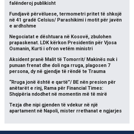
falënderoj publikisht
Fundjavë përvëluese, termometri pritet të shkojë
në 41 gradë Celsius/ Parashikimi i motit për javën
e ardhshme
Negociatat e dështuara në Kosovë, zbulohen
prapaskenat. LDK kërkon Presidentin për Vjosa
Osmanin, Kurti i ofron vetëm ministri
Aksident pranë Malit të Tomorrit/ Makinës nuk i
punuan frenat dhe doli nga rruga, plagosen 7
persona, dy në gjendje të rëndë te Trauma
“Rruga jonë është e qartë”/ BE nën presion për
anëtarët e rinj, Rama për Financial Times:
Shqipëria ndodhet në momentin më të mirë
Tezja dhe nipi gjenden të vdekur në një
apartament në Napoli, mister rrethanat e ngjarjes