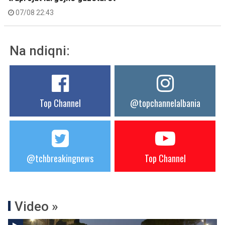
07/08 22:43
Na ndiqni:
Top Channel
@topchannelalbania
@tchbreakingnews
Top Channel
Video »