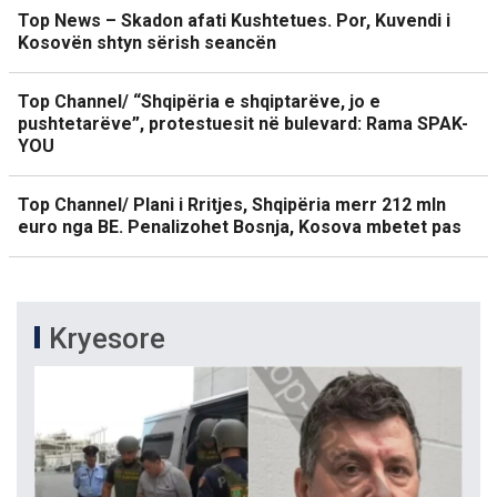
Top News – Skadon afati Kushtetues. Por, Kuvendi i
Kosovën shtyn sërish seancën
Top Channel/ “Shqipëria e shqiptarëve, jo e
pushtetarëve”, protestuesit në bulevard: Rama SPAK-
YOU
Top Channel/ Plani i Rritjes, Shqipëria merr 212 mln
euro nga BE. Penalizohet Bosnja, Kosova mbetet pas
Kryesore