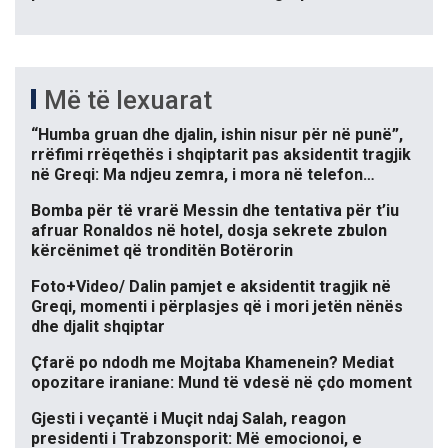
Më të lexuarat
“Humba gruan dhe djalin, ishin nisur për në punë”,
rrëfimi rrëqethës i shqiptarit pas aksidentit tragjik
në Greqi: Ma ndjeu zemra, i mora në telefon…
Bomba për të vrarë Messin dhe tentativa për t’iu
afruar Ronaldos në hotel, dosja sekrete zbulon
kërcënimet që tronditën Botërorin
Foto+Video/ Dalin pamjet e aksidentit tragjik në
Greqi, momenti i përplasjes që i mori jetën nënës
dhe djalit shqiptar
Çfarë po ndodh me Mojtaba Khamenein? Mediat
opozitare iraniane: Mund të vdesë në çdo moment
Gjesti i veçantë i Muçit ndaj Salah, reagon
presidenti i Trabzonsporit: Më emocionoi, e