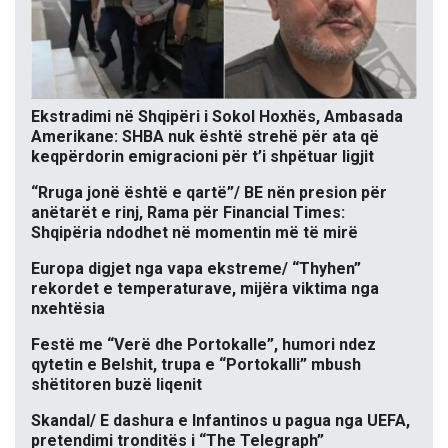
Ekstradimi në Shqipëri i Sokol Hoxhës, Ambasada
Amerikane: SHBA nuk është strehë për ata që
keqpërdorin emigracioni për t’i shpëtuar ligjit
“Rruga jonë është e qartë”/ BE nën presion për
anëtarët e rinj, Rama për Financial Times:
Shqipëria ndodhet në momentin më të mirë
Europa digjet nga vapa ekstreme/ “Thyhen”
rekordet e temperaturave, mijëra viktima nga
nxehtësia
Festë me “Verë dhe Portokalle”, humori ndez
qytetin e Belshit, trupa e “Portokalli” mbush
shëtitoren buzë liqenit
Skandal/ E dashura e Infantinos u pagua nga UEFA,
pretendimi tronditës i “The Telegraph”