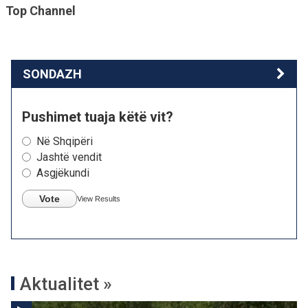
Top Channel
SONDAZH
Pushimet tuaja këtë vit?
Në Shqipëri
Jashtë vendit
Asgjëkundi
Vote
View Results
Aktualitet »