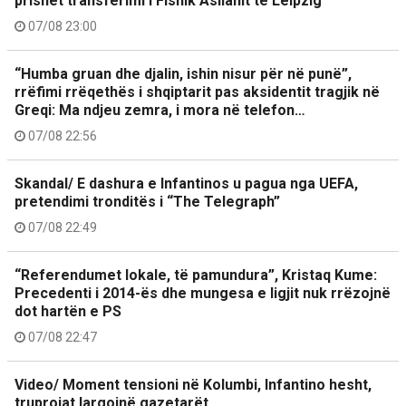
prishet transferimi i Fisnik Asllanit te Leipzig
07/08 23:00
“Humba gruan dhe djalin, ishin nisur për në punë”,
rrëfimi rrëqethës i shqiptarit pas aksidentit tragjik në
Greqi: Ma ndjeu zemra, i mora në telefon…
07/08 22:56
Skandal/ E dashura e Infantinos u pagua nga UEFA,
pretendimi tronditës i “The Telegraph”
07/08 22:49
“Referendumet lokale, të pamundura”, Kristaq Kume:
Precedenti i 2014-ës dhe mungesa e ligjit nuk rrëzojnë
dot hartën e PS
07/08 22:47
Video/ Moment tensioni në Kolumbi, Infantino hesht,
truprojat largojnë gazetarët