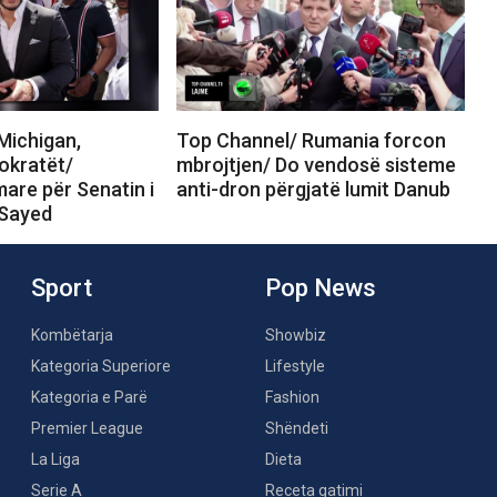
Michigan,
Top Channel/ Rumania forcon
okratët/
mbrojtjen/ Do vendosë sisteme
are për Senatin i
anti-dron përgjatë lumit Danub
-Sayed
Sport
Pop News
Kombëtarja
Showbiz
Kategoria Superiore
Lifestyle
Kategoria e Parë
Fashion
Premier League
Shëndeti
La Liga
Dieta
Serie A
Receta gatimi