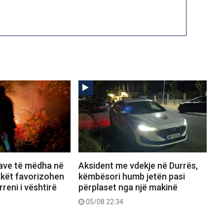
save të mëdha në
Aksident me vdekje në Durrës,
lakët favorizohen
këmbësori humb jetën pasi
reni i vështirë
përplaset nga një makinë
05/08 22:34