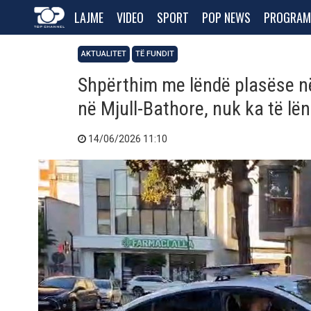
LAJME
VIDEO
SPORT
POP NEWS
PROGRAM
AKTUALITET
TË FUNDIT
Shpërthim me lëndë plasëse në
në Mjull-Bathore, nuk ka të lë
14/06/2026 11:10