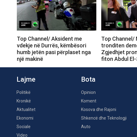
Top Channel/ Aksident me
Top Channel/ 
vdekje në Durrës, këmbësori
tronditen dem
humb jetën pasi përplaset nga
Zgjedhjet prom
një makinë
fiton Abdul El
Lajme
Bota
Politikë
Opinion
Kronikë
Koment
Aktualitet
Kosova dhe Rajoni
Ekonomi
Shkencë dhe Teknologji
Sociale
Auto
Video