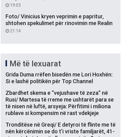
19:03
Foto/ Vinicius kryen veprimin e papritur,
shtohen spekulimet për rinovimin me Realin
21:14
Më të lexuarat
Grida Duma rrëfen bisedën me Lori Hoxhën:
Si e lashë politikën për Top Channel
Zbardhet skema e “vejushave të zeza” në
Rusi/ Martesa të rreme me ushtarët para se
të nisen në luftë, arsyeja: Përfitimi i miliona
rublave si kompensim në rast vdekjeje
Tronditëse në Greqi/ E detyroi të flinte me të
nën kërcënimin se do t’i vriste familjarët, 41-