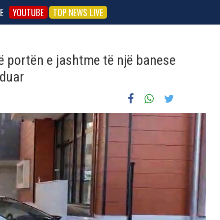
E
YOUTUBE
TOP NEWS LIVE
 portën e jashtme të një banese
nduar