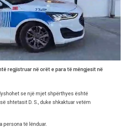
htë regjistruar në orët e para të mëngjesit në
 dyshohet se një mjet shpërthyes është
ë shtetasit D. S., duke shkaktuar vetëm
ka persona të lënduar.