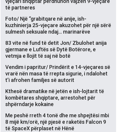
vjeçari shqiptar përdhunon vajzën 9-vjeçare
të partneres
Foto/ Një “grabitqare në anije, ish-
kuzhinierja 25-vjeçare akuzohet për një sërë
sulmesh seksuale ndaj… marinarëve
83 vite në fund të detit Jon/ Zbulohet anija
gjermane e Luftës së Dytë Botërore, e
vetmja e llojit të saj në botë
Vendim i papritur/ Prindërit e 14-vjeçares së
vrarë nën masa të rrepta sigurie, i ndalohet
t’i afrohen familjes së autorit
Kthesë dramatike në jetën e ish-lojtarit të
kombëtares shqiptare, arrestohet për
shpërndarje kokaine
Me peshë rreth 4 tonë dhe me shpejtësi mbi
8 mijë km/orë, një pjesë e raketës Falcon 9
të SpaceX përplaset në Hënë