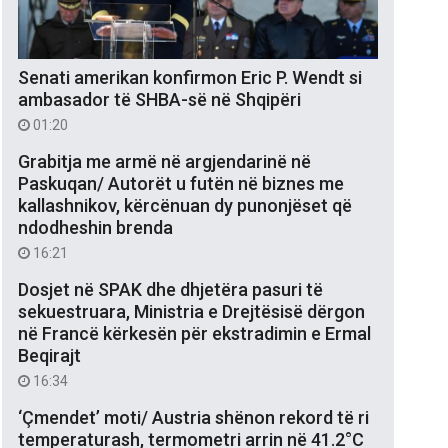
Senati amerikan konfirmon Eric P. Wendt si
ambasador të SHBA-së në Shqipëri
01:20
Grabitja me armë në argjendarinë në
Paskuqan/ Autorët u futën në biznes me
kallashnikov, kërcënuan dy punonjëset që
ndodheshin brenda
16:21
Dosjet në SPAK dhe dhjetëra pasuri të
sekuestruara, Ministria e Drejtësisë dërgon
në Francë kërkesën për ekstradimin e Ermal
Beqirajt
16:34
‘Çmendet’ moti/ Austria shënon rekord të ri
temperaturash, termometri arrin në 41.2°C