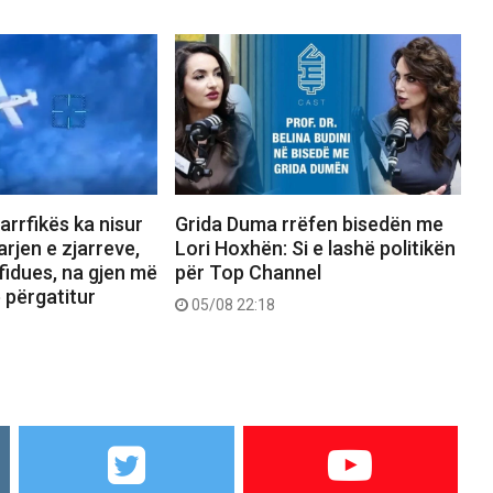
jarrfikës ka nisur
Grida Duma rrëfen bisedën me
rjen e zjarreve,
Lori Hoxhën: Si e lashë politikën
fidues, na gjen më
për Top Channel
ë përgatitur
05/08 22:18