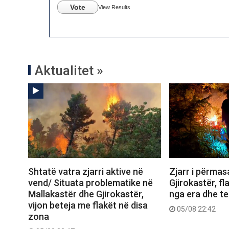
Vote
View Results
Aktualitet »
Shtatë vatra zjarri aktive në
Zjarr i përma
vend/ Situata problematike në
Gjirokastër, f
Mallakastër dhe Gjirokastër,
nga era dhe ter
vijon beteja me flakët në disa
05/08 22:42
zona