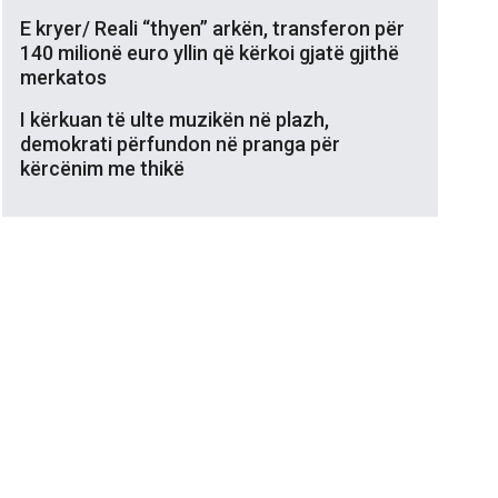
E kryer/ Reali “thyen” arkën, transferon për
140 milionë euro yllin që kërkoi gjatë gjithë
merkatos
I kërkuan të ulte muzikën në plazh,
demokrati përfundon në pranga për
kërcënim me thikë