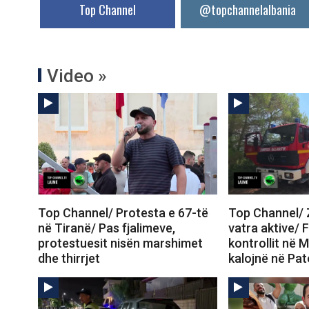
Top Channel
@topchannelalbania
Video »
Top Channel/ Protesta e 67-të
Top Channel/ Z
në Tiranë/ Pas fjalimeve,
vatra aktive/ 
protestuesit nisën marshimet
kontrollit në M
dhe thirrjet
kalojnë në Pa