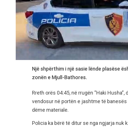
Një shpërthim i një sasie lënde plasëse ës
zonën e Mjull-Bathores.
Rreth orës 04:45, në rrugën “Haki Husha”,
vendosur në portën e jashtme të banesës s
dëme materiale.
Policia ka bërë të ditur se nga ngjarja nuk 