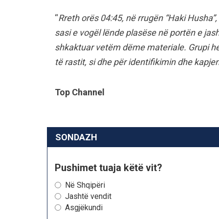
“
Rreth orës 04:45, në rrugën “Haki Husha”,
sasi e vogël lënde plasëse në portën e jas
shkaktuar vetëm dëme materiale. Grupi he
të rastit, si dhe për identifikimin dhe kapjen
Top Channel
SONDAZH
Pushimet tuaja këtë vit?
Në Shqipëri
Jashtë vendit
Asgjëkundi