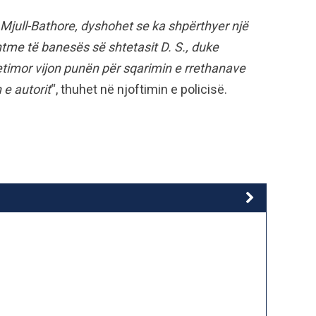
 Mjull-Bathore, dyshohet se ka shpërthyer një
htme të banesës së shtetasit D. S., duke
timor vijon punën për sqarimin e rrethanave
 e autorit
“, thuhet në njoftimin e policisë.