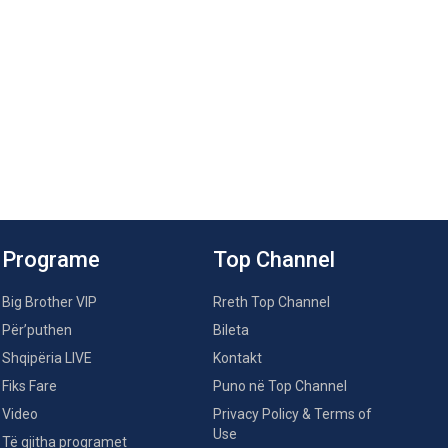
Programe
Top Channel
Big Brother VIP
Rreth Top Channel
Për’puthen
Bileta
Shqipëria LIVE
Kontakt
Fiks Fare
Puno në Top Channel
Video
Privacy Policy & Terms of
Use
Të gjitha programet