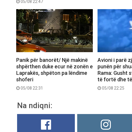
05/08 22:47
Panik për banorët/ Një makinë
Avioni i parë z
shpërthen duke ecur në zonën e
punën për shua
Laprakës, shpëton pa lëndime
Rama: Gusht s
shoferi
të fortë dhe t
05/08 22:31
05/08 22:25
Na ndiqni: