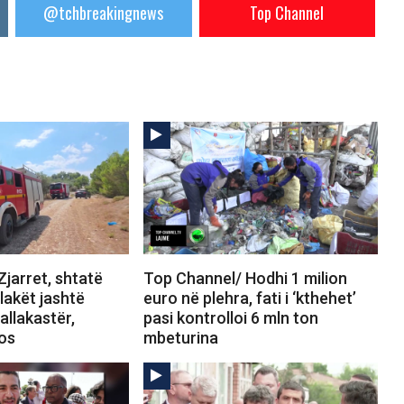
@tchbreakingnews
Top Channel
jarret, shtatë
Top Channel/ Hodhi 1 milion
Flakët jashtë
euro në plehra, fati i ‘kthehet’
allakastër,
pasi kontrolloi 6 mln ton
tos
mbeturina