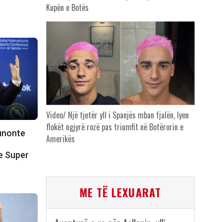
Kupën e Botës
Video/ Një tjetër yll i Spanjës mban fjalën, lyen
flokët ngjyrë rozë pas triumfit në Botërorin e
punonte
Amerikës
e Super
ME TË LEXUARAT