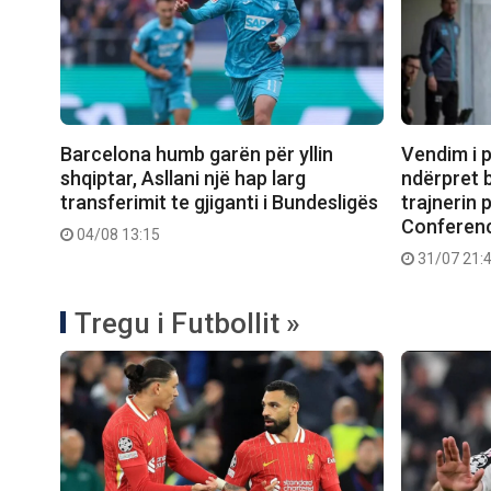
Barcelona humb garën për yllin
Vendim i p
shqiptar, Asllani një hap larg
ndërpret 
transferimit te gjiganti i Bundesligës
trajnerin 
Conferen
04/08 13:15
31/07 21:
Tregu i Futbollit »