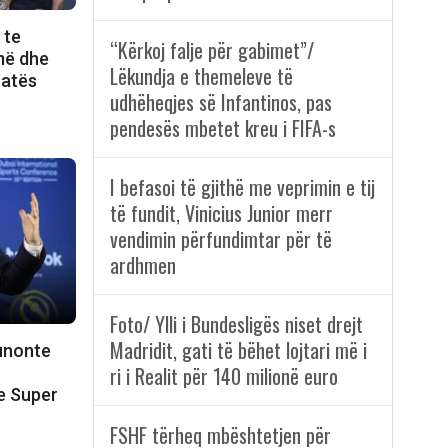
 te
“Kërkoj falje për gabimet”/
më dhe
Lëkundja e themeleve të
ratës
udhëheqjes së Infantinos, pas
pendesës mbetet kreu i FIFA-s
I befasoi të gjithë me veprimin e tij
të fundit, Vinicius Junior merr
vendimin përfundimtar për të
ardhmen
Foto/ Ylli i Bundesligës niset drejt
Madridit, gati të bëhet lojtari më i
punonte
ri i Realit për 140 milionë euro
e Super
FSHF tërheq mbështetjen për