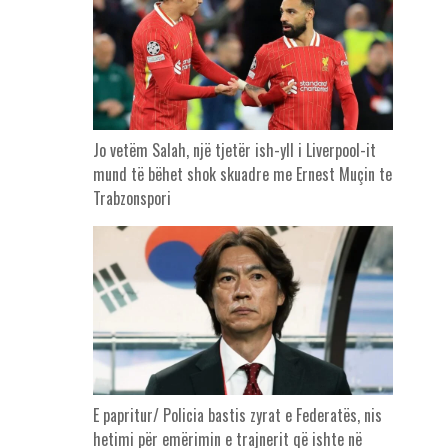
Jo vetëm Salah, një tjetër ish-yll i Liverpool-it
mund të bëhet shok skuadre me Ernest Muçin te
Trabzonspori
E papritur/ Policia bastis zyrat e Federatës, nis
hetimi për emërimin e trajnerit që ishte në