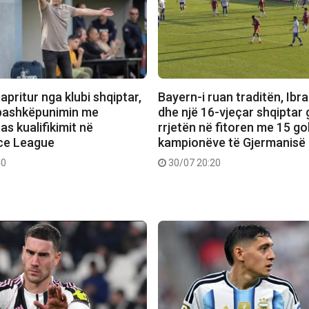
apritur nga klubi shqiptar,
Bayern-i ruan traditën, Ibr
bashkëpunimin me
dhe një 16-vjeçar shqiptar 
pas kualifikimit në
rrjetën në fitoren me 15 go
ce League
kampionëve të Gjermanisë
40
30/07 20:20