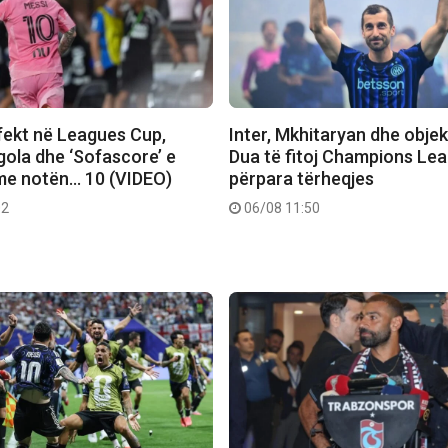
fekt në Leagues Cup,
Inter, Mkhitaryan dhe objektiv
gola dhe ‘Sofascore’ e
Dua të fitoj Champions Le
me notën… 10 (VIDEO)
përpara tërheqjes
02
06/08 11:50