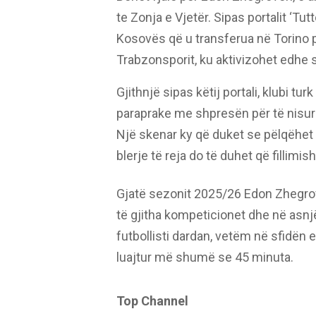
te Zonja e Vjetër. Sipas portalit ‘Tu
Kosovës që u transferua në Torino p
Trabzonsporit, ku aktivizohet edhe
Gjithnjë sipas këtij portali, klubi tur
paraprake me shpresën për të nisur t
Një skenar ky që duket se pëlqëhet 
blerje të reja do të duhet që fillimis
Gjatë sezonit 2025/26 Edon Zhegro
të gjitha kompeticionet dhe në asnjë
futbollisti dardan, vetëm në sfidën 
luajtur më shumë se 45 minuta.
Top Channel