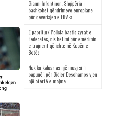
Gianni Infantinon, Shqipëria i
bashkohet qëndrimeve europiane
për qeverisjen e FIFA-s
E papritur/ Policia bastis zyrat e
Federatës, nis hetimi për emërimin
e trajnerit që ishte në Kupën e
Botës
Nuk ka kaluar as një muaj si ‘i
papunë’, për Didier Deschamps vjen
en
një ofertë e majme
shkëlqen
Kong