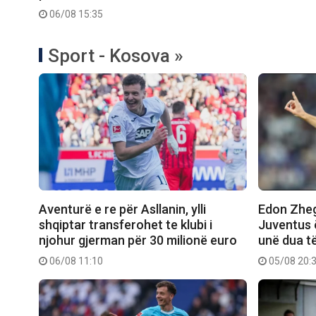
06/08 15:35
Sport - Kosova »
Aventurë e re për Asllanin, ylli
Edon Zhegr
shqiptar transferohet te klubi i
Juventus 
njohur gjerman për 30 milionë euro
unë dua t
06/08 11:10
05/08 20: