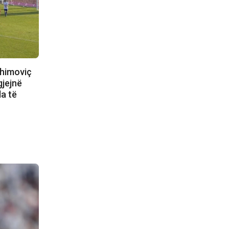
ahimoviç
gjejnë
la të