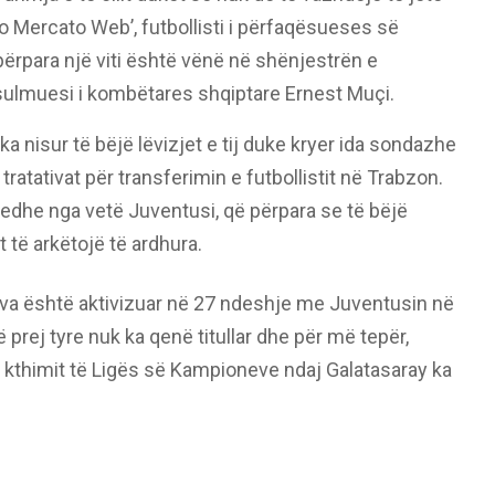
tto Mercato Web’, futbollisti i përfaqësueses së
ërpara një viti është vënë në shënjestrën e
 sulmuesi i kombëtares shqiptare Ernest Muçi.
k ka nisur të bëjë lëvizjet e tij duke kryer ida sondazhe
ratativat për transferimin e futbollistit në Trabzon.
edhe nga vetë Juventusi, që përpara se të bëjë
ht të arkëtojë të ardhura.
va është aktivizuar në 27 ndeshje me Juventusin në
 prej tyre nuk ka qenë titullar dhe për më tepër,
e kthimit të Ligës së Kampioneve ndaj Galatasaray ka