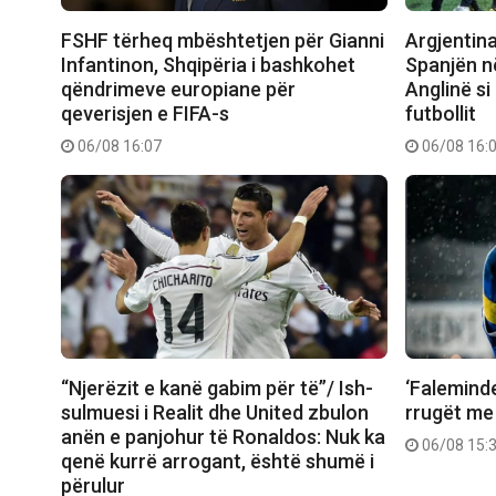
FSHF tërheq mbështetjen për Gianni
Argjentin
Infantinon, Shqipëria i bashkohet
Spanjën në
qëndrimeve europiane për
Anglinë si
qeverisjen e FIFA-s
futbollit
06/08 16:07
06/08 16:
“Njerëzit e kanë gabim për të”/ Ish-
‘Faleminde
sulmuesi i Realit dhe United zbulon
rrugët me
anën e panjohur të Ronaldos: Nuk ka
06/08 15:
qenë kurrë arrogant, është shumë i
përulur