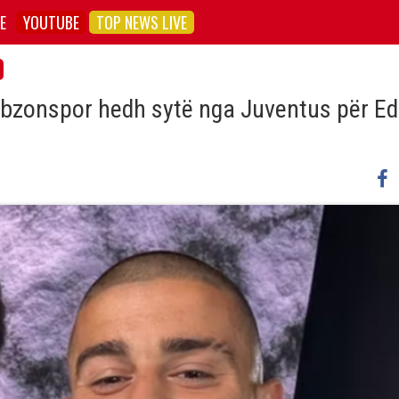
E
YOUTUBE
TOP NEWS LIVE
bzonspor hedh sytë nga Juventus për E