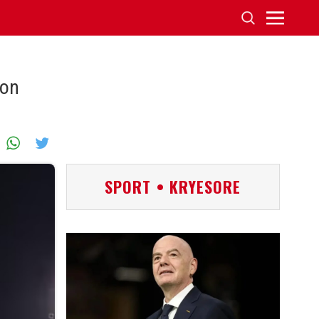
don
SPORT • KRYESORE