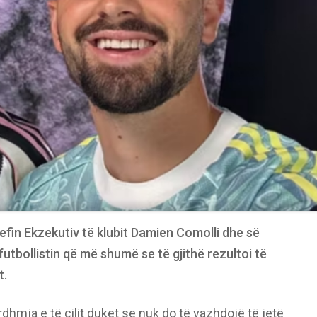
hefin Ekzekutiv të klubit Damien Comolli dhe së
tbollistin që më shumë se të gjithë rezultoi të
t.
dhmja e të cilit duket se nuk do të vazhdojë të jetë