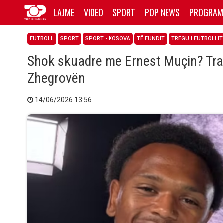
LAJME
VIDEO
SPORT
POP NEWS
PROGRAM
FUTBOLL
SPORT
SPORT - KOSOVA
TË FUNDIT
TREGU I FUTBOLLIT
Shok skuadre me Ernest Muçin? Tra
Zhegrovën
14/06/2026 13:56