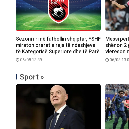
Sezoni i ri në futbollin shqiptar, FSHF
Messi per
miraton oraret e reja të ndeshjeve
shënon 2 
të Kategorisë Superiore dhe të Parë
vlerëson 
06/08 13:39
06/08 13:
Sport »