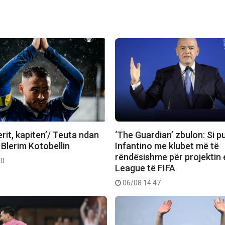
rit, kapiten’/ Teuta ndan
‘The Guardian’ zbulon: Si 
 Blerim Kotobellin
Infantino me klubet më të
rëndësishme për projektin 
30
League të FIFA
06/08 14:47