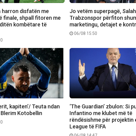
a harron disfatën me
Jo vetëm superpagë, Salah
 finale, shpall fitoren me
Trabzonspor përfiton shu
 ditën kombëtare të
marketingu, detajet e kont
06/08 15:50
00
rit, kapiten’/ Teuta ndan
‘The Guardian’ zbulon: Si 
 Blerim Kotobellin
Infantino me klubet më të
rëndësishme për projektin 
30
League të FIFA
06/08 14:47