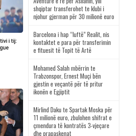
Aventurë e re për Asllanin, ylli
shqiptar transferohet te klubi i
njohur gjerman për 30 milionë euro
Barcelona i hap “luftë” Realit, nis
i i tij:
kontaktet e para për transferimin
ague
e fituesit të Topit të Artë
Mohamed Salah mbërrin te
Trabzonspor, Ernest Muçi bën
gjestin e veçantë për të pritur
ikonën e Egjiptit
Mirlind Daku te Spartak Moska për
11 milionë euro, zbulohen shifrat e
çmendura të kontratës 3-vjeçare
dhe prapaskenat