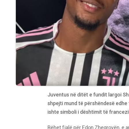
Juventus në ditët e fundit largoi S
shpejti mund të përshëndesë edhe fu
ishte simboli i dështimit të francezi
Bëhet fjalë për Edon Zhegrovën, e ar