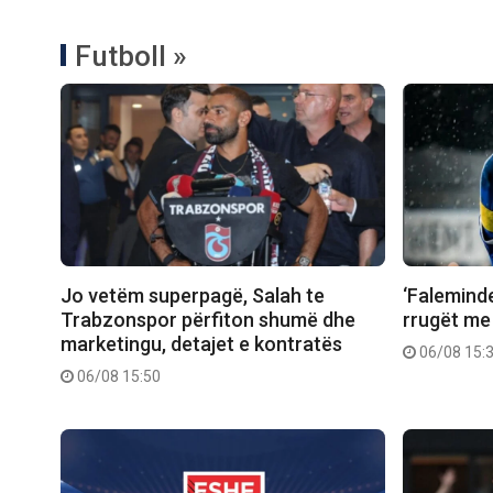
Futboll »
Jo vetëm superpagë, Salah te
‘Faleminde
Trabzonspor përfiton shumë dhe
rrugët me
marketingu, detajet e kontratës
06/08 15:
06/08 15:50