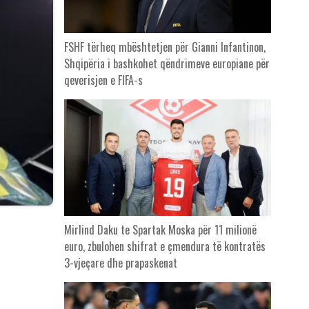
FSHF tërheq mbështetjen për Gianni Infantinon,
Shqipëria i bashkohet qëndrimeve europiane për
qeverisjen e FIFA-s
Mirlind Daku te Spartak Moska për 11 milionë
euro, zbulohen shifrat e çmendura të kontratës
3-vjeçare dhe prapaskenat