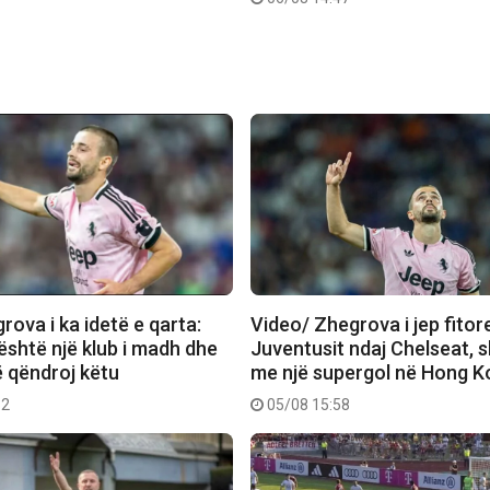
ova i ka idetë e qarta:
Video/ Zhegrova i jep fitor
është një klub i madh dhe
Juventusit ndaj Chelseat, 
ë qëndroj këtu
me një supergol në Hong 
32
05/08 15:58