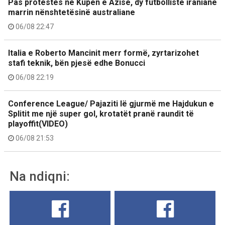
Pas protestës në Kupën e Azisë, dy futbolliste iraniane
marrin nënshtetësinë australiane
06/08 22:47
Italia e Roberto Mancinit merr formë, zyrtarizohet
stafi teknik, bën pjesë edhe Bonucci
06/08 22:19
Conference League/ Pajaziti lë gjurmë me Hajdukun e
Splitit me një super gol, krotatët pranë raundit të
playoffit(VIDEO)
06/08 21:53
Na ndiqni: