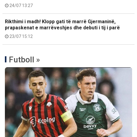
24/07 13:27
Rikthimi i madh! Klopp gati të marrë Gjermaninë,
prapaskenat e marrëveshjes dhe debuti i tij i parë
23/07 15:12
Futboll »