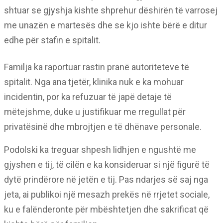
shtuar se gjyshja kishte shprehur dëshirën të varrosej
me unazën e martesës dhe se kjo ishte bërë e ditur
edhe për stafin e spitalit.
Familja ka raportuar rastin pranë autoriteteve të
spitalit. Nga ana tjetër, klinika nuk e ka mohuar
incidentin, por ka refuzuar të japë detaje të
mëtejshme, duke u justifikuar me rregullat për
privatësinë dhe mbrojtjen e të dhënave personale.
Podolski ka treguar shpesh lidhjen e ngushtë me
gjyshen e tij, të cilën e ka konsideruar si një figurë të
dytë prindërore në jetën e tij. Pas ndarjes së saj nga
jeta, ai publikoi një mesazh prekës në rrjetet sociale,
ku e falënderonte për mbështetjen dhe sakrificat që