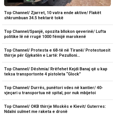
Top Channel/ Zjarret, 10 vatra ende aktive/ Flakët
shkrumbuan 34.5 hektarë tokë
Top Channel/Spanjë, opozita bllokon qeverinë/ Lufta
politike lë në rrugë 1000 fëmijë marokenë
Top Channel/ Protesta e 68-të në Tiranë/ Protestuesit
thirrje për Gjykatën e Lartë: Pezulloni…
Top Channel/ Dëshmia/ Rrëfehet Kejdi Banaj që u kap
teksa transportonte 4 pistoleta “Glock”
Top Channel/ Durrës, punëtori vdes në kantier/ 40-
vjeçari u transportua në spital, por nuk mbijetoi
Top Channel/ OKB thirrje Moskës e Kievit/ Guterres:
Ndalni sulmet me raketa e dronë