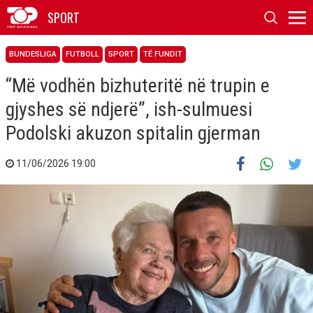
SPORT
BUNDESLIGA
FUTBOLL
SPORT
TË FUNDIT
“Më vodhën bizhuteritë në trupin e
gjyshes së ndjerë”, ish-sulmuesi
Podolski akuzon spitalin gjerman
11/06/2026 19:00