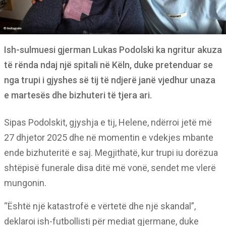
Ish-sulmuesi gjerman Lukas Podolski ka ngritur akuza
të rënda ndaj një spitali në Këln, duke pretenduar se
nga trupi i gjyshes së tij të ndjerë janë vjedhur unaza
e martesës dhe bizhuteri të tjera ari.
Sipas Podolskit, gjyshja e tij, Helene, ndërroi jetë më
27 dhjetor 2025 dhe në momentin e vdekjes mbante
ende bizhuteritë e saj. Megjithatë, kur trupi iu dorëzua
shtëpisë funerale disa ditë më vonë, sendet me vlerë
mungonin.
“Është një katastrofë e vërtetë dhe një skandal”,
deklaroi ish-futbollisti për mediat gjermane, duke