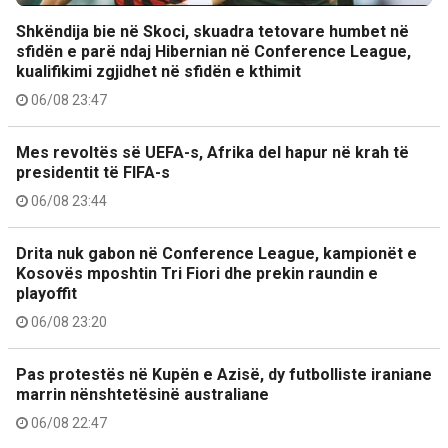
Shkëndija bie në Skoci, skuadra tetovare humbet në
sfidën e parë ndaj Hibernian në Conference League,
kualifikimi zgjidhet në sfidën e kthimit
06/08 23:47
Mes revoltës së UEFA-s, Afrika del hapur në krah të
presidentit të FIFA-s
06/08 23:44
Drita nuk gabon në Conference League, kampionët e
Kosovës mposhtin Tri Fiori dhe prekin raundin e
playoffit
06/08 23:20
Pas protestës në Kupën e Azisë, dy futbolliste iraniane
marrin nënshtetësinë australiane
06/08 22:47