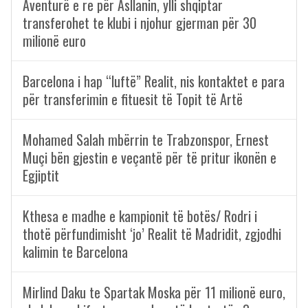
Aventurë e re për Asllanin, ylli shqiptar
transferohet te klubi i njohur gjerman për 30
milionë euro
Barcelona i hap “luftë” Realit, nis kontaktet e para
për transferimin e fituesit të Topit të Artë
Mohamed Salah mbërrin te Trabzonspor, Ernest
Muçi bën gjestin e veçantë për të pritur ikonën e
Egjiptit
Kthesa e madhe e kampionit të botës/ Rodri i
thotë përfundimisht ‘jo’ Realit të Madridit, zgjodhi
kalimin te Barcelona
Mirlind Daku te Spartak Moska për 11 milionë euro,