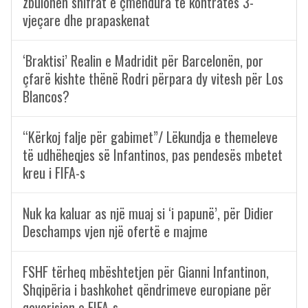
zbulohen shifrat e çmendura të kontratës 3-
vjeçare dhe prapaskenat
‘Braktisi’ Realin e Madridit për Barcelonën, por
çfarë kishte thënë Rodri përpara dy vitesh për Los
Blancos?
“Kërkoj falje për gabimet”/ Lëkundja e themeleve
të udhëheqjes së Infantinos, pas pendesës mbetet
kreu i FIFA-s
Nuk ka kaluar as një muaj si ‘i papunë’, për Didier
Deschamps vjen një ofertë e majme
FSHF tërheq mbështetjen për Gianni Infantinon,
Shqipëria i bashkohet qëndrimeve europiane për
qeverisjen e FIFA-s