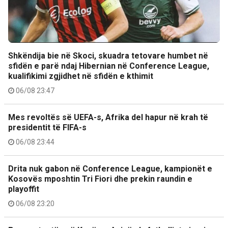
Shkëndija bie në Skoci, skuadra tetovare humbet në
sfidën e parë ndaj Hibernian në Conference League,
kualifikimi zgjidhet në sfidën e kthimit
06/08 23:47
Mes revoltës së UEFA-s, Afrika del hapur në krah të
presidentit të FIFA-s
06/08 23:44
Drita nuk gabon në Conference League, kampionët e
Kosovës mposhtin Tri Fiori dhe prekin raundin e
playoffit
06/08 23:20