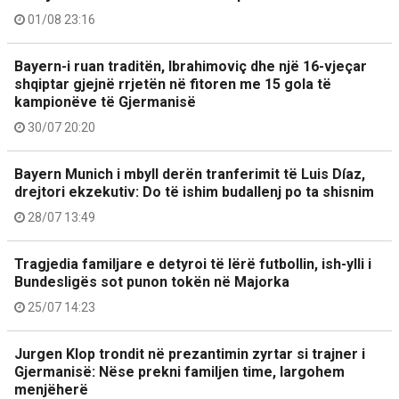
01/08 23:16
Bayern-i ruan traditën, Ibrahimoviç dhe një 16-vjeçar
shqiptar gjejnë rrjetën në fitoren me 15 gola të
kampionëve të Gjermanisë
30/07 20:20
Bayern Munich i mbyll derën tranferimit të Luis Díaz,
drejtori ekzekutiv: Do të ishim budallenj po ta shisnim
28/07 13:49
Tragjedia familjare e detyroi të lërë futbollin, ish-ylli i
Bundesligës sot punon tokën në Majorka
25/07 14:23
Jurgen Klop trondit në prezantimin zyrtar si trajner i
Gjermanisë: Nëse prekni familjen time, largohem
menjëherë