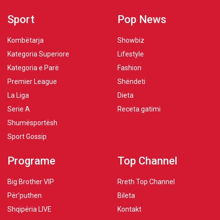
Sport
Pop News
Kombëtarja
Showbiz
Kategoria Superiore
Lifestyle
Kategoria e Parë
Fashion
Premier League
Shëndeti
La Liga
Dieta
Serie A
Receta gatimi
Shumësportësh
Sport Gossip
Programe
Top Channel
Big Brother VIP
Rreth Top Channel
Për’puthen
Bileta
Shqipëria LIVE
Kontakt