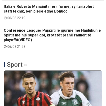
Italia e Roberto Mancinit merr formë, zyrtarizohet
stafi teknik, bën pjesë edhe Bonucci
06/08 22:19
Conference League/ Pajaziti lë gjurmë me Hajdukun e
Splitit me një super gol, krotatët pranë raundit të
playoffit(VIDEO)
06/08 21:53
Sport »