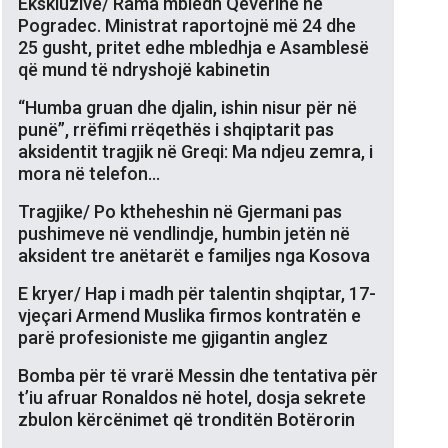
Ekskluzive/ Rama mbledh Qeverinë në
Pogradec. Ministrat raportojnë më 24 dhe
25 gusht, pritet edhe mbledhja e Asamblesë
që mund të ndryshojë kabinetin
“Humba gruan dhe djalin, ishin nisur për në
punë”, rrëfimi rrëqethës i shqiptarit pas
aksidentit tragjik në Greqi: Ma ndjeu zemra, i
mora në telefon…
Tragjike/ Po ktheheshin në Gjermani pas
pushimeve në vendlindje, humbin jetën në
aksident tre anëtarët e familjes nga Kosova
E kryer/ Hap i madh për talentin shqiptar, 17-
vjeçari Armend Muslika firmos kontratën e
parë profesioniste me gjigantin anglez
Bomba për të vrarë Messin dhe tentativa për
t’iu afruar Ronaldos në hotel, dosja sekrete
zbulon kërcënimet që tronditën Botërorin