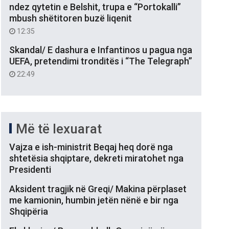
ndez qytetin e Belshit, trupa e “Portokalli”
mbush shëtitoren buzë liqenit
12:35
Skandal/ E dashura e Infantinos u pagua nga
UEFA, pretendimi tronditës i “The Telegraph”
22:49
Më të lexuarat
Vajza e ish-ministrit Beqaj heq dorë nga
shtetësia shqiptare, dekreti miratohet nga
Presidenti
Aksident tragjik në Greqi/ Makina përplaset
me kamionin, humbin jetën nënë e bir nga
Shqipëria