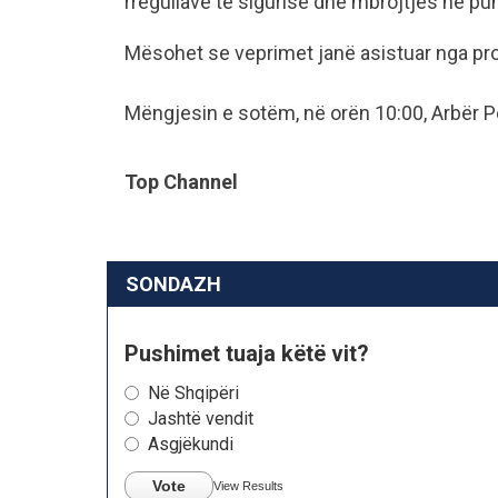
rregullave të sigurisë dhe mbrojtjes në pun
Mësohet se veprimet janë asistuar nga pro
Mëngjesin e sotëm, në orën 10:00, Arbër Pe
Top Channel
SONDAZH
Pushimet tuaja këtë vit?
Në Shqipëri
Jashtë vendit
Asgjëkundi
Vote
View Results