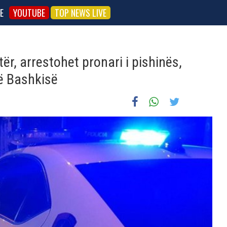
E
YOUTUBE
TOP NEWS LIVE
tër, arrestohet pronari i pishinës,
ë Bashkisë