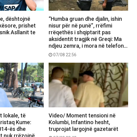
, dështojnë
“Humba gruan dhe djalin, ishin
kësore, prishet
nisur për në punë”, rrëfimi
snik Asllanit te
rrëqethës i shqiptarit pas
aksidentit tragjik në Greqi: Ma
ndjeu zemra, i mora në telefon…
07/08 22:56
 lokale, të
Video/ Moment tensioni në
ristaq Kume:
Kolumbi, Infantino hesht,
2014-ës dhe
truprojat largojnë gazetarët
it nuk rrëzojnë