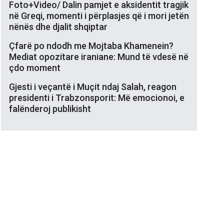
Foto+Video/ Dalin pamjet e aksidentit tragjik
në Greqi, momenti i përplasjes që i mori jetën
nënës dhe djalit shqiptar
Çfarë po ndodh me Mojtaba Khamenein?
Mediat opozitare iraniane: Mund të vdesë në
çdo moment
Gjesti i veçantë i Muçit ndaj Salah, reagon
presidenti i Trabzonsporit: Më emocionoi, e
falënderoj publikisht