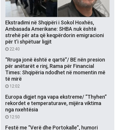
Ekstradimi në Shqipëri i Sokol Hoxhës,
Ambasada Amerikane: SHBA nuk është
strehë për ata që keqpërdorin emigracioni
për t’i shpëtuar ligjit
22:40
“Rruga jonë është e qartë”/ BE nën presion
për anëtarët e rinj, Rama për Financial
Times: Shqipëria ndodhet në momentin më
të mirë
12:02
Europa digjet nga vapa ekstreme/ “Thyhen”
rekordet e temperaturave, mijëra viktima
nga nxehtësia
12:50
Festë me “Verë dhe Portokalle”, humori