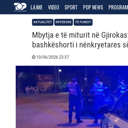
LAJME
VIDEO
SPORT
POP NEWS
PROGRAM
AKTUALITET
KRYESORE
TË FUNDIT
Mbytja e të miturit në Gjirokas
bashkëshorti i nënkryetares s
10/06/2026 23:37