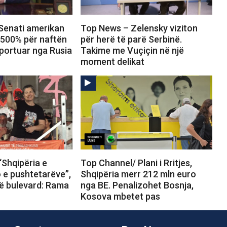
Senati amerikan
Top News – Zelensky viziton
 500% për naftën
për herë të parë Serbinë.
portuar nga Rusia
Takime me Vuçiçin në një
moment delikat
“Shqipëria e
Top Channel/ Plani i Rritjes,
o e pushtetarëve”,
Shqipëria merr 212 mln euro
në bulevard: Rama
nga BE. Penalizohet Bosnja,
Kosova mbetet pas