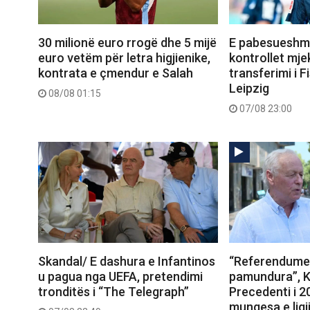
30 milionë euro rrogë dhe 5 mijë
E pabesueshme
euro vetëm për letra higjienike,
kontrollet mje
kontrata e çmendur e Salah
transferimi i Fi
Leipzig
08/08 01:15
07/08 23:00
Skandal/ E dashura e Infantinos
“Referendumet
u pagua nga UEFA, pretendimi
pamundura”, K
tronditës i “The Telegraph”
Precedenti i 
mungesa e ligj