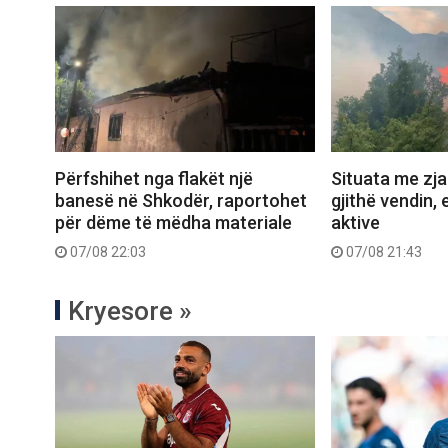
Përfshihet nga flakët një
Situata me zjar
banesë në Shkodër, raportohet
gjithë vendin, 
për dëme të mëdha materiale
aktive
07/08 22:03
07/08 21:43
Kryesore »