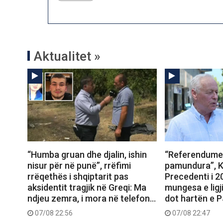
Aktualitet »
“Humba gruan dhe djalin, ishin
“Referendumet
nisur për në punë”, rrëfimi
pamundura”, K
rrëqethës i shqiptarit pas
Precedenti i 
aksidentit tragjik në Greqi: Ma
mungesa e ligj
ndjeu zemra, i mora në telefon…
dot hartën e 
07/08 22:56
07/08 22:47