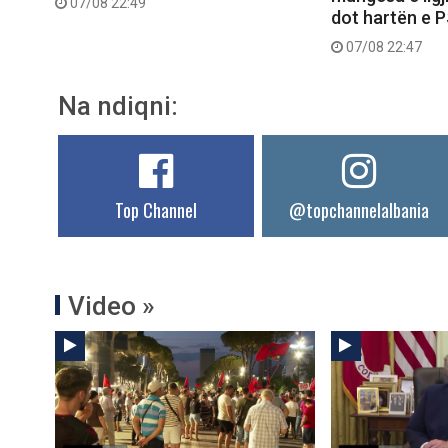
07/08 22:49
dot hartën e 
07/08 22:47
Na ndiqni:
Top Channel
@topchannelalbania
Video »