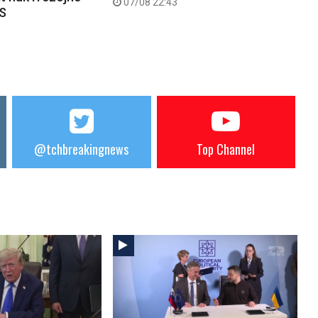
07/08 22:43
PS
@tchbreakingnews
Top Channel