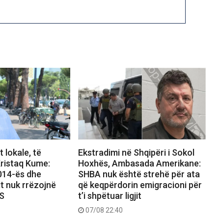
 lokale, të
Ekstradimi në Shqipëri i Sokol
ristaq Kume:
Hoxhës, Ambasada Amerikane:
2014-ës dhe
SHBA nuk është strehë për ata
it nuk rrëzojnë
që keqpërdorin emigracioni për
PS
t’i shpëtuar ligjit
07/08 22:40