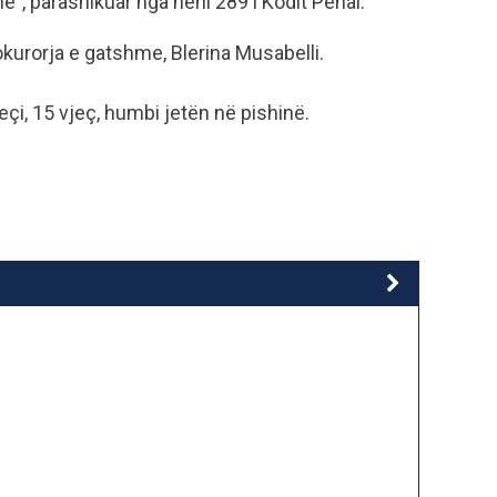
ë”, parashikuar nga neni 289 i Kodit Penal.
kurorja e gatshme, Blerina Musabelli.
çi, 15 vjeç, humbi jetën në pishinë.