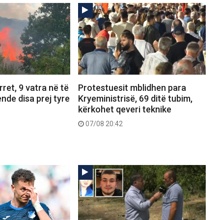
ret, 9 vatra në të
Protestuesit mblidhen para
ende disa prej tyre
Kryeministrisë, 69 ditë tubim,
kërkohet qeveri teknike
07/08 20:42