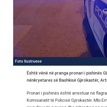
Foto Ilustruese
Është vënë në pranga pronari i pishinës G
nënkryetares së Bashkisë Gjirokastër, Art
Pronari i pishinës është arrestuar në flagra
Komisariatit të Policisë Gjirokastër. Mbi 