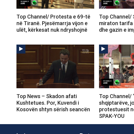
Top Channel/ Protesta e 69-të
Top Channel/ 
në Tiranë. Pjesëmarrja vijon e
miraton tarifa
ulët, kërkesat nuk ndryshojnë
dhe gazin e im
Top News – Skadon afati
Top Channel/ 
Kushtetues. Por, Kuvendi i
shqiptarëve, j
Kosovën shtyn sërish seancën
protestuesit 
SPAK-YOU