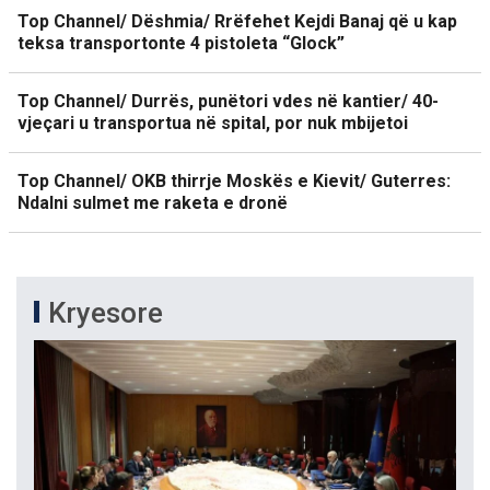
Top Channel/ Dëshmia/ Rrëfehet Kejdi Banaj që u kap
teksa transportonte 4 pistoleta “Glock”
Top Channel/ Durrës, punëtori vdes në kantier/ 40-
vjeçari u transportua në spital, por nuk mbijetoi
Top Channel/ OKB thirrje Moskës e Kievit/ Guterres:
Ndalni sulmet me raketa e dronë
Kryesore