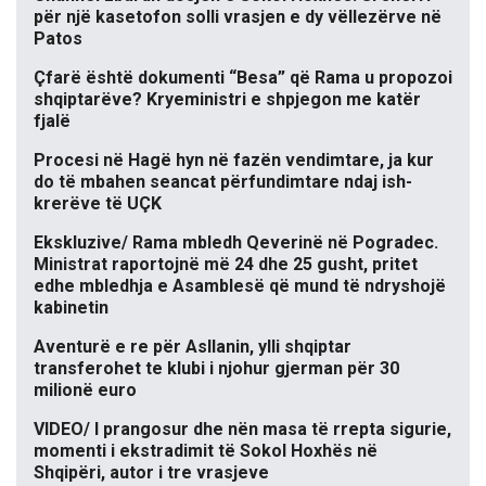
për një kasetofon solli vrasjen e dy vëllezërve në
Patos
Çfarë është dokumenti “Besa” që Rama u propozoi
shqiptarëve? Kryeministri e shpjegon me katër
fjalë
Procesi në Hagë hyn në fazën vendimtare, ja kur
do të mbahen seancat përfundimtare ndaj ish-
krerëve të UÇK
Ekskluzive/ Rama mbledh Qeverinë në Pogradec.
Ministrat raportojnë më 24 dhe 25 gusht, pritet
edhe mbledhja e Asamblesë që mund të ndryshojë
kabinetin
Aventurë e re për Asllanin, ylli shqiptar
transferohet te klubi i njohur gjerman për 30
milionë euro
VIDEO/ I prangosur dhe nën masa të rrepta sigurie,
momenti i ekstradimit të Sokol Hoxhës në
Shqipëri, autor i tre vrasjeve