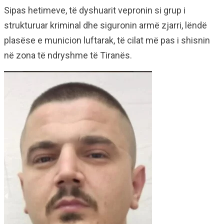
Sipas hetimeve, të dyshuarit vepronin si grup i
strukturuar kriminal dhe siguronin armë zjarri, lëndë
plasëse e municion luftarak, të cilat më pas i shisnin
në zona të ndryshme të Tiranës.