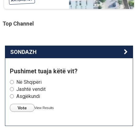
Top Channel
SONDAZH
Pushimet tuaja këtë vit?
Në Shqipëri
Jashtë vendit
Asgjëkundi
Vote
View Results