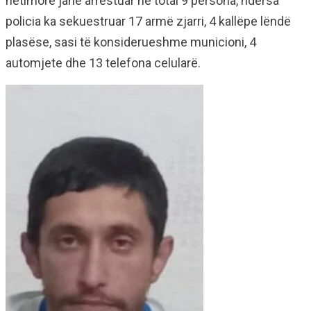
hetimore janë arrestuar në total 9 persona, ndërsa
policia ka sekuestruar 17 armë zjarri, 4 kallëpe lëndë
plasëse, sasi të konsiderueshme municioni, 4
automjete dhe 13 telefona celularë.