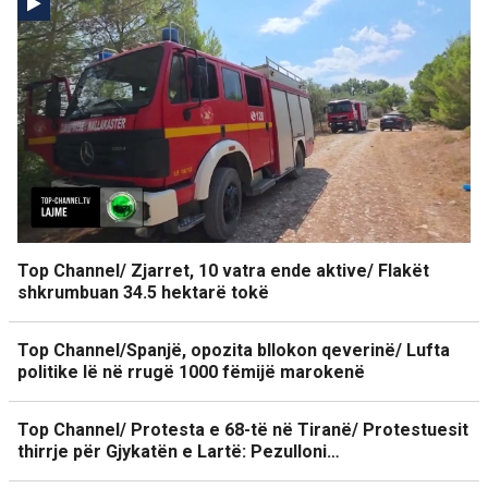
Top Channel/ Zjarret, 10 vatra ende aktive/ Flakët
shkrumbuan 34.5 hektarë tokë
Top Channel/Spanjë, opozita bllokon qeverinë/ Lufta
politike lë në rrugë 1000 fëmijë marokenë
Top Channel/ Protesta e 68-të në Tiranë/ Protestuesit
thirrje për Gjykatën e Lartë: Pezulloni…