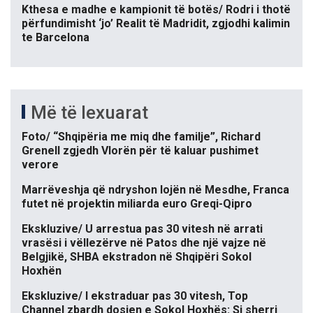
Kthesa e madhe e kampionit të botës/ Rodri i thotë
përfundimisht ‘jo’ Realit të Madridit, zgjodhi kalimin
te Barcelona
Më të lexuarat
Foto/ “Shqipëria me miq dhe familje”, Richard
Grenell zgjedh Vlorën për të kaluar pushimet
verore
Marrëveshja që ndryshon lojën në Mesdhe, Franca
futet në projektin miliarda euro Greqi-Qipro
Ekskluzive/ U arrestua pas 30 vitesh në arrati
vrasësi i vëllezërve në Patos dhe një vajze në
Belgjikë, SHBA ekstradon në Shqipëri Sokol
Hoxhën
Ekskluzive/ I ekstraduar pas 30 vitesh, Top
Channel zbardh dosjen e Sokol Hoxhës: Si sherri