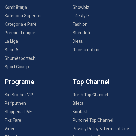
Kombëtarja
Showbiz
Kategoria Superiore
Lifestyle
Kategoria e Parë
Fashion
Premier League
Shëndeti
La Liga
Dieta
Serie A
Receta gatimi
Shumësportësh
Sport Gossip
Programe
Top Channel
Big Brother VIP
Rreth Top Channel
Për’puthen
Bileta
Shqipëria LIVE
Kontakt
Fiks Fare
Puno në Top Channel
Video
Privacy Policy & Terms of Use