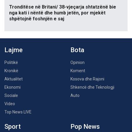
Tronditëse në Britani/ 38-vjeçarja shtatzënë bie
nga kati i nëntë dhe humb jetën, por mjekët
shpëtojnë foshnjën e saj
Lajme
Bota
Politikë
Opinion
Kronikë
Koment
Aktualitet
Kosova dhe Rajoni
Ekonomi
Shkencë dhe Teknologji
Sociale
Auto
Video
Top News LIVE
Sport
Pop News