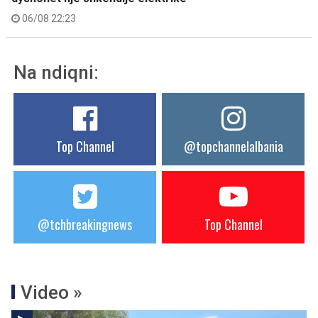
06/08 22:23
Na ndiqni:
Top Channel
@topchannelalbania
@tchbreakingnews
Top Channel
Video »