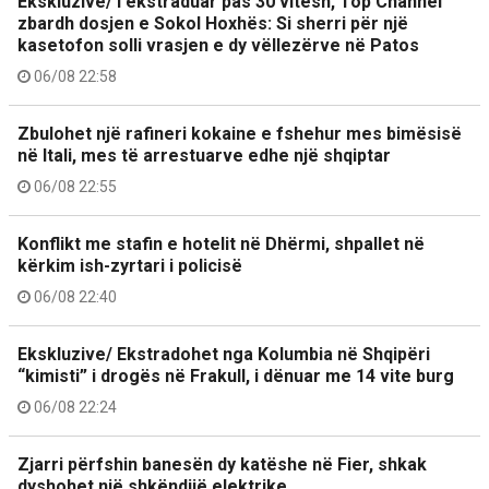
Ekskluzive/ I ekstraduar pas 30 vitesh, Top Channel
zbardh dosjen e Sokol Hoxhës: Si sherri për një
kasetofon solli vrasjen e dy vëllezërve në Patos
06/08 22:58
Zbulohet një rafineri kokaine e fshehur mes bimësisë
në Itali, mes të arrestuarve edhe një shqiptar
06/08 22:55
Konflikt me stafin e hotelit në Dhërmi, shpallet në
kërkim ish-zyrtari i policisë
06/08 22:40
Ekskluzive/ Ekstradohet nga Kolumbia në Shqipëri
“kimisti” i drogës në Frakull, i dënuar me 14 vite burg
06/08 22:24
Zjarri përfshin banesën dy katëshe në Fier, shkak
dyshohet një shkëndijë elektrike