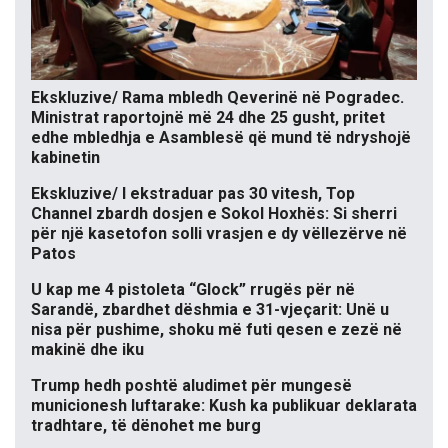
Ekskluzive/ Rama mbledh Qeverinë në Pogradec.
Ministrat raportojnë më 24 dhe 25 gusht, pritet
edhe mbledhja e Asamblesë që mund të ndryshojë
kabinetin
Ekskluzive/ I ekstraduar pas 30 vitesh, Top
Channel zbardh dosjen e Sokol Hoxhës: Si sherri
për një kasetofon solli vrasjen e dy vëllezërve në
Patos
U kap me 4 pistoleta “Glock” rrugës për në
Sarandë, zbardhet dëshmia e 31-vjeçarit: Unë u
nisa për pushime, shoku më futi qesen e zezë në
makinë dhe iku
Trump hedh poshtë aludimet për mungesë
municionesh luftarake: Kush ka publikuar deklarata
tradhtare, të dënohet me burg