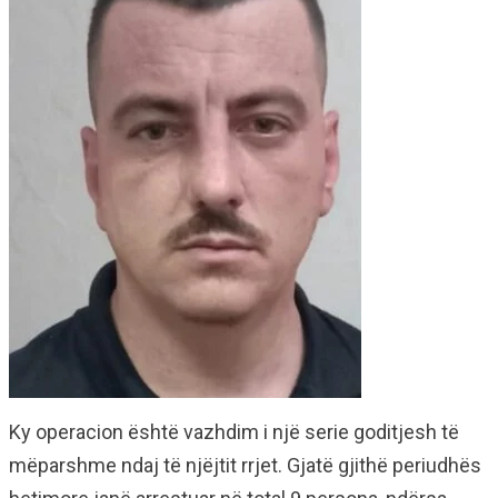
Ky operacion është vazhdim i një serie goditjesh të
mëparshme ndaj të njëjtit rrjet. Gjatë gjithë periudhës