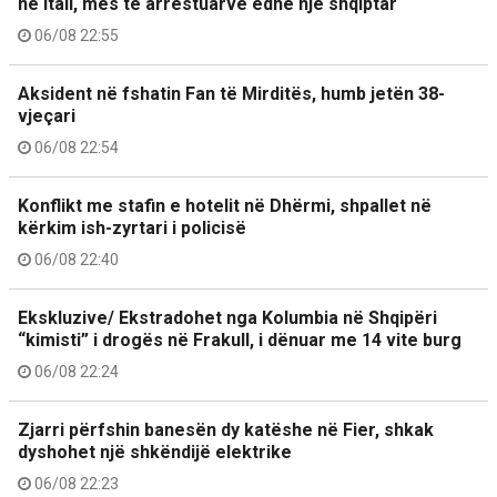
në Itali, mes të arrestuarve edhe një shqiptar
06/08 22:55
Aksident në fshatin Fan të Mirditës, humb jetën 38-
vjeçari
06/08 22:54
Konflikt me stafin e hotelit në Dhërmi, shpallet në
kërkim ish-zyrtari i policisë
06/08 22:40
Ekskluzive/ Ekstradohet nga Kolumbia në Shqipëri
“kimisti” i drogës në Frakull, i dënuar me 14 vite burg
06/08 22:24
Zjarri përfshin banesën dy katëshe në Fier, shkak
dyshohet një shkëndijë elektrike
06/08 22:23