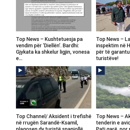
Top News – Kushtetuesja pa
Top News – La
vendim për ‘Diellën’. Bardhi:
inspektim në 
Gjykata ka shkelur ligjin, vonesa
për të garantu
e…
turistëve!
Top Channel/ Aksident i trefishë
Top News – Ak
në rrugën Sarandë-Ksamil,
tenderin e avi
plagosen dy turistë spanjollë
Pati garë, por