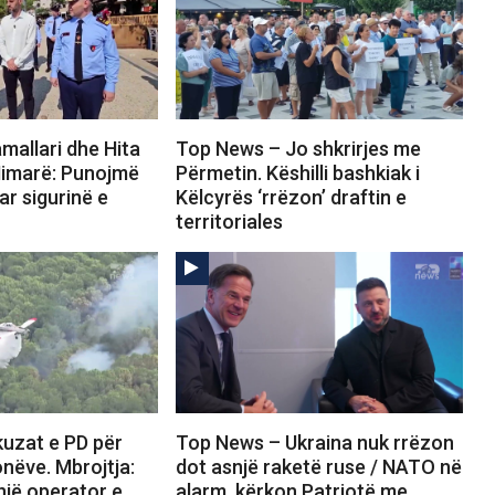
mallari dhe Hita
Top News – Jo shkrirjes me
Himarë: Punojmë
Përmetin. Këshilli bashkiak i
ar sigurinë e
Këlcyrës ‘rrëzon’ draftin e
territoriales
uzat e PD për
Top News – Ukraina nuk rrëzon
onëve. Mbrojtja:
dot asnjë raketë ruse / NATO në
 një operator e
alarm, kërkon Patriotë me