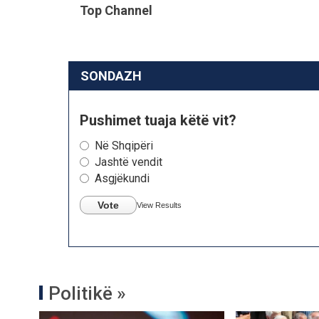
Top Channel
SONDAZH
Pushimet tuaja këtë vit?
Në Shqipëri
Jashtë vendit
Asgjëkundi
Vote
View Results
Politikë »