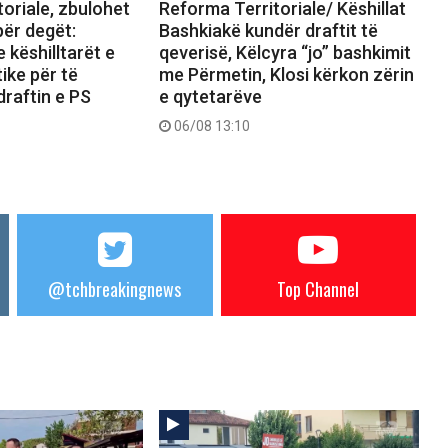
oriale, zbulohet
Reforma Territoriale/ Këshillat
për degët:
Bashkiakë kundër draftit të
këshilltarët e
qeverisë, Këlcyra “jo” bashkimit
ike për të
me Përmetin, Klosi kërkon zërin
raftin e PS
e qytetarëve
06/08 13:10
@tchbreakingnews
Top Channel