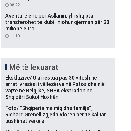
08:22
Aventurë e re për Asllanin, ylli shqiptar
transferohet te klubi i njohur gjerman për 30
milionë euro
11:10
Më të lexuarat
Ekskluzive/ U arrestua pas 30 vitesh në
arrati vrasësi i vëllezërve në Patos dhe një
vajze në Belgjikë, SHBA ekstradon në
Shqipëri Sokol Hoxhën
Foto/ “Shqipëria me miq dhe familje”,
Richard Grenell zgjedh Vlorën për të kaluar
pushimet verore