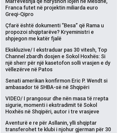
Marrëveshja që ndryshon lojën në Mesdhe,
Franca futet në projektin miliarda euro
Greqi-Qipro
Çfarë është dokumenti “Besa” që Rama u
propozoi shqiptarëve? Kryeministri e
shpjegon me katër fjalë
Ekskluzive/ I ekstraduar pas 30 vitesh, Top
Channel zbardh dosjen e Sokol Hoxhës: Si
një sherr për një kasetofon solli vrasjen e dy
vëllezërve në Patos
Senati amerikan konfirmon Eric P. Wendt si
ambasador të SHBA-së në Shqipëri
VIDEO/ I prangosur dhe nën masa të rrepta
sigurie, momenti i ekstradimit të Sokol
Hoxhës në Shqipëri, autor i tre vrasjeve
Aventurë e re për Asllanin, ylli shqiptar
transferohet te klubi i njohur gjerman për 30