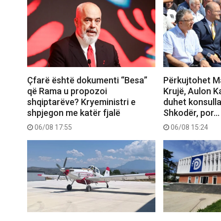
Çfarë është dokumenti “Besa”
Përkujtohet M
që Rama u propozoi
Krujë, Aulon K
shqiptarëve? Kryeministri e
duhet konsull
shpjegon me katër fjalë
Shkodër, por…
06/08 17:55
06/08 15:24