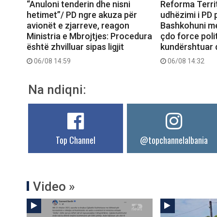
“Anuloni tenderin dhe nisni
Reforma Territ
hetimet”/ PD ngre akuza për
udhëzimi i PD 
avionët e zjarreve, reagon
Bashkohuni me 
Ministria e Mbrojtjes: Procedura
çdo force polit
është zhvilluar sipas ligjit
kundërshtuar d
06/08 14:59
06/08 14:32
Na ndiqni:
Top Channel
@topchannelalbania
Video »