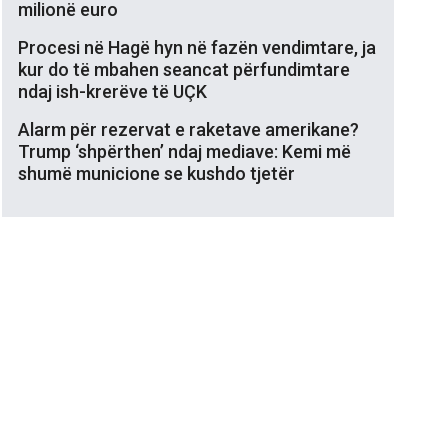
milionë euro
Procesi në Hagë hyn në fazën vendimtare, ja
kur do të mbahen seancat përfundimtare
ndaj ish-krerëve të UÇK
Alarm për rezervat e raketave amerikane?
Trump ‘shpërthen’ ndaj mediave: Kemi më
shumë municione se kushdo tjetër