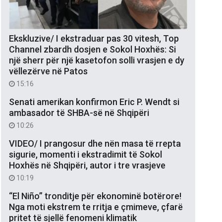
Ekskluzive/ I ekstraduar pas 30 vitesh, Top
Channel zbardh dosjen e Sokol Hoxhës: Si
një sherr për një kasetofon solli vrasjen e dy
vëllezërve në Patos
15:16
Senati amerikan konfirmon Eric P. Wendt si
ambasador të SHBA-së në Shqipëri
10:26
VIDEO/ I prangosur dhe nën masa të rrepta
sigurie, momenti i ekstradimit të Sokol
Hoxhës në Shqipëri, autor i tre vrasjeve
10:19
“El Niño” tronditje për ekonominë botërore!
Nga moti ekstrem te rritja e çmimeve, çfarë
pritet të sjellë fenomeni klimatik