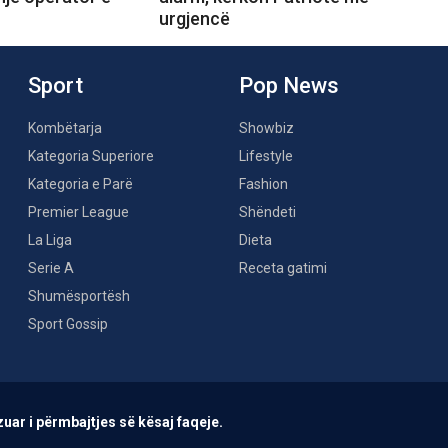
urgjencë
Sport
Pop News
Kombëtarja
Showbiz
Kategoria Superiore
Lifestyle
Kategoria e Parë
Fashion
Premier League
Shëndeti
La Liga
Dieta
Serie A
Receta gatimi
Shumësportësh
Sport Gossip
uar i përmbajtjes së kësaj faqeje.