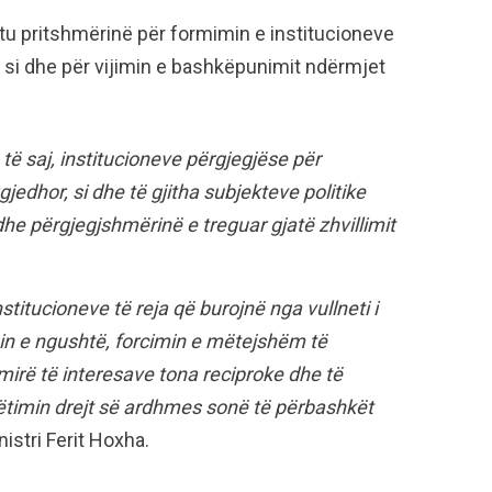
tu pritshmërinë për formimin e institucioneve
e, si dhe për vijimin e bashkëpunimit ndërmjet
ë saj, institucioneve përgjegjëse për
jedhor, si dhe të gjitha subjekteve politike
e përgjegjshmërinë e treguar gjatë zhvillimit
itucioneve të reja që burojnë nga vullneti i
n e ngushtë, forcimin e mëtejshëm të
irë të interesave tona reciproke dhe të
ëtimin drejt së ardhmes sonë të përbashkët
nistri Ferit Hoxha.