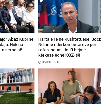
ajor Abaz Kupi në
Harta e re në Kushtetuese, Boçi:
alaja: Nuk na
Ndihmë ndërkombëtarëve për
ata serbe në
referendum, do t’i bëjmë
kërkesë edhe KQZ-së
06/08 15:10