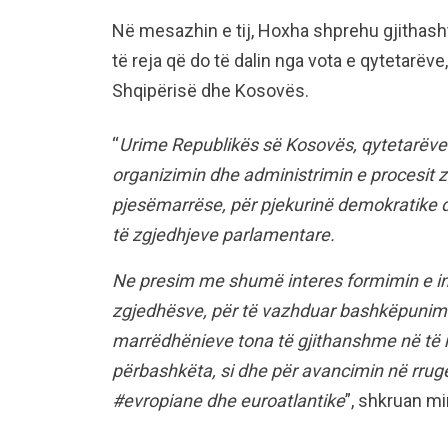
Në mesazhin e tij, Hoxha shprehu gjithash
të reja që do të dalin nga vota e qytetarëv
Shqipërisë dhe Kosovës.
“
Urime Republikës së Kosovës, qytetarëve t
organizimin dhe administrimin e procesit zg
pjesëmarrëse, për pjekurinë demokratike dh
të zgjedhjeve parlamentare.
Ne presim me shumë interes formimin e inst
zgjedhësve, për të vazhduar bashkëpunimi
marrëdhënieve tona të gjithanshme në të m
përbashkëta, si dhe për avancimin në rrug
#evropiane dhe euroatlantike
”, shkruan mi