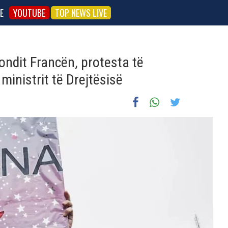
E
YOUTUBE
TOP NEWS LIVE
ondit Francën, protesta të
inistrit të Drejtësisë