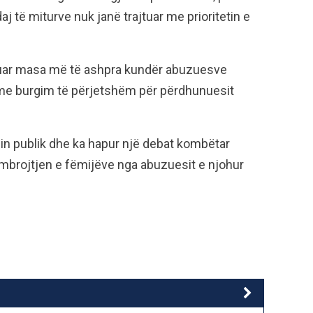
 të miturve nuk janë trajtuar me prioritetin e
ruar masa më të ashpra kundër abuzuesve
me burgim të përjetshëm për përdhunuesit
onin publik dhe ka hapur një debat kombëtar
 mbrojtjen e fëmijëve nga abuzuesit e njohur