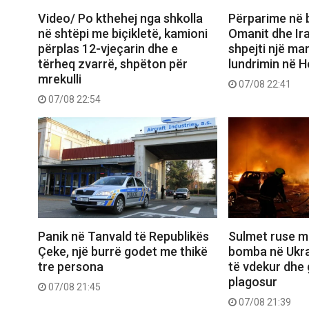
Video/ Po kthehej nga shkolla
Përparime në 
në shtëpi me biçikletë, kamioni
Omanit dhe Ira
përplas 12-vjeçarin dhe e
shpejti një ma
tërheq zvarrë, shpëton për
lundrimin në 
mrekulli
07/08 22:41
07/08 22:54
Panik në Tanvald të Republikës
Sulmet ruse m
Çeke, një burrë godet me thikë
bomba në Ukra
tre persona
të vdekur dhe 
plagosur
07/08 21:45
07/08 21:39