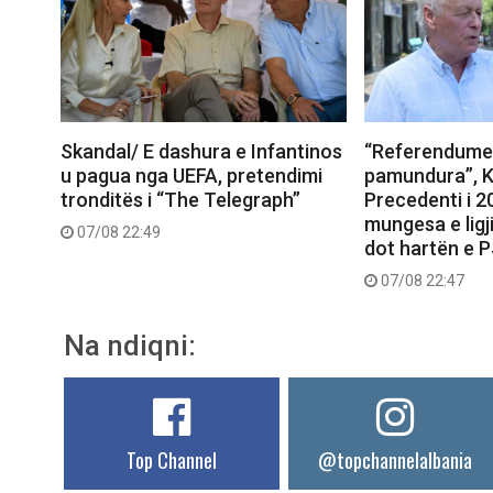
Skandal/ E dashura e Infantinos
“Referendumet
u pagua nga UEFA, pretendimi
pamundura”, K
tronditës i “The Telegraph”
Precedenti i 
mungesa e ligj
07/08 22:49
dot hartën e 
07/08 22:47
Na ndiqni:
Top Channel
@topchannelalbania