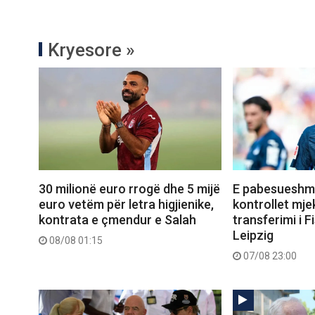
Kryesore »
30 milionë euro rrogë dhe 5 mijë
E pabesueshme
euro vetëm për letra higjienike,
kontrollet mje
kontrata e çmendur e Salah
transferimi i Fi
Leipzig
08/08 01:15
07/08 23:00