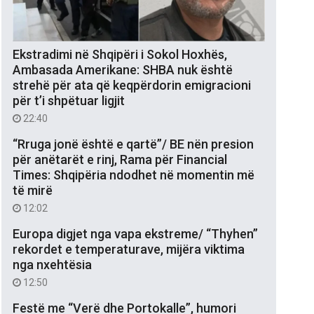
Ekstradimi në Shqipëri i Sokol Hoxhës,
Ambasada Amerikane: SHBA nuk është
strehë për ata që keqpërdorin emigracioni
për t’i shpëtuar ligjit
22:40
“Rruga jonë është e qartë”/ BE nën presion
për anëtarët e rinj, Rama për Financial
Times: Shqipëria ndodhet në momentin më
të mirë
12:02
Europa digjet nga vapa ekstreme/ “Thyhen”
rekordet e temperaturave, mijëra viktima
nga nxehtësia
12:50
Festë me “Verë dhe Portokalle”, humori