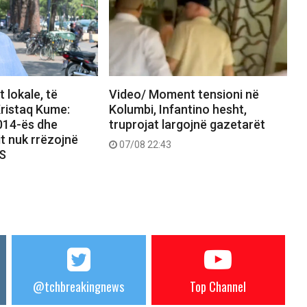
 lokale, të
Video/ Moment tensioni në
ristaq Kume:
Kolumbi, Infantino hesht,
2014-ës dhe
truprojat largojnë gazetarët
it nuk rrëzojnë
07/08 22:43
PS
@tchbreakingnews
Top Channel