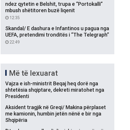
ndez qytetin e Belshit, trupa e “Portokalli”
mbush shëtitoren buzë liqenit
12:35
Skandal/ E dashura e Infantinos u pagua nga
UEFA, pretendimi tronditës i “The Telegraph”
22:49
Më të lexuarat
Vajza e ish-ministrit Beqaj heq dorë nga
shtetësia shqiptare, dekreti miratohet nga
Presidenti
Aksident tragjik në Greqi/ Makina përplaset
me kamionin, humbin jetën nënë e bir nga
Shqipëria