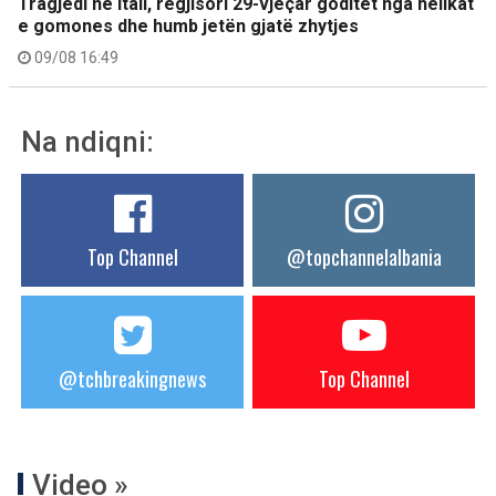
Tragjedi në Itali, regjisori 29-vjeçar goditet nga helikat
e gomones dhe humb jetën gjatë zhytjes
09/08 16:49
Na ndiqni:
Top Channel
@topchannelalbania
@tchbreakingnews
Top Channel
Video »