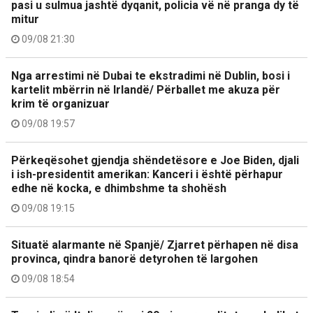
pasi u sulmua jashtë dyqanit, policia vë në pranga dy të
mitur
09/08 21:30
Nga arrestimi në Dubai te ekstradimi në Dublin, bosi i
kartelit mbërrin në Irlandë/ Përballet me akuza për
krim të organizuar
09/08 19:57
Përkeqësohet gjendja shëndetësore e Joe Biden, djali
i ish-presidentit amerikan: Kanceri i është përhapur
edhe në kocka, e dhimbshme ta shohësh
09/08 19:15
Situatë alarmante në Spanjë/ Zjarret përhapen në disa
provinca, qindra banorë detyrohen të largohen
09/08 18:54