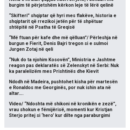
burgim të përjetshëm kërkon leje të lërë qelinë
“Skifteri” shqiptar që hyri mes flakëve, historia e
shqiptarit që rrezikoi jetën për të shpëtuar
shtëpitë në Psatha të Greqisë
“Më ftuan për kafe dhe më qëlluan”/ Përleshja në
burgun e Fierit, Denis Bajri tregon si e sulmoi
Jurgen Zotaj në qeli
“Nuk do ta njohim Kosovën”, Ministria e Jashtme
reagon pas deklaratës së Zelenskyt në Serbi: Nuk
ka paralelizëm mes Prishtinës dhe Kievit
Ndodh në Madeira, pushtohet kisha për martesën
e Ronaldos me Georginës, por nuk ishin ata në
altar….
Video/ “Ndoshta më shikoni në kronikën e zezë”,
vrau shokun e fëmijërisë, momenti kur Kristjan
Sterjo pritej si ‘hero’ kur dilte nga paraburgimi