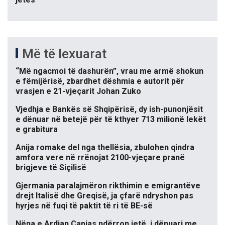
Më të lexuarat
“Më ngacmoi të dashurën”, vrau me armë shokun
e fëmijërisë, zbardhet dëshmia e autorit për
vrasjen e 21-vjeçarit Johan Zuko
Vjedhja e Bankës së Shqipërisë, dy ish-punonjësit
e dënuar në betejë për të kthyer 713 milionë lekët
e grabitura
Anija romake del nga thellësia, zbulohen qindra
amfora vere në rrënojat 2100-vjeçare pranë
brigjeve të Siçilisë
Gjermania paralajmëron rikthimin e emigrantëve
drejt Italisë dhe Greqisë, ja çfarë ndryshon pas
hyrjes në fuqi të paktit të ri të BE-së
Nëna e Ardian Çapjas ndërron jetë, i dënuari me