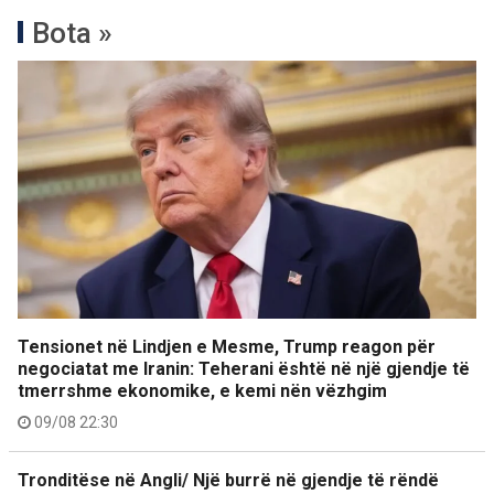
Bota »
Tensionet në Lindjen e Mesme, Trump reagon për
negociatat me Iranin: Teherani është në një gjendje të
tmerrshme ekonomike, e kemi nën vëzhgim
09/08 22:30
Tronditëse në Angli/ Një burrë në gjendje të rëndë