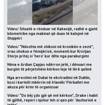
Video/ Situatë e rënduar në Kakavijë, radhë e gjatë
kilometrike nga makinat që duan të kalojnë në
Shqipëri
Video/ “Ndoshta më shikoni në kronikën e zezë”,
vrau shokun e fëmijërisë, momenti kur Kristjan
Sterjo pritej si ‘hero’ kur dilte nga paraburgimi
Nëna e Ardian Çapjas ndërron jetë, i dënuari me
burgim të përjetshëm kërkon leje të lërë qelinë
Nga arrestimi në Dubai te ekstradimi në Dublin,
bosi i kartelit mbërrin në Irlandë/ Përballet me
akuza për krim të organizuar
Video/ “Do bëj çdo gjë që më kërkon”, Drake i habit
të gjithë, reperi i njohur leh si qen për ‘dashurinë e
jetës’