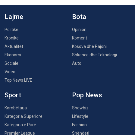
Lajme
Bota
Politikë
Opinion
Kronikë
Koment
Aktualitet
Kosova dhe Rajoni
Ekonomi
Shkencë dhe Teknologji
Sociale
Auto
Video
Top News LIVE
Sport
Pop News
Kombëtarja
Showbiz
Kategoria Superiore
Lifestyle
Kategoria e Parë
Fashion
Premier League
Shëndeti