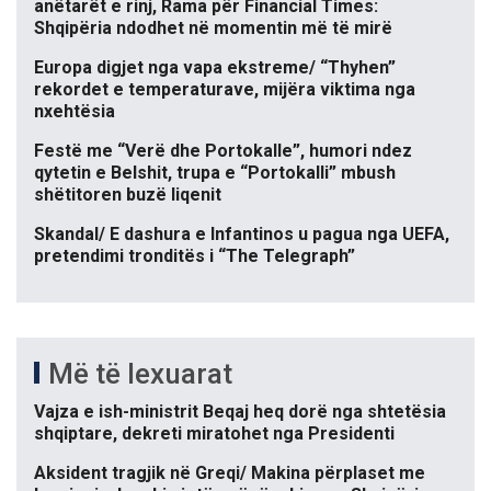
anëtarët e rinj, Rama për Financial Times:
Shqipëria ndodhet në momentin më të mirë
Europa digjet nga vapa ekstreme/ “Thyhen”
rekordet e temperaturave, mijëra viktima nga
nxehtësia
Festë me “Verë dhe Portokalle”, humori ndez
qytetin e Belshit, trupa e “Portokalli” mbush
shëtitoren buzë liqenit
Skandal/ E dashura e Infantinos u pagua nga UEFA,
pretendimi tronditës i “The Telegraph”
Më të lexuarat
Vajza e ish-ministrit Beqaj heq dorë nga shtetësia
shqiptare, dekreti miratohet nga Presidenti
Aksident tragjik në Greqi/ Makina përplaset me