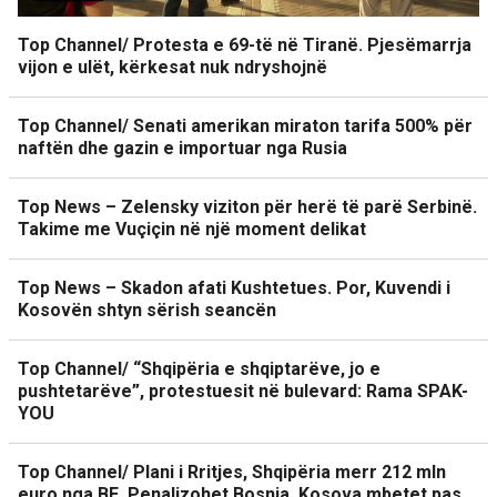
Top Channel/ Protesta e 69-të në Tiranë. Pjesëmarrja
vijon e ulët, kërkesat nuk ndryshojnë
Top Channel/ Senati amerikan miraton tarifa 500% për
naftën dhe gazin e importuar nga Rusia
Top News – Zelensky viziton për herë të parë Serbinë.
Takime me Vuçiçin në një moment delikat
Top News – Skadon afati Kushtetues. Por, Kuvendi i
Kosovën shtyn sërish seancën
Top Channel/ “Shqipëria e shqiptarëve, jo e
pushtetarëve”, protestuesit në bulevard: Rama SPAK-
YOU
Top Channel/ Plani i Rritjes, Shqipëria merr 212 mln
euro nga BE. Penalizohet Bosnja, Kosova mbetet pas