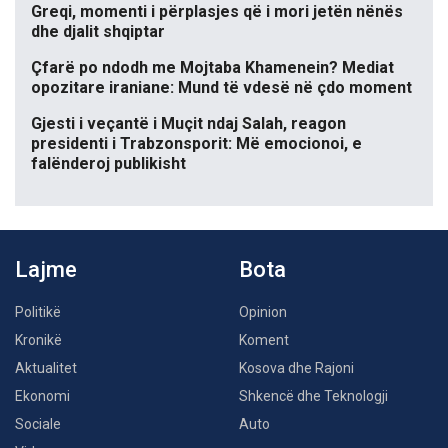
Greqi, momenti i përplasjes që i mori jetën nënës
dhe djalit shqiptar
Çfarë po ndodh me Mojtaba Khamenein? Mediat
opozitare iraniane: Mund të vdesë në çdo moment
Gjesti i veçantë i Muçit ndaj Salah, reagon
presidenti i Trabzonsporit: Më emocionoi, e
falënderoj publikisht
Lajme
Bota
Politikë
Opinion
Kronikë
Koment
Aktualitet
Kosova dhe Rajoni
Ekonomi
Shkencë dhe Teknologji
Sociale
Auto