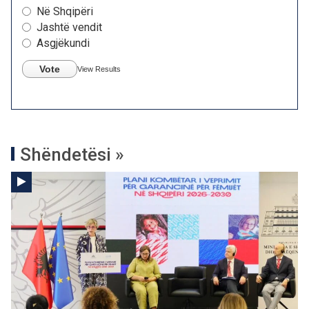
Në Shqipëri
Jashtë vendit
Asgjëkundi
Vote
View Results
Shëndetësi »