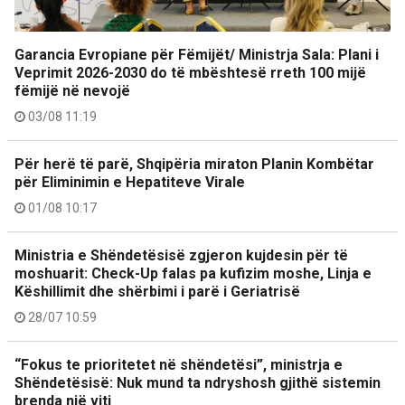
Garancia Evropiane për Fëmijët/ Ministrja Sala: Plani i
Veprimit 2026-2030 do të mbështesë rreth 100 mijë
fëmijë në nevojë
03/08 11:19
Për herë të parë, Shqipëria miraton Planin Kombëtar
për Eliminimin e Hepatiteve Virale
01/08 10:17
Ministria e Shëndetësisë zgjeron kujdesin për të
moshuarit: Check-Up falas pa kufizim moshe, Linja e
Këshillimit dhe shërbimi i parë i Geriatrisë
28/07 10:59
“Fokus te prioritetet në shëndetësi”, ministrja e
Shëndetësisë: Nuk mund ta ndryshosh gjithë sistemin
brenda një viti