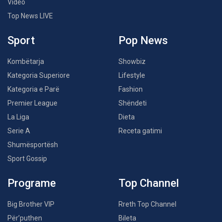
Video
Top News LIVE
Sport
Pop News
Kombëtarja
Showbiz
Kategoria Superiore
Lifestyle
Kategoria e Parë
Fashion
Premier League
Shëndeti
La Liga
Dieta
Serie A
Receta gatimi
Shumësportësh
Sport Gossip
Programe
Top Channel
Big Brother VIP
Rreth Top Channel
Për’puthen
Bileta