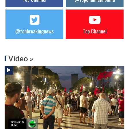
@tchbreakingnews
Top Channel
Video »