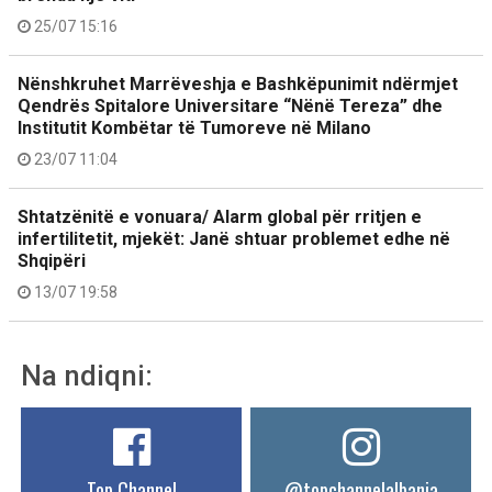
25/07 15:16
Nënshkruhet Marrëveshja e Bashkëpunimit ndërmjet
Qendrës Spitalore Universitare “Nënë Tereza” dhe
Institutit Kombëtar të Tumoreve në Milano
23/07 11:04
Shtatzënitë e vonuara/ Alarm global për rritjen e
infertilitetit, mjekët: Janë shtuar problemet edhe në
Shqipëri
13/07 19:58
Na ndiqni:
Top Channel
@topchannelalbania