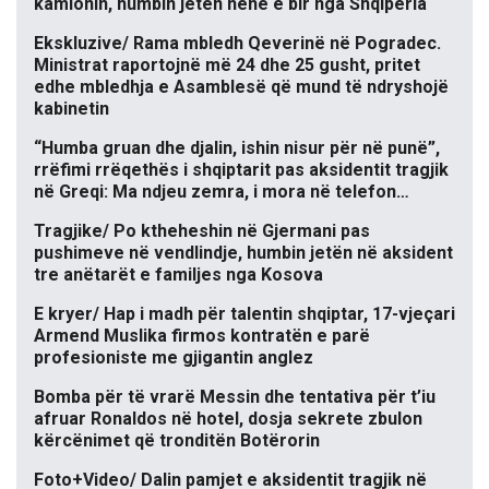
kamionin, humbin jetën nënë e bir nga Shqipëria
Ekskluzive/ Rama mbledh Qeverinë në Pogradec.
Ministrat raportojnë më 24 dhe 25 gusht, pritet
edhe mbledhja e Asamblesë që mund të ndryshojë
kabinetin
“Humba gruan dhe djalin, ishin nisur për në punë”,
rrëfimi rrëqethës i shqiptarit pas aksidentit tragjik
në Greqi: Ma ndjeu zemra, i mora në telefon…
Tragjike/ Po ktheheshin në Gjermani pas
pushimeve në vendlindje, humbin jetën në aksident
tre anëtarët e familjes nga Kosova
E kryer/ Hap i madh për talentin shqiptar, 17-vjeçari
Armend Muslika firmos kontratën e parë
profesioniste me gjigantin anglez
Bomba për të vrarë Messin dhe tentativa për t’iu
afruar Ronaldos në hotel, dosja sekrete zbulon
kërcënimet që tronditën Botërorin
Foto+Video/ Dalin pamjet e aksidentit tragjik në