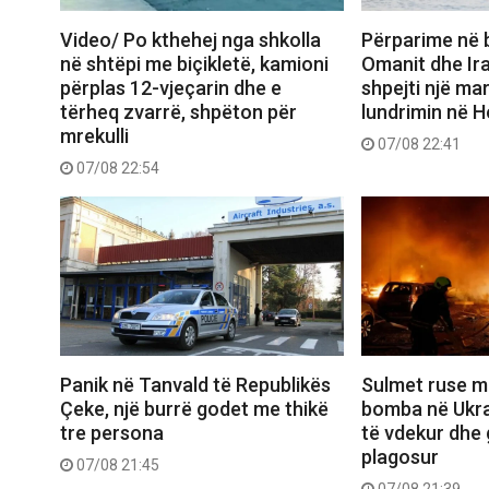
Video/ Po kthehej nga shkolla
Përparime në 
në shtëpi me biçikletë, kamioni
Omanit dhe Ira
përplas 12-vjeçarin dhe e
shpejti një ma
tërheq zvarrë, shpëton për
lundrimin në 
mrekulli
07/08 22:41
07/08 22:54
Panik në Tanvald të Republikës
Sulmet ruse m
Çeke, një burrë godet me thikë
bomba në Ukra
tre persona
të vdekur dhe 
plagosur
07/08 21:45