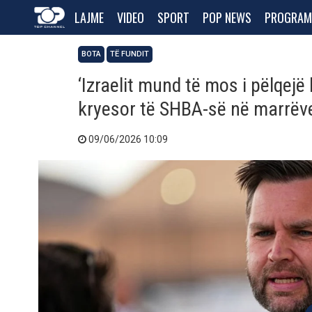
LAJME
VIDEO
SPORT
POP NEWS
PROGRAM
BOTA
TË FUNDIT
‘Izraelit mund të mos i pëlqejë
kryesor të SHBA-së në marrëv
09/06/2026 10:09