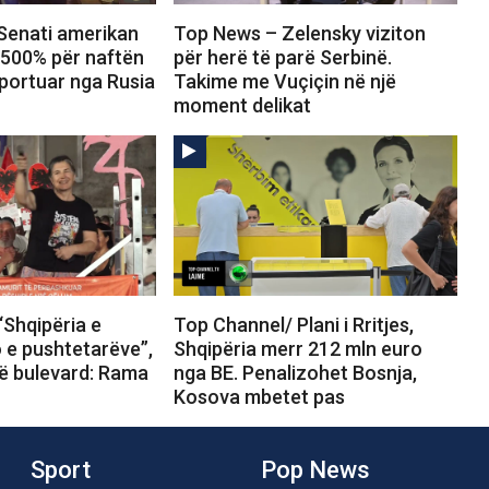
Senati amerikan
Top News – Zelensky viziton
 500% për naftën
për herë të parë Serbinë.
portuar nga Rusia
Takime me Vuçiçin në një
moment delikat
“Shqipëria e
Top Channel/ Plani i Rritjes,
o e pushtetarëve”,
Shqipëria merr 212 mln euro
në bulevard: Rama
nga BE. Penalizohet Bosnja,
Kosova mbetet pas
Sport
Pop News