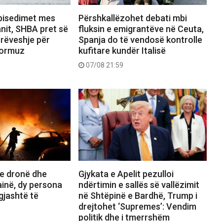
bisedimet mes
Përshkallëzohet debati mbi
nit, SHBA pret së
fluksin e emigrantëve në Ceuta,
rrëveshje për
Spanja do të vendosë kontrolle
Hormuz
kufitare kundër Italisë
07/08 21:59
e dronë dhe
Gjykata e Apelit pezulloi
inë, dy persona
ndërtimin e sallës së vallëzimit
gjashtë të
në Shtëpinë e Bardhë, Trump i
drejtohet ‘Supremes’: Vendim
politik dhe i tmerrshëm