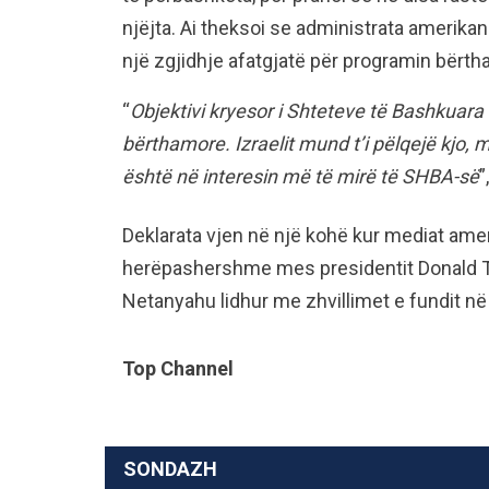
njëjta. Ai theksoi se administrata amerika
një zgjidhje afatgjatë për programin bërth
“
Objektivi kryesor i Shteteve të Bashkuara
bërthamore. Izraelit mund t’i pëlqejë kjo,
është në interesin më të mirë të SHBA-së
”
Deklarata vjen në një kohë kur mediat amer
herëpashershme mes presidentit Donald Tr
Netanyahu lidhur me zhvillimet e fundit n
Top Channel
SONDAZH