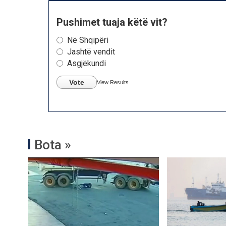
Pushimet tuaja këtë vit?
Në Shqipëri
Jashtë vendit
Asgjëkundi
Vote
View Results
Bota »