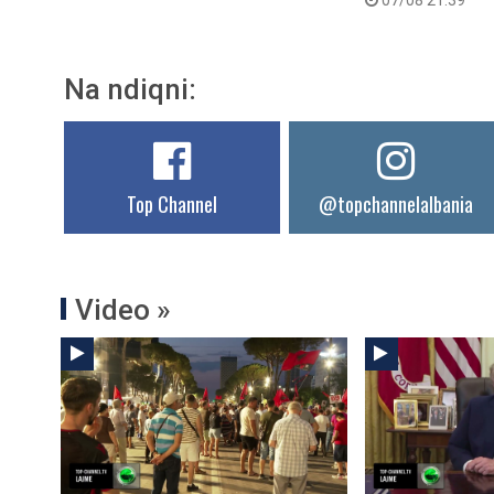
07/08 21:39
Na ndiqni:
Top Channel
@topchannelalbania
Video »