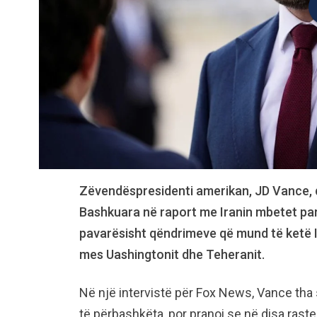
Zëvendëspresidenti amerikan, JD Vance, de
Bashkuara në raport me Iranin mbetet para
pavarësisht qëndrimeve që mund të ketë 
mes Uashingtonit dhe Teheranit.
Në një intervistë për Fox News, Vance tha
të përbashkëta, por pranoi se në disa rast