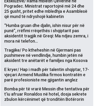
Ekskluzive/ Rama mbledh Qeverinë në
Pogradec. Ministrat raportojnë më 24 dhe
25 gusht, pritet edhe mbledhja e Asamblesë
që mund të ndryshojë kabinetin
“Humba gruan dhe djalin, ishin nisur për në
punë”, rrëfimi rrëqethës i shqiptarit pas
aksidentit tragjik në Greqi: Ma ndjeu zemra, i
mora në telefon…
Tragjike/ Po ktheheshin në Gjermani pas
pushimeve në vendlindje, humbin jetën në
aksident tre anëtarët e familjes nga Kosova
E kryer/ Hap i madh për talentin shqiptar, 17-
vjeçari Armend Muslika firmos kontratën e
parë profesioniste me gjigantin anglez
Bomba për të vrarë Messin dhe tentativa për
t’iu afruar Ronaldos në hotel, dosja sekrete
zbulon kërcënimet që tronditën Botërorin