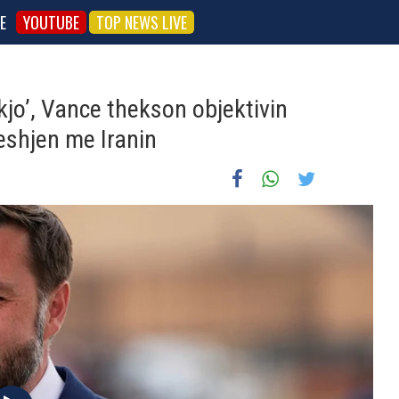
E
YOUTUBE
TOP NEWS LIVE
 kjo’, Vance thekson objektivin
eshjen me Iranin