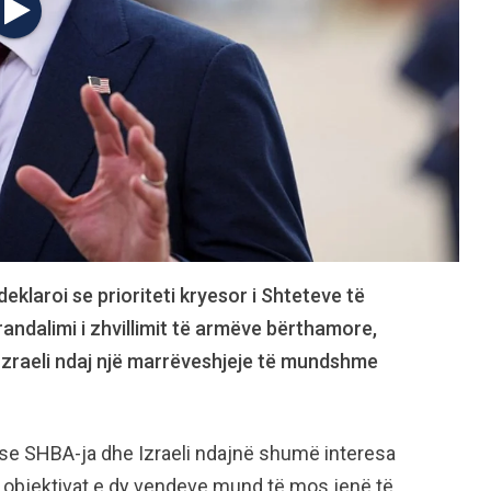
klaroi se prioriteti kryesor i Shteteve të
ndalimi i zhvillimit të armëve bërthamore,
Izraeli ndaj një marrëveshjeje të mundshme
 se SHBA-ja dhe Izraeli ndajnë shumë interesa
e objektivat e dy vendeve mund të mos jenë të