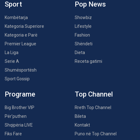
Sport
Pop News
Kombëtarja
Showbiz
Kategoria Superiore
Lifestyle
Kategoria e Parë
Fashion
Premier League
Shëndeti
La Liga
Dieta
Serie A
Receta gatimi
Shumësportësh
Sport Gossip
Programe
Top Channel
Big Brother VIP
Rreth Top Channel
Për’puthen
Bileta
Shqipëria LIVE
Kontakt
Fiks Fare
Puno në Top Channel