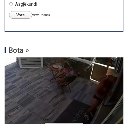
Asgjëkundi
Vote
View Results
Bota »