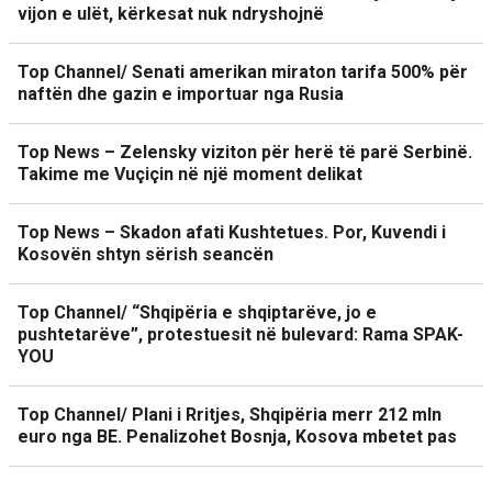
vijon e ulët, kërkesat nuk ndryshojnë
Top Channel/ Senati amerikan miraton tarifa 500% për
naftën dhe gazin e importuar nga Rusia
Top News – Zelensky viziton për herë të parë Serbinë.
Takime me Vuçiçin në një moment delikat
Top News – Skadon afati Kushtetues. Por, Kuvendi i
Kosovën shtyn sërish seancën
Top Channel/ “Shqipëria e shqiptarëve, jo e
pushtetarëve”, protestuesit në bulevard: Rama SPAK-
YOU
Top Channel/ Plani i Rritjes, Shqipëria merr 212 mln
euro nga BE. Penalizohet Bosnja, Kosova mbetet pas