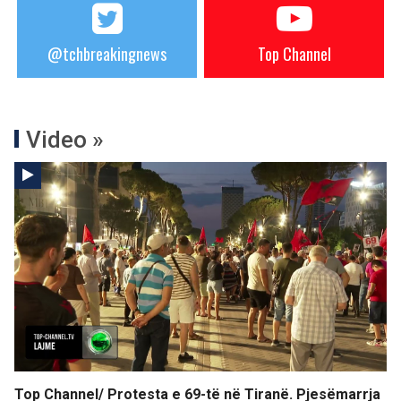
@tchbreakingnews
Top Channel
Video »
Top Channel/ Protesta e 69-të në Tiranë. Pjesëmarrja