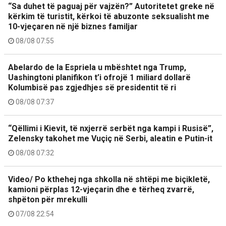
“Sa duhet të paguaj për vajzën?” Autoritetet greke në
kërkim të turistit, kërkoi të abuzonte seksualisht me
10-vjeçaren në një biznes familjar
08/08 07:55
Abelardo de la Espriela u mbështet nga Trump,
Uashingtoni planifikon t’i ofrojë 1 miliard dollarë
Kolumbisë pas zgjedhjes së presidentit të ri
08/08 07:37
“Qëllimi i Kievit, të nxjerrë serbët nga kampi i Rusisë”,
Zelensky takohet me Vuçiç në Serbi, aleatin e Putin-it
08/08 07:32
Video/ Po kthehej nga shkolla në shtëpi me biçikletë,
kamioni përplas 12-vjeçarin dhe e tërheq zvarrë,
shpëton për mrekulli
07/08 22:54