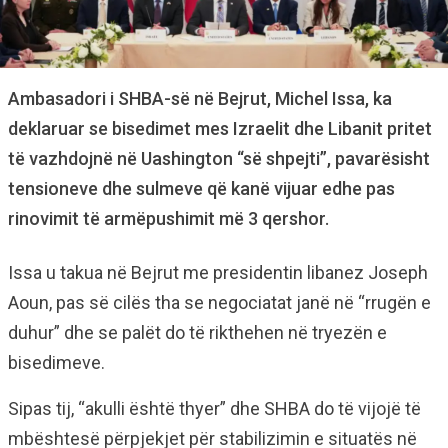
Ambasadori i SHBA-së në Bejrut, Michel Issa, ka
deklaruar se bisedimet mes Izraelit dhe Libanit pritet
të vazhdojnë në Uashington “së shpejti”, pavarësisht
tensioneve dhe sulmeve që kanë vijuar edhe pas
rinovimit të armëpushimit më 3 qershor.
Issa u takua në Bejrut me presidentin libanez Joseph
Aoun, pas së cilës tha se negociatat janë në “rrugën e
duhur” dhe se palët do të rikthehen në tryezën e
bisedimeve.
Sipas tij, “akulli është thyer” dhe SHBA do të vijojë të
mbështesë përpjekjet për stabilizimin e situatës në