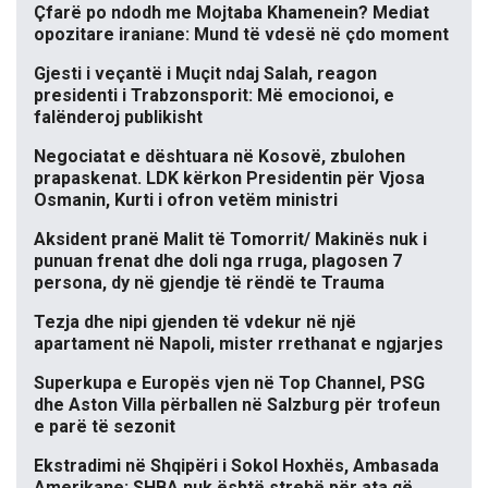
Çfarë po ndodh me Mojtaba Khamenein? Mediat
opozitare iraniane: Mund të vdesë në çdo moment
Gjesti i veçantë i Muçit ndaj Salah, reagon
presidenti i Trabzonsporit: Më emocionoi, e
falënderoj publikisht
Negociatat e dështuara në Kosovë, zbulohen
prapaskenat. LDK kërkon Presidentin për Vjosa
Osmanin, Kurti i ofron vetëm ministri
Aksident pranë Malit të Tomorrit/ Makinës nuk i
punuan frenat dhe doli nga rruga, plagosen 7
persona, dy në gjendje të rëndë te Trauma
Tezja dhe nipi gjenden të vdekur në një
apartament në Napoli, mister rrethanat e ngjarjes
Superkupa e Europës vjen në Top Channel, PSG
dhe Aston Villa përballen në Salzburg për trofeun
e parë të sezonit
Ekstradimi në Shqipëri i Sokol Hoxhës, Ambasada
Amerikane: SHBA nuk është strehë për ata që