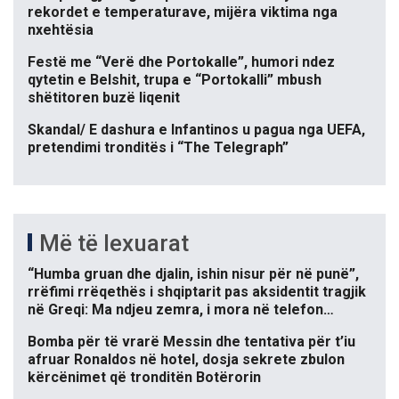
rekordet e temperaturave, mijëra viktima nga
nxehtësia
Festë me “Verë dhe Portokalle”, humori ndez
qytetin e Belshit, trupa e “Portokalli” mbush
shëtitoren buzë liqenit
Skandal/ E dashura e Infantinos u pagua nga UEFA,
pretendimi tronditës i “The Telegraph”
Më të lexuarat
“Humba gruan dhe djalin, ishin nisur për në punë”,
rrëfimi rrëqethës i shqiptarit pas aksidentit tragjik
në Greqi: Ma ndjeu zemra, i mora në telefon…
Bomba për të vrarë Messin dhe tentativa për t’iu
afruar Ronaldos në hotel, dosja sekrete zbulon
kërcënimet që tronditën Botërorin