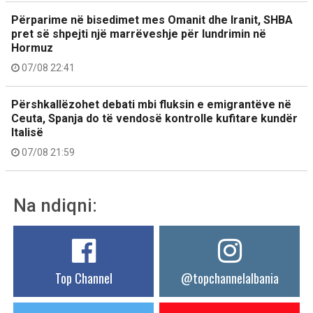
Përparime në bisedimet mes Omanit dhe Iranit, SHBA
pret së shpejti një marrëveshje për lundrimin në
Hormuz
07/08 22:41
Përshkallëzohet debati mbi fluksin e emigrantëve në
Ceuta, Spanja do të vendosë kontrolle kufitare kundër
Italisë
07/08 21:59
Na ndiqni:
Top Channel
@topchannelalbania