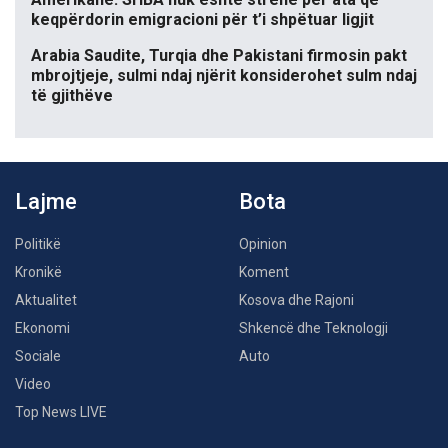
keqpërdorin emigracioni për t’i shpëtuar ligjit
Arabia Saudite, Turqia dhe Pakistani firmosin pakt
mbrojtjeje, sulmi ndaj njërit konsiderohet sulm ndaj
të gjithëve
Lajme
Bota
Politikë
Opinion
Kronikë
Koment
Aktualitet
Kosova dhe Rajoni
Ekonomi
Shkencë dhe Teknologji
Sociale
Auto
Video
Top News LIVE