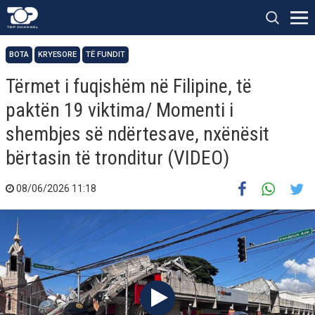
BOTA
KRYESORE
TË FUNDIT
Tërmet i fuqishëm në Filipine, të
paktën 19 viktima/ Momenti i
shembjes së ndërtesave, nxënësit
bërtasin të tronditur (VIDEO)
08/06/2026 11:18