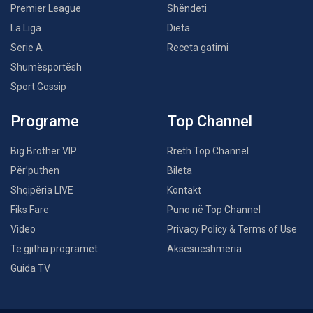
Premier League
Shëndeti
La Liga
Dieta
Serie A
Receta gatimi
Shumësportësh
Sport Gossip
Programe
Top Channel
Big Brother VIP
Rreth Top Channel
Për’puthen
Bileta
Shqipëria LIVE
Kontakt
Fiks Fare
Puno në Top Channel
Video
Privacy Policy & Terms of Use
Të gjitha programet
Aksesueshmëria
Guida TV