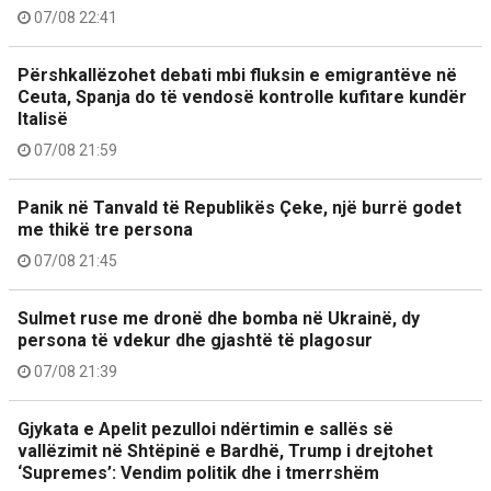
07/08 22:41
Përshkallëzohet debati mbi fluksin e emigrantëve në
Ceuta, Spanja do të vendosë kontrolle kufitare kundër
Italisë
07/08 21:59
Panik në Tanvald të Republikës Çeke, një burrë godet
me thikë tre persona
07/08 21:45
Sulmet ruse me dronë dhe bomba në Ukrainë, dy
persona të vdekur dhe gjashtë të plagosur
07/08 21:39
Gjykata e Apelit pezulloi ndërtimin e sallës së
vallëzimit në Shtëpinë e Bardhë, Trump i drejtohet
‘Supremes’: Vendim politik dhe i tmerrshëm