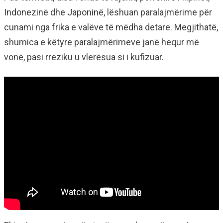
Indonezinë dhe Japoninë, lëshuan paralajmërime për
cunami nga frika e valëve të mëdha detare. Megjithatë,
shumica e këtyre paralajmërimeve janë hequr më
vonë, pasi rreziku u vlerësua si i kufizuar.