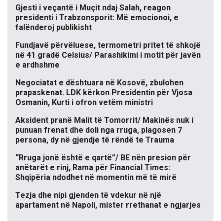
Gjesti i veçantë i Muçit ndaj Salah, reagon
presidenti i Trabzonsporit: Më emocionoi, e
falënderoj publikisht
Fundjavë përvëluese, termometri pritet të shkojë
në 41 gradë Celsius/ Parashikimi i motit për javën
e ardhshme
Negociatat e dështuara në Kosovë, zbulohen
prapaskenat. LDK kërkon Presidentin për Vjosa
Osmanin, Kurti i ofron vetëm ministri
Aksident pranë Malit të Tomorrit/ Makinës nuk i
punuan frenat dhe doli nga rruga, plagosen 7
persona, dy në gjendje të rëndë te Trauma
“Rruga jonë është e qartë”/ BE nën presion për
anëtarët e rinj, Rama për Financial Times:
Shqipëria ndodhet në momentin më të mirë
Tezja dhe nipi gjenden të vdekur në një
apartament në Napoli, mister rrethanat e ngjarjes