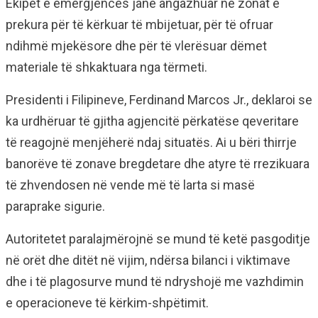
Ekipet e emergjencës janë angazhuar në zonat e
prekura për të kërkuar të mbijetuar, për të ofruar
ndihmë mjekësore dhe për të vlerësuar dëmet
materiale të shkaktuara nga tërmeti.
Presidenti i Filipineve, Ferdinand Marcos Jr., deklaroi se
ka urdhëruar të gjitha agjencitë përkatëse qeveritare
të reagojnë menjëherë ndaj situatës. Ai u bëri thirrje
banorëve të zonave bregdetare dhe atyre të rrezikuara
të zhvendosen në vende më të larta si masë
paraprake sigurie.
Autoritetet paralajmërojnë se mund të ketë pasgoditje
në orët dhe ditët në vijim, ndërsa bilanci i viktimave
dhe i të plagosurve mund të ndryshojë me vazhdimin
e operacioneve të kërkim-shpëtimit.