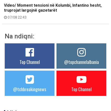
Video/ Moment tensioni në Kolumbi, Infantino hesht,
truprojat largojnë gazetarët
07/08 22:43
Na ndiqni:
Top Channel
@topchannelalbania
@tchbreakingnews
Top Channel