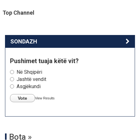
Top Channel
SONDAZH
Pushimet tuaja këtë vit?
Në Shqipëri
Jashtë vendit
Asgjëkundi
Vote
View Results
Bota »