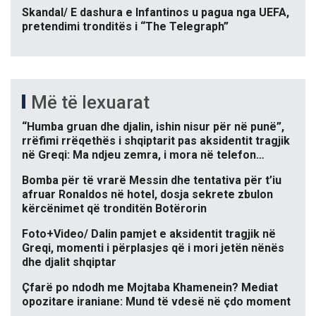
Skandal/ E dashura e Infantinos u pagua nga UEFA,
pretendimi tronditës i “The Telegraph”
Më të lexuarat
“Humba gruan dhe djalin, ishin nisur për në punë”,
rrëfimi rrëqethës i shqiptarit pas aksidentit tragjik
në Greqi: Ma ndjeu zemra, i mora në telefon…
Bomba për të vrarë Messin dhe tentativa për t’iu
afruar Ronaldos në hotel, dosja sekrete zbulon
kërcënimet që tronditën Botërorin
Foto+Video/ Dalin pamjet e aksidentit tragjik në
Greqi, momenti i përplasjes që i mori jetën nënës
dhe djalit shqiptar
Çfarë po ndodh me Mojtaba Khamenein? Mediat
opozitare iraniane: Mund të vdesë në çdo moment