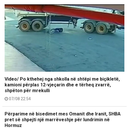
Video/ Po kthehej nga shkolla në shtëpi me biçikletë,
kamioni përplas 12-vjeçarin dhe e tërheq zvarrë,
shpëton për mrekulli
07/08 22:54
Përparime në bisedimet mes Omanit dhe Iranit, SHBA
pret së shpejti një marrëveshje për lundrimin në
Hormuz