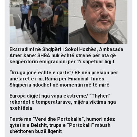
Ekstradimi në Shqipëri i Sokol Hoxhës, Ambasada
Amerikane: SHBA nuk është strehë për ata që
keqpërdorin emigracioni për t’i shpëtuar ligjit
“Rruga jonë është e qartë”/ BE nën presion për
anëtarët e rinj, Rama për Financial Times:
Shqipëria ndodhet në momentin më të mirë
Europa digjet nga vapa ekstreme/ “Thyhen”
rekordet e temperaturave, mijëra viktima nga
nxehtësia
Festë me “Verë dhe Portokalle”, humori ndez
qytetin e Belshit, trupa e “Portokalli” mbush
shëtitoren buzë liqenit