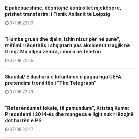
E pabesueshme, dështojnë kontrollet mjekësore,
prishet transferimi i Fisnik Asllanit te Leipzig
07/08 23:00
“Humba gruan dhe djalin, ishin nisur për në punë”,
rrëfimi rrëqethës i shqiptarit pas aksidentit tragjik në
Greqi: Ma ndjeu zemra, i mora në telefon…
07/08 22:56
Skandal/ E dashura e Infantinos u pagua nga UEFA,
pretendimi tronditës i “The Telegraph”
07/08 22:49
“Referendumet lokale, të pamundura”, Kristaq Kume:
Precedenti i 2014-ës dhe mungesa e ligjit nuk rrëzojnë
dot hartën e PS
07/08 22:47