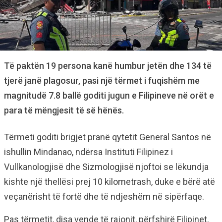
Të paktën 19 persona kanë humbur jetën dhe 134 të
tjerë janë plagosur, pasi një tërmet i fuqishëm me
magnitudë 7.8 ballë goditi jugun e Filipineve në orët e
para të mëngjesit të së hënës.
Tërmeti goditi brigjet pranë qytetit General Santos në
ishullin Mindanao, ndërsa Instituti Filipinez i
Vullkanologjisë dhe Sizmologjisë njoftoi se lëkundja
kishte një thellësi prej 10 kilometrash, duke e bërë atë
veçanërisht të fortë dhe të ndjeshëm në sipërfaqe.
Pas tërmetit, disa vende të rajonit, përfshirë Filipinet,