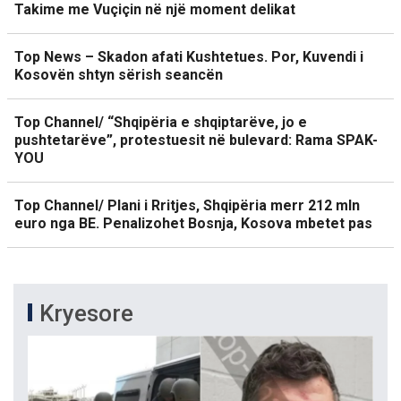
Takime me Vuçiçin në një moment delikat
Top News – Skadon afati Kushtetues. Por, Kuvendi i
Kosovën shtyn sërish seancën
Top Channel/ “Shqipëria e shqiptarëve, jo e
pushtetarëve”, protestuesit në bulevard: Rama SPAK-
YOU
Top Channel/ Plani i Rritjes, Shqipëria merr 212 mln
euro nga BE. Penalizohet Bosnja, Kosova mbetet pas
Kryesore