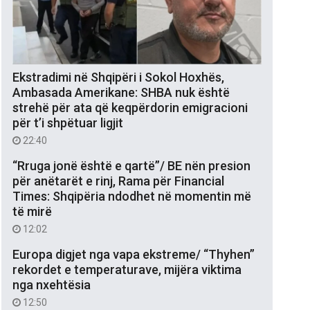
Ekstradimi në Shqipëri i Sokol Hoxhës,
Ambasada Amerikane: SHBA nuk është
strehë për ata që keqpërdorin emigracioni
për t’i shpëtuar ligjit
22:40
“Rruga jonë është e qartë”/ BE nën presion
për anëtarët e rinj, Rama për Financial
Times: Shqipëria ndodhet në momentin më
të mirë
12:02
Europa digjet nga vapa ekstreme/ “Thyhen”
rekordet e temperaturave, mijëra viktima
nga nxehtësia
12:50