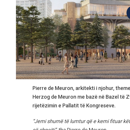
Pierre de Meuron, arkitekti i njohur, them
Herzog de Meuron me bazë në Bazel të Zvic
rijetëzimin e Pallatit të Kongreseve.
“Jemi shumë të lumtur që e kemi fituar kët
së shpejti”,
tha Pierre de Meuron.