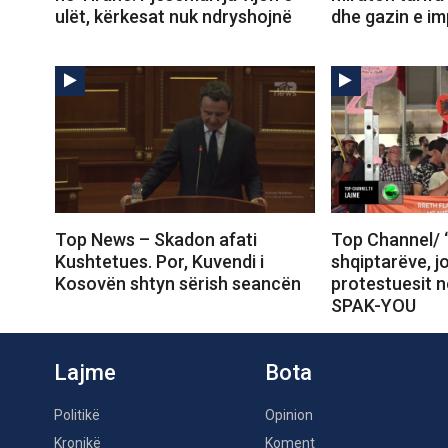
ulët, kërkesat nuk ndryshojnë
dhe gazin e im
Top News – Skadon afati
Top Channel/ 
Kushtetues. Por, Kuvendi i
shqiptarëve, j
Kosovën shtyn sërish seancën
protestuesit 
SPAK-YOU
Lajme
Bota
Politikë
Opinion
Kronikë
Koment