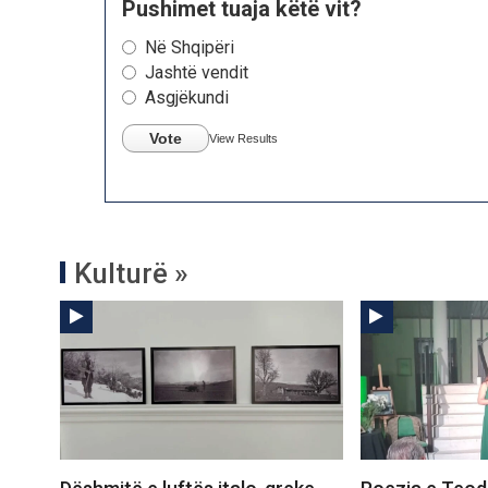
Pushimet tuaja këtë vit?
Në Shqipëri
Jashtë vendit
Asgjëkundi
Vote
View Results
Kulturë »