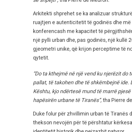
Arkitekti shprehet se ka analizuar struktu
ruajtjen e autenticitetit të godinës dhe më
konferencash me kapacitet të përgjithshë
një pylli urban dhe, pas godinës, një kullë 
gjeometri unike, që krijon perceptime të 
qytetit.
“Do ta kthejmë në një vend ku njerëzit do t
pallat, të takohen dhe të shkëmbejnë ide. D
Kështu, kjo ndërtesë mund të marrë pjesë
hapësirën urbane të Tiranës”,
tha Pierre d
Duke folur për zhvillimin urban të Tiranës d
thekson nevojën për të përshtatur kërkesa
identitetit historik dhe peizazhit natyror.