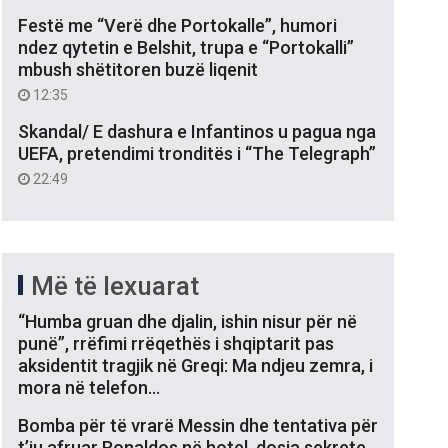
Festë me “Verë dhe Portokalle”, humori
ndez qytetin e Belshit, trupa e “Portokalli”
mbush shëtitoren buzë liqenit
12:35
Skandal/ E dashura e Infantinos u pagua nga
UEFA, pretendimi tronditës i “The Telegraph”
22:49
Më të lexuarat
“Humba gruan dhe djalin, ishin nisur për në
punë”, rrëfimi rrëqethës i shqiptarit pas
aksidentit tragjik në Greqi: Ma ndjeu zemra, i
mora në telefon…
Bomba për të vrarë Messin dhe tentativa për
t’iu afruar Ronaldos në hotel, dosja sekrete