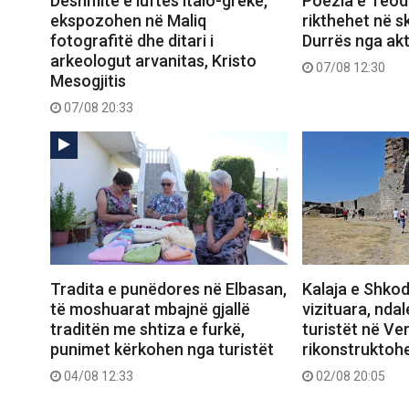
Dëshmitë e luftës italo-greke,
Poezia e Teod
ekspozohen në Maliq
rikthehet në 
fotografitë dhe ditari i
Durrës nga ak
arkeologut arvanitas, Kristo
07/08 12:30
Mesogjitis
07/08 20:33
Tradita e punëdores në Elbasan,
Kalaja e Shko
të moshuarat mbajnë gjallë
vizituara, nda
traditën me shtiza e furkë,
turistët në Ver
punimet kërkohen nga turistët
rikonstruktoh
04/08 12:33
02/08 20:05