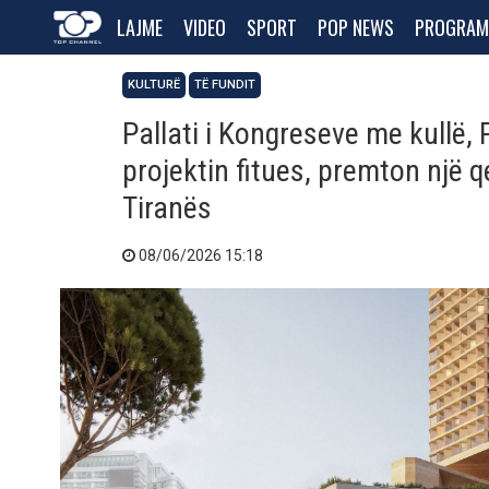
LAJME
VIDEO
SPORT
POP NEWS
PROGRAM
KULTURË
TË FUNDIT
Pallati i Kongreseve me kullë,
projektin fitues, premton një q
Tiranës
08/06/2026 15:18