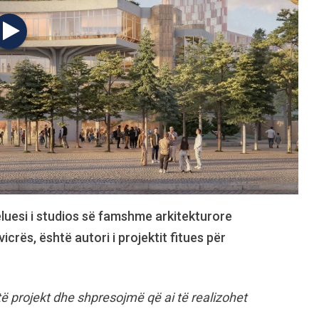
eluesi i studios së famshme arkitekturore
rës, është autori i projektit fitues për
ë projekt dhe shpresojmë që ai të realizohet