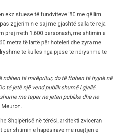
rën ekzistuese të fundviteve ’80 me qëllim
 pas zgjerimin e saj me gjashtë salla të reja
m prej rreth 1.600 personash, me shtimin e
260 metra të lartë për hoteleri dhe zyra me
ndryshme të kullës nga pjesë të ndryshme të
ë ndihen të mirëpritur, do të ftohen të hyjnë në
o të jetë një vend publik shumë i gjallë.
 shumë më tepër në jetën publike dhe në
e Meuron.
he Shqipërisë në tërësi, arkitekti zviceran
t për shtimin e hapësirave me ruajtjen e