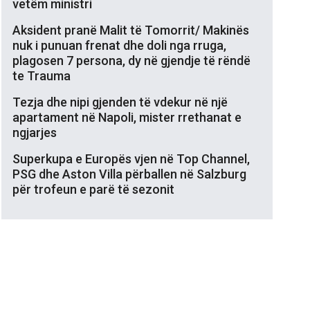
vetëm ministri
Aksident pranë Malit të Tomorrit/ Makinës
nuk i punuan frenat dhe doli nga rruga,
plagosen 7 persona, dy në gjendje të rëndë
te Trauma
Tezja dhe nipi gjenden të vdekur në një
apartament në Napoli, mister rrethanat e
ngjarjes
Superkupa e Europës vjen në Top Channel,
PSG dhe Aston Villa përballen në Salzburg
për trofeun e parë të sezonit