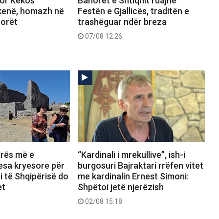
or Kekos
Banorët e Shtiqnit ruajnë
skenë, homazh në
Festën e Gjallicës, traditën e
torët
trashëguar ndër breza
07/08 12:26
drës më e
“Kardinali i mrekullive”, ish-i
lesa kryesore për
burgosuri Bajraktari rrëfen vitet
i të Shqipërisë do
me kardinalin Ernest Simoni:
et
Shpëtoi jetë njerëzish
02/08 15:18