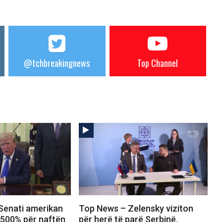
@tchbreakingnews
Top Channel
Senati amerikan
Top News – Zelensky viziton
 500% për naftën
për herë të parë Serbinë.