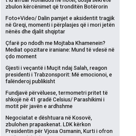
zbulon kërcënimet që tronditën Botërorin
Foto+Video/ Dalin pamjet e aksidentit tragjik
në Greqi, momenti i përplasjes që i mori jetën
nënës dhe djalit shqiptar
Çfarë po ndodh me Mojtaba Khamenein?
Mediat opozitare iraniane: Mund të vdesë në
çdo moment
Gjesti i veçantë i Muçit ndaj Salah, reagon
presidenti i Trabzonsporit: Më emocionoi, e
falënderoj publikisht
Fundjavë përvëluese, termometri pritet të
shkojë në 41 gradë Celsius/ Parashikimi i
motit për javën e ardhshme
Negociatat e dështuara në Kosovë,
zbulohen prapaskenat. LDK kërkon
Presidentin për Vjosa Osmanin, Kurti i ofron