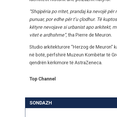
“Shqipëria po rritet, prandaj ka nevojë për
punuar, por edhe për t’u çlodhur. Të kuptos
këtyre nevojave si urbanist apo arkitekt, m
vitet e ardhshme”,
tha Pierre de Meuron.
Studio arkitekturore “Herzog de Meuron” ka
në botë, përfshirë Muzeun Kombëtar të Gr
qendrën kërkimore të AstraZeneca.
Top Channel
SONDAZH