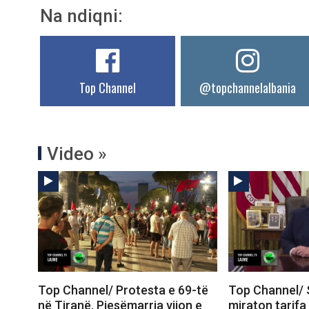
Na ndiqni:
Top Channel
@topchannelalbania
Video »
Top Channel/ Protesta e 69-të
Top Channel/ 
në Tiranë. Pjesëmarrja vijon e
miraton tarifa