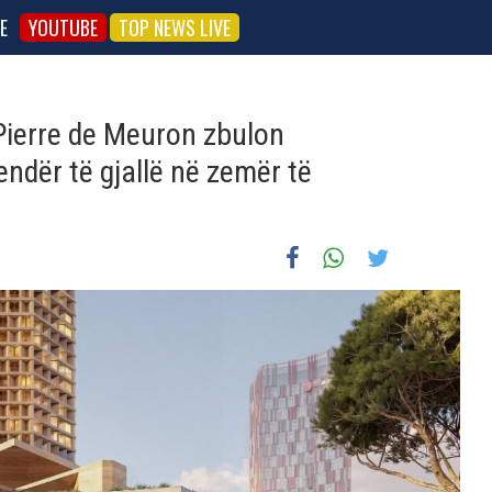
E
YOUTUBE
TOP NEWS LIVE
 Pierre de Meuron zbulon
endër të gjallë në zemër të