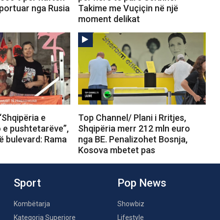
portuar nga Rusia
Takime me Vuçiçin në një
moment delikat
“Shqipëria e
Top Channel/ Plani i Rritjes,
o e pushtetarëve”,
Shqipëria merr 212 mln euro
në bulevard: Rama
nga BE. Penalizohet Bosnja,
Kosova mbetet pas
Sport
Pop News
Kombëtarja
Showbiz
Kategoria Superiore
Lifestyle