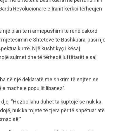
Garda Revolucionare e Iranit kërkoi tërheqjen
ë një plan të ri armëpushimi të rënë dakord
ërmjetësimin e Shteteve të Bashkuara, pasi një
spektua kurrë. Një kusht kyç i kësaj
ojë sulmet dhe të tërheqë luftëtarët e saj
ha në një deklaratë me shkrim të enjten se
e madhe e popullit libanez”.
dje: “Hezbollahu duhet ta kuptojë se nuk ka
dojë, nuk ka mjete të tjera për të shpëtuar atë
omacisë.”