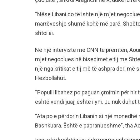
“Nëse Libani do të ishte një mjet negociues 
marrëveshje shumë kohë më parë. Shpëtoni 
shtoi ai.
Në një intervistë me CNN të premten, Aoun 
mjet negociues në bisedimet e tij me Shtet
një nga kritikat e tij më të ashpra deri më so
Hezbollahut.
“Populli libanez po paguan çmimin për hir t
është vendi juaj, është i yni. Ju nuk duhet 
“Ata po e përdorin Libanin si një monedhë
Bashkuara. Është e papranueshme”, tha Aou
Irani e ka kushtëzuar çdo marrëveshje pa