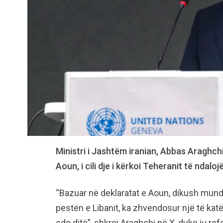
Ministri i Jashtëm iranian, Abbas Araghchi,
Aoun, i cili dje i kërkoi Teheranit të ndaloj
“Bazuar në deklaratat e Aoun, dikush mund 
pestën e Libanit, ka zhvendosur një të kat
çdo ditë”, shkroi Araghchi në X, duke iu ref