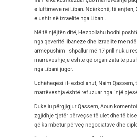
e luftimeve në Liban. Ndërkohë, të enjten, 
e ushtrisë izraelite nga Libani.
Në të njëjtën ditë, Hezbollahu hodhi posht
nga qeveritë libaneze dhe izraelite me nd
armëpushim i shpallur më 17 prill nuk u re
marrëveshjeje është që organizata të push
nga Libani jugor.
Udhëheqësi i Hezbollahut, Naim Qassem, t
marrëveshja është refuzuar nga “një pjesë 
Duke iu përgjigjur Qassem, Aoun komentoi 
zgjidhje tjetër përveçse të ulet dhe të bise
që ka mbetur përveç negociatave dhe dipl