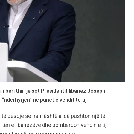
 i bëri thirrje sot Presidentit libanez Joseph
ë “ndërhyrjen” në punët e vendit të tij.
të besojë se Irani është ai që pushton një të
ërtën e libanezëve dhe bombardon vendin e tij
eruar Izraelit pa e përmendur atë.