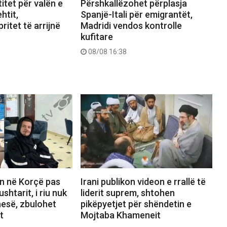
itet për valën e
Përshkallëzohet përplasja
htit,
Spanjë-Itali për emigrantët,
ritet të arrijnë
Madridi vendos kontrolle
kufitare
08/08 16:38
n në Korçë pas
Irani publikon videon e rrallë të
ushtarit, i riu nuk
liderit suprem, shtohen
nesë, zbulohet
pikëpyetjet për shëndetin e
t
Mojtaba Khameneit