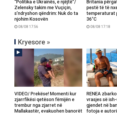
“Politika e Ukrainës, e njëjtë”/
Britania përgat
Zelensky takim me Vuçiçin,
pestë të të nxe
s’ndryshon qëndrim: Nuk do ta
temperaturat p
njohim Kosovën
36°C
08/08 17:56
08/08 17:18
Kryesore »
VIDEO/ Prekëse! Momenti kur
RENEA zbarko
zjarrfikësi qetëson fëmijën e
vrasjes së ish-
trembur nga zjarret në
gjendet në ba
Mallakastër, evakuohen banorët
fotoja e autori