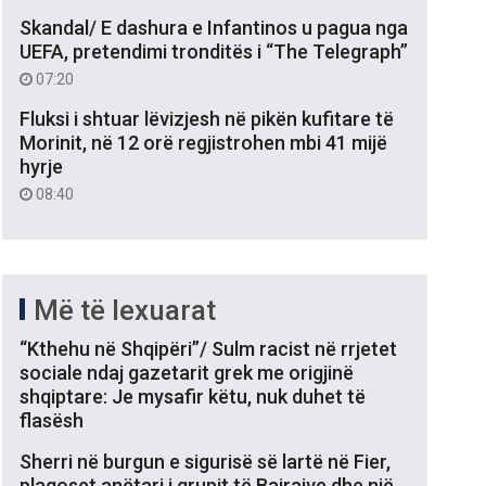
Skandal/ E dashura e Infantinos u pagua nga
UEFA, pretendimi tronditës i “The Telegraph”
07:20
Fluksi i shtuar lëvizjesh në pikën kufitare të
Morinit, në 12 orë regjistrohen mbi 41 mijë
hyrje
08:40
Më të lexuarat
“Kthehu në Shqipëri”/ Sulm racist në rrjetet
sociale ndaj gazetarit grek me origjinë
shqiptare: Je mysafir këtu, nuk duhet të
flasësh
Sherri në burgun e sigurisë së lartë në Fier,
plagoset anëtari i grupit të Bajrajve dhe një