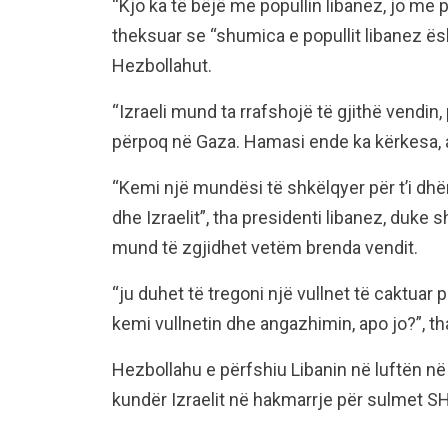
“Kjo ka të bëjë me popullin libanez, jo me
theksuar se “shumica e popullit libanez ës
Hezbollahut.
“Izraeli mund ta rrafshojë të gjithë vendin, p
përpoq në Gaza. Hamasi ende ka kërkesa, ap
“Kemi një mundësi të shkëlqyer për t’i dh
dhe Izraelit”, tha presidenti libanez, duke 
mund të zgjidhet vetëm brenda vendit.
“ju duhet të tregoni një vullnet të caktuar p
kemi vullnetin dhe angazhimin, apo jo?”, tha
Hezbollahu e përfshiu Libanin në luftën n
kundër Izraelit në hakmarrje për sulmet SHB