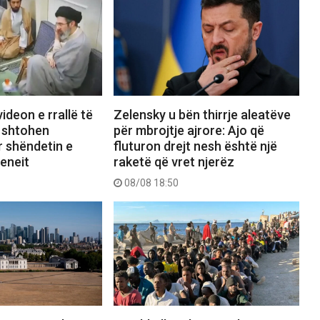
videon e rrallë të
Zelensky u bën thirrje aleatëve
, shtohen
për mbrojtje ajrore: Ajo që
r shëndetin e
fluturon drejt nesh është një
eneit
raketë që vret njerëz
08/08 18:50