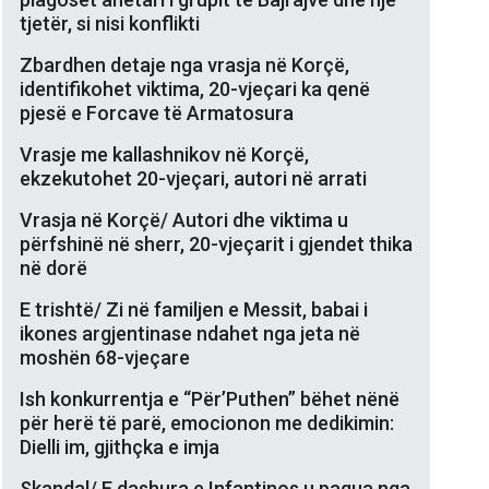
tjetër, si nisi konflikti
Zbardhen detaje nga vrasja në Korçë,
identifikohet viktima, 20-vjeçari ka qenë
pjesë e Forcave të Armatosura
Vrasje me kallashnikov në Korçë,
ekzekutohet 20-vjeçari, autori në arrati
Vrasja në Korçë/ Autori dhe viktima u
përfshinë në sherr, 20-vjeçarit i gjendet thika
në dorë
E trishtë/ Zi në familjen e Messit, babai i
ikones argjentinase ndahet nga jeta në
moshën 68-vjeçare
Ish konkurrentja e “Për’Puthen” bëhet nënë
për herë të parë, emocionon me dedikimin:
Dielli im, gjithçka e imja
Skandal/ E dashura e Infantinos u pagua nga