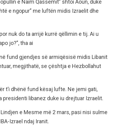
 popullin e Naim Qassemit” shtoi Aoun, duke
htë e ngopur” me luftën midis Izraelit dhe
or nuk do ta arrijë kurrë qëllimin e tij. Ai u
o jo?”, tha ai
ënë fund gjendjes së armiqësisë midis Libanit
shtuar, megjithatë, se çështja e Hezbollahut
ër t’i dhënë fund kësaj lufte. Ne jemi gati,
 presidenti libanez duke iu drejtuar Izraelit.
ë Lindjen e Mesme më 2 mars, pasi nisi sulme
A-Izrael ndaj Iranit.