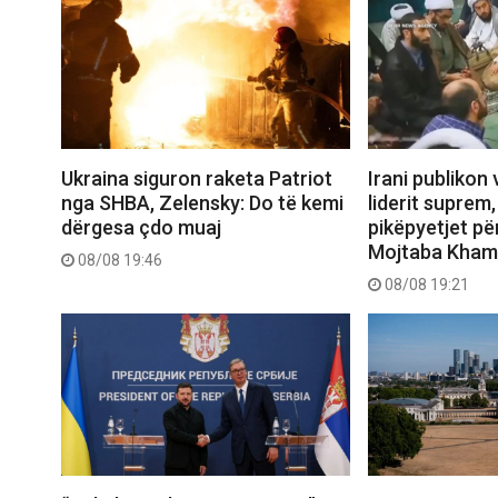
Ukraina siguron raketa Patriot
Irani publikon 
nga SHBA, Zelensky: Do të kemi
liderit suprem
dërgesa çdo muaj
pikëpyetjet pë
Mojtaba Kham
08/08 19:46
08/08 19:21