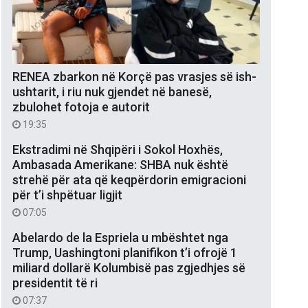
RENEA zbarkon në Korçë pas vrasjes së ish-
ushtarit, i riu nuk gjendet në banesë,
zbulohet fotoja e autorit
19:35
Ekstradimi në Shqipëri i Sokol Hoxhës,
Ambasada Amerikane: SHBA nuk është
strehë për ata që keqpërdorin emigracioni
për t’i shpëtuar ligjit
07:05
Abelardo de la Espriela u mbështet nga
Trump, Uashingtoni planifikon t’i ofrojë 1
miliard dollarë Kolumbisë pas zgjedhjes së
presidentit të ri
07:37