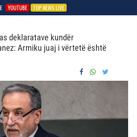
E
YOUTUBE
TOP NEWS LIVE
 pas deklaratave kundër
anez: Armiku juaj i vërtetë është