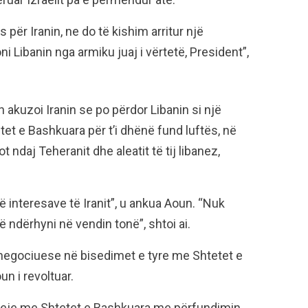
për Iranin, ne do të kishim arritur një
Libanin nga armiku juaj i vërtetë, President”,
akuzoi Iranin se po përdor Libanin si një
et e Bashkuara për t’i dhënë fund luftës, në
t ndaj Teheranit dhe aleatit të tij libanez,
ë interesave të Iranit”, u ankua Aoun. “Nuk
të ndërhyni në vendin tonë”, shtoi ai.
 negociuese në bisedimet e tyre me Shtetet e
n i revoltuar.
qeje me Shtetet e Bashkuara me përfundimin