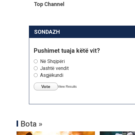
Top Channel
SONDAZH
Pushimet tuaja këtë vit?
Në Shqipëri
Jashtë vendit
Asgjëkundi
Vote
View Results
Bota »