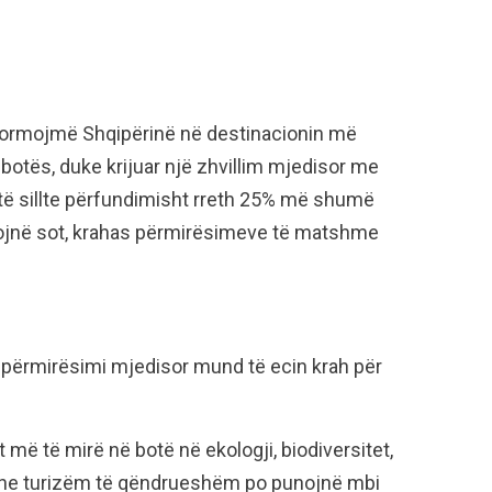
sformojmë Shqipërinë në destinacionin më
ë botës, duke krijuar një zhvillim mjedisor me
, do të sillte përfundimisht rreth 25% më shumë
tojnë sot, krahas përmirësimeve të matshme
e përmirësimi mjedisor mund të ecin krah për
 më të mirë në botë në ekologji, biodiversitet,
e dhe turizëm të qëndrueshëm po punojnë mbi