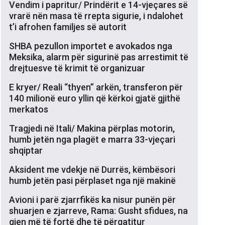
Vendim i papritur/ Prindërit e 14-vjeçares së
vrarë nën masa të rrepta sigurie, i ndalohet
t’i afrohen familjes së autorit
SHBA pezullon importet e avokados nga
Meksika, alarm për sigurinë pas arrestimit të
drejtuesve të krimit të organizuar
E kryer/ Reali “thyen” arkën, transferon për
140 milionë euro yllin që kërkoi gjatë gjithë
merkatos
Tragjedi në Itali/ Makina përplas motorin,
humb jetën nga plagët e marra 33-vjeçari
shqiptar
Aksident me vdekje në Durrës, këmbësori
humb jetën pasi përplaset nga një makinë
Avioni i parë zjarrfikës ka nisur punën për
shuarjen e zjarreve, Rama: Gusht sfidues, na
gjen më të fortë dhe të përgatitur