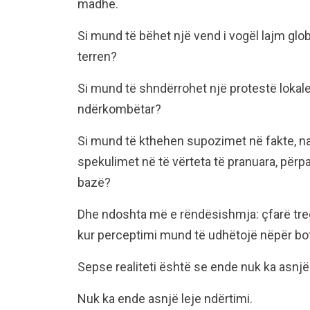
madhe.
Si mund të bëhet një vend i vogël lajm glob
terren?
Si mund të shndërrohet një protestë lokale
ndërkombëtar?
Si mund të kthehen supozimet në fakte, n
spekulimet në të vërteta të pranuara, përp
bazë?
Dhe ndoshta më e rëndësishmja: çfarë treg
kur perceptimi mund të udhëtojë nëpër bot
Sepse realiteti është se ende nuk ka asnjë
Nuk ka ende asnjë leje ndërtimi.