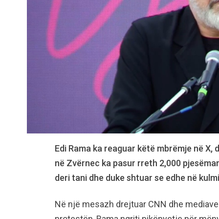
Edi Rama ka reaguar këtë mbrëmje në X, d
në Zvërnec ka pasur rreth 2,000 pjesëmarrë
deri tani dhe duke shtuar se edhe në kulmi
Në një mesazh drejtuar CNN dhe mediave 
protestën, Rama ngriti pikëpyetje për mëny