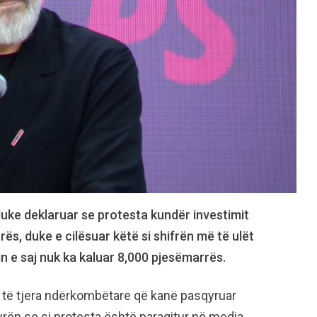
uke deklaruar se protesta kundër investimit
s, duke e cilësuar këtë si shifrën më të ulët
n e saj nuk ka kaluar 8,000 pjesëmarrës.
të tjera ndërkombëtare që kanë pasqyruar
rën se si protesta është paraqitur në media