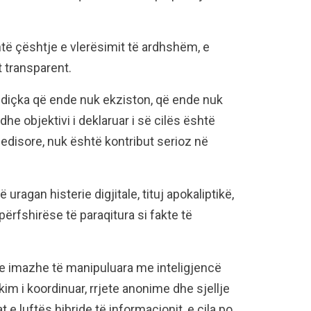
të çështje e vlerësimit të ardhshëm, e
t transparent.
 diçka që ende nuk ekziston, që ende nuk
he objektivi i deklaruar i së cilës është
jedisore, nuk është kontribut serioz në
ë uragan histerie digjitale, tituj apokaliptikë,
ërfshirëse të paraqitura si fakte të
e imazhe të manipuluara me inteligjencë
ikim i koordinuar, rrjete anonime dhe sjellje
e luftës hibride të informacionit, e cila po