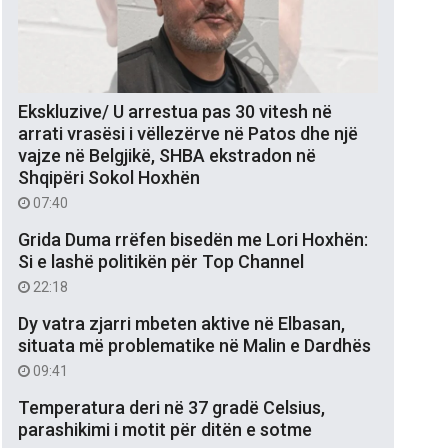
Ekskluzive/ U arrestua pas 30 vitesh në
arrati vrasësi i vëllezërve në Patos dhe një
vajze në Belgjikë, SHBA ekstradon në
Shqipëri Sokol Hoxhën
07:40
Grida Duma rrëfen bisedën me Lori Hoxhën:
Si e lashë politikën për Top Channel
22:18
Dy vatra zjarri mbeten aktive në Elbasan,
situata më problematike në Malin e Dardhës
09:41
Temperatura deri në 37 gradë Celsius,
parashikimi i motit për ditën e sotme