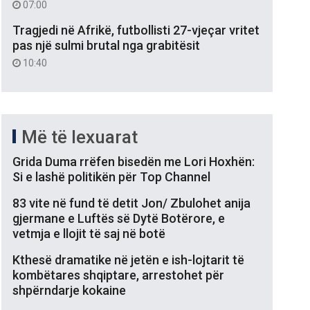
07:00
Tragjedi në Afrikë, futbollisti 27-vjeçar vritet
pas një sulmi brutal nga grabitësit
10:40
Më të lexuarat
Grida Duma rrëfen bisedën me Lori Hoxhën:
Si e lashë politikën për Top Channel
83 vite në fund të detit Jon/ Zbulohet anija
gjermane e Luftës së Dytë Botërore, e
vetmja e llojit të saj në botë
Kthesë dramatike në jetën e ish-lojtarit të
kombëtares shqiptare, arrestohet për
shpërndarje kokaine