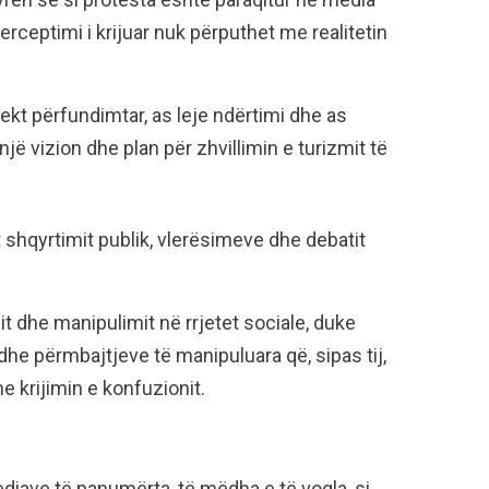
rceptimi i krijuar nuk përputhet me realitetin
jekt përfundimtar, as leje ndërtimi dhe as
 vizion dhe plan për zhvillimin e turizmit të
.
 shqyrtimit publik, vlerësimeve dhe debatit
t dhe manipulimit në rrjetet sociale, duke
he përmbajtjeve të manipuluara që, sipas tij,
e krijimin e konfuzionit.
ediave të panumërta, të mëdha e të vogla, si