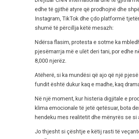
edhe të gjithë atyre që prodhojnë dhe shp
Instagram, TikTok dhe çdo platformë tjetë
shumë të përcillja këtë mesazh:
Ndërsa flasim, protesta e sotme ka mbledh
pjesëmarrja më e ulët deri tani, por edhe n
8,000 njerëz.
Atëherë, si ka mundësi që ajo që një pjesë
fundit është dukur kaq e madhe, kaq dram
Në një moment, kur histeria digjitale e pro
klima emocionale të jetë qetësuar, bota d
hendeku mes realitetit dhe mënyrës se si a
Jo thjesht si çështje e këtij rasti të veç