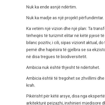
Nuk ka ende asnjë ndërtim.
Nuk ka madje as një projekt përfundimtar.
Ka vetëm një vizion dhe një plan: Ta tran
tërheqës të turizmit elitar në këtë pjesë t
bilanc pozitiv, i cili, sipas vizionit aktual
pemë dhe hapësira të gjelbra se sa ekzis
në disa tregues të biodiversitetit.
Ambicia nuk është thjesht të ndërtohet.
Ambicia është të tregohet se zhvillimi dh
krah.
Pikërisht për këtë arsye, disa nga ekspertët
arkitekturë peizazhi, inxhinieri mjedisor