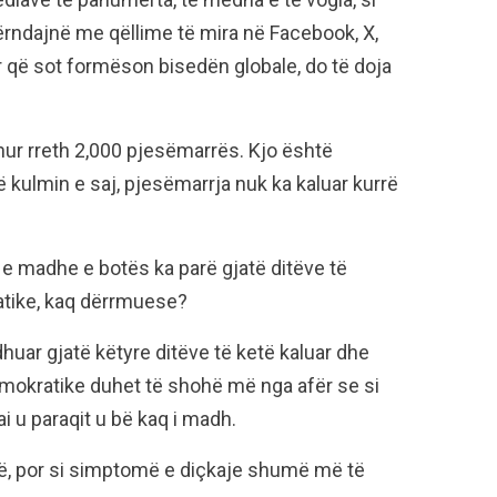
ërndajnë me qëllime të mira në Facebook, X,
r që sot formëson bisedën globale, do të doja
ur rreth 2,000 pjesëmarrës. Kjo është
ë kulmin e saj, pjesëmarrja nuk ka kaluar kurrë
 e madhe e botës ka parë gjatë ditëve të
atike, kaq dërrmuese?
dhuar gjatë këtyre ditëve të ketë kaluar dhe
emokratike duhet të shohë më nga afër se si
i u paraqit u bë kaq i madh.
antë, por si simptomë e diçkaje shumë më të