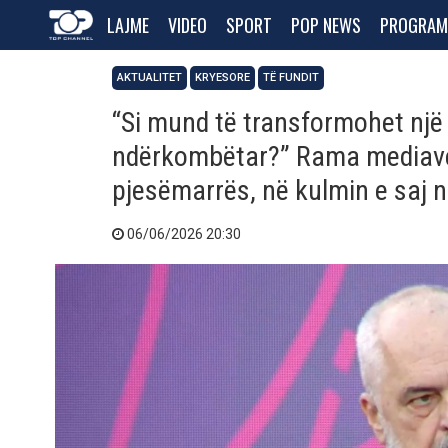
LAJME
VIDEO
SPORT
POP NEWS
PROGRAM
AKTUALITET
KRYESORE
TË FUNDIT
“Si mund të transformohet një
ndërkombëtar?” Rama mediave 
pjesëmarrës, në kulmin e saj nu
06/06/2026 20:30