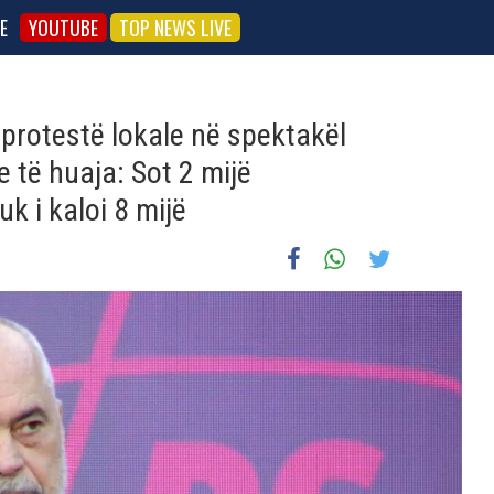
E
YOUTUBE
TOP NEWS LIVE
 protestë lokale në spektakël
të huaja: Sot 2 mijë
k i kaloi 8 mijë