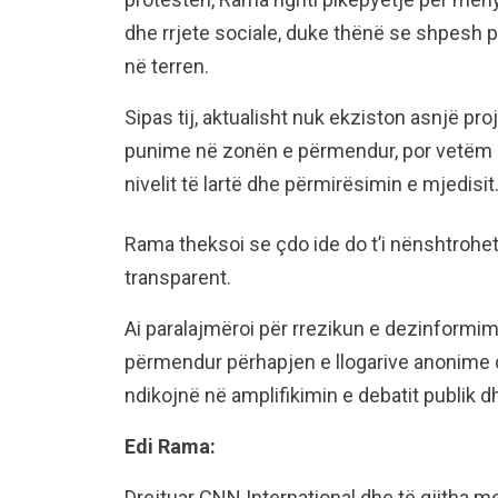
dhe rrjete sociale, duke thënë se shpesh pe
në terren.
Sipas tij, aktualisht nuk ekziston asnjë pro
punime në zonën e përmendur, por vetëm një
nivelit të lartë dhe përmirësimin e mjedisit
Rama theksoi se çdo ide do t’i nënshtrohet
transparent.
Ai paralajmëroi për rrezikun e dezinformimi
përmendur përhapjen e llogarive anonime d
ndikojnë në amplifikimin e debatit publik dh
Edi Rama:
Drejtuar CNN International dhe të gjitha m