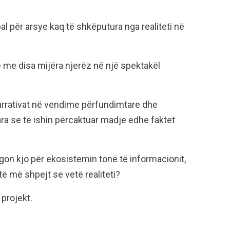
al për arsye kaq të shkëputura nga realiteti në
 me disa mijëra njerëz në një spektakël
arrativat në vendime përfundimtare dhe
ara se të ishin përcaktuar madje edhe faktet
on kjo për ekosistemin tonë të informacionit,
ë më shpejt se vetë realiteti?
 projekt.