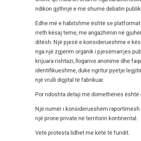
ndikon gjithnjë e më shumë debatin publik
Edhe më e habitshme është se platformat so
rreth kësaj teme, me angazhimin në gjuhën
ditësh. Një pjesë e konsiderueshme e kësaj 
nga një zgjerim organik i pjesëmarrjes publ
krijuara rishtazi, llogarive anonime dhe fa
identifikueshme, duke ngritur pyetje legjit
një vrulli digjital të fabrikuar.
Por ndoshta detaji më domethënës është e
Një numër i konsiderueshëm raportimesh nu
një prone private në territorin kontinental.
Vetë protesta lidhet me këtë të fundit.