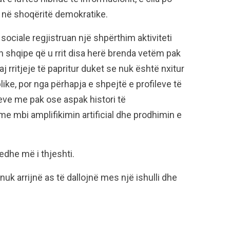
 në shoqëritë demokratike.
ciale regjistruan një shpërthim aktiviteti
 shqipe që u rrit disa herë brenda vetëm pak
rritjeje të papritur duket se nuk është nxitur
ike, por nga përhapja e shpejtë e profileve të
qeve me pak ose aspak histori të
ime mbi amplifikimin artificial dhe prodhimin e
dhe më i thjeshti.
k arrijnë as të dallojnë mes një ishulli dhe