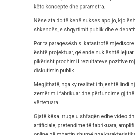
këto koncepte dhe parametra.
Nëse ata do të kenë sukses apo jo, kjo ësh
shkencës, e shqyrtimit publik dhe e debati
Por ta paraqesësh si katastrofë mjedisore
është projektuar, që ende nuk është lejuar d
pikërisht prodhimi i rezultateve pozitive m
diskutimin publik.
Megjithatë, nga ky realitet i thjeshtë lindi nj
zemërim i fabrikuar dhe përfundime gjithëp
vërtetuara.
Gjatë kësaj rruge u shfaqën edhe video dh
artificiale, pretendime të fabrikuara, amplif
online që mbartin shumë nga karakteristikat 